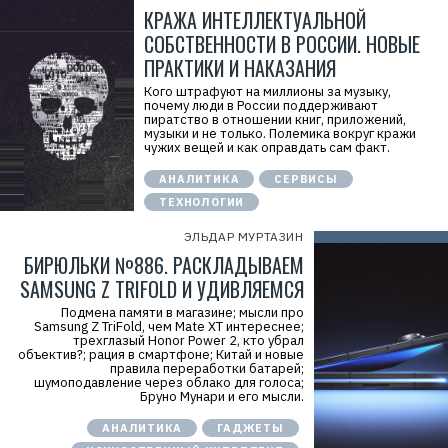
КРАЖА ИНТЕЛЛЕКТУАЛЬНОЙ
СОБСТВЕННОСТИ В РОССИИ. НОВЫЕ
ПРАКТИКИ И НАКАЗАНИЯ
Кого штрафуют на миллионы за музыку,
почему люди в России поддерживают
пиратство в отношении книг, приложений,
музыки и не только. Полемика вокруг кражи
чужих вещей и как оправдать сам факт.
АНАЛИТИКА
СЕРВИСЫ
ТЕХНОЛОГИИ
ЭЛЬДАР МУРТАЗИН
БИРЮЛЬКИ №886. РАСКЛАДЫВАЕМ
SAMSUNG Z TRIFOLD И УДИВЛЯЕМСЯ
Подмена памяти в магазине; мысли про
Samsung Z TriFold, чем Mate XT интереснее;
трехглазый Honor Power 2, кто убрал
объектив?; рация в смартфоне; Китай и новые
правила переработки батарей;
шумоподавление через облако для голоса;
Бруно Мунари и его мысли.
АНАЛИТИКА
ГАДЖЕТЫ