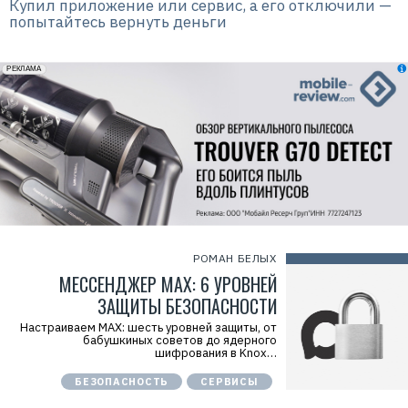
Купил приложение или сервис, а его отключили —
попытайтесь вернуть деньги
erid: 2VfnxxmNzs5
РЕКЛАМА
РОМАН БЕЛЫХ
МЕССЕНДЖЕР MAX: 6 УРОВНЕЙ
ЗАЩИТЫ БЕЗОПАСНОСТИ
Настраиваем MAX: шесть уровней защиты, от
бабушкиных советов до ядерного
шифрования в Knox…
БЕЗОПАСНОСТЬ
СЕРВИСЫ