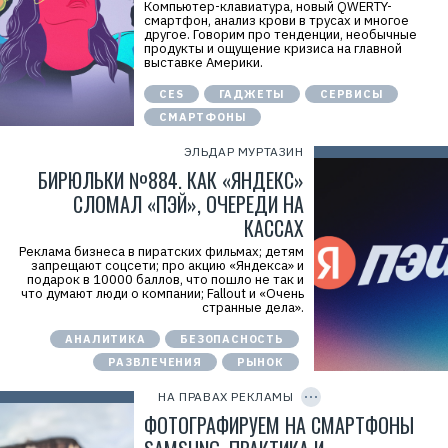
л
Компьютер-клавиатура, новый QWERTY-
а
смартфон, анализ крови в трусах и многое
м
другое. Говорим про тенденции, необычные
а
продукты и ощущение кризиса на главной
.
выставке Америки.
E
r
CES
ГАДЖЕТЫ
СЕРВИСЫ
i
d
СМАРТФОНЫ
=
2
ЭЛЬДАР МУРТАЗИН
V
БИРЮЛЬКИ №884. КАК «ЯНДЕКС»
f
n
СЛОМАЛ «ПЭЙ», ОЧЕРЕДИ НА
x
v
КАССАХ
W
g
Реклама бизнеса в пиратских фильмах; детям
b
запрещают соцсети; про акцию «Яндекса» и
g
подарок в 10000 баллов, что пошло не так и
V
что думают люди о компании; Fallout и «Очень
Р
странные дела».
е
к
АНАЛИТИКА
БЕЗОПАСНОСТЬ
л
а
РАЗВЛЕЧЕНИЯ
РЫНОК
C
м
O
о
P
НА ПРАВАХ РЕКЛАМЫ
д
Y
а
I
ФОТОГРАФИРУЕМ НА СМАРТФОНЫ
т
D
е