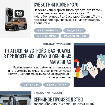
СУББОТНИЙ КОФЕ №370
Налейте чашку ароматного субботнего кофе и
познакомьтесь с новостями недели. У
«МегаФона» новый амбассадор, Xiaomi 17 Ultra
представлен официально, а T2 дарит подарки
абонентам…
АВТОМОБИЛИ
ГАДЖЕТЫ
ОПЕРАТОРЫ
РАЗВЛЕЧЕНИЯ
ЭЛЬДАР МУРТАЗИН
ПЛАТЕЖИ НА УСТРОЙСТВАХ HUAWEI.
В ПРИЛОЖЕНИЯХ, ИГРАХ И ОБЫЧНЫХ
МАГАЗИНАХ
Разбираемся, как работают платежные
инструменты на смартфонах и умных часах
Huawei, как оплачивать покупки, подписки и
всякую мелочь.
СЕРВИСЫ
ТЕХНОЛОГИИ
ЭЛЬДАР МУРТАЗИН
Р
СЕРИЙНОЕ ПРОИЗВОДСТВО
е
к