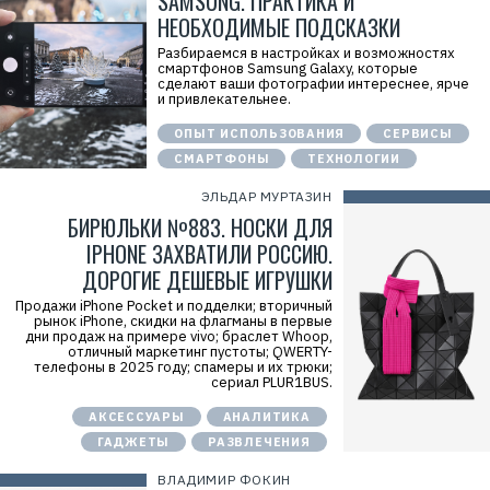
SAMSUNG. ПРАКТИКА И
л
НЕОБХОДИМЫЕ ПОДСКАЗКИ
ь
:
О
Разбираемся в настройках и возможностях
О
смартфонов Samsung Galaxy, которые
О
сделают ваши фотографии интереснее, ярче
«
и привлекательнее.
Н
о
ОПЫТ ИСПОЛЬЗОВАНИЯ
СЕРВИСЫ
с
и
СМАРТФОНЫ
ТЕХНОЛОГИИ
м
о
ЭЛЬДАР МУРТАЗИН
»
БИРЮЛЬКИ №883. НОСКИ ДЛЯ
И
Н
IPHONE ЗАХВАТИЛИ РОССИЮ.
Н
:
ДОРОГИЕ ДЕШЕВЫЕ ИГРУШКИ
7
7
Продажи iPhone Pocket и подделки; вторичный
0
рынок iPhone, скидки на флагманы в первые
1
дни продаж на примере vivo; браслет Whoop,
3
отличный маркетинг пустоты; QWERTY-
4
телефоны в 2025 году; спамеры и их трюки;
9
сериал PLUR1BUS.
0
5
АКСЕССУАРЫ
АНАЛИТИКА
7
ГАДЖЕТЫ
РАЗВЛЕЧЕНИЯ
ВЛАДИМИР ФОКИН