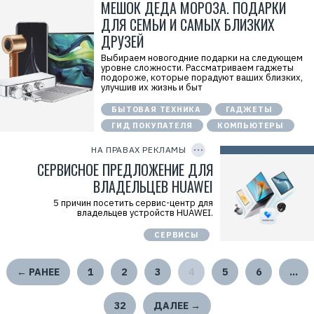
МЕШОК ДЕДА МОРОЗА. ПОДАРКИ
Q
5
ДЛЯ СЕМЬИ И САМЫХ БЛИЗКИХ
Р
ДРУЗЕЙ
е
к
л
Выбираем новогодние подарки на следующем
а
уровне сложности. Рассматриваем гаджеты
м
подороже, которые порадуют ваших близких,
о
улучшив их жизнь и быт
д
а
БЫТОВАЯ ТЕХНИКА
ГАДЖЕТЫ
т
е
ГИД ПОКУПАТЕЛЯ
КОМПЬЮТЕРЫ
C
л
O
ь
P
НА ПРАВАХ РЕКЛАМЫ
:
Y
I
СЕРВИСНОЕ ПРЕДЛОЖЕНИЕ ДЛЯ
О
D
О
ВЛАДЕЛЬЦЕВ HUAWEI
О
«
5 причин посетить сервис-центр для
Т
владельцев устройств HUAWEI.
е
х
к
СЕРВИСЫ
о
м
п
← РАНЕЕ
1
2
3
4
5
6
…
а
н
и
я
32
ДАЛЕЕ →
Х