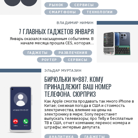
РЫНОК
СЕРВИСЫ
СМАРТФОНЫ
ТЕХНОЛОГИИ
ВЛАДИМИР НИМИН
7 ГЛАВНЫХ ГАДЖЕТОВ ЯНВАРЯ
Январь оказался насыщенным событиями. В
начале месяца прошла CES, которая…
ГАДЖЕТЫ
РАЗВЛЕЧЕНИЯ
РОУТЕР
СЕРВИСЫ
ЭЛЬДАР МУРТАЗИН
Р
БИРЮЛЬКИ №887. КОМУ
е
к
ПРИНАДЛЕЖИТ ВАШ НОМЕР
л
ТЕЛЕФОНА. СЮРПРИЗ
а
м
а
Как Apple смогла продавать так много iPhone в
.
Китае; снежная погода в США и стоимость
E
электричества, влияние на цены на
r
электронику в мире; Sony перестанет
i
выпускать телевизоры; про Telly и бесплатные
d
ТВ в США, отчет компании; перенос номера и
=
штрафы; интервью депутата.
2
V
АНАЛИТИКА
ГАДЖЕТЫ