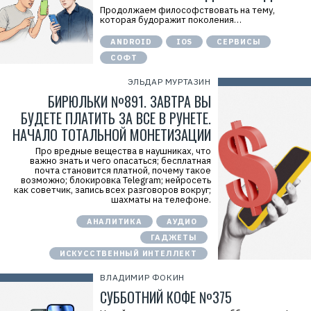
Продолжаем философствовать на тему,
которая будоражит поколения…
ANDROID
IOS
СЕРВИСЫ
СОФТ
ЭЛЬДАР МУРТАЗИН
БИРЮЛЬКИ №891. ЗАВТРА ВЫ
БУДЕТЕ ПЛАТИТЬ ЗА ВСЕ В РУНЕТЕ.
НАЧАЛО ТОТАЛЬНОЙ МОНЕТИЗАЦИИ
Про вредные вещества в наушниках, что
важно знать и чего опасаться; бесплатная
почта становится платной, почему такое
возможно; блокировка Telegram; нейросеть
как советчик, запись всех разговоров вокруг;
шахматы на телефоне.
АНАЛИТИКА
АУДИО
ГАДЖЕТЫ
ИСКУССТВЕННЫЙ ИНТЕЛЛЕКТ
ВЛАДИМИР ФОКИН
СУББОТНИЙ КОФЕ №375