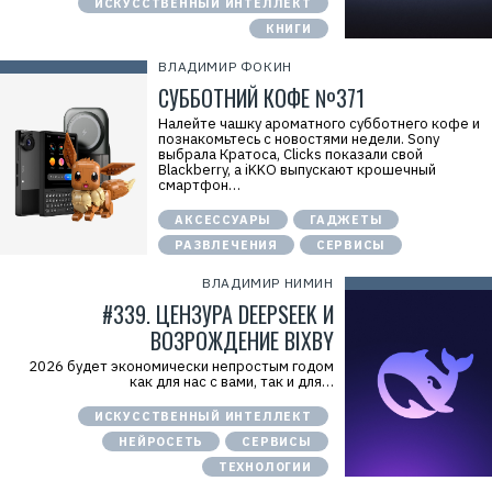
ИСКУССТВЕННЫЙ ИНТЕЛЛЕКТ
КНИГИ
ВЛАДИМИР ФОКИН
СУББОТНИЙ КОФЕ №371
Налейте чашку ароматного субботнего кофе и
познакомьтесь с новостями недели. Sony
выбрала Кратоса, Clicks показали свой
Blackberry, а iKKO выпускают крошечный
смартфон…
АКСЕССУАРЫ
ГАДЖЕТЫ
РАЗВЛЕЧЕНИЯ
СЕРВИСЫ
ВЛАДИМИР НИМИН
#339. ЦЕНЗУРА DEEPSEEK И
ВОЗРОЖДЕНИЕ BIXBY
2026 будет экономически непростым годом
как для нас с вами, так и для…
ИСКУССТВЕННЫЙ ИНТЕЛЛЕКТ
НЕЙРОСЕТЬ
СЕРВИСЫ
ТЕХНОЛОГИИ