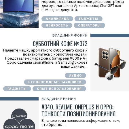
морозе, тотальные поломки дисплеев; грелка
для рук; магазины Архангельска; ChatGPT как
помощник депутата.
АНАЛИТИКА
ГАДЖЕТЫ
НЕЙРОСЕТЬ
ОПЕРАТОРЫ
ВЛАДИМИР ФОКИН
СУББОТНИЙ КОФЕ №372
Налейте чашку ароматного субботнего кофе и
познакомьтесь с новостями недели.
Представлен смартфон с батареей 9000 мАч,
Oppo сделала свой iPhone, а Samsung скроет
ваши данные…
АУДИО
БЕСПРОВОДНЫЕ НАУШНИКИ
ГАДЖЕТЫ
ОПЫТ ИСПОЛЬЗОВАНИЯ
ВЛАДИМИР НИМИН
#340. REALME, ONEPLUS И OPPO:
ТОНКОСТИ ПОЗИЦИОНИРОВАНИЯ
В начале года появилась информация о том,
что бренды…