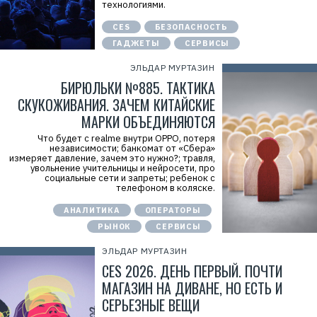
технологиями.
CES
БЕЗОПАСНОСТЬ
ГАДЖЕТЫ
СЕРВИСЫ
ЭЛЬДАР МУРТАЗИН
БИРЮЛЬКИ №885. ТАКТИКА
СКУКОЖИВАНИЯ. ЗАЧЕМ КИТАЙСКИЕ
МАРКИ ОБЪЕДИНЯЮТСЯ
Что будет с realme внутри OPPO, потеря
независимости; банкомат от «Сбера»
измеряет давление, зачем это нужно?; травля,
увольнение учительницы и нейросети, про
социальные сети и запреты; ребенок с
телефоном в коляске.
АНАЛИТИКА
ОПЕРАТОРЫ
РЫНОК
СЕРВИСЫ
ЭЛЬДАР МУРТАЗИН
CES 2026. ДЕНЬ ПЕРВЫЙ. ПОЧТИ
МАГАЗИН НА ДИВАНЕ, НО ЕСТЬ И
Р
СЕРЬЕЗНЫЕ ВЕЩИ
е
к