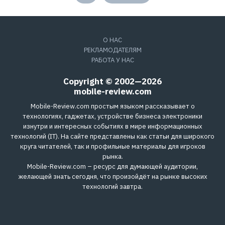
у
а
в
э
й
О НАС
»
И
РЕКЛАМОДАТЕЛЯМ
Н
РАБОТА У НАС
Н
:
7
Copyright © 2002—2026
7
mobile-review.com
1
4
1
Mobile-Review.com простым языком рассказывает о
8
технологиях, гаджетах, устройстве бизнеса электроники
6
8
изнутри и интересных событиях в мире информационных
0
технологий (IT). На сайте представлены как статьи для широкого
4
круга читателей, так и профильные материалы для игроков
рынка.
Mobile-Review.com – ресурс для думающей аудитории,
желающей знать сегодня, что произойдёт на рынке высоких
технологий завтра.