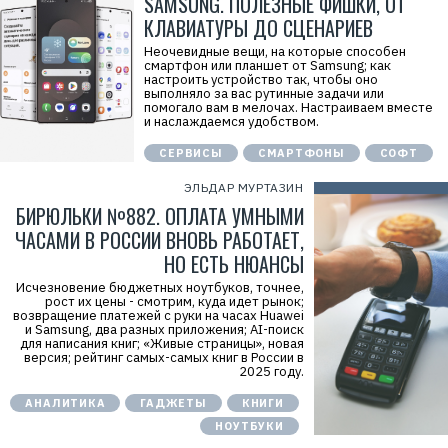
SAMSUNG. ПОЛЕЗНЫЕ ФИШКИ, ОТ
л
КЛАВИАТУРЫ ДО СЦЕНАРИЕВ
ь
:
О
Неочевидные вещи, на которые способен
О
смартфон или планшет от Samsung; как
О
настроить устройство так, чтобы оно
«
выполняло за вас рутинные задачи или
Н
помогало вам в мелочах. Настраиваем вместе
о
и наслаждаемся удобством.
с
и
СЕРВИСЫ
СМАРТФОНЫ
СОФТ
м
о
ЭЛЬДАР МУРТАЗИН
»
И
БИРЮЛЬКИ №882. ОПЛАТА УМНЫМИ
Н
Н
ЧАСАМИ В РОССИИ ВНОВЬ РАБОТАЕТ,
:
НО ЕСТЬ НЮАНСЫ
7
7
Исчезновение бюджетных ноутбуков, точнее,
0
рост их цены - смотрим, куда идет рынок;
1
возвращение платежей с руки на часах Huawei
3
и Samsung, два разных приложения; AI-поиск
4
для написания книг; «Живые страницы», новая
9
версия; рейтинг самых-самых книг в России в
0
2025 году.
5
7
АНАЛИТИКА
ГАДЖЕТЫ
КНИГИ
НОУТБУКИ