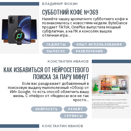
ВЛАДИМИР ФОКИН
СУББОТНИЙ КОФЕ №369
Налейте чашку ароматного субботнего кофе и
познакомьтесь с новостями недели. ByteDance
продает TikTok, OnePlus выпустила мощный
субфлагман, а на ПК и консолях вышла
отличная игра…
Р
ГАДЖЕТЫ
ОПЫТ ИСПОЛЬЗОВАНИЯ
е
ПЫЛЕСОС
РАЗВЛЕЧЕНИЯ
к
л
а
КОНСТАНТИН ИВАНОВ
м
КАК ИЗБАВИТЬСЯ ОТ НЕЙРОСЕТЕВОГО
а
.
ПОИСКА ЗА ПАРУ МИНУТ
E
r
Если вас раздражает добавленный в
i
поисковую выдачу малополезный «Обзор от
d
ИИ» Google, то есть способ облегчить вашу
=
жизнь. С «Нейро» от «Яндекса» все не так
2
просто...
V
f
НЕЙРОСЕТЬ
РЕРАЙТ
n
x
СЕРВИСЫ
x
Z
КОНСТАНТИН ИВАНОВ
N
y