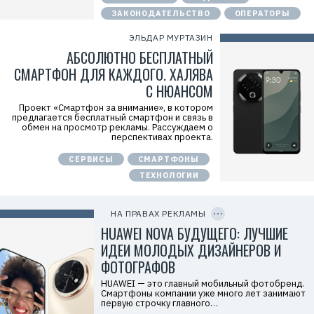
f
n
ЗАКОНОДАТЕЛЬСТВО
ОПЕРАТОРЫ
x
y
ЭЛЬДАР МУРТАЗИН
T
W
АБСОЛЮТНО БЕСПЛАТНЫЙ
c
СМАРТФОН ДЛЯ КАЖДОГО. ХАЛЯВА
f
M
С НЮАНСОМ
Р
е
Проект «Смартфон за внимание», в котором
к
предлагается бесплатный смартфон и связь в
л
обмен на просмотр рекламы. Рассуждаем о
а
перспективах проекта.
м
о
СЕРВИСЫ
СМАРТФОНЫ
д
а
ТЕХНОЛОГИИ
т
е
C
л
O
ь
P
НА ПРАВАХ РЕКЛАМЫ
:
Y
I
HUAWEI NOVA БУДУЩЕГО: ЛУЧШИЕ
О
D
О
ИДЕИ МОЛОДЫХ ДИЗАЙНЕРОВ И
О
«
ФОТОГРАФОВ
Т
е
HUAWEI — это главный мобильный фотобренд.
х
Смартфоны компании уже много лет занимают
к
первую строчку главного…
о