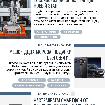
РОССИЙСКИХ БАЗОВЫХ СТАНЦИЙ.
л
НОВЫЙ ЭТАП
а
м
В Дубне стартовало серийное производство
а
отечественных базовых станций Yadro.
.
Почему это важно для телекома и сколько
E
стоило создать нашу базовую станцию. Одну
r
из нескольких, что есть на рынке.
i
d
=
ОПЕРАТОРЫ
СЕРВИСЫ
2
ТЕХНОЛОГИИ
V
f
n
КОНСТАНТИН ИВАНОВ
x
МЕШОК ДЕДА МОРОЗА. ПОДАРКИ
x
s
ДЛЯ СЕБЯ И…
G
s
... и того, на ком точно не будешь экономить.
X
Выбираем презенты под елку для самых
P
дорогих людей из самой дорогой категории.
Р
Тратим максимум - получаем максимум.
е
к
АВТОМОБИЛИ
ГАДЖЕТЫ
л
а
ГИД ПОКУПАТЕЛЯ
НОУТБУКИ
C
м
O
о
P
НА ПРАВАХ РЕКЛАМЫ
д
Y
а
I
НАСТРАИВАЕМ СМАРТФОН ОТ
т
D
е