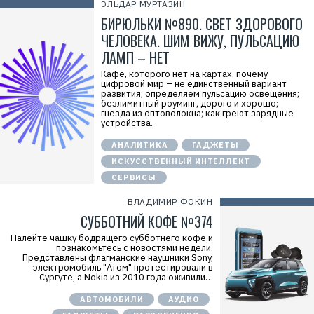
ЭЛЬДАР МУРТАЗИН
БИРЮЛЬКИ №890. СВЕТ ЗДОРОВОГО
ЧЕЛОВЕКА. ШИМ ВИЖУ, ПУЛЬСАЦИЮ
ЛАМП – НЕТ
Кафе, которого нет на картах, почему
цифровой мир – не единственный вариант
развития; определяем пульсацию освещения;
безлимитный роуминг, дорого и хорошо;
гнезда из оптоволокна; как греют зарядные
устройства.
АНАЛИТИКА
ГАДЖЕТЫ
ИСКУССТВЕННЫЙ ИНТЕЛЛЕКТ
СЕРВИСЫ
ВЛАДИМИР ФОКИН
СУББОТНИЙ КОФЕ №374
Налейте чашку бодрящего субботнего кофе и
познакомьтесь с новостями недели.
Представлены флагманские наушники Sony,
электромобиль "Атом" протестировали в
Сургуте, а Nokia из 2010 года оживили…
АВТОМОБИЛИ
АУДИО