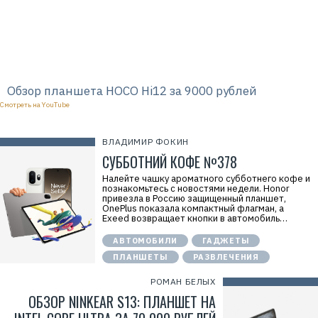
Обзор планшета HOCO Hi12 за 9000 рублей
Смотреть на YouTube
ВЛАДИМИР ФОКИН
СУББОТНИЙ КОФЕ №378
Налейте чашку ароматного субботнего кофе и
познакомьтесь с новостями недели. Honor
Р
привезла в Россию защищенный планшет,
е
OnePlus показала компактный флагман, а
к
Exeed возвращает кнопки в автомобиль…
л
а
АВТОМОБИЛИ
ГАДЖЕТЫ
м
а
ПЛАНШЕТЫ
РАЗВЛЕЧЕНИЯ
.
E
РОМАН БЕЛЫХ
r
i
ОБЗОР NINKEAR S13: ПЛАНШЕТ НА
d
=