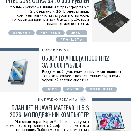
INTEL CORE ULTRA ЗА 70 000 РУБЛЕЙ
2
Мощный Windows-планшет-трансформер с
V
2.5K экраном, 16 ГБ оперативки,
f
комплектными клавиатурой и стилусом,
n
готовый заменить и ноутбук для работы, и
x
планшет для контента.
x
Y
R
NINKEAR
НОУТБУКИ
ОБЗОР
E
ПЛАНШЕТЫ
k
Z
Р
РОМАН БЕЛЫХ
е
ОБЗОР ПЛАНШЕТА HOCO HI12
к
л
ЗА 9 000 РУБЛЕЙ
а
м
Бюджетный цельнометаллический планшет в
о
тонком корпусе с качественным экраном и
д
хорошей автономностью…
а
т
е
HOCO
ОБЗОР
ПЛАНШЕТЫ
C
л
O
ь
P
НА ПРАВАХ РЕКЛАМЫ
:
Y
I
ПЛАНШЕТ HUAWEI MATEPAD 11,5 S
О
D
О
2026. МОЛОДЕЖНЫЙ КОМПЬЮТЕР
О
«
Матовый экран PaperMatte, клавиатура в
Т
комплекте, продвинутый софт для заметок и
е
рисования. Выбор молодежи, помощник
х