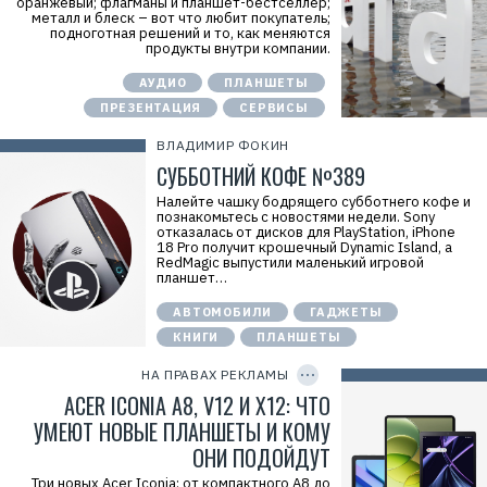
оранжевый; флагманы и планшет-бестселлер;
E
металл и блеск – вот что любит покупатель;
r
подноготная решений и то, как меняются
i
продукты внутри компании.
d
=
АУДИО
ПЛАНШЕТЫ
2
V
ПРЕЗЕНТАЦИЯ
СЕРВИСЫ
f
n
ВЛАДИМИР ФОКИН
x
x
СУББОТНИЙ КОФЕ №389
Q
q
Налейте чашку бодрящего субботнего кофе и
r
познакомьтесь с новостями недели. Sony
o
отказалась от дисков для PlayStation, iPhone
d
18 Pro получит крошечный Dynamic Island, а
Р
RedMagic выпустили маленький игровой
е
планшет…
к
л
АВТОМОБИЛИ
ГАДЖЕТЫ
а
м
КНИГИ
ПЛАНШЕТЫ
C
о
O
д
P
НА ПРАВАХ РЕКЛАМЫ
а
Y
т
I
ACER ICONIA A8, V12 И X12: ЧТО
е
D
л
УМЕЮТ НОВЫЕ ПЛАНШЕТЫ И КОМУ
ь
ОНИ ПОДОЙДУТ
:
О
О
Три новых Acer Iconia: от компактного A8 до