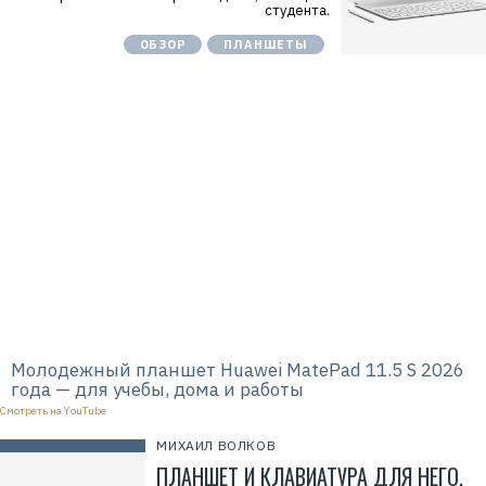
студента.
к
о
м
ОБЗОР
ПЛАНШЕТЫ
п
а
н
и
я
Х
у
а
в
э
й
»
И
Н
Н
:
7
7
1
4
1
Молодежный планшет Huawei MatePad 11.5 S 2026
8
года — для учебы, дома и работы
6
8
Смотреть на YouTube
0
4
МИХАИЛ ВОЛКОВ
ПЛАНШЕТ И КЛАВИАТУРА ДЛЯ НЕГО.