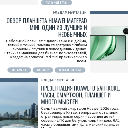
ПЛАНШЕТЫ
ЭЛЬДАР МУРТАЗИН
ОБЗОР ПЛАНШЕТА HUAWEI MATEPAD
MINI. ОДИН ИЗ ЛУЧШИХ И
НЕОБЫЧНЫХ
Небольшой планшет с диагональю 8.8 дюйма,
легкий и тонкий, замена смартфону с гибким
экраном и спутник в повседневных делах.
Отличная машинка для бизнес-пользователей,
кладет на лопатки iPad Mini практически во
всем.
HUAWEI
ОБЗОР
ПЛАНШЕТЫ
ЭЛЬДАР МУРТАЗИН
ПРЕЗЕНТАЦИЯ HUAWEI В БАНГКОКЕ.
ЧАСЫ, СМАРТФОН, ПЛАНШЕТ И
МНОГО МЫСЛЕЙ
Самый важный смартфон Huawei 2026 года,
бестселлер в Китае, теперь для остальных
стран мира; новая серия часов для детей;
сервис на ПК для бегунов, новый индекс RAI;
часы с бриллиантами; флагманский планшет