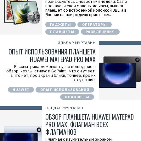
познакомьтесь с новостями недели. Casio
прокачали свои маленькие часы, вышел
планшет со встроенной колонкой JBL, а в
Японии нашли редкую приставку…
ГАДЖЕТЫ
ОПЕРАТОРЫ
ПЛАНШЕТЫ
РАЗВЛЕЧЕНИЯ
ЭЛЬДАР МУРТАЗИН
ОПЫТ ИСПОЛЬЗОВАНИЯ ПЛАНШЕТА
HUAWEI MATEPAD PRO MAX
Рассматриваем моменты, не вошедшие в
обзор: чехлы, стилус и GoPaint - что он умеет,
а что нет; про экран и блики, точнее, про их
отсутствие.
HUAWEI
ОПЫТ ИСПОЛЬЗОВАНИЯ
ПЛАНШЕТЫ
ЭЛЬДАР МУРТАЗИН
ОБЗОР ПЛАНШЕТА HUAWEI MATEPAD
PRO MAX. ФЛАГМАН ВСЕХ
ФЛАГМАНОВ
Флагман с изумительным экраном,