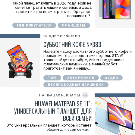
V
Р
Какой планшет купить в 2026 году, если не
f
е
хочется тратить лишние копейки, а душа
n
к
просит и кино посмотреть, и в браузере
x
л
позалипать?..
v
а
S
м
ГИД ПОКУПАТЕЛЯ
ПЛАНШЕТЫ
F
а
2
.
p
E
ВЛАДИМИР ФОКИН
S
r
СУББОТНИЙ КОФЕ №383
Р
i
е
d
к
Налейте чашку ароматного субботнего кофе и
=
л
познакомьтесь с новостями недели. GTA VI
2
а
точно выйдет в ноябре, Anker представила
V
м
флагманские наушники, а личный робот
f
о
приготовит вам яичницу...
n
д
x
а
y
TWS
АВТОМОБИЛИ
АУДИО
т
T
е
БЕСПРОВОДНЫЕ НАУШНИКИ
W
C
л
O
c
ь
P
f
НА ПРАВАХ РЕКЛАМЫ
:
Y
M
I
HUAWEI MATEPAD SE 11”:
О
Р
D
О
е
УНИВЕРСАЛЬНЫЙ ПЛАНШЕТ ДЛЯ
О
к
«
л
ВСЕЙ СЕМЬИ
Т
а
е
м
Это универсальный планшет, который станет
х
о
общим для всей семьи…
к
д