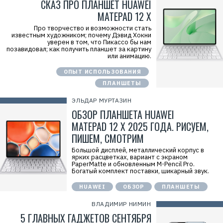
СКАЗ ПРО ПЛАНШЕТ HUAWEI
О
«
MATEPAD 12 X
Т
е
Про творчество и возможности стать
х
известным художником; почему Дэвид Хокни
к
уверен в том, что Пикассо бы нам
о
позавидовал; как получить планшет за картину
м
или анимацию.
п
а
ОПЫТ ИСПОЛЬЗОВАНИЯ
н
и
ПЛАНШЕТЫ
я
Х
ЭЛЬДАР МУРТАЗИН
у
а
ОБЗОР ПЛАНШЕТА HUAWEI
в
э
MATEPAD 12 X 2025 ГОДА. РИСУЕМ,
й
ПИШЕМ, СМОТРИМ
»
И
Н
Большой дисплей, металлический корпус в
Н
ярких расцветках, вариант с экраном
:
PaperMatte и обновленным M-Pencil Pro.
7
Богатый комплект поставки, шикарный звук.
7
1
HUAWEI
ОБЗОР
ПЛАНШЕТЫ
4
1
ВЛАДИМИР НИМИН
8
6
5 ГЛАВНЫХ ГАДЖЕТОВ СЕНТЯБРЯ
8