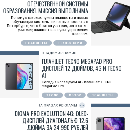
ОТЕЧЕСТВЕННОЙ СИСТЕМЫ
а
.
ОБРАЗОВАНИЯ. МИССИЯ ВЫПОЛНИМА
E
r
Почему в школах нужны планшеты и новые
i
обучающие системы; пилотные проекты в
d
Петербурге; чего боятся учителя, чего хотят
=
учителя; планшет как пульт управления
2
классом.
V
f
n
ПЛАНШЕТЫ
ТЕХНОЛОГИИ
x
x
ВЛАДИМИР НИМИН
j
p
ПЛАНШЕТ TECNO MEGAPAD PRO:
Z
ДИСПЛЕЙ 12 ДЮЙМОВ, 4G И TECNO
k
m
AI
Р
е
Сегодня исследуем 4G-планшет TECNO
к
MegaPad Pro…
л
а
м
TECNO
ОБЗОР
ПЛАНШЕТЫ
C
о
Р
O
д
е
P
НА ПРАВАХ РЕКЛАМЫ
а
Y
к
I
DIGMA PRO EVOLUTION 4G: OLED-
т
л
D
е
а
ДИСПЛЕЙ ДИАГОНАЛЬЮ 12.6
л
м
ь
а
ДЮЙМА ЗА 24 990 РУБЛЕЙ
:
.