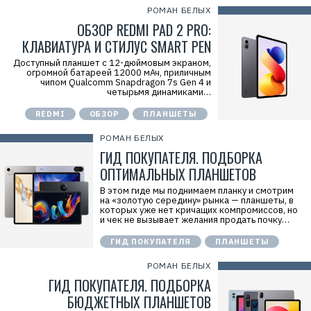
РОМАН БЕЛЫХ
ОБЗОР REDMI PAD 2 PRO:
КЛАВИАТУРА И СТИЛУС SMART PEN
Доступный планшет с 12-дюймовым экраном,
огромной батареей 12000 мАч, приличным
чипом Qualcomm Snapdragon 7s Gen 4 и
четырьмя динамиками…
REDMI
ОБЗОР
ПЛАНШЕТЫ
РОМАН БЕЛЫХ
ГИД ПОКУПАТЕЛЯ. ПОДБОРКА
ОПТИМАЛЬНЫХ ПЛАНШЕТОВ
Р
е
В этом гиде мы поднимаем планку и смотрим
к
на «золотую середину» рынка — планшеты, в
л
которых уже нет кричащих компромиссов, но
а
и чек не вызывает желания продать почку…
м
а
ГИД ПОКУПАТЕЛЯ
ПЛАНШЕТЫ
.
E
r
РОМАН БЕЛЫХ
i
ГИД ПОКУПАТЕЛЯ. ПОДБОРКА
d
=
БЮДЖЕТНЫХ ПЛАНШЕТОВ
2