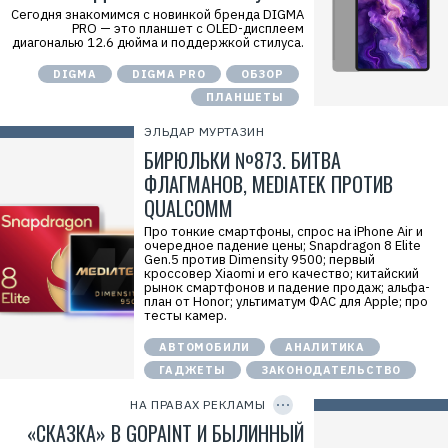
О
E
Сегодня знакомимся с новинкой бренда DIGMA
О
r
PRO — это планшет с OLED-дисплеем
О
i
диагональю 12.6 дюйма и поддержкой стилуса.
"
d
М
=
DIGMA
DIGMA PRO
ОБЗОР
е
2
р
V
ПЛАНШЕТЫ
л
f
и
n
ЭЛЬДАР МУРТАЗИН
о
x
н
v
БИРЮЛЬКИ №873. БИТВА
"
b
И
R
ФЛАГМАНОВ, MEDIATEK ПРОТИВ
Н
T
QUALCOMM
Н
m
:
a
7
Р
Про тонкие смартфоны, спрос на iPhone Air и
7
е
очередное падение цены; Snapdragon 8 Elite
1
к
Gen.5 против Dimensity 9500; первый
9
л
кроссовер Xiaomi и его качество; китайский
2
а
рынок смартфонов и падение продаж; альфа-
6
м
план от Honor; ультиматум ФАС для Apple; про
9
о
тесты камер.
3
д
3
а
АВТОМОБИЛИ
АНАЛИТИКА
1
т
е
ГАДЖЕТЫ
ЗАКОНОДАТЕЛЬСТВО
C
л
O
ь
P
НА ПРАВАХ РЕКЛАМЫ
:
Y
I
«СКАЗКА» В GOPAINT И БЫЛИННЫЙ
О
D
О