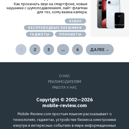
0
Как прокачать звук на смартфоне, новые
4
наушники с шумоподавлением, лайт-флагман
для тех, кому важна камера.
АУДИО
БЕСПРОВОДНЫЕ НАУШНИКИ
ГАДЖЕТЫ
ПЛАНШЕТЫ
1
2
3
…
6
ДАЛЕЕ →
О НАС
РЕКЛАМОДАТЕЛЯМ
РАБОТА У НАС
Copyright © 2002—2026
mobile-review.com
Mobile-Review.com простым языком рассказывает о
технологиях, гаджетах, устройстве бизнеса электроники
изнутри и интересных событиях в мире информационных