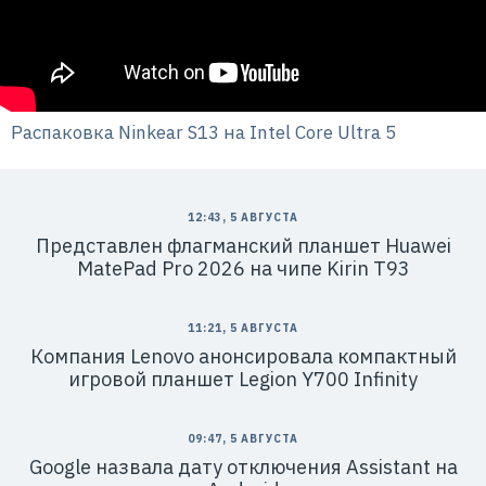
7
7
1
4
1
8
6
8
0
Распаковка Ninkear S13 на Intel Core Ultra 5
4
12:43, 5 АВГУСТА
Представлен флагманский планшет Huawei
MatePad Pro 2026 на чипе Kirin T93
11:21, 5 АВГУСТА
Компания Lenovo анонсировала компактный
игровой планшет Legion Y700 Infinity
09:47, 5 АВГУСТА
Google назвала дату отключения Assistant на