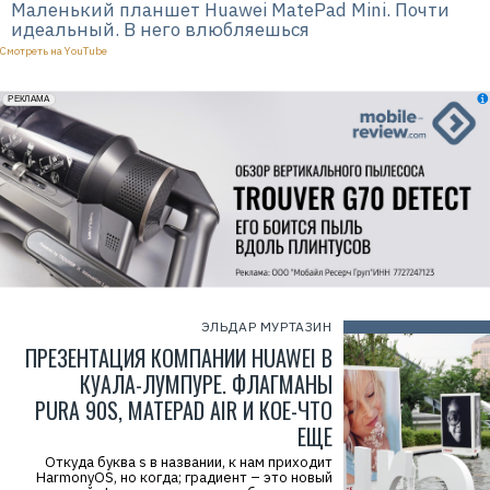
Маленький планшет Huawei MatePad Mini. Почти
идеальный. В него влюбляешься
Смотреть на YouTube
erid: 2VfnxxmNzs5
РЕКЛАМА
ЭЛЬДАР МУРТАЗИН
ПРЕЗЕНТАЦИЯ КОМПАНИИ HUAWEI В
КУАЛА-ЛУМПУРЕ. ФЛАГМАНЫ
Р
е
PURA 90S, MATEPAD AIR И КОЕ-ЧТО
к
л
ЕЩЕ
а
м
Откуда буква s в названии, к нам приходит
а
HarmonyOS, но когда; градиент – это новый
.