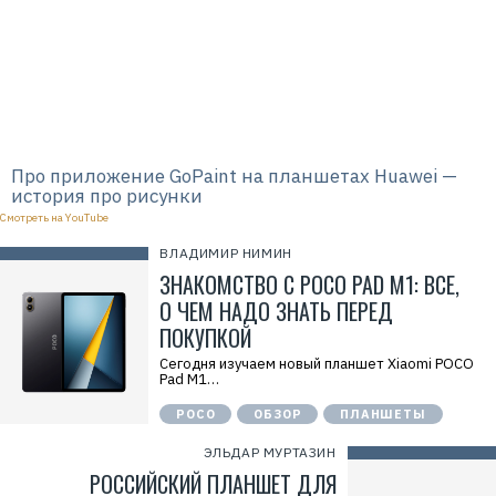
Про приложение GoPaint на планшетах Huawei —
история про рисунки
Смотреть на YouTube
ВЛАДИМИР НИМИН
ЗНАКОМСТВО С POCO PAD M1: ВСЕ,
О ЧЕМ НАДО ЗНАТЬ ПЕРЕД
ПОКУПКОЙ
Сегодня изучаем новый планшет Xiaomi POCO
Pad M1…
Р
POCO
ОБЗОР
ПЛАНШЕТЫ
е
к
ЭЛЬДАР МУРТАЗИН
л
а
РОССИЙСКИЙ ПЛАНШЕТ ДЛЯ
м