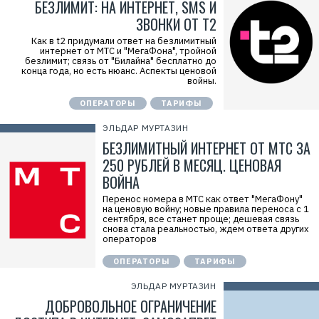
БЕЗЛИМИТ: НА ИНТЕРНЕТ, SMS И
ЗВОНКИ ОТ T2
Как в t2 придумали ответ на безлимитный
интернет от МТС и "МегаФона", тройной
безлимит; связь от "Билайна" бесплатно до
конца года, но есть нюанс. Аспекты ценовой
войны.
ОПЕРАТОРЫ
ТАРИФЫ
ЭЛЬДАР МУРТАЗИН
БЕЗЛИМИТНЫЙ ИНТЕРНЕТ ОТ МТС ЗА
250 РУБЛЕЙ В МЕСЯЦ. ЦЕНОВАЯ
ВОЙНА
Перенос номера в МТС как ответ "МегаФону"
на ценовую войну; новые правила переноса с 1
сентября, все станет проще; дешевая связь
снова стала реальностью, ждем ответа других
операторов
ОПЕРАТОРЫ
ТАРИФЫ
ЭЛЬДАР МУРТАЗИН
ДОБРОВОЛЬНОЕ ОГРАНИЧЕНИЕ