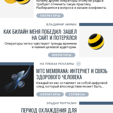
почему другие операторы этому не рады и
=
требуют отменить такую практику.
2
Разбираемся в вопросе и начале конфликта.
V
f
ОПЕРАТОРЫ
n
x
y
ВЛАДИМИР НИМИН
Y
КАК БИЛАЙН МЕНЯ ПОБЕДИЛ: ЗАШЕЛ
B
8
НА САЙТ И ПОТЕРЯЛСЯ
r
k
Операторы четко чувствуют тренды времени
Р
и чаяния целевой аудитории.
е
к
л
ОПЕРАТОРЫ
C
а
O
м
P
НА ПРАВАХ РЕКЛАМЫ
о
Y
I
МТС MEMBRANA: ИНТЕРНЕТ И СВЯЗЬ
д
D
а
ЗДОРОВОГО ЧЕЛОВЕКА
т
е
Каждый из нас оставляет за собой цифровой
л
след, который впоследствии может быть…
ь
:
П
ОПЕРАТОРЫ
СЕРВИСЫ
А
О
ЭЛЬДАР МУРТАЗИН
«
М
ПЕРИОД ОХЛАЖДЕНИЯ ДЛЯ
Т