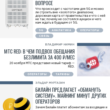
ВОПРОСЕ
Что происходит с частотами для 5G и можно
ли строить вне «золотого» диапазона;
дорожная карта от правительства и что с ней
не так; почему не состоялся аукцион и чего
нам ждать в будущем от 5G.
5G
АНАЛИТИКА
ОПЕРАТОРЫ
СВЯЗЬ
ВЛАДИМИР НИМИН
МТС RED: В ЧЕМ ПОДВОХ ОБЕЩАНИЯ
БЕЗЛИМИТА ЗА 400 ₽/МЕС
20 ноября МТС представил новый тариф —
RED.
Р
е
ОПЕРАТОРЫ
ТАРИФЫ
к
л
ЭЛЬДАР МУРТАЗИН
а
БИЛАЙН ПРЕДЛАГАЕТ «ОБМАНУТЬ
м
а
СИСТЕМУ». МАЙНИНГ МИНУТ ДРУГИХ
.
E
ОПЕРАТОРОВ
r
i
Зачем Билайн платит абонентам за входящие и
d