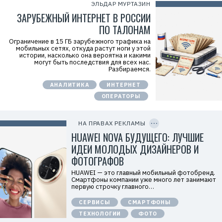
T
ЭЛЬДАР МУРТАЗИН
W
ЗАРУБЕЖНЫЙ ИНТЕРНЕТ В РОССИИ
c
f
ПО ТАЛОНАМ
M
Р
Ограничение в 15 ГБ зарубежного трафика на
е
мобильных сетях, откуда растут ноги у этой
к
истории, насколько она вероятна и какими
л
могут быть последствия для всех нас.
а
Разбираемся.
м
о
АНАЛИТИКА
ИНТЕРНЕТ
д
а
ОПЕРАТОРЫ
т
е
C
л
O
ь
P
НА ПРАВАХ РЕКЛАМЫ
:
Y
I
HUAWEI NOVA БУДУЩЕГО: ЛУЧШИЕ
О
D
О
ИДЕИ МОЛОДЫХ ДИЗАЙНЕРОВ И
О
«
ФОТОГРАФОВ
Т
е
HUAWEI — это главный мобильный фотобренд.
х
Смартфоны компании уже много лет занимают
к
первую строчку главного…
о
м
СЕРВИСЫ
СМАРТФОНЫ
п
а
ТЕХНОЛОГИИ
ФОТО
н