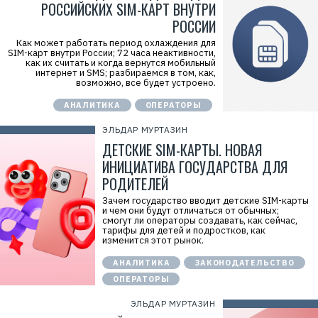
РОССИЙСКИХ SIM-КАРТ ВНУТРИ
С
»
РОССИИ
И
Н
Как может работать период охлаждения для
Н
SIM-карт внутри России; 72 часа неактивности,
:
как их считать и когда вернутся мобильный
7
интернет и SMS; разбираемся в том, как,
7
возможно, все будет устроено.
4
0
0
АНАЛИТИКА
ОПЕРАТОРЫ
0
0
ЭЛЬДАР МУРТАЗИН
0
ДЕТСКИЕ SIM-КАРТЫ. НОВАЯ
7
6
ИНИЦИАТИВА ГОСУДАРСТВА ДЛЯ
РОДИТЕЛЕЙ
Зачем государство вводит детские SIM-карты
и чем они будут отличаться от обычных;
смогут ли операторы создавать, как сейчас,
тарифы для детей и подростков, как
изменится этот рынок.
АНАЛИТИКА
ЗАКОНОДАТЕЛЬСТВО
ОПЕРАТОРЫ
ЭЛЬДАР МУРТАЗИН