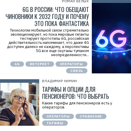
РОМАН БЕЛЫХ
6G В РОССИИ: ЧТО ОБЕЩАЮТ
ЧИНОВНИКИ К 2032 ГОДУ И ПОЧЕМУ
ЭТО ПОКА ФАНТАСТИКА
Технологии мобильной связи стремительно
эволюционируют, но пока мировые гиганты
тестируют прототипы 6G, российская
действительность напоминает, что даже 4G
доступен далеко не каждому, а перспективы
5G все еще окутаны туманом
Р
неопределенности...
е
к
6G
ИНТЕРНЕТ
ОПЕРАТОРЫ
л
а
СВЯЗЬ
м
а
ВЛАДИМИР НИМИН
.
ТАРИФЫ И ОПЦИИ ДЛЯ
E
r
ПЕНСИОНЕРОВ: ЧТО ВЫБРАТЬ
i
d
Какие тарифы для пенсионеров есть у
=
операторов.
2
V
f
ОПЕРАТОРЫ
СРАВНЕНИЕ
n
ТАРИФЫ
x
y