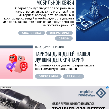
МОБИЛЬНОЙ СВЯЗИ
Операторы публикуют пресс-релизы о
качестве связи, люди не могут выйти в
Интернет; абсурдность привычных в
корпорациях вещей и необходимость диалога
для всех, так как телеком начал тонуть; можно
ли жить как раньше?
АНАЛИТИКА
ОПЕРАТОРЫ
СВЯЗЬ
ВЛАДИМИР НИМИН
ТАРИФЫ ДЛЯ ДЕТЕЙ: НАШЕЛ
ЛУЧШИЙ ДЕТСКИЙ ТАРИФ
Мобильная связь давно превратилась в
неотъемлемую часть жизни.
ОПЕРАТОРЫ
ТАРИФЫ
erid: 2VfnxxmNzs5
РЕКЛАМА