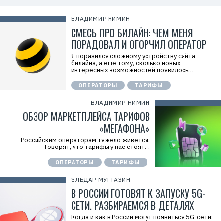
и
я
Х
ВЛАДИМИР НИМИН
у
СМЕСЬ ПРО БИЛАЙН: ЧЕМ МЕНЯ
а
в
ПОРАДОВАЛ И ОГОРЧИЛ ОПЕРАТОР
э
й
Я поразился сложному устройству сайта
»
билайна, а ещё тому, сколько новых
И
интересных возможностей появилось…
Н
Н
:
ОПЕРАТОРЫ
ТАРИФЫ
7
7
ВЛАДИМИР НИМИН
1
4
ОБЗОР МАРКЕТПЛЕЙСА ТАРИФОВ
1
«МЕГАФОНА»
8
6
Российским операторам тяжело живется.
8
Говорят, что тарифы у нас стоят…
0
4
ОПЕРАТОРЫ
ТАРИФЫ
ЭЛЬДАР МУРТАЗИН
В РОССИИ ГОТОВЯТ К ЗАПУСКУ 5G-
СЕТИ. РАЗБИРАЕМСЯ В ДЕТАЛЯХ
Когда и как в России могут появиться 5G-сети: