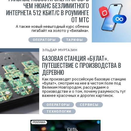
ЧЕМ НЮАНС БЕЗЛИМИТНОГО
ИНТЕРНЕТА 512 КБИТ/С В РОУМИНГЕ
ОТ МТС
А также новый невыгодный курс обмена
гигабайт на золото у «Билайна».
ОПЕРАТОРЫ
ТАРИФЫ
ЭЛЬДАР МУРТАЗИН
БАЗОВАЯ СТАНЦИЯ «БУЛАТ».
ПУТЕШЕСТВИЕ С ПРОИЗВОДСТВА В
ДЕРЕВНЮ
Как производят российскую базовую станцию
«Булат», смотрим на нее в чистом поле под
Великим Новгородом, рассуждаем о
производстве и о том, почему разумность тут
важнее красочных и дорогих картинок.
ОПЕРАТОРЫ
СЕРВИСЫ
ТЕХНОЛОГИИ