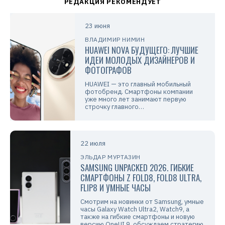
23 июня
ВЛАДИМИР НИМИН
HUAWEI NOVA БУДУЩЕГО: ЛУЧШИЕ
ИДЕИ МОЛОДЫХ ДИЗАЙНЕРОВ И
ФОТОГРАФОВ
HUAWEI — это главный мобильный
фотобренд. Смартфоны компании
уже много лет занимают первую
строчку главного…
22 июля
ЭЛЬДАР МУРТАЗИН
SAMSUNG UNPACKED 2026. ГИБКИЕ
СМАРТФОНЫ Z FOLD8, FOLD8 ULTRA,
FLIP8 И УМНЫЕ ЧАСЫ
Смотрим на новинки от Samsung, умные
часы Galaxy Watch Ultra2, Watch9, а
также на гибкие смартфоны и новую
версию OneUI 9, обсуждаем стратегию