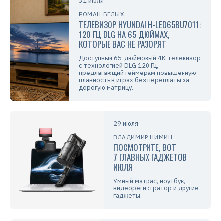
31 июля
РОМАН БЕЛЫХ
ТЕЛЕВИЗОР HYUNDAI H-LED65BU7011:
120 ГЦ DLG НА 65 ДЮЙМАХ,
КОТОРЫЕ ВАС НЕ РАЗОРЯТ
Доступный 65-дюймовый 4K-телевизор
с технологией DLG 120 Гц,
предлагающий геймерам повышенную
плавность в играх без переплаты за
дорогую матрицу.
29 июля
ВЛАДИМИР НИМИН
ПОСМОТРИТЕ, ВОТ
7 ГЛАВНЫХ ГАДЖЕТОВ
ИЮЛЯ
Умный матрас, ноутбук,
видеорегистратор и другие
гаджеты.