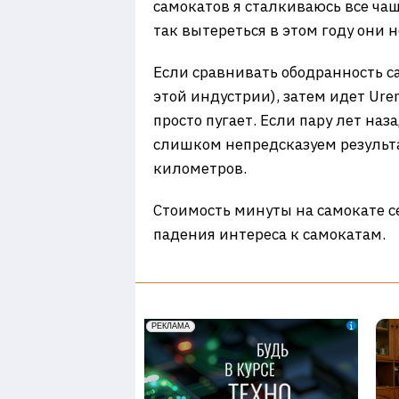
самокатов я сталкиваюсь все чащ
так вытереться в этом году они н
Если сравнивать ободранность с
этой индустрии), затем идет Ure
просто пугает. Если пару лет наз
слишком непредсказуем результа
километров.
Стоимость минуты на самокате се
падения интереса к самокатам.