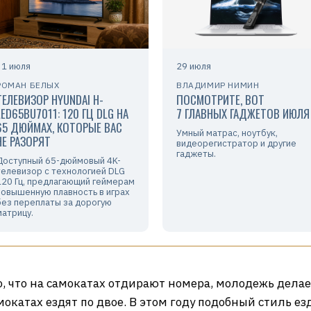
31 июля
29 июля
РОМАН БЕЛЫХ
ВЛАДИМИР НИМИН
ТЕЛЕВИЗОР HYUNDAI H-
ПОСМОТРИТЕ, ВОТ
LED65BU7011: 120 ГЦ DLG НА
7 ГЛАВНЫХ ГАДЖЕТОВ ИЮЛЯ
65 ДЮЙМАХ, КОТОРЫЕ ВАС
Умный матрас, ноутбук,
НЕ РАЗОРЯТ
видеорегистратор и другие
гаджеты.
Доступный 65-дюймовый 4K-
телевизор с технологией DLG
120 Гц, предлагающий геймерам
повышенную плавность в играх
без переплаты за дорогую
матрицу.
о, что на самокатах отдирают номера, молодежь делает
окатах ездят по двое. В этом году подобный стиль езд