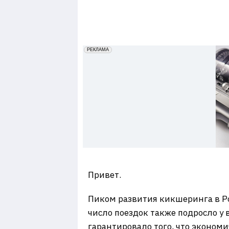
7
erid: 2VfnxxmNzs5
РЕКЛАМА
Привет.
Пиком развития кикшеринга в Ро
число поездок также подросло у 
гарантировало того, что экономи