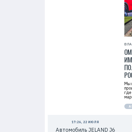
7
ВЛ
OM
ИМ
ПО
РО
Мы 
про
где
мар
А
17:26, 22 ИЮЛЯ
Автомобиль JELAND J6