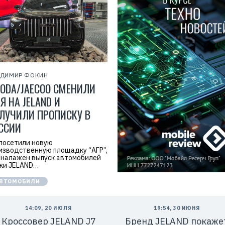
АДИМИР ФОКИН
ODA/JAECOO СМЕНИЛИ
Я НА JELAND И
ЛУЧИЛИ ПРОПИСКУ В
ССИИ
посетили новую
изводственную площадку “АГР”,
 налажен выпуск автомобилей
ки JELAND…
ВТОМОБИЛИ
14:09, 20 ИЮЛЯ
19:54, 30 ИЮНЯ
Кроссовер JELAND J7
Бренд JELAND покаже