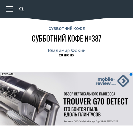
СУББОТНИЙ КОФЕ
СУББОТНИЙ КОФЕ №387
Владимир Фокин
20 ИЮНЯ
erid: 2VfnxxmNzs5
РЕКЛАМА