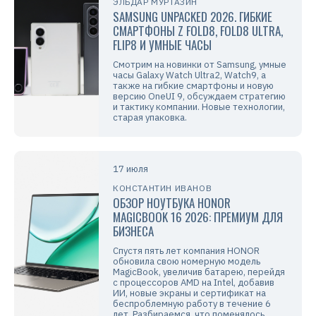
ЭЛЬДАР МУРТАЗИН
SAMSUNG UNPACKED 2026. ГИБКИЕ
СМАРТФОНЫ Z FOLD8, FOLD8 ULTRA,
FLIP8 И УМНЫЕ ЧАСЫ
Смотрим на новинки от Samsung, умные
часы Galaxy Watch Ultra2, Watch9, а
также на гибкие смартфоны и новую
версию OneUI 9, обсуждаем стратегию
и тактику компании. Новые технологии,
старая упаковка.
17 июля
КОНСТАНТИН ИВАНОВ
ОБЗОР НОУТБУКА HONOR
MAGICBOOK 16 2026: ПРЕМИУМ ДЛЯ
БИЗНЕСА
Спустя пять лет компания HONOR
обновила свою номерную модель
MagicBook, увеличив батарею, перейдя
с процессоров AMD на Intel, добавив
ИИ, новые экраны и сертификат на
беспроблемную работу в течение 6
лет. Разбираемся, что поменялось.