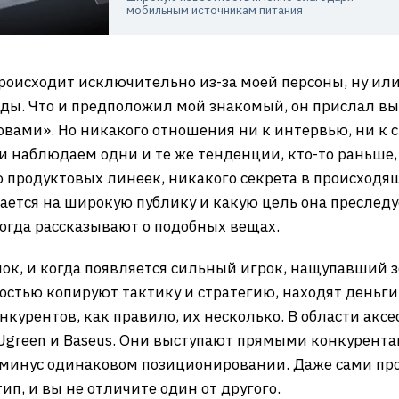
мобильным источникам питания
 происходит исключительно из-за моей персоны, ну 
ды. Что и предположил мой знакомый, он прислал вы
овами». Но никакого отношения ни к интервью, ни к 
 наблюдаем одни и те же тенденции, кто-то раньше, к
родуктовых линеек, никакого секрета в происходяще
ается на широкую публику и какую цель она преследу
огда рассказывают о подобных вещах.
ок, и когда появляется сильный игрок, нащупавший з
стью копируют тактику и стратегию, находят деньги 
курентов, как правило, их несколько. В области акс
Ugreen и Baseus. Они выступают прямыми конкурента
минус одинаковом позиционировании. Даже сами про
ип, и вы не отличите один от другого.