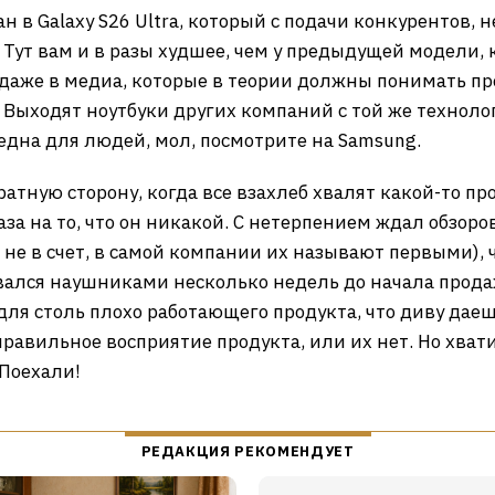
 в Galaxy S26 Ultra, который с подачи конкурентов,
 Тут вам и в разы худшее, чем у предыдущей модели, 
о даже в медиа, которые в теории должны понимать 
Выходят ноутбуки других компаний с той же технолог
редна для людей, мол, посмотрите на Samsung.
ратную сторону, когда все взахлеб хвалят какой-то пр
аза на то, что он никакой. С нетерпением ждал обзор
не в счет, в самой компании их называют первыми), 
вался наушниками несколько недель до начала прода
ля столь плохо работающего продукта, что диву даешьс
ь правильное восприятие продукта, или их нет. Но хва
Поехали!