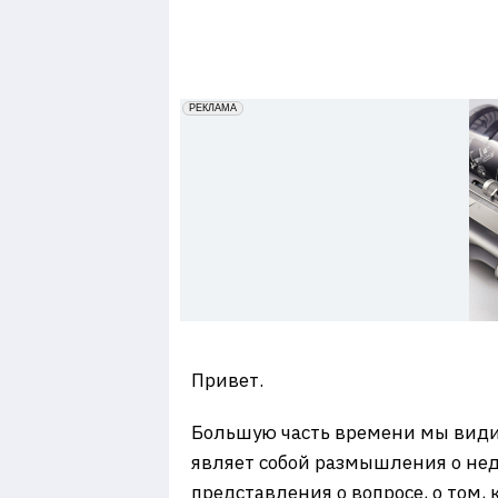
7
erid: 2VfnxxmNzs5
РЕКЛАМА
Привет.
Большую часть времени мы видим
являет собой размышления о нед
представления о вопросе, о том,