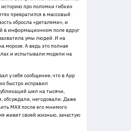
 историю про поломки гибких
етях превратился в массовый
вость обросла «деталями», и
ай в информационном поле вдруг
захватила умы людей. И на
а морозе. А ведь это полная
иалах и испытывали модели на
л у себя сообщение, что в App
 но быстро исправил
публикаций шел на тысячи,
и, обсуждали, негодовали. Даже
вить MAX после его мнимого
я живет своей жизнью, зачастую