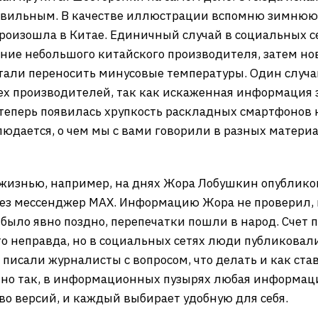
правильным. В качестве иллюстрации вспомню зимнюю
произошла в Китае. Единичный случай в социальных с
ание небольшого китайского производителя, затем но
стали переносить минусовые температуры. Один случ
ех производителей, так как искаженная информация 
теперь появилась хрупкость раскладных смартфонов н
блюдается, о чем мы с вами говорили в разных матер
жизнью, например, на днях Жора Лобушкин опубликова
счез мессенджер MAX. Информацию Жора не проверил,
 было явно поздно, перепечатки пошли в народ. Счет 
то неправда, но в социальных сетях люди публиковал
 писали журналисты с вопросом, что делать и как ста
нно так, в информационных пузырях любая информаци
во версий, и каждый выбирает удобную для себя.