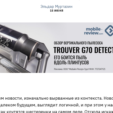
Эльдар Муртазин
15 ИЮНЯ
 новости, изначально вырванные из контекста. Ново
алеком будущем, выглядит логичной, и при этом у на
 как крутятся шестеренки на самом деле. Отсюда иска