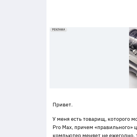
7
erid: 2VfnxxmNzs5
РЕКЛАМА
Привет.
У меня есть товарищ, которого м
Pro Max, причем «правильного» ц
компьютер меняет не ежегодно, т