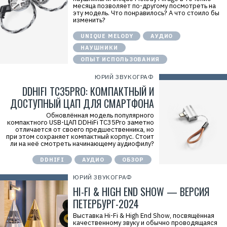
месяца позволяет по-другому посмотреть на
эту модель. Что понравилось? А что стоило бы
изменить?
UNIQUE MELODY
АУДИО
НАУШНИКИ
ОПЫТ ИСПОЛЬЗОВАНИЯ
ЮРИЙ ЗВУКОГРАФ
DDHIFI TC35PRO: КОМПАКТНЫЙ И
ДОСТУПНЫЙ ЦАП ДЛЯ СМАРТФОНА
Обновлённая модель популярного
компактного USB-ЦАП DDHiFi TC35Prо заметно
отличается от своего предшественника, но
при этом сохраняет компактный корпус. Стоит
ли на неё смотреть начинающему аудиофилу?
DDHIFI
АУДИО
ОБЗОР
ЮРИЙ ЗВУКОГРАФ
HI-FI & HIGH END SHOW — ВЕРСИЯ
ПЕТЕРБУРГ-2024
Выставка Hi-Fi & High End Show, посвящённая
качественному звуку и обычно проводящаяся