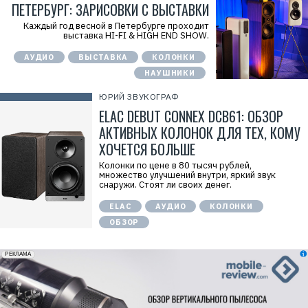
ПЕТЕРБУРГ: ЗАРИСОВКИ С ВЫСТАВКИ
Каждый год весной в Петербурге проходит
выставка HI-FI & HIGH END SHOW.
АУДИО
ВЫСТАВКА
КОЛОНКИ
НАУШНИКИ
ЮРИЙ ЗВУКОГРАФ
ELAC DEBUT CONNEX DCB61: ОБЗОР
АКТИВНЫХ КОЛОНОК ДЛЯ ТЕХ, КОМУ
ХОЧЕТСЯ БОЛЬШЕ
Колонки по цене в 80 тысяч рублей,
множество улучшений внутри, яркий звук
снаружи. Стоят ли своих денег.
ELAC
АУДИО
КОЛОНКИ
ОБЗОР
erid: 2VfnxxmNzs5
РЕКЛАМА