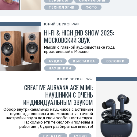
СЕРВИСЫ
СМАРТФОНЫ
п
а
ТЕХНОЛОГИИ
ФОТО
н
и
я
Х
ЮРИЙ ЗВУКОГРАФ
у
HI-FI & HIGH END SHOW 2025:
а
в
МОСКОВСКИЙ ЗВУК
э
й
Мысли о главной аудиовыставке года,
»
проходившей в Москве.
И
Н
Н
АУДИО
ВЫСТАВКА
КОЛОНКИ
:
НАУШНИКИ
7
7
1
ЮРИЙ ЗВУКОГРАФ
4
CREATIVE AURVANA ACE MIMI:
1
8
НАУШНИКИ С ОЧЕНЬ
6
8
ИНДИВИДУАЛЬНЫМ ЗВУКОМ
0
4
Обзор внутриканальных наушников с активным
шумоподавлением и возможностью точной
настройки звука под свои особенности слуха.
Насколько эти технологии полезны и
работают, будем разбираться вместе!
CREATIVE
АУДИО