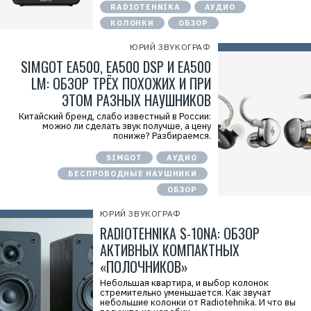
RADIOTEHNIKA
АУДИО
КОЛОНКИ
ОБЗОР
ЮРИЙ ЗВУКОГРАФ
SIMGOT EA500, EA500 DSP И EA500
LM: ОБЗОР ТРЁХ ПОХОЖИХ И ПРИ
ЭТОМ РАЗНЫХ НАУШНИКОВ
Китайский бренд, слабо известный в России:
можно ли сделать звук получше, а цену
пониже? Разбираемся.
SIMGOT
АУДИО
БЕСПРОВОДНЫЕ НАУШНИКИ
ОБЗОР
ЮРИЙ ЗВУКОГРАФ
RADIOTEHNIKA S-10NA: ОБЗОР
АКТИВНЫХ КОМПАКТНЫХ
«ПОЛОЧНИКОВ»
Небольшая квартира, и выбор колонок
стремительно уменьшается. Как звучат
небольшие колонки от Radiotehnika. И что вы