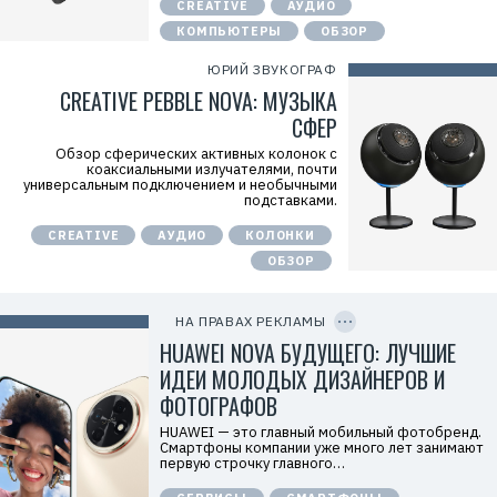
n
CREATIVE
АУДИО
x
КОМПЬЮТЕРЫ
ОБЗОР
y
T
W
ЮРИЙ ЗВУКОГРАФ
c
CREATIVE PEBBLE NOVA: МУЗЫКА
f
M
СФЕР
Р
е
Обзор сферических активных колонок с
к
коаксиальными излучателями, почти
л
универсальным подключением и необычными
а
подставками.
м
о
CREATIVE
АУДИО
КОЛОНКИ
д
а
ОБЗОР
т
е
C
л
O
ь
P
НА ПРАВАХ РЕКЛАМЫ
:
Y
I
HUAWEI NOVA БУДУЩЕГО: ЛУЧШИЕ
О
D
О
ИДЕИ МОЛОДЫХ ДИЗАЙНЕРОВ И
О
«
ФОТОГРАФОВ
Т
е
HUAWEI — это главный мобильный фотобренд.
х
Смартфоны компании уже много лет занимают
к
первую строчку главного…
о
м