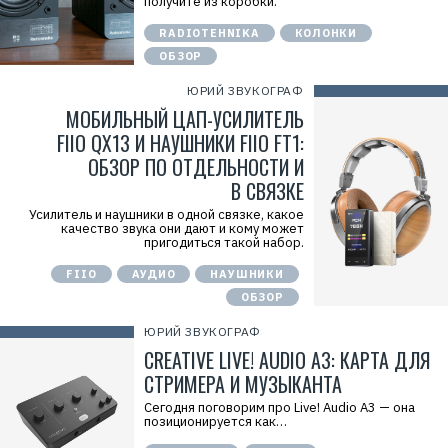
получите из коробки.
RADIOTEHNIKA
КОЛОНКИ
ОБЗОР
ЮРИЙ ЗВУКОГРАФ
МОБИЛЬНЫЙ ЦАП-УСИЛИТЕЛЬ
FIIO QX13 И НАУШНИКИ FIIO FT1:
ОБЗОР ПО ОТДЕЛЬНОСТИ И
В СВЯЗКЕ
Усилитель и наушники в одной связке, какое
Р
качество звука они дают и кому может
е
пригодиться такой набор.
к
л
FIIO
АУДИО
НАУШНИКИ
а
м
ОБЗОР
а
.
ЮРИЙ ЗВУКОГРАФ
E
CREATIVE LIVE! AUDIO A3: КАРТА ДЛЯ
r
i
СТРИМЕРА И МУЗЫКАНТА
d
=
Cегодня поговорим про Live! Audio A3 — она
2
позиционируется как…
V
f