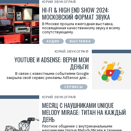
ЮРИЙ ЗВУКОГРАФ
HI-FI & HIGH END SHOW 2024:
МОСКОВСКИЙ ФОРМАТ ЗВУКА
В Москве прошла ежегодная выставка,
посвящённая качественному звуку и всему
сопутствующему.
АУДИО
ВЫСТАВКА
ЮРИЙ ЗВУКОГРАФ
YOUTUBE И ADSENSE: ВЕРНИ МОИ
ДЕНЬГИ!
В связи с известными событиями Google
закрыла свой сервис рекламы AdSense для…
СЕРВИСЫ
ЮРИЙ ЗВУКОГРАФ
МЕСЯЦ С НАУШНИКАМИ UNIQUE
MELODY MIRAGE: ТИТАН НА КАЖДЫЙ
ДЕНЬ
Плотное общение с внутриканальными
наушниками Unique Melody Mirage в течение