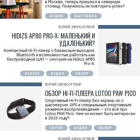
в Москве, теперь пришла и в северную
столицу. Получилось ли повторить успех?
АУДИО
ВЫСТАВКА
ЮРИЙ ЗВУКОГРАФ
HIDIZS AP80 PRO-X: МАЛЕНЬКИЙ И
УДАЛЕНЬКИЙ?
Компактный Hi-Fi-плеер с балансным выходом,
Bluetooth и возможностью работать как
беспроводной ЦАП — смотрим на Hidizs AP80
Pro-X.
HIDIZS
АУДИО
ОБЗОР
ЮРИЙ ЗВУКОГРАФ
ОБЗОР HI-FI-ПЛЕЕРА LOTOO PAW PICO
Спортивный Hi-Fi-плеер без экрана, но с
шагомером, GPS и специальным спортивным
режимом воспроизведения — это всё про
Lotoo PAW Pico. Чем он может быть интересен
в 2023 году?
LOTOO
АУДИО
ОБЗОР
ЮРИЙ ЗВУКОГРАФ