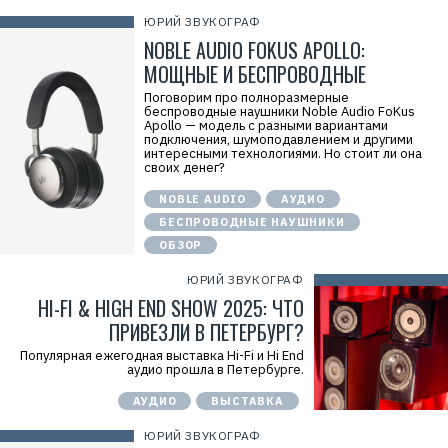
ЮРИЙ ЗВУКОГРАФ
NOBLE AUDIO FOKUS APOLLO:
МОЩНЫЕ И БЕСПРОВОДНЫЕ
Поговорим про полноразмерные
беспроводные наушники Noble Audio FoKus
Apollo — модель с разными вариантами
подключения, шумоподавлением и другими
интересными технологиями. Но стоит ли она
своих денег?
NOBLE AUDIO
АУДИО
БЕСПРОВОДНЫЕ НАУШНИКИ
ОБЗОР
ЮРИЙ ЗВУКОГРАФ
HI-FI & HIGH END SHOW 2025: ЧТО
ПРИВЕЗЛИ В ПЕТЕРБУРГ?
Популярная ежегодная выставка Hi-Fi и Hi End
аудио прошла в Петербурге.
АУДИО
ВЫСТАВКА
ЮРИЙ ЗВУКОГРАФ