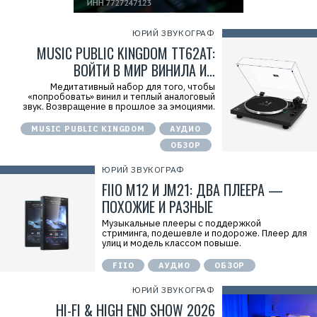
ЮРИЙ ЗВУКОГРАФ
MUSIC PUBLIC KINGDOM TT62AT:
ВОЙТИ В МИР ВИНИЛА И…
Медитативный набор для того, чтобы
«попробовать» винил и теплый аналоговый
звук. Возвращение в прошлое за эмоциями.
MUSIC PUBLIC KINGDOM
АУДИО
ОБЗОР
ЮРИЙ ЗВУКОГРАФ
FIIO M12 И JM21: ДВА ПЛЕЕРА —
ПОХОЖИЕ И РАЗНЫЕ
Музыкальные плееры с поддержкой
стриминга, подешевле и подороже. Плеер для
улиц и модель классом повыше.
FIIO
АУДИО
ОБЗОР
ЮРИЙ ЗВУКОГРАФ
HI-FI & HIGH END SHOW 2026