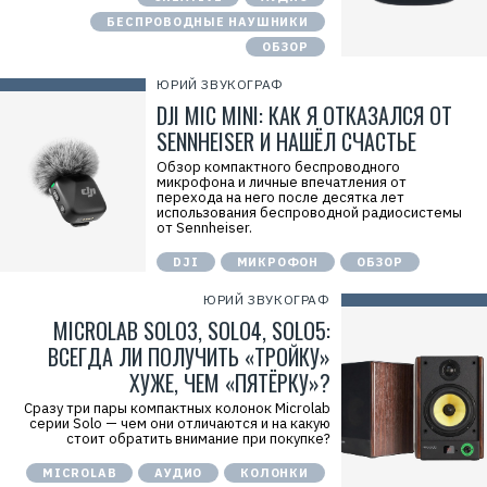
БЕСПРОВОДНЫЕ НАУШНИКИ
ОБЗОР
ЮРИЙ ЗВУКОГРАФ
DJI MIC MINI: КАК Я ОТКАЗАЛСЯ ОТ
SENNHEISER И НАШЁЛ СЧАСТЬЕ
Обзор компактного беспроводного
микрофона и личные впечатления от
перехода на него после десятка лет
использования беспроводной радиосистемы
от Sennheiser.
DJI
МИКРОФОН
ОБЗОР
ЮРИЙ ЗВУКОГРАФ
MICROLAB SOLO3, SOLO4, SOLO5:
ВСЕГДА ЛИ ПОЛУЧИТЬ «ТРОЙКУ»
ХУЖЕ, ЧЕМ «ПЯТЁРКУ»?
Сразу три пары компактных колонок Microlab
серии Solo — чем они отличаются и на какую
стоит обратить внимание при покупке?
MICROLAB
АУДИО
КОЛОНКИ