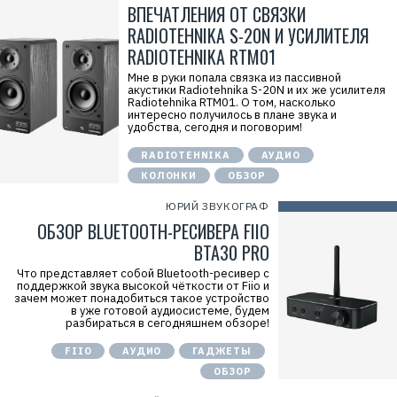
ВПЕЧАТЛЕНИЯ ОТ СВЯЗКИ
RADIOTEHNIKA S-20N И УСИЛИТЕЛЯ
RADIOTEHNIKA RTM01
Мне в руки попала связка из пассивной
акустики Radiotehnika S-20N и их же усилителя
Radiotehnika RTM01. О том, насколько
интересно получилось в плане звука и
удобства, сегодня и поговорим!
RADIOTEHNIKA
АУДИО
КОЛОНКИ
ОБЗОР
ЮРИЙ ЗВУКОГРАФ
ОБЗОР BLUETOOTH-РЕСИВЕРА FIIO
BTA30 PRO
Что представляет собой Bluetooth-ресивер с
поддержкой звука высокой чёткости от Fiio и
зачем может понадобиться такое устройство
в уже готовой аудиосистеме, будем
разбираться в сегодняшнем обзоре!
FIIO
АУДИО
ГАДЖЕТЫ
ОБЗОР