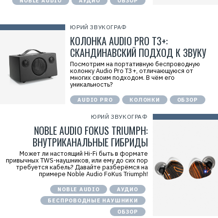
NOBLE AUDIO
АУДИО
ОБЗОР
ЮРИЙ ЗВУКОГРАФ
КОЛОНКА AUDIO PRO T3+:
СКАНДИНАВСКИЙ ПОДХОД К ЗВУКУ
Посмотрим на портативную беспроводную
колонку Audio Pro T3+, отличающуюся от
многих своим подходом. В чём его
уникальность?
AUDIO PRO
КОЛОНКИ
ОБЗОР
ЮРИЙ ЗВУКОГРАФ
NOBLE AUDIO FOKUS TRIUMPH:
ВНУТРИКАНАЛЬНЫЕ ГИБРИДЫ
Может ли настоящий Hi-Fi быть в формате
привычных TWS-наушников, или ему до сих пор
требуется кабель? Давайте разберёмся на
примере Noble Audio FoKus Triumph!
NOBLE AUDIO
АУДИО
БЕСПРОВОДНЫЕ НАУШНИКИ
ОБЗОР