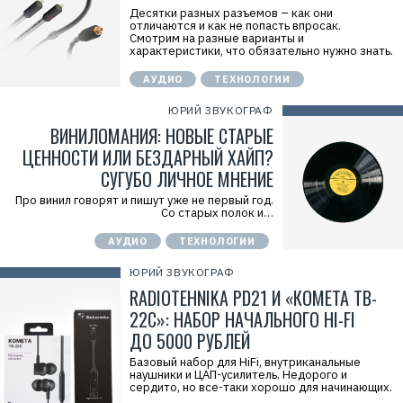
Десятки разных разъемов – как они
отличаются и как не попасть впросак.
Смотрим на разные варианты и
характеристики, что обязательно нужно знать.
АУДИО
ТЕХНОЛОГИИ
ЮРИЙ ЗВУКОГРАФ
ВИНИЛОМАНИЯ: НОВЫЕ СТАРЫЕ
ЦЕННОСТИ ИЛИ БЕЗДАРНЫЙ ХАЙП?
СУГУБО ЛИЧНОЕ МНЕНИЕ
Про винил говорят и пишут уже не первый год.
Со старых полок и…
АУДИО
ТЕХНОЛОГИИ
ЮРИЙ ЗВУКОГРАФ
RADIOTEHNIKA PD21 И «КОМЕТА TB-
22C»: НАБОР НАЧАЛЬНОГО HI-FI
ДО 5000 РУБЛЕЙ
Базовый набор для HiFi, внутриканальные
наушники и ЦАП-усилитель. Недорого и
сердито, но все-таки хорошо для начинающих.