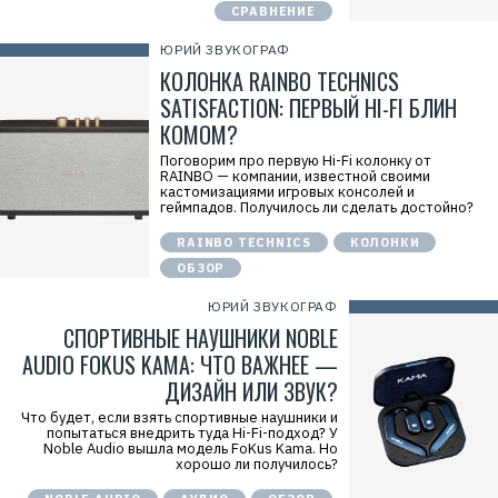
СРАВНЕНИЕ
ЮРИЙ ЗВУКОГРАФ
КОЛОНКА RAINBO TECHNICS
SATISFACTION: ПЕРВЫЙ HI-FI БЛИН
КОМОМ?
Поговорим про первую Hi-Fi колонку от
RAINBO — компании, известной своими
кастомизациями игровых консолей и
геймпадов. Получилось ли сделать достойно?
RAINBO TECHNICS
КОЛОНКИ
ОБЗОР
ЮРИЙ ЗВУКОГРАФ
СПОРТИВНЫЕ НАУШНИКИ NOBLE
AUDIO FOKUS KAMA: ЧТО ВАЖНЕЕ —
ДИЗАЙН ИЛИ ЗВУК?
Что будет, если взять спортивные наушники и
попытаться внедрить туда Hi-Fi-подход? У
Noble Audio вышла модель FoKus Kama. Но
хорошо ли получилось?