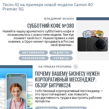
Tecno AI на примере новой модели Camon 40
Premier 5G
ВЛАДИМИР ФОКИН
СУББОТНИЙ КОФЕ №380
Р
е
Налейте чашку ароматного субботнего кофе и
к
познакомьтесь с новостями недели. Тим Кук
л
покинет свой пост, Huawei привез к нам
а
новинки, а Oppo начнет продавать в России
м
свой флагман…
а
.
АВТОМОБИЛИ
ГАДЖЕТЫ
E
r
РАЗВЛЕЧЕНИЯ
СЕРВИСЫ
C
i
O
d
P
НА ПРАВАХ РЕКЛАМЫ
=
Y
I
ПОЧЕМУ ВАШЕМУ БИЗНЕСУ НУЖЕН
2
D
V
КОРПОРАТИВНЫЙ МЕССЕНДЖЕР.
f
n
ОБЗОР БИТРИКС24
x
x
Собственный корпоративный мессенджер —
i
это простой вариант, как повысить
h
продуктивность труда и выстроить рабочие
5
процессы.
q
c
СЕРВИСЫ
ТЕХНОЛОГИИ