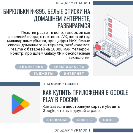
ЭЛЬДАР МУРТАЗИН
БИРЮЛЬКИ №895. БЕЛЫЕ СПИСКИ НА
ДОМАШНЕМ ИНТЕРНЕТЕ,
РАЗБИРАЕМСЯ
Пластик растет в цене, теперь он как
алюминий вчера; отчетность VK, шестой год
миллиардные убытки, про цифры MAX; белые
списки домашнего интернета, разбираемся;
realme с батареей на 10000 мАч, телефон-
монстр; про шлем Galaxy XR и бесполезные
технологии.
АНАЛИТИКА
БЕЗОПАСНОСТЬ
ГАДЖЕТЫ
ИНТЕРНЕТ
ВЛАДИМИР НИМИН
КАК КУПИТЬ ПРИЛОЖЕНИЯ В GOOGLE
PLAY В РОССИИ
Как завести иностранную карту и убедить
Google, что вы в другой стране.
СЕРВИСЫ
СОВЕТЫ
СОФТ
ЭЛЬДАР МУРТАЗИН