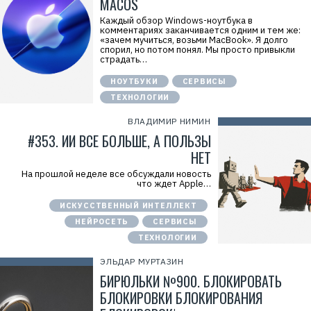
MACOS
Каждый обзор Windows-ноутбука в
комментариях заканчивается одним и тем же:
«зачем мучиться, возьми MacBook». Я долго
спорил, но потом понял. Мы просто привыкли
страдать…
НОУТБУКИ
СЕРВИСЫ
ТЕХНОЛОГИИ
ВЛАДИМИР НИМИН
#353. ИИ ВСЕ БОЛЬШЕ, А ПОЛЬЗЫ
НЕТ
На прошлой неделе все обсуждали новость
что ждет Apple…
ИСКУССТВЕННЫЙ ИНТЕЛЛЕКТ
НЕЙРОСЕТЬ
СЕРВИСЫ
ТЕХНОЛОГИИ
ЭЛЬДАР МУРТАЗИН
БИРЮЛЬКИ №900. БЛОКИРОВАТЬ
БЛОКИРОВКИ БЛОКИРОВАНИЯ