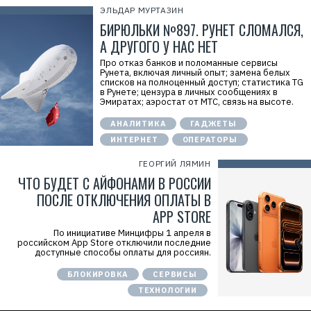
ЭЛЬДАР МУРТАЗИН
БИРЮЛЬКИ №897. РУНЕТ СЛОМАЛСЯ,
А ДРУГОГО У НАС НЕТ
Про отказ банков и поломанные сервисы
Рунета, включая личный опыт; замена белых
списков на полноценный доступ; статистика TG
в Рунете; цензура в личных сообщениях в
Эмиратах; аэростат от МТС, связь на высоте.
АНАЛИТИКА
ГАДЖЕТЫ
ИНТЕРНЕТ
ОПЕРАТОРЫ
ГЕОРГИЙ ЛЯМИН
ЧТО БУДЕТ С АЙФОНАМИ В РОССИИ
ПОСЛЕ ОТКЛЮЧЕНИЯ ОПЛАТЫ В
APP STORE
По инициативе Минцифры 1 апреля в
российском App Store отключили последние
доступные способы оплаты для россиян.
БЛОКИРОВКА
СЕРВИСЫ
ТЕХНОЛОГИИ