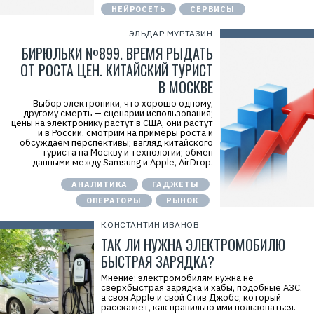
НЕЙРОСЕТЬ
СЕРВИСЫ
ЭЛЬДАР МУРТАЗИН
БИРЮЛЬКИ №899. ВРЕМЯ РЫДАТЬ
ОТ РОСТА ЦЕН. КИТАЙСКИЙ ТУРИСТ
В МОСКВЕ
Выбор электроники, что хорошо одному,
другому смерть — сценарии использования;
цены на электронику растут в США, они растут
и в России, смотрим на примеры роста и
обсуждаем перспективы; взгляд китайского
Р
туриста на Москву и технологии; обмен
е
данными между Samsung и Apple, AirDrop.
к
л
АНАЛИТИКА
ГАДЖЕТЫ
а
м
ОПЕРАТОРЫ
РЫНОК
а
.
КОНСТАНТИН ИВАНОВ
E
ТАК ЛИ НУЖНА ЭЛЕКТРОМОБИЛЮ
r
i
БЫСТРАЯ ЗАРЯДКА?
d
=
Мнение: электромобилям нужна не
2
сверхбыстрая зарядка и хабы, подобные АЗС,
V
а своя Apple и свой Стив Джобс, который
f
расскажет, как правильно ими пользоваться.
n