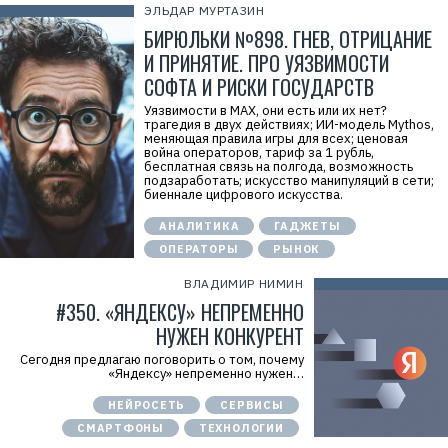
ЭЛЬДАР МУРТАЗИН
БИРЮЛЬКИ №898. ГНЕВ, ОТРИЦАНИЕ
И ПРИНЯТИЕ. ПРО УЯЗВИМОСТИ
СОФТА И РИСКИ ГОСУДАРСТВ
Уязвимости в MAX, они есть или их нет?
трагедия в двух действиях; ИИ-модель Mythos,
меняющая правила игры для всех; ценовая
война операторов, тариф за 1 рубль,
бесплатная связь на полгода, возможность
подзаработать; искусство манипуляций в сети;
биеннале цифрового искусства.
АНАЛИТИКА
ГАДЖЕТЫ
ОПЕРАТОРЫ
РЫНОК
ВЛАДИМИР НИМИН
#350. «ЯНДЕКСУ» НЕПРЕМЕННО
НУЖЕН КОНКУРЕНТ
Сегодня предлагаю поговорить о том, почему
«Яндексу» непременно нужен…
НЕЙРОСЕТЬ
СЕРВИСЫ
СМАРТФОНЫ
ТЕХНОЛОГИИ