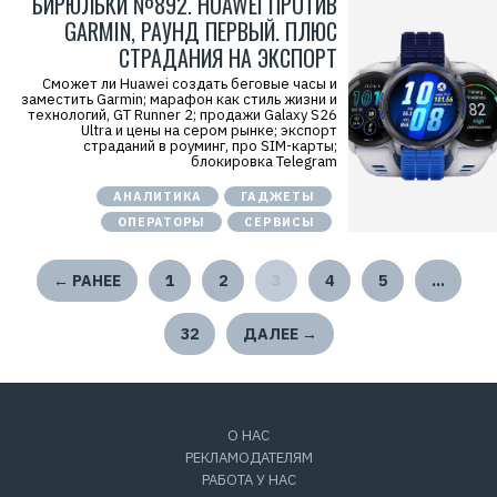
БИРЮЛЬКИ №892. HUAWEI ПРОТИВ
GARMIN, РАУНД ПЕРВЫЙ. ПЛЮС
СТРАДАНИЯ НА ЭКСПОРТ
Сможет ли Huawei создать беговые часы и
заместить Garmin; марафон как стиль жизни и
технологий, GT Runner 2; продажи Galaxy S26
Ultra и цены на сером рынке; экспорт
страданий в роуминг, про SIM-карты;
блокировка Telegram
АНАЛИТИКА
ГАДЖЕТЫ
ОПЕРАТОРЫ
СЕРВИСЫ
← РАНЕЕ
1
2
3
4
5
…
32
ДАЛЕЕ →
О НАС
РЕКЛАМОДАТЕЛЯМ
РАБОТА У НАС