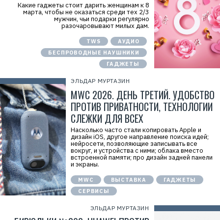
Какие гаджеты стоит дарить женщинам к 8
марта, чтобы не оказаться среди тех 2/3
мужчин, чьи подарки регулярно
разочаровывают милых дам.
TWS
АУДИО
БЕСПРОВОДНЫЕ НАУШНИКИ
ГАДЖЕТЫ
ЭЛЬДАР МУРТАЗИН
MWC 2026. ДЕНЬ ТРЕТИЙ. УДОБСТВО
ПРОТИВ ПРИВАТНОСТИ, ТЕХНОЛОГИИ
СЛЕЖКИ ДЛЯ ВСЕХ
Насколько часто стали копировать Apple и
дизайн iOS, другое направление поиска идей;
нейросети, позволяющие записывать все
вокруг, и устройства с ними; облака вместо
встроенной памяти; про дизайн задней панели
и экраны.
MWC
ВЫСТАВКА
ГАДЖЕТЫ
СЕРВИСЫ
ЭЛЬДАР МУРТАЗИН