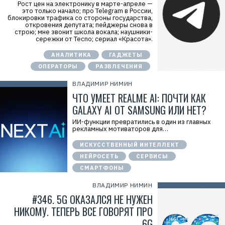
Рост цен на электронику в марте-апреле —
это только начало; про Telegram в России,
блокировки трафика со стороны государства,
откровения депутата; пейджеры снова в
строю; мне звонит школа вокала; наушники-
сережки от Tecno; сериал «Красота».
АНАЛИТИКА
ГАДЖЕТЫ
ОПЕРАТОРЫ
РАЗВЛЕЧЕНИЯ
ВЛАДИМИР НИМИН
ЧТО УМЕЕТ REALME AI: ПОЧТИ КАК
GALAXY AI ОТ SAMSUNG ИЛИ НЕТ?
ИИ-функции превратились в один из главных
рекламных мотиваторов для…
ИСКУССТВЕННЫЙ ИНТЕЛЛЕКТ
НЕЙРОСЕТЬ
СЕРВИСЫ
СМАРТФОНЫ
ВЛАДИМИР НИМИН
#346. 5G ОКАЗАЛСЯ НЕ НУЖЕН
НИКОМУ. ТЕПЕРЬ ВСЕ ГОВОРЯТ ПРО
6G