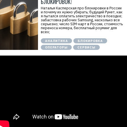
БЛОКИРОВОК!
Наталья Касперская про блокировки в России
и почему их нужно убирать; будущий Рунет, как
я пытался оплатить электричество в поездке;
забастовка рабочих Samsung, насколько все
серьезно; число SIM-карт в России, стоимость
переноса номера, бесплатный роуминг для
всех;
АНАЛИТИКА
БЛОКИРОВКА
ОПЕРАТОРЫ
СЕРВИСЫ