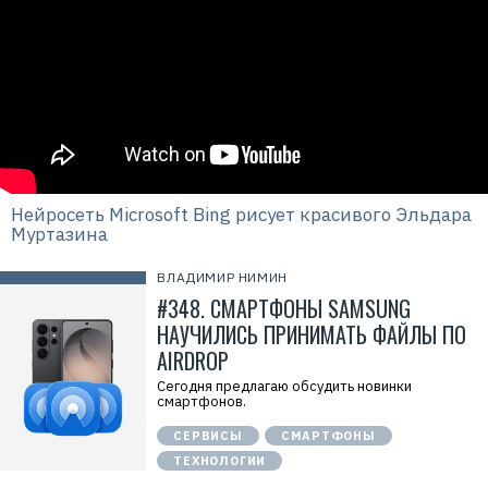
ч
И
Н
Н
:
3
4
3
8
0
3
8
4
5
Нейросеть Microsoft Bing рисует красивого Эльдара
6
Муртазина
5
3
ВЛАДИМИР НИМИН
#348. СМАРТФОНЫ SAMSUNG
НАУЧИЛИСЬ ПРИНИМАТЬ ФАЙЛЫ ПО
AIRDROP
Сегодня предлагаю обсудить новинки
смартфонов.
СЕРВИСЫ
СМАРТФОНЫ
ТЕХНОЛОГИИ