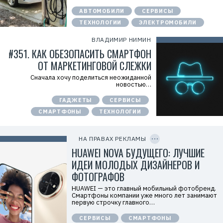
x
y
АВТОМОБИЛИ
СЕРВИСЫ
T
ТЕХНОЛОГИИ
ЭЛЕКТРОМОБИЛИ
W
c
f
ВЛАДИМИР НИМИН
M
#351. КАК ОБЕЗОПАСИТЬ СМАРТФОН
Р
е
ОТ МАРКЕТИНГОВОЙ СЛЕЖКИ
к
л
Сначала хочу поделиться неожиданной
а
новостью…
м
о
ГАДЖЕТЫ
СЕРВИСЫ
д
а
СМАРТФОНЫ
ТЕХНОЛОГИИ
т
е
C
л
O
ь
P
НА ПРАВАХ РЕКЛАМЫ
:
Y
I
HUAWEI NOVA БУДУЩЕГО: ЛУЧШИЕ
О
D
О
ИДЕИ МОЛОДЫХ ДИЗАЙНЕРОВ И
О
«
ФОТОГРАФОВ
Т
е
HUAWEI — это главный мобильный фотобренд.
х
Смартфоны компании уже много лет занимают
к
первую строчку главного…
о
м
СЕРВИСЫ
СМАРТФОНЫ
п