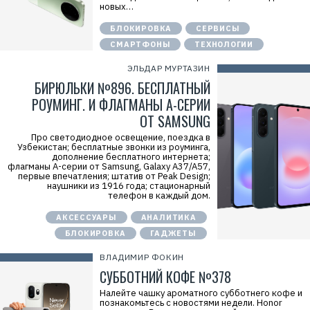
новых…
Р
е
к
БЛОКИРОВКА
СЕРВИСЫ
л
СМАРТФОНЫ
ТЕХНОЛОГИИ
а
м
а
ЭЛЬДАР МУРТАЗИН
.
БИРЮЛЬКИ №896. БЕСПЛАТНЫЙ
E
r
РОУМИНГ. И ФЛАГМАНЫ А-СЕРИИ
i
d
ОТ SAMSUNG
=
2
Про светодиодное освещение, поездка в
V
Узбекистан; бесплатные звонки из роуминга,
f
дополнение бесплатного интернета;
n
флагманы A-серии от Samsung, Galaxy A37/A57,
x
первые впечатления; штатив от Peak Design;
x
наушники из 1916 года; стационарный
D
телефон в каждый дом.
7
f
АКСЕССУАРЫ
АНАЛИТИКА
6
z
БЛОКИРОВКА
ГАДЖЕТЫ
Р
е
ВЛАДИМИР ФОКИН
к
л
СУББОТНИЙ КОФЕ №378
а
м
Налейте чашку ароматного субботнего кофе и
о
познакомьтесь с новостями недели. Honor
д