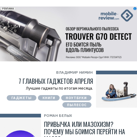
erid: 2VfnxxmNzs5
РЕКЛАМА
ВЛАДИМИР НИМИН
7 ГЛАВНЫХ ГАДЖЕТОВ АПРЕЛЯ
Лучшие гаджеты по итогам месяца.
ГАДЖЕТЫ
КНИГИ
НОУТБУКИ
ПЫЛЕСОС
РОМАН БЕЛЫХ
ПРИВЫЧКА ИЛИ МАЗОХИЗМ?
ПОЧЕМУ МЫ БОИМСЯ ПЕРЕЙТИ НА