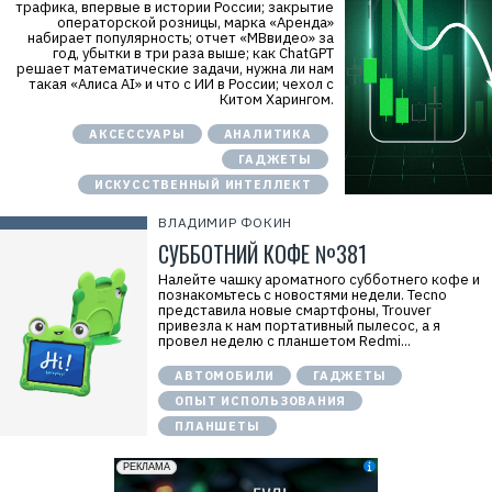
трафика, впервые в истории России; закрытие
операторской розницы, марка «Аренда»
набирает популярность; отчет «МВвидео» за
год, убытки в три раза выше; как ChatGPT
решает математические задачи, нужна ли нам
такая «Алиса AI» и что с ИИ в России; чехол с
Китом Харингом.
АКСЕССУАРЫ
АНАЛИТИКА
ГАДЖЕТЫ
ИСКУССТВЕННЫЙ ИНТЕЛЛЕКТ
ВЛАДИМИР ФОКИН
СУББОТНИЙ КОФЕ №381
Налейте чашку ароматного субботнего кофе и
познакомьтесь с новостями недели. Tecno
представила новые смартфоны, Trouver
привезла к нам портативный пылесос, а я
провел неделю с планшетом Redmi...
АВТОМОБИЛИ
ГАДЖЕТЫ
ОПЫТ ИСПОЛЬЗОВАНИЯ
ПЛАНШЕТЫ