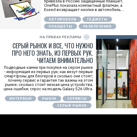
привезла в Россию защищенный планшет,
а
OnePlus показала компактный флагман, а
т
Exeed возвращает кнопки в автомобиль…
е
л
АВТОМОБИЛИ
ГАДЖЕТЫ
ь
:
ПЛАНШЕТЫ
РАЗВЛЕЧЕНИЯ
C
И
O
П
P
НА ПРАВАХ РЕКЛАМЫ
А
Y
б
I
СЕРЫЙ РЫНОК И ВСЕ, ЧТО НУЖНО
л
D
и
ПРО НЕГО ЗНАТЬ, ИЗ ПЕРВЫХ РУК.
з
ЧИТАЕМ ВНИМАТЕЛЬНО
ё
н
к
Подводные камни при покупке на сером рынке
о
- информация из первых рук; как везут первые
в
смартфоны для блогеров и сколько они стоят;
А
почему сервис и гарантия так важны на этом
л
рынке; сколько стоит низкая цена устройства,
е
цена ошибки; спрос на модель Galaxy S26 Ultra.
к
с
ИНТЕРВЬЮ
РЫНОК
СЕРВИСЫ
е
й
СЕРЫЙ РЫНОК
О
л
е
г
о
в
и