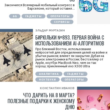
Закончился Всемирный мобильный конгресс в
Барселоне, который оставил…
6G
ГАДЖЕТЫ
ОПЕРАТОРЫ
СЕРВИСЫ
ЭЛЬДАР МУРТАЗИН
БИРЮЛЬКИ №893. ПЕРВАЯ ВОЙНА С
ИСПОЛЬЗОВАНИЕМ AI-АЛГОРИТМОВ
Про Ближний Восток, использование
нейросетей для определения целей на войне и
убытки рынков; влияет ли закрытие Дубая на
рынок электроники в России; бестселлер от
Apple, ноутбук MacBook Neo, чем он так
хорош; приклеенный vivo X300 Ultra
АНАЛИТИКА
ГАДЖЕТЫ
НОУТБУКИ
ОПЕРАТОРЫ
КОНСТАНТИН ИВАНОВ
ЧТО ДАРИТЬ НА 8 МАРТА?
ПОЛЕЗНЫЕ ПОДАРКИ К ЖЕНСКОМУ
ДНЮ