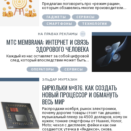
r
Предлагаю поговорить про «режим рации»,
k
которым обзавелись многие производители…
Р
е
ГАДЖЕТЫ
СЕРВИСЫ
к
л
СМАРТФОНЫ
ТЕХНОЛОГИИ
C
а
O
м
P
НА ПРАВАХ РЕКЛАМЫ
о
Y
I
МТС MEMBRANA: ИНТЕРНЕТ И СВЯЗЬ
д
D
а
ЗДОРОВОГО ЧЕЛОВЕКА
т
е
Каждый из нас оставляет за собой цифровой
л
след, который впоследствии может быть…
ь
:
П
ОПЕРАТОРЫ
СЕРВИСЫ
А
О
ЭЛЬДАР МУРТАЗИН
«
М
БИРЮЛЬКИ №876. КАК СОЗДАТЬ
Т
НОВЫЙ ПРОЦЕССОР И ОБМАНУТЬ
С
»
ВЕСЬ МИР
И
Н
Распродажи ноября, рынок электроники,
Н
почему дорогие товары стоят так дешево;
:
музыкальный плеер за 4500 долларов, кому он
7
нужен; тонкие смартфоны от Huawei, Honor,
7
Moto; чехол с дисплеем; фейки и как они
4
создаются; утечка в «Яндексе», снова.
0