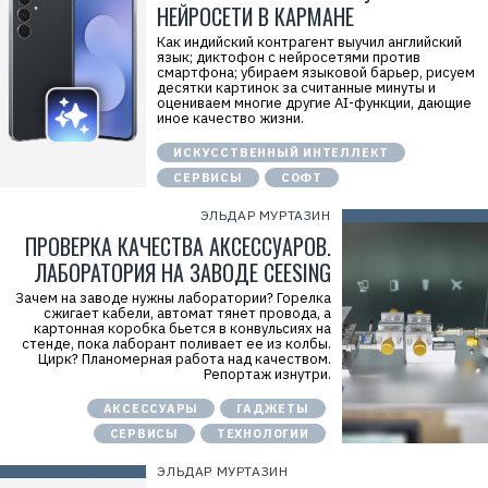
НЕЙРОСЕТИ В КАРМАНЕ
ь
:
О
Как индийский контрагент выучил английский
О
язык; диктофон с нейросетями против
О
смартфона; убираем языковой барьер, рисуем
«
десятки картинок за считанные минуты и
Н
оцениваем многие другие AI-функции, дающие
о
иное качество жизни.
с
и
ИСКУССТВЕННЫЙ ИНТЕЛЛЕКТ
м
о
СЕРВИСЫ
СОФТ
»
И
ЭЛЬДАР МУРТАЗИН
Н
ПРОВЕРКА КАЧЕСТВА АКСЕССУАРОВ.
Н
:
ЛАБОРАТОРИЯ НА ЗАВОДЕ CEESING
7
7
Зачем на заводе нужны лаборатории? Горелка
0
сжигает кабели, автомат тянет провода, а
1
картонная коробка бьется в конвульсиях на
3
стенде, пока лаборант поливает ее из колбы.
4
Цирк? Планомерная работа над качеством.
9
Репортаж изнутри.
0
5
7
АКСЕССУАРЫ
ГАДЖЕТЫ
СЕРВИСЫ
ТЕХНОЛОГИИ
ЭЛЬДАР МУРТАЗИН