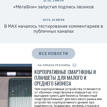
13:25, 1 ИЮЛЯ
8
f
0
«МегаФон» запустил подпись звонков
n
4
x
y
6
w
18:35, 26 ИЮНЯ
Y
В MAX началось тестирование комментариев в
8
H
публичных каналах
Р
е
к
л
а
м
ВСЕ НОВОСТИ
о
д
C
а
O
т
P
НА ПРАВАХ РЕКЛАМЫ
е
Y
I
КОРПОРАТИВНЫЕ СМАРТФОНЫ И
л
D
ь
ПЛАНШЕТЫ ДЛЯ МАЛОГО И
:
О
СРЕДНЕГО БИЗНЕСА
О
О
Чем корпоративные устройства отличаются
«
от обычных смартфонов и планшетов; что
И
выгоднее купить для бизнеса: безвестный
н
смартфон/планшет для массового рынка или
в
устройство корпоративного уровня; про
е
надежность, поддержку, уровень отказов и
н