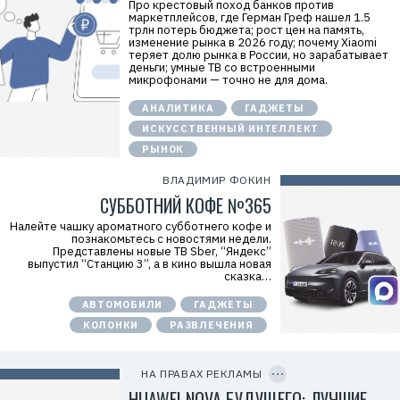
Про крестовый поход банков против
.
маркетплейсов, где Герман Греф нашел 1.5
E
трлн потерь бюджета; рост цен на память,
r
изменение рынка в 2026 году; почему Xiaomi
i
теряет долю рынка в России, но зарабатывает
d
деньги; умные ТВ со встроенными
=
микрофонами — точно не для дома.
2
V
f
АНАЛИТИКА
ГАДЖЕТЫ
n
ИСКУССТВЕННЫЙ ИНТЕЛЛЕКТ
x
y
РЫНОК
T
W
ВЛАДИМИР ФОКИН
c
f
СУББОТНИЙ КОФЕ №365
M
Р
Налейте чашку ароматного субботнего кофе и
е
познакомьтесь с новостями недели.
к
Представлены новые ТВ Sber, “Яндекс”
л
выпустил “Станцию 3”, а в кино вышла новая
а
сказка…
м
о
АВТОМОБИЛИ
ГАДЖЕТЫ
д
а
КОЛОНКИ
РАЗВЛЕЧЕНИЯ
т
е
C
л
O
ь
P
НА ПРАВАХ РЕКЛАМЫ
:
Y
I
HUAWEI NOVA БУДУЩЕГО: ЛУЧШИЕ
О