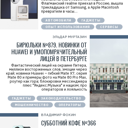
Флагманский realme приехал в Россию, вышла
трикладушка от Samsung, а Apple Macintosh
превратили в часы…
АВТОМОБИЛИ
ГАДЖЕТЫ
ОПЫТ ИСПОЛЬЗОВАНИЯ
СЕРВИСЫ
ЭЛЬДАР МУРТАЗИН
БИРЮЛЬКИ №879. НОВИНКИ ОТ
HUAWEI И УМОПОМРАЧИТЕЛЬНЫЙ
ЛИЦЕЙ В ПЕТЕРБУРГЕ
Фантастический лицей на окраине Питера,
миллион восторженных слов, эмоции через
край; новинки Huawei – гибкий Mate X7, серия
Mate 80 и примеры фото на Mate 80 Pro Max,
роутер как гора; блокировки мессенджера
плюс "Яндекс.Музыка" и нацизм; про
операторов и лояльность
ГАДЖЕТЫ
ЗАКОНОДАТЕЛЬСТВО
МОШЕННИЧЕСТВО
ОПЕРАТОРЫ
ВЛАДИМИР ФОКИН
СУББОТНИЙ КОФЕ №366