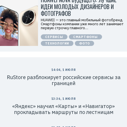
D
О
ИДЕИ МОЛОДЫХ ДИЗАЙНЕРОВ И
О
«
ФОТОГРАФОВ
Т
е
HUAWEI — это главный мобильный фотобренд.
х
Смартфоны компании уже много лет занимают
к
первую строчку главного…
о
м
СЕРВИСЫ
СМАРТФОНЫ
п
а
ТЕХНОЛОГИИ
ФОТО
н
и
я
Х
у
а
в
14:04, 1 ИЮЛЯ
Р
э
е
RuStore разблокирует российские сервисы за
й
к
»
границей
л
И
а
Н
м
Н
а
:
13:36, 1 ИЮЛЯ
.
7
E
7
«Яндекс» научил «Карты» и «Навигатор»
r
1
прокладывать маршруты по лестницам
i
4
d
1
=
8
2
6
V