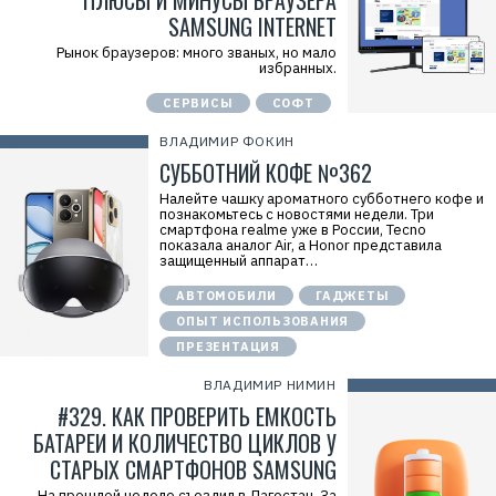
ПЛЮСЫ И МИНУСЫ БРАУЗЕРА
SAMSUNG INTERNET
Рынок браузеров: много званых, но мало
избранных.
СЕРВИСЫ
СОФТ
ВЛАДИМИР ФОКИН
СУББОТНИЙ КОФЕ №362
Налейте чашку ароматного субботнего кофе и
познакомьтесь с новостями недели. Три
смартфона realme уже в России, Tecno
показала аналог Air, а Honor представила
защищенный аппарат…
АВТОМОБИЛИ
ГАДЖЕТЫ
ОПЫТ ИСПОЛЬЗОВАНИЯ
ПРЕЗЕНТАЦИЯ
ВЛАДИМИР НИМИН
#329. КАК ПРОВЕРИТЬ ЕМКОСТЬ
БАТАРЕИ И КОЛИЧЕСТВО ЦИКЛОВ У
СТАРЫХ СМАРТФОНОВ SAMSUNG
На прошлой неделе съездил в Дагестан. За