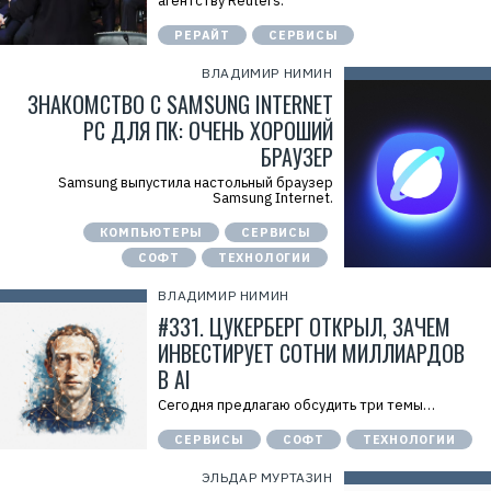
агентству Reuters.
РЕРАЙТ
СЕРВИСЫ
ВЛАДИМИР НИМИН
ЗНАКОМСТВО С SAMSUNG INTERNET
PC ДЛЯ ПК: ОЧЕНЬ ХОРОШИЙ
БРАУЗЕР
Samsung выпустила настольный браузер
Samsung Internet.
КОМПЬЮТЕРЫ
СЕРВИСЫ
СОФТ
ТЕХНОЛОГИИ
ВЛАДИМИР НИМИН
#331. ЦУКЕРБЕРГ ОТКРЫЛ, ЗАЧЕМ
ИНВЕСТИРУЕТ СОТНИ МИЛЛИАРДОВ
В AI
Сегодня предлагаю обсудить три темы…
СЕРВИСЫ
СОФТ
ТЕХНОЛОГИИ
ЭЛЬДАР МУРТАЗИН