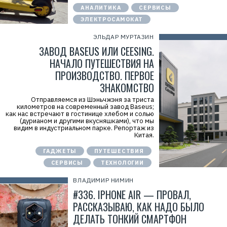
АНАЛИТИКА
СЕРВИСЫ
ЭЛЕКТРОСАМОКАТ
ЭЛЬДАР МУРТАЗИН
ЗАВОД BASEUS ИЛИ CEESING.
НАЧАЛО ПУТЕШЕСТВИЯ НА
ПРОИЗВОДСТВО. ПЕРВОЕ
ЗНАКОМСТВО
Отправляемся из Шэньчжэня за триста
километров на современный завод Baseus;
как нас встречают в гостинице хлебом и солью
(дурианом и другими вкусняшками), что мы
видим в индустриальном парке. Репортаж из
Китая.
ГАДЖЕТЫ
ПУТЕШЕСТВИЯ
СЕРВИСЫ
ТЕХНОЛОГИИ
ВЛАДИМИР НИМИН
#336. IPHONE AIR — ПРОВАЛ,
РАССКАЗЫВАЮ, КАК НАДО БЫЛО
ДЕЛАТЬ ТОНКИЙ СМАРТФОН