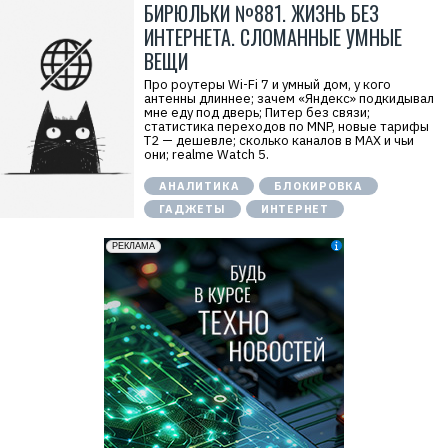
БИРЮЛЬКИ №881. ЖИЗНЬ БЕЗ
ИНТЕРНЕТА. СЛОМАННЫЕ УМНЫЕ
ВЕЩИ
Про роутеры Wi-Fi 7 и умный дом, у кого
антенны длиннее; зачем «Яндекс» подкидывал
мне еду под дверь; Питер без связи;
статистика переходов по MNP, новые тарифы
Т2 — дешевле; сколько каналов в MAX и чьи
они; realme Watch 5.
АНАЛИТИКА
БЛОКИРОВКА
ГАДЖЕТЫ
ИНТЕРНЕТ