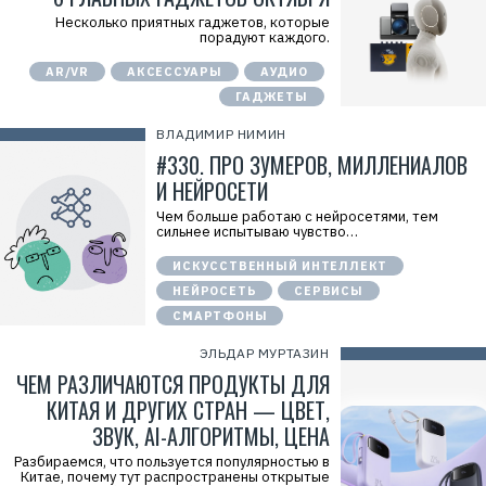
Несколько приятных гаджетов, которые
порадуют каждого.
AR/VR
АКСЕССУАРЫ
АУДИО
ГАДЖЕТЫ
ВЛАДИМИР НИМИН
#330. ПРО ЗУМЕРОВ, МИЛЛЕНИАЛОВ
И НЕЙРОСЕТИ
Чем больше работаю с нейросетями, тем
сильнее испытываю чувство…
ИСКУССТВЕННЫЙ ИНТЕЛЛЕКТ
НЕЙРОСЕТЬ
СЕРВИСЫ
СМАРТФОНЫ
ЭЛЬДАР МУРТАЗИН
ЧЕМ РАЗЛИЧАЮТСЯ ПРОДУКТЫ ДЛЯ
КИТАЯ И ДРУГИХ СТРАН — ЦВЕТ,
ЗВУК, AI-АЛГОРИТМЫ, ЦЕНА
Разбираемся, что пользуется популярностью в
Китае, почему тут распространены открытые