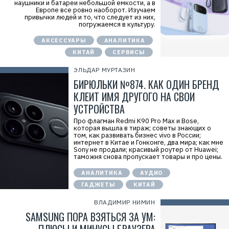
наушники и батареи небольшой емкости, а в
Европе все ровно наоборот. Изучаем
привычки людей и то, что следует из них,
погружаемся в культуру.
АКСЕССУАРЫ
АНАЛИТИКА
КИТАЙ
СЕРВИСЫ
ЭЛЬДАР МУРТАЗИН
БИРЮЛЬКИ №874. КАК ОДИН БРЕНД
КЛЕИТ ИМЯ ДРУГОГО НА СВОИ
УСТРОЙСТВА
Про флагман Redmi K90 Pro Max и Bose,
которая вышла в тираж; советы знающих о
том, как развивать бизнес vivo в России;
интернет в Китае и Гонконге, два мира; как мне
Sony не продали; красивый роутер от Huawei;
таможня снова пропускает товары и про цены.
АНАЛИТИКА
АУДИО
ГАДЖЕТЫ
КИТАЙ
ВЛАДИМИР НИМИН
SAMSUNG ПОРА ВЗЯТЬСЯ ЗА УМ: