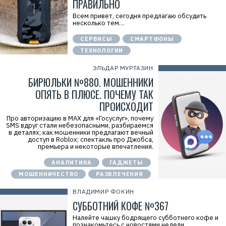
ПРАВИЛЬНО
Всем привет, сегодня предлагаю обсудить
несколько тем…
СЕРВИСЫ
СМАРТФОНЫ
ТЕХНОЛОГИИ
ЭЛЬДАР МУРТАЗИН
БИРЮЛЬКИ №880. МОШЕННИКИ
ОПЯТЬ В ПЛЮСЕ. ПОЧЕМУ ТАК
ПРОИСХОДИТ
Про авторизацию в MAX для «Госуслуг», почему
SMS вдруг стали небезопасными, разбираемся
в деталях; как мошенники предлагают вечный
доступ в Roblox; спектакль про Джобса,
премьера и некоторые впечатления.
АНАЛИТИКА
ГАДЖЕТЫ
МОШЕННИЧЕСТВО
РАЗВЛЕЧЕНИЯ
ВЛАДИМИР ФОКИН
СУББОТНИЙ КОФЕ №367
Налейте чашку бодрящего субботнего кофе и
познакомьтесь с новостями недели.