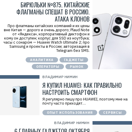
БИРЮЛЬКИ №875. КИТАЙСКИЕ
ФЛАГМАНЫ СПЕШАТ В РОССИЮ.
АТАКА КЛОНОВ
Про флагманы китайских компаний и их цены
вне Китая — дорого и очень дорого; Plaud Note
от «Яндекса», корпоративный диктофон и
кому он доступен; корпус для SSD из ноутбука;
часы с сонаром — Huawei Watch Ultimate 2; про
Samsung и проекты в России; авторизация в
Telegram без SMS.
АНАЛИТИКА
ГАДЖЕТЫ
ОПЕРАТОРЫ
РЫНОК
ВЛАДИМИР НИМИН
Я КУПИЛ HUAWEI: КАК ПРАВИЛЬНО
НАСТРОИТЬ СМАРТФОН
Я регулярно пишу про HUAWEI, поэтому мне на
почту часто приходят…
ОПЫТ ИСПОЛЬЗОВАНИЯ
СЕРВИСЫ
ВЛАДИМИР НИМИН
6 ГЛАВНЫХ ГАДЖЕТОВ ОКТЯБРЯ