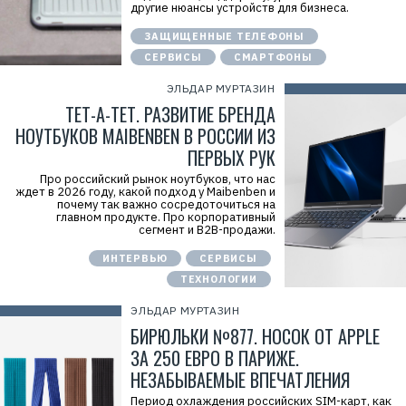
другие нюансы устройств для бизнеса.
т
и
ЗАЩИЩЕННЫЕ ТЕЛЕФОНЫ
в
Д
СЕРВИСЫ
СМАРТФОНЫ
Л
М
ЭЛЬДАР МУРТАЗИН
»
И
ТЕТ-А-ТЕТ. РАЗВИТИЕ БРЕНДА
Н
Н
НОУТБУКОВ MAIBENBEN В РОССИИ ИЗ
:
ПЕРВЫХ РУК
9
7
0
Про российский рынок ноутбуков, что нас
1
ждет в 2026 году, какой подход у Maibenben и
1
почему так важно сосредоточиться на
2
главном продукте. Про корпоративный
6
сегмент и B2B-продажи.
1
1
ИНТЕРВЬЮ
СЕРВИСЫ
0
ТЕХНОЛОГИИ
ЭЛЬДАР МУРТАЗИН
БИРЮЛЬКИ №877. НОСОК ОТ APPLE
ЗА 250 ЕВРО В ПАРИЖЕ.
НЕЗАБЫВАЕМЫЕ ВПЕЧАТЛЕНИЯ
Период охлаждения российских SIM-карт, как