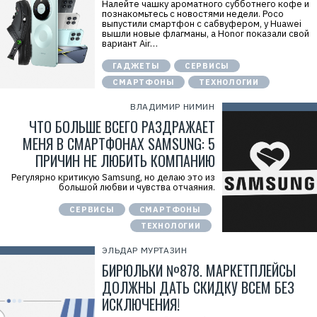
Налейте чашку ароматного субботнего кофе и
познакомьтесь с новостями недели. Poco
выпустили смартфон с сабвуфером, у Huawei
вышли новые флагманы, а Honor показали свой
вариант Air…
ГАДЖЕТЫ
СЕРВИСЫ
СМАРТФОНЫ
ТЕХНОЛОГИИ
ВЛАДИМИР НИМИН
ЧТО БОЛЬШЕ ВСЕГО РАЗДРАЖАЕТ
МЕНЯ В СМАРТФОНАХ SAMSUNG: 5
ПРИЧИН НЕ ЛЮБИТЬ КОМПАНИЮ
Регулярно критикую Samsung, но делаю это из
большой любви и чувства отчаяния.
СЕРВИСЫ
СМАРТФОНЫ
ТЕХНОЛОГИИ
ЭЛЬДАР МУРТАЗИН
Р
е
БИРЮЛЬКИ №878. МАРКЕТПЛЕЙСЫ
к
л
ДОЛЖНЫ ДАТЬ СКИДКУ ВСЕМ БЕЗ
а
ИСКЛЮЧЕНИЯ!
м
а