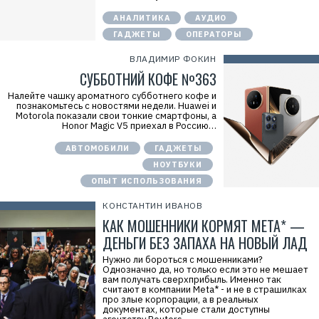
0
0
АНАЛИТИКА
АУДИО
0
ГАДЖЕТЫ
ОПЕРАТОРЫ
0
7
6
ВЛАДИМИР ФОКИН
СУББОТНИЙ КОФЕ №363
Налейте чашку ароматного субботнего кофе и
познакомьтесь с новостями недели. Huawei и
Motorola показали свои тонкие смартфоны, а
Honor Magic V5 приехал в Россию…
АВТОМОБИЛИ
ГАДЖЕТЫ
НОУТБУКИ
ОПЫТ ИСПОЛЬЗОВАНИЯ
КОНСТАНТИН ИВАНОВ
КАК МОШЕННИКИ КОРМЯТ META* —
ДЕНЬГИ БЕЗ ЗАПАХА НА НОВЫЙ ЛАД
Нужно ли бороться с мошенниками?
Однозначно да, но только если это не мешает
вам получать сверхприбыль. Именно так
считают в компании Meta* - и не в страшилках
про злые корпорации, а в реальных
документах, которые стали доступны