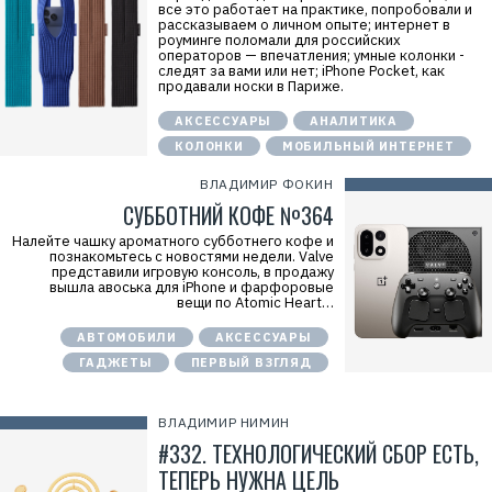
все это работает на практике, попробовали и
рассказываем о личном опыте; интернет в
роуминге поломали для российских
операторов — впечатления; умные колонки -
следят за вами или нет; iPhone Pocket, как
продавали носки в Париже.
АКСЕССУАРЫ
АНАЛИТИКА
КОЛОНКИ
МОБИЛЬНЫЙ ИНТЕРНЕТ
Р
е
ВЛАДИМИР ФОКИН
к
СУББОТНИЙ КОФЕ №364
л
а
Налейте чашку ароматного субботнего кофе и
м
познакомьтесь с новостями недели. Valve
а
представили игровую консоль, в продажу
.
вышла авоська для iPhone и фарфоровые
E
вещи по Atomic Heart…
r
i
d
АВТОМОБИЛИ
АКСЕССУАРЫ
=
ГАДЖЕТЫ
ПЕРВЫЙ ВЗГЛЯД
2
V
f
n
ВЛАДИМИР НИМИН
x
y
#332. ТЕХНОЛОГИЧЕСКИЙ СБОР ЕСТЬ,
Y
ТЕПЕРЬ НУЖНА ЦЕЛЬ
B
8