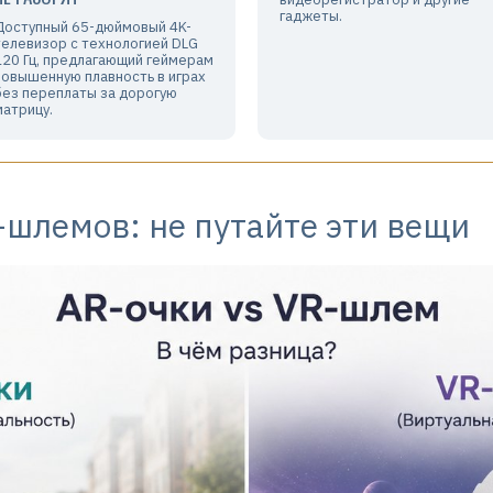
гаджеты.
Доступный 65-дюймовый 4K-
телевизор с технологией DLG
120 Гц, предлагающий геймерам
повышенную плавность в играх
без переплаты за дорогую
матрицу.
-шлемов: не путайте эти вещи