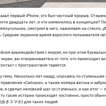
казал первый iPhone, это был честный прорыв. Отзыв
чти двадцать лет, и что изменилось в концепции? По 
ямоугольник, смотрим в него, нажимаем на стекло, у
нь. Среднее экранное время взрослого пользователя се
сом взаимодействия с миром, но при этом буквально
экран, вы отворачиваетесь от того, что происходит вок
онтакт с пространством теряется.
у тему. Несколько лет назад, спускаясь по ступенькам 
тправления «Сапсана», а также номера вагона и забро
е, я сделал неловкий шаг со ступеньки, и как итог —
то такие истории происходят постоянно, просто обыч
о» (歩きスマホ) для таких людей.