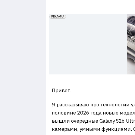
7
erid: 2VfnxxmNzs5
РЕКЛАМА
Привет.
Я рассказываю про технологии уж
половине 2026 года новые модел
вышли очередные Galaxy S26 Ultra
камерами, умными функциями. Од