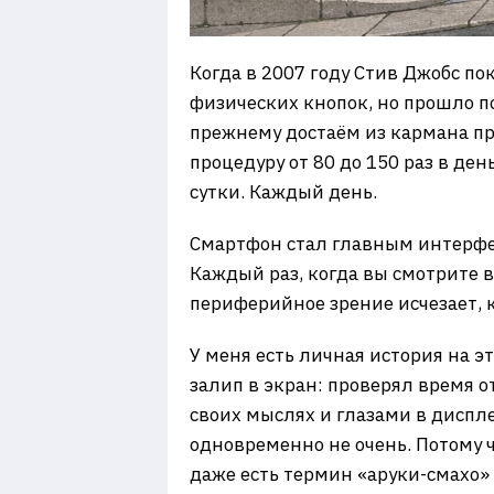
Когда в 2007 году Стив Джобс по
физических кнопок, но прошло по
прежнему достаём из кармана пр
процедуру от 80 до 150 раз в де
сутки. Каждый день.
Смартфон стал главным интерфей
Каждый раз, когда вы смотрите в 
периферийное зрение исчезает, к
У меня есть личная история на эт
залип в экран: проверял время о
своих мыслях и глазами в диспле
одновременно не очень. Потому ч
даже есть термин «аруки-смах