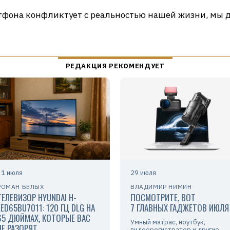
фона конфликтует с реальностью нашей жизни, мы да
31 июля
29 июля
РОМАН БЕЛЫХ
ВЛАДИМИР НИМИН
ТЕЛЕВИЗОР HYUNDAI H-
ПОСМОТРИТЕ, ВОТ
LED65BU7011: 120 ГЦ DLG НА
7 ГЛАВНЫХ ГАДЖЕТОВ ИЮЛЯ
65 ДЮЙМАХ, КОТОРЫЕ ВАС
Умный матрас, ноутбук,
НЕ РАЗОРЯТ
видеорегистратор и другие