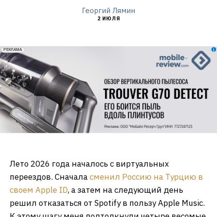
Георгий Лямин
2 ИЮЛЯ
erid: 2VfnxxmNzs5
РЕКЛАМА
Лето 2026 года началось с виртуальных
переездов. Сначала
сменил Россию на Турцию в
своем Apple ID
, а затем на следующий день
решил отказаться от Spotify в пользу Apple Music.
К этому шагу меня подтолкнули четыре весомые