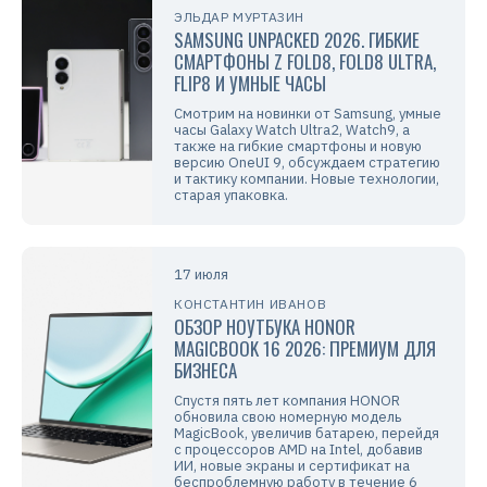
ЭЛЬДАР МУРТАЗИН
SAMSUNG UNPACKED 2026. ГИБКИЕ
СМАРТФОНЫ Z FOLD8, FOLD8 ULTRA,
FLIP8 И УМНЫЕ ЧАСЫ
Смотрим на новинки от Samsung, умные
часы Galaxy Watch Ultra2, Watch9, а
также на гибкие смартфоны и новую
версию OneUI 9, обсуждаем стратегию
и тактику компании. Новые технологии,
старая упаковка.
17 июля
КОНСТАНТИН ИВАНОВ
ОБЗОР НОУТБУКА HONOR
MAGICBOOK 16 2026: ПРЕМИУМ ДЛЯ
БИЗНЕСА
Спустя пять лет компания HONOR
обновила свою номерную модель
MagicBook, увеличив батарею, перейдя
с процессоров AMD на Intel, добавив
ИИ, новые экраны и сертификат на
беспроблемную работу в течение 6