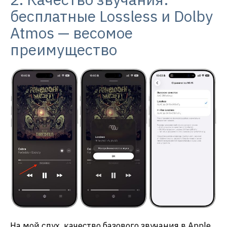
бесплатные Lossless и Dolby
Atmos — весомое
преимущество
На мой слух, качество базового звучания в Apple