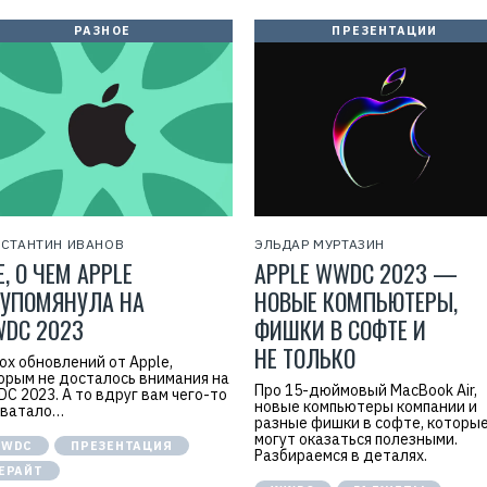
РАЗНОЕ
ПРЕЗЕНТАЦИИ
СТАНТИН ИВАНОВ
ЭЛЬДАР МУРТАЗИН
Е, О ЧЕМ APPLE
APPLE WWDC 2023 —
 УПОМЯНУЛА НА
НОВЫЕ КОМПЬЮТЕРЫ,
DC 2023
ФИШКИ В СОФТЕ И
НЕ ТОЛЬКО
ох обновлений от Apple,
орым не досталось внимания на
Про 15-дюймовый MacBook Air,
C 2023. А то вдруг вам чего-то
новые компьютеры компании и
хватало…
разные фишки в софте, которы
могут оказаться полезными.
WDC
ПРЕЗЕНТАЦИЯ
Разбираемся в деталях.
ЕРАЙТ