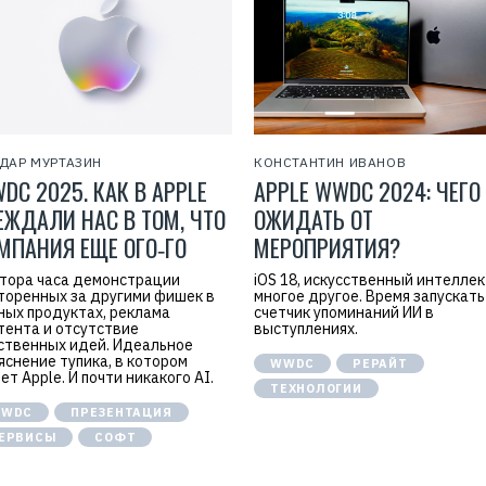
ДАР МУРТАЗИН
КОНСТАНТИН ИВАНОВ
DC 2025. КАК В APPLE
APPLE WWDC 2024: ЧЕГО
ЕЖДАЛИ НАС В ТОМ, ЧТО
ОЖИДАТЬ ОТ
МПАНИЯ ЕЩЕ ОГО‑ГО
МЕРОПРИЯТИЯ?
тора часа демонстрации
iOS 18, искусственный интеллек
торенных за другими фишек в
многое другое. Время запускать
ных продуктах, реклама
счетчик упоминаний ИИ в
тента и отсутствие
выступлениях.
ственных идей. Идеальное
яснение тупика, в котором
WWDC
РЕРАЙТ
ет Apple. И почти никакого AI.
ТЕХНОЛОГИИ
WDC
ПРЕЗЕНТАЦИЯ
ЕРВИСЫ
СОФТ