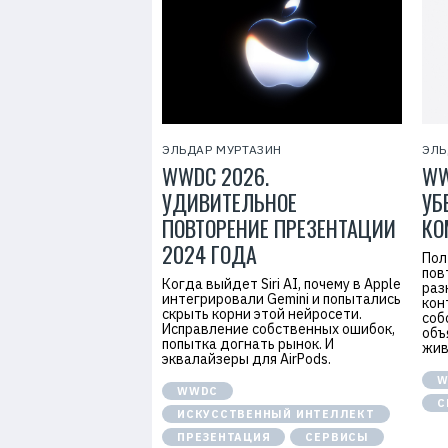
7
ЭЛЬДАР МУРТАЗИН
ЭЛЬ
WWDC 2026.
WW
УДИВИТЕЛЬНОЕ
УБ
ПОВТОРЕНИЕ ПРЕЗЕНТАЦИИ
КО
2024 ГОДА
Пол
пов
Когда выйдет Siri AI, почему в Apple
раз
интегрировали Gemini и попытались
кон
скрыть корни этой нейросети.
соб
Исправление собственных ошибок,
объ
попытка догнать рынок. И
жив
эквалайзеры для AirPods.
W
WWDC
С
ИСКУССТВЕННЫЙ ИНТЕЛЛЕКТ
ПРЕЗЕНТАЦИЯ
СЕРВИСЫ