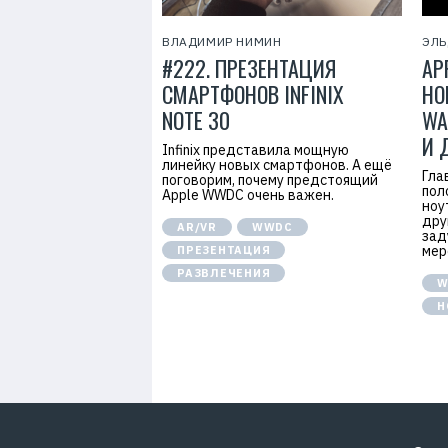
ВЛАДИМИР НИМИН
ЭЛЬ
#222. ПРЕЗЕНТАЦИЯ
AP
СМАРТФОНОВ INFINIX
НО
NOTE 30
WA
И 
Infinix представила мощную
линейку новых смартфонов. А ещё
Гла
поговорим, почему предстоящий
пол
Apple WWDC очень важен.
ноу
дру
AR/VR
WWDC
зад
мер
ПРЕЗЕНТАЦИЯ
РАЗВЛЕЧЕНИЯ
W
Н