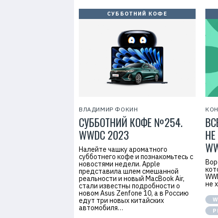
СУББОТНИЙ КОФЕ
ВЛАДИМИР ФОКИН
КОН
СУББОТНИЙ КОФЕ №254.
ВС
WWDC 2023
НЕ
WW
Налейте чашку ароматного
субботнего кофе и познакомьтесь с
Вор
новостями недели. Apple
кот
представила шлем смешанной
WWD
реальности и новый MacBook Air,
не 
стали известны подробности о
новом Asus Zenfone 10, а в Россию
едут три новых китайских
W
автомобиля…
Р