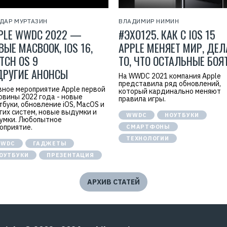
ДАР МУРТАЗИН
ВЛАДИМИР НИМИН
PLE WWDC 2022 —
#ЭХО125. КАК С IOS 15
ВЫЕ MACBOOK, IOS 16,
APPLE МЕНЯЕТ МИР, ДЕЛ
TCH OS 9
ТО, ЧТО ОСТАЛЬНЫЕ БОЯ
ДРУГИЕ АНОНСЫ
На WWDC 2021 компания Apple
представила ряд обновлений,
вное мероприятие Apple первой
который кардинально меняют
овины 2022 года - новые
правила игры.
тбуки, обновление iOS, MacOS и
гих систем, новые выдумки и
WWDC
НОУТБУКИ
умки. Любопытное
оприятие.
СМАРТФОНЫ
ТЕХНОЛОГИИ
WDC
ГАДЖЕТЫ
ОУТБУКИ
ПРЕЗЕНТАЦИЯ
АРХИВ СТАТЕЙ