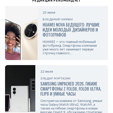
23 июня
ВЛАДИМИР НИМИН
HUAWEI NOVA БУДУЩЕГО: ЛУЧШИЕ
ИДЕИ МОЛОДЫХ ДИЗАЙНЕРОВ И
ФОТОГРАФОВ
HUAWEI — это главный мобильный
фотобренд. Смартфоны компании
уже много лет занимают первую
строчку главного…
22 июля
ЭЛЬДАР МУРТАЗИН
SAMSUNG UNPACKED 2026. ГИБКИЕ
СМАРТФОНЫ Z FOLD8, FOLD8 ULTRA,
FLIP8 И УМНЫЕ ЧАСЫ
Смотрим на новинки от Samsung, умные
часы Galaxy Watch Ultra2, Watch9, а
также на гибкие смартфоны и новую
версию OneUI 9, обсуждаем стратегию