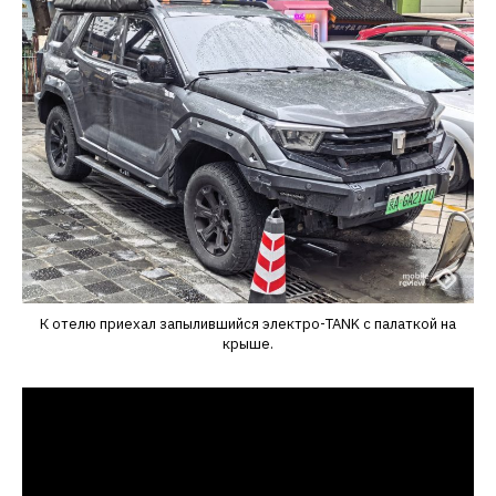
К отелю приехал запылившийся электро-TANK с палаткой на
крыше.