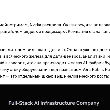
 мейнстримом, Nvidia расцвела. Оказалось, что видео
раций, чем рядовые процессоры. Компания стала кап
изводителем видеокарт для игр. Однако уже лет деся
 и всяческого железа для дата-центров, аналитики, 
vidia говорит, что она производит железо AI-фабрик б
ому стеку оборудования под названием Vera Rubin. Н
нт — это отдельный шкаф выше человеческого роста: