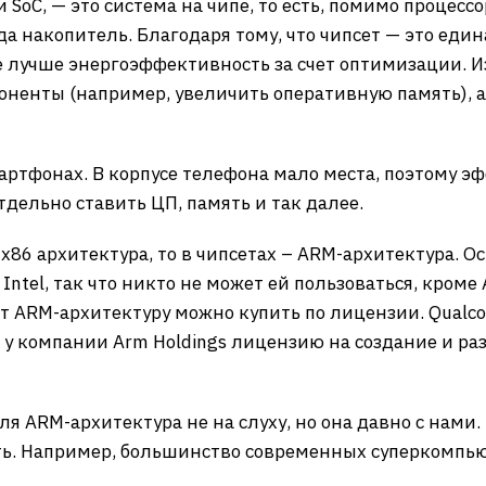
 SoC, — это система на чипе, то есть, помимо процесс
а накопитель. Благодаря тому, что чипсет — это еди
е лучше энергоэффективность за счет оптимизации. Из
оненты (например, увеличить оперативную память), а 
артфонах. В корпусе телефона мало места, поэтому эф
дельно ставить ЦП, память и так далее.
х86 архитектура, то в чипсетах – ARM-архитектура. О
 Intel, так что никто не может ей пользоваться, кро
от ARM-архитектуру можно купить по лицензии. Qualco
т у компании Arm Holdings лицензию на создание и р
я ARM-архитектура не на слуху, но она давно с нами. 
ь. Например, большинство современных суперкомпью