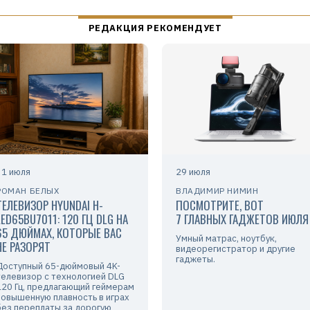
31 июля
29 июля
РОМАН БЕЛЫХ
ВЛАДИМИР НИМИН
ТЕЛЕВИЗОР HYUNDAI H-
ПОСМОТРИТЕ, ВОТ
LED65BU7011: 120 ГЦ DLG НА
7 ГЛАВНЫХ ГАДЖЕТОВ ИЮЛЯ
65 ДЮЙМАХ, КОТОРЫЕ ВАС
Умный матрас, ноутбук,
НЕ РАЗОРЯТ
видеорегистратор и другие
гаджеты.
Доступный 65-дюймовый 4K-
телевизор с технологией DLG
120 Гц, предлагающий геймерам
повышенную плавность в играх
без переплаты за дорогую