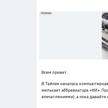
7
erid: 2VfnxxmNzs5
РЕКЛАМА
Всем привет.
В Тайпее началась компьютерная
мелькает аббревиатура «ИИ». Пр
впечатлениями), а пока давайте 