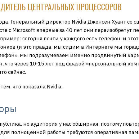
ОДИТЕЛЬ ЦЕНТРАЛЬНЫХ ПРОЦЕССОРОВ
года. Генеральный директор Nvidia Дженсен Хуанг со 
сте с Microsoft впервые за 40 лет они переизобретут
ример: сегодня почти у каждого есть телефон, и этот
вонков (и это правда, мы сидим в Интернете мы гора
елефон», мы подразумеваем именно продвинутый кар
ен, что через 10-15 лет под фразой «персональный ко
то сейчас.
тем, что показала Nvidia.
соры
публика, но аудитория у нас обширная, поэтому повто
для полноценной работы требуются оперативная памя