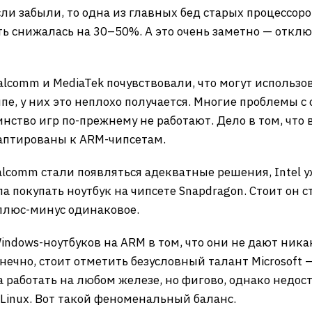
и забыли, то одна из главных бед старых процессоров
ь снижалась на 30–50%. А это очень заметно — отключ
comm и MediaTek почувствовали, что могут использов
пе, у них это неплохо получается. Многие проблемы 
нство игр по-прежнему не работают. Дело в том, что
аптированы к ARM-чипсетам.
alcomm стали появляться адекватные решения, Intel уж
а покупать ноутбук на чипсете Snapdragon. Стоит он с
 плюс-минус одинаковое.
indows-ноутбуков на ARM в том, что они не дают ник
конечно, стоит отметить безусловный талант Microsof
а работать на любом железе, но фигово, однако недост
Linux. Вот такой феноменальный баланс.