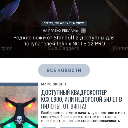
Р
е
к
л
C
а
19:21, 20 АВГУСТА 2022
O
м
P
НА ПРАВАХ РЕКЛАМЫ
а
Y
.
I
Редкие ножи от Standoff 2 доступны для
E
D
покупателей Infinix NOTE 12 PRO
r
i
d
=
ВСЕ НОВОСТИ
МАКС ЛЮБИН
ДОСТУПНЫЙ КВАДРОКОПТЕР
KCX L900, ИЛИ НЕДОРОГОЙ БИЛЕТ В
ПИЛОТЫ. ОТ ВИНТА!
Разбираемся, с чего начать путешествие в мир
сверхмалой авиации и стоит ли оно того, а
если стоит, то есть ли смысл переплачивать.