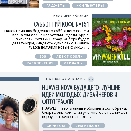
y
ГАДЖЕТЫ
КОМПЬЮТЕРЫ
T
W
ВЛАДИМИР ФОКИН
c
f
СУББОТНИЙ КОФЕ №151
M
Р
Налейте чашку бодрящего субботнего кофе и
е
познакомьтесь с новостями недели. Apple
к
выписали крупный штраф, «Сбер» будет
л
делать игры, «Яндекс» купил банк, а Galaxy
а
Watch получили новые функции…
м
о
IOS
АВТОМОБИЛИ
д
а
РАЗВЛЕЧЕНИЯ
СЕРИАЛЫ
т
е
C
л
O
ь
P
НА ПРАВАХ РЕКЛАМЫ
:
Y
I
HUAWEI NOVA БУДУЩЕГО: ЛУЧШИЕ
О
D
О
ИДЕИ МОЛОДЫХ ДИЗАЙНЕРОВ И
О
«
ФОТОГРАФОВ
Т
е
HUAWEI — это главный мобильный фотобренд.
х
Смартфоны компании уже много лет занимают
к
первую строчку главного…
о
м
СЕРВИСЫ
СМАРТФОНЫ
п
а