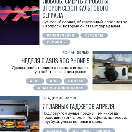
ЛЮБОВЬ, СМЕРТЬ И РОБОТЫ.
ВТОРОЙ СЕЗОН КУЛЬТОВОГО
СЕРИАЛА
Культовый сериал, обязательный к просмотру,
и вопросы, которые он ставит перед нами…
РАЗВЛЕЧЕНИЯ
СЕРВИСЫ
СЕРИАЛЫ
РОМАН БЕЛЫХ
НЕДЕЛЯ С ASUS ROG PHONE 5
Р
е
Делюсь впечатлением от самого игрового
к
устройства на нашем рынке…
л
а
ASUS
ROG
GAMING
м
а
ОПЫТ ИСПОЛЬЗОВАНИЯ
.
E
ВЛАДИМИР НИМИН
r
i
7 ГЛАВНЫХ ГАДЖЕТОВ АПРЕЛЯ
d
=
Под лозунгом лучше поздно, чем никогда
2
подводим итоги апреля. Телефоны, пылесосы,
V
ноутбуки, умные колонки и гриль!
f
n
GAMING
БЫТОВАЯ ТЕХНИКА
x