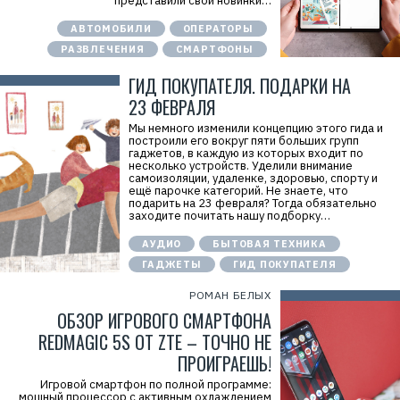
представили свои новинки…
АВТОМОБИЛИ
ОПЕРАТОРЫ
РАЗВЛЕЧЕНИЯ
СМАРТФОНЫ
ГИД ПОКУПАТЕЛЯ. ПОДАРКИ НА
23 ФЕВРАЛЯ
Мы немного изменили концепцию этого гида и
построили его вокруг пяти больших групп
гаджетов, в каждую из которых входит по
несколько устройств. Уделили внимание
самоизоляции, удаленке, здоровью, спорту и
ещё парочке категорий. Не знаете, что
подарить на 23 февраля? Тогда обязательно
заходите почитать нашу подборку…
АУДИО
БЫТОВАЯ ТЕХНИКА
ГАДЖЕТЫ
ГИД ПОКУПАТЕЛЯ
РОМАН БЕЛЫХ
ОБЗОР ИГРОВОГО СМАРТФОНА
REDMAGIC 5S ОТ ZTE – ТОЧНО НЕ
ПРОИГРАЕШЬ!
Игровой смартфон по полной программе:
мощный процессор с активным охлаждением