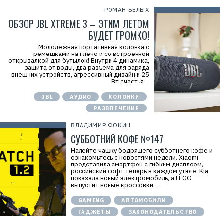
РОМАН БЕЛЫХ
ОБЗОР JBL XTREME 3 – ЭТИМ ЛЕТОМ
БУДЕТ ГРОМКО!
Молодежная портативная колонка с
ремешками на плечо и со встроенной
открывалкой для бутылок! Внутри 4 динамика,
защита от воды, два разъема для заряда
внешних устройств, агрессивный дизайн и 25
Вт счастья…
JBL
АУДИО
КОЛОНКИ
РАЗВЛЕЧЕНИЯ
ВЛАДИМИР ФОКИН
СУББОТНИЙ КОФЕ №147
Налейте чашку бодрящего субботнего кофе и
ознакомьтесь с новостями недели. Xiaomi
представила смартфон с гибким дисплеем,
российский софт теперь в каждом утюге, Kia
показала новый электромобиль, а LEGO
выпустит новые кроссовки…
GAMING
АВТОМОБИЛИ
ГАДЖЕТЫ
ЗАКОНОДАТЕЛЬСТВО