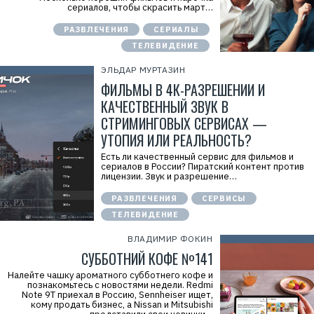
сериалов, чтобы скрасить март…
РАЗВЛЕЧЕНИЯ
СЕРИАЛЫ
ТЕЛЕВИДЕНИЕ
ЭЛЬДАР МУРТАЗИН
ФИЛЬМЫ В 4К-РАЗРЕШ­ЕНИИ И
КАЧЕСТВЕННЫЙ ЗВУК В
СТРИМИНГОВЫХ СЕРВИСАХ —
УТОПИЯ ИЛИ РЕАЛЬНОСТЬ?
Есть ли качественный сервис для фильмов и
сериалов в России? Пиратский контент против
лицензии. Звук и разрешение…
РАЗВЛЕЧЕНИЯ
СЕРВИСЫ
ТЕЛЕВИДЕНИЕ
ВЛАДИМИР ФОКИН
СУББОТНИЙ КОФЕ №141
Налейте чашку ароматного субботнего кофе и
познакомьтесь с новостями недели. Redmi
Note 9T приехал в Россию, Sennheiser ищет,
кому продать бизнес, а Nissan и Mitsubishi