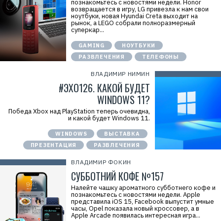
познакомьтесь с новостями недели. Honor
возвращается в игру, LG привезла к нам свои
ноутбуки, новая Hyundai Creta выходит на
рынок, а LEGO собрали полноразмерный
суперкар...
GAMING
НОУТБУКИ
РАЗВЛЕЧЕНИЯ
ТЕЛЕФОНЫ
ВЛАДИМИР НИМИН
#ЭХО126. КАКОЙ БУДЕТ
WINDOWS 11?
Победа Xbox над PlayStation теперь очевидна,
и какой будет Windows 11.
WINDOWS
ВЫСТАВКА
ПРЕЗЕНТАЦИЯ
РАЗВЛЕЧЕНИЯ
ВЛАДИМИР ФОКИН
СУББОТНИЙ КОФЕ №157
Налейте чашку ароматного субботнего кофе и
познакомьтесь с новостями недели. Apple
представила iOS 15, Facebook выпустит умные
часы, Opel показала новый кроссовер, а в
Apple Arcade появилась интересная игра...