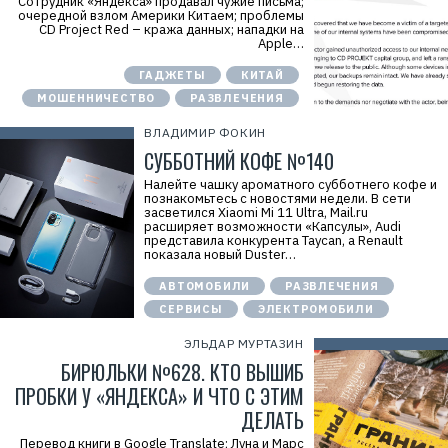
Сотрудник «Яндекса» продавал чужие письма;
очередной взлом Америки Китаем; проблемы
CD Project Red – кража данных; нападки на
Apple…
ГАДЖЕТЫ
КИТАЙ
МОШЕННИЧЕСТВО
РАЗВЛЕЧЕНИЯ
ВЛАДИМИР ФОКИН
СУББОТНИЙ КОФЕ №140
Налейте чашку ароматного субботнего кофе и
познакомьтесь с новостями недели. В сети
засветился Xiaomi Mi 11 Ultra, Mail.ru
расширяет возможности «Капсулы», Audi
представила конкурента Taycan, а Renault
показала новый Duster…
АВТОМОБИЛИ
РАЗВЛЕЧЕНИЯ
СЕРВИСЫ
ЭЛЕКТРОМОБИЛИ
ЭЛЬДАР МУРТАЗИН
БИРЮЛЬКИ №628. КТО ВЫШИБ
ПРОБКИ У «ЯНДЕКСА» И ЧТО С ЭТИМ
ДЕЛАТЬ
Перевод книги в Google Translate; Луна и Марс