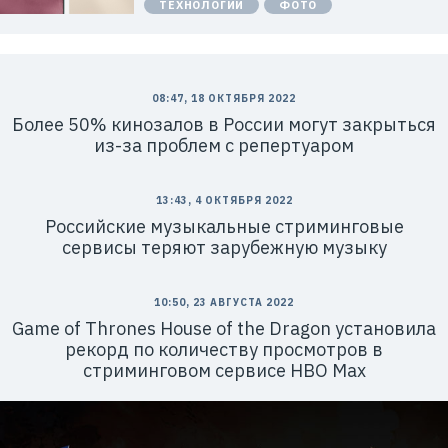
ТЕХНОЛОГИИ
ФОТО
н
и
я
Х
у
а
в
08:47, 18 ОКТЯБРЯ 2022
э
Более 50% кинозалов в России могут закрыться
й
»
из-за проблем с репертуаром
И
Н
Н
:
13:43, 4 ОКТЯБРЯ 2022
7
7
Российские музыкальные стриминговые
1
сервисы теряют зарубежную музыку
4
1
8
6
10:50, 23 АВГУСТА 2022
8
0
Game of Thrones House of the Dragon установила
4
рекорд по количеству просмотров в
стриминговом сервисе HBO Max