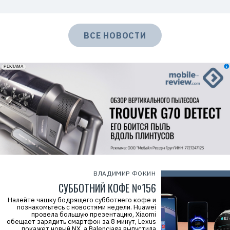
ВСЕ НОВОСТИ
erid: 2VfnxxmNzs5
РЕКЛАМА
ВЛАДИМИР ФОКИН
СУББОТНИЙ КОФЕ №156
Налейте чашку бодрящего субботнего кофе и
познакомьтесь с новостями недели. Huawei
провела большую презентацию, Xiaomi
обещает зарядить смартфон за 8 минут, Lexus
покажет новый NX, а Balenciaga выпустила