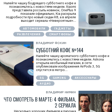
Налейте чашку бодрящего субботнего кофе и
познакомьтесь с новостями недели. Xiaomi
представила россыпь новинок, OnePlus 9
показали официально, Kia раскрыла
подробности про новый седан K8, а в апреле
выходит сериала «Невероятные»…
АВТОМОБИЛИ
ГАДЖЕТЫ
РАЗВЛЕЧЕНИЯ
СМАРТФОНЫ
ВЛАДИМИР ФОКИН
СУББОТНИЙ КОФЕ №144
Налейте чашку ароматного субботнего кофе и
познакомьтесь с новостями недели. Askona
открыла необычный магазин, в сети
опубликовали изображения AirPods 3, 5G
спустится в метро…
5G
GAMING
АКСЕССУАРЫ
АУДИО
ВЛАДИМИР НИМИН
ЧТО СМОТРЕТЬ В МАРТЕ: 4 ФИЛЬМА,
2 СЕРИАЛА
Несколько хороших фильмов и парочка