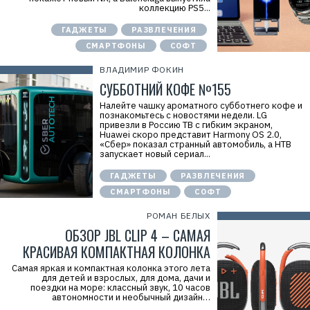
коллекцию PS5...
ГАДЖЕТЫ
РАЗВЛЕЧЕНИЯ
СМАРТФОНЫ
СОФТ
ВЛАДИМИР ФОКИН
СУББОТНИЙ КОФЕ №155
Налейте чашку ароматного субботнего кофе и
познакомьтесь с новостями недели. LG
привезли в Россию ТВ с гибким экраном,
Huawei скоро представит Harmony OS 2.0,
«Сбер» показал странный автомобиль, а НТВ
запускает новый сериал...
ГАДЖЕТЫ
РАЗВЛЕЧЕНИЯ
СМАРТФОНЫ
СОФТ
РОМАН БЕЛЫХ
ОБЗОР JBL CLIP 4 – САМАЯ
КРАСИВАЯ КОМПАКТНАЯ КОЛОНКА
Самая яркая и компактная колонка этого лета
для детей и взрослых, для дома, дачи и
поездки на море: классный звук, 10 часов
автономности и необычный дизайн…