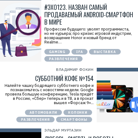
#ЭХО123. НАЗВАН САМЫЙ
ПРОДАВАЕМЫЙ ANDROID-СМАРТФОН
В МИРЕ
Профессии будущего: уволят программиста,
но не курьера; про кризис игровой индустрии,
возвращение Honor и новый бренд от
Realme…
GAMING
IFA
ВЫСТАВКА
РАЗВЛЕЧЕНИЯ
ВЛАДИМИР ФОКИН
СУББОТНИЙ КОФЕ №154
Налейте чашку бодрящего субботнего кофе и
познакомьтесь с новостями недели. Google
провела большую конференцию, Tesla придёт
в Россию, «Сбер» теперь и в ТВ, а в прокат
вышел «Форсаж 9»...
АВТОМОБИЛИ
КОЛОНКИ
РАЗВЛЕЧЕНИЯ
СМАРТФОНЫ
ЭЛЬДАР МУРТАЗИН