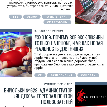
кулерами, стереозвук, триггеры на торцах
устройства, быстрая память и 240 Гц отклик
экрана...
ZTE
ОБЗОР
РАЗВЛЕЧЕНИЯ
СМАРТФОНЫ
ВЛАДИМИР НИМИН
#ЭХО109: ПОЧЕМУ ВСЕ ЭКСКЛЮЗИВЫ
ТОЛЬКО НА IPHONE, И VR КАК НОВАЯ
РЕАЛЬНОСТЬ ДЛЯ НИЩИХ
Intel собралась делать продукты лучше, чем
Apple, VR станет повсеместной доступной
отдушиной в чрезвычайно дорогом мире,
приложение Clubhouse как демонстрация силы
Apple…
VR
РАЗВЛЕЧЕНИЯ
СОЦСЕТИ
ЭЛЬДАР МУРТАЗИН
БИРЮЛЬКИ №629. АДМИНИСТРАТОР
«ЯНДЕКСА» ТОРГОВАЛ ПОЧТОЙ
ПОЛЬЗОВАТЕЛЕЙ