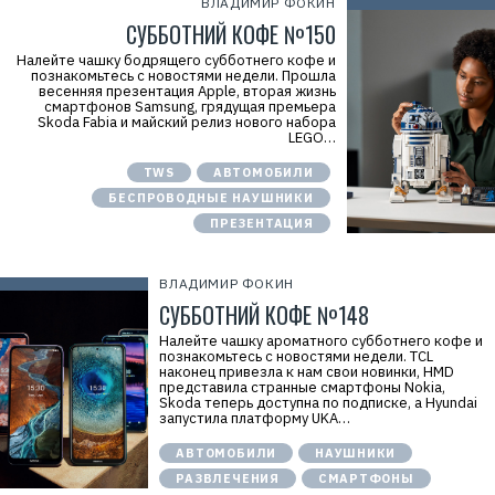
ВЛАДИМИР ФОКИН
СУББОТНИЙ КОФЕ №150
Налейте чашку бодрящего субботнего кофе и
познакомьтесь с новостями недели. Прошла
весенняя презентация Apple, вторая жизнь
смартфонов Samsung, грядущая премьера
Skoda Fabia и майский релиз нового набора
LEGO…
TWS
АВТОМОБИЛИ
БЕСПРОВОДНЫЕ НАУШНИКИ
ПРЕЗЕНТАЦИЯ
ВЛАДИМИР ФОКИН
СУББОТНИЙ КОФЕ №148
Налейте чашку ароматного субботнего кофе и
познакомьтесь с новостями недели. TCL
наконец привезла к нам свои новинки, HMD
представила странные смартфоны Nokia,
Skoda теперь доступна по подписке, а Hyundai
запустила платформу UKA…
АВТОМОБИЛИ
НАУШНИКИ
РАЗВЛЕЧЕНИЯ
СМАРТФОНЫ