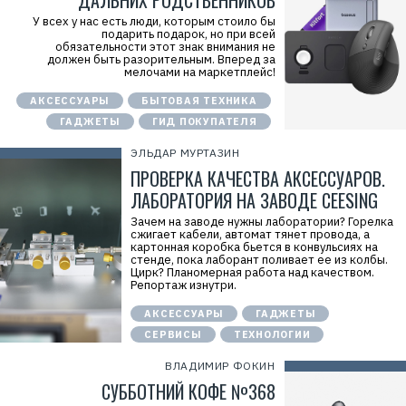
ДАЛЬНИХ РОДСТВЕННИКОВ
У всех у нас есть люди, которым стоило бы
подарить подарок, но при всей
обязательности этот знак внимания не
должен быть разорительным. Вперед за
мелочами на маркетплейс!
АКСЕССУАРЫ
БЫТОВАЯ ТЕХНИКА
Р
е
ГАДЖЕТЫ
ГИД ПОКУПАТЕЛЯ
к
л
ЭЛЬДАР МУРТАЗИН
а
м
ПРОВЕРКА КАЧЕСТВА АКСЕССУАРОВ.
а
ЛАБОРАТОРИЯ НА ЗАВОДЕ CEESING
.
E
Зачем на заводе нужны лаборатории? Горелка
r
сжигает кабели, автомат тянет провода, а
i
картонная коробка бьется в конвульсиях на
d
стенде, пока лаборант поливает ее из колбы.
=
Цирк? Планомерная работа над качеством.
2
Репортаж изнутри.
V
f
n
АКСЕССУАРЫ
ГАДЖЕТЫ
x
СЕРВИСЫ
ТЕХНОЛОГИИ
y
T
W
ВЛАДИМИР ФОКИН
c
СУББОТНИЙ КОФЕ №368
f
M