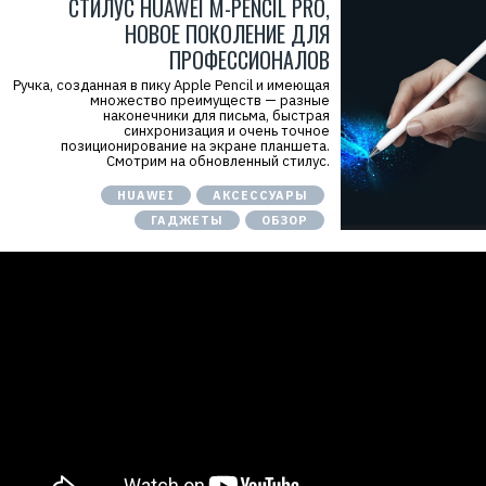
СТИЛУС HUAWEI M-PENCIL PRO,
НОВОЕ ПОКОЛЕНИЕ ДЛЯ
ПРОФЕССИОНАЛОВ
Ручка, созданная в пику Apple Pencil и имеющая
множество преимуществ — разные
наконечники для письма, быстрая
синхронизация и очень точное
позиционирование на экране планшета.
Смотрим на обновленный стилус.
HUAWEI
АКСЕССУАРЫ
ГАДЖЕТЫ
ОБЗОР