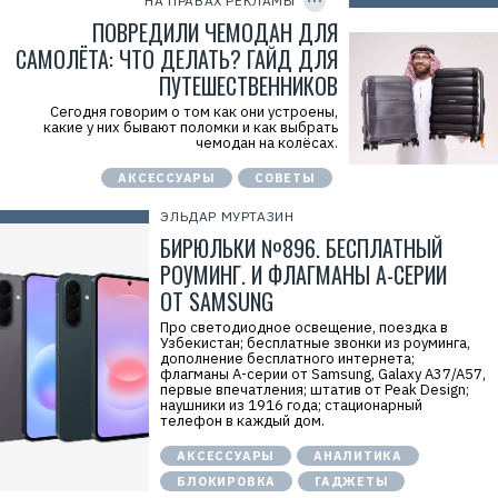
НА ПРАВАХ РЕКЛАМЫ
е
Y
I
ПОВРЕДИЛИ ЧЕМОДАН ДЛЯ
л
D
ь
САМОЛЁТА: ЧТО ДЕЛАТЬ? ГАЙД ДЛЯ
:
И
ПУТЕШЕСТВЕННИКОВ
П
Г
Сегодня говорим о том как они устроены,
А
какие у них бывают поломки и как выбрать
Р
чемодан на колёсах.
М
Ы
АКСЕССУАРЫ
СОВЕТЫ
Ш
Е
В
ЭЛЬДАР МУРТАЗИН
М
БИРЮЛЬКИ №896. БЕСПЛАТНЫЙ
.
А
РОУМИНГ. И ФЛАГМАНЫ А-СЕРИИ
.
И
ОТ SAMSUNG
Н
Н
Про светодиодное освещение, поездка в
:
Узбекистан; бесплатные звонки из роуминга,
6
дополнение бесплатного интернета;
5
флагманы A-серии от Samsung, Galaxy A37/A57,
0
первые впечатления; штатив от Peak Design;
5
наушники из 1916 года; стационарный
0
телефон в каждый дом.
2
7
АКСЕССУАРЫ
АНАЛИТИКА
6
8
БЛОКИРОВКА
ГАДЖЕТЫ
3