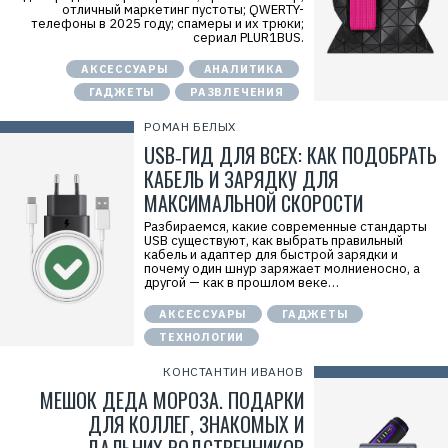
отличный маркетинг пустоты; QWERTY-
3
телефоны в 2025 году; спамеры и их трюки;
4
сериал PLUR1BUS.
9
0
5
АКСЕССУАРЫ
АНАЛИТИКА
7
ГАДЖЕТЫ
РАЗВЛЕЧЕНИЯ
РОМАН БЕЛЫХ
USB‑ГИД ДЛЯ ВСЕХ: КАК ПОДОБРАТЬ
КАБЕЛЬ И ЗАРЯДКУ ДЛЯ
МАКСИМАЛЬНОЙ СКОРОСТИ
Разбираемся, какие современные стандарты
USB существуют, как выбрать правильный
кабель и адаптер для быстрой зарядки и
почему один шнур заряжает молниеносно, а
другой — как в прошлом веке…
АКСЕССУАРЫ
ГАДЖЕТЫ
ТЕХНОЛОГИИ
КОНСТАНТИН ИВАНОВ
МЕШОК ДЕДА МОРОЗА. ПОДАРКИ
ДЛЯ КОЛЛЕГ, ЗНАКОМЫХ И