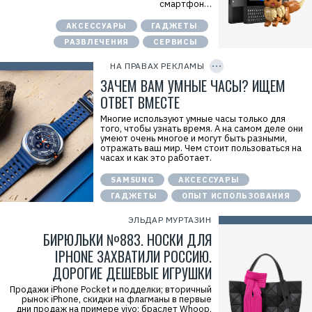
смартфон…
е
к
АКСЕССУАРЫ
ГАДЖЕТЫ
л
а
РАЗВЛЕЧЕНИЯ
СЕРВИСЫ
C
м
O
о
P
НА ПРАВАХ РЕКЛАМЫ
д
Y
а
I
ЗАЧЕМ ВАМ УМНЫЕ ЧАСЫ? ИЩЕМ
т
D
е
ОТВЕТ ВМЕСТЕ
л
ь
Многие используют умные часы только для
:
того, чтобы узнать время. А на самом деле они
О
умеют очень многое и могут быть разными,
О
отражать ваш мир. Чем стоит пользоваться на
О
часах и как это работает.
«
Н
SAMSUNG
АКСЕССУАРЫ
о
с
ГАДЖЕТЫ
ОПЫТ ИСПОЛЬЗОВАНИЯ
и
м
ЭЛЬДАР МУРТАЗИН
о
»
БИРЮЛЬКИ №883. НОСКИ ДЛЯ
И
IPHONE ЗАХВАТИЛИ РОССИЮ.
Н
Н
ДОРОГИЕ ДЕШЕВЫЕ ИГРУШКИ
:
7
Продажи iPhone Pocket и подделки; вторичный
7
рынок iPhone, скидки на флагманы в первые
0
дни продаж на примере vivo; браслет Whoop,
1