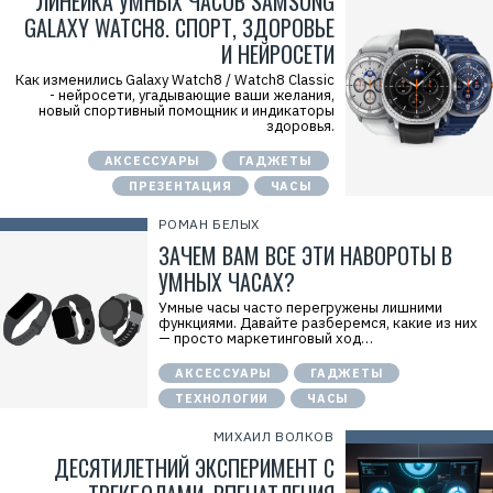
ЛИНЕЙКА УМНЫХ ЧАСОВ SAMSUNG
GALAXY WATCH8. СПОРТ, ЗДОРОВЬЕ
И НЕЙРОСЕТИ
Как изменились Galaxy Watch8 / Watch8 Classic
- нейросети, угадывающие ваши желания,
новый спортивный помощник и индикаторы
здоровья.
АКСЕССУАРЫ
ГАДЖЕТЫ
ПРЕЗЕНТАЦИЯ
ЧАСЫ
РОМАН БЕЛЫХ
ЗАЧЕМ ВАМ ВСЕ ЭТИ НАВОРОТЫ В
УМНЫХ ЧАСАХ?
Умные часы часто перегружены лишними
функциями. Давайте разберемся, какие из них
— просто маркетинговый ход…
АКСЕССУАРЫ
ГАДЖЕТЫ
ТЕХНОЛОГИИ
ЧАСЫ
МИХАИЛ ВОЛКОВ
ДЕСЯТИЛЕТНИЙ ЭКСПЕРИМЕНТ С