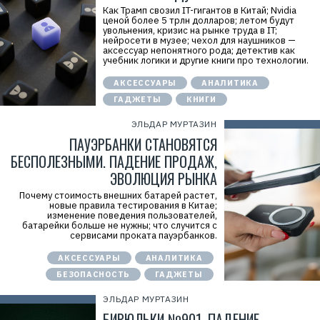
Как Трамп свозил IT-гигантов в Китай; Nvidia
ценой более 5 трлн долларов; летом будут
увольнения, кризис на рынке труда в IT;
нейросети в музее; чехол для наушников —
аксессуар непонятного рода; детектив как
учебник логики и другие книги про технологии.
АКСЕССУАРЫ
АНАЛИТИКА
ГАДЖЕТЫ
КНИГИ
ЭЛЬДАР МУРТАЗИН
ПАУЭРБАНКИ СТАНОВЯТСЯ
БЕСПОЛЕЗНЫМИ. ПАДЕНИЕ ПРОДАЖ,
ЭВОЛЮЦИЯ РЫНКА
Почему стоимость внешних батарей растет,
новые правила тестирования в Китае;
изменение поведения пользователей,
батарейки больше не нужны; что случится с
сервисами проката пауэрбанков.
АКСЕССУАРЫ
АНАЛИТИКА
БЕЗОПАСНОСТЬ
ГАДЖЕТЫ
ЭЛЬДАР МУРТАЗИН
БИРЮЛЬКИ №901. ПАДЕНИЕ