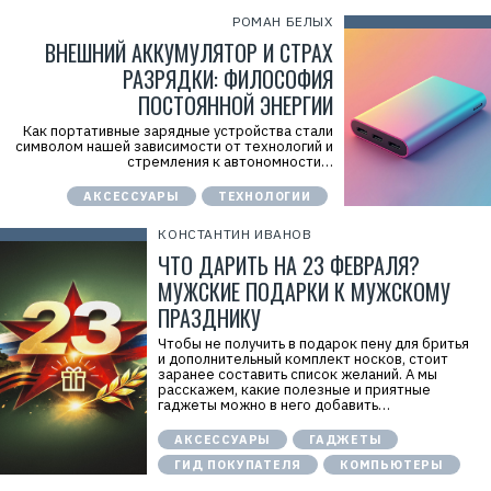
7
РОМАН БЕЛЫХ
0
ВНЕШНИЙ АККУМУЛЯТОР И СТРАХ
РАЗРЯДКИ: ФИЛОСОФИЯ
ПОСТОЯННОЙ ЭНЕРГИИ
Как портативные зарядные устройства стали
символом нашей зависимости от технологий и
стремления к автономности…
АКСЕССУАРЫ
ТЕХНОЛОГИИ
КОНСТАНТИН ИВАНОВ
ЧТО ДАРИТЬ НА 23 ФЕВРАЛЯ?
МУЖСКИЕ ПОДАРКИ К МУЖСКОМУ
ПРАЗДНИКУ
Чтобы не получить в подарок пену для бритья
и дополнительный комплект носков, стоит
заранее составить список желаний. А мы
расскажем, какие полезные и приятные
гаджеты можно в него добавить…
АКСЕССУАРЫ
ГАДЖЕТЫ
ГИД ПОКУПАТЕЛЯ
КОМПЬЮТЕРЫ