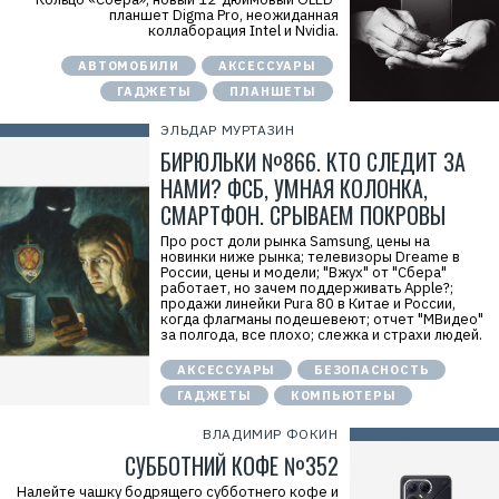
планшет Digma Pro, неожиданная
коллаборация Intel и Nvidia.
АВТОМОБИЛИ
АКСЕССУАРЫ
ГАДЖЕТЫ
ПЛАНШЕТЫ
ЭЛЬДАР МУРТАЗИН
БИРЮЛЬКИ №866. КТО СЛЕДИТ ЗА
НАМИ? ФСБ, УМНАЯ КОЛОНКА,
СМАРТФОН. СРЫВАЕМ ПОКРОВЫ
Про рост доли рынка Samsung, цены на
новинки ниже рынка; телевизоры Dreame в
России, цены и модели; "Вжух" от "Сбера"
работает, но зачем поддерживать Apple?;
продажи линейки Pura 80 в Китае и России,
когда флагманы подешевеют; отчет "МВидео"
за полгода, все плохо; слежка и страхи людей.
АКСЕССУАРЫ
БЕЗОПАСНОСТЬ
ГАДЖЕТЫ
КОМПЬЮТЕРЫ
ВЛАДИМИР ФОКИН
СУББОТНИЙ КОФЕ №352
Налейте чашку бодрящего субботнего кофе и