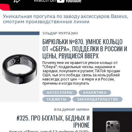
Уникальная прогулка по заводу аксессуаров Baseus,
смотрим производственные линии
ЭЛЬДАР МУРТАЗИН
БИРЮЛЬКИ №870. УМНОЕ КОЛЬЦО
ОТ «СБЕРА», ПОДДЕЛКИ В РОССИИ И
ЦЕНЫ, РВУЩИЕСЯ ВВЕРХ
Почему мне не нравится умное кольцо от
"Сбера"; поддельные чехлы, наушники и
зарядки, покупаем и ругаем; TikTok продан
США, чья это победа; связь за ноль рублей
навсегда; рост цен — в мире и в России,
причины и когда покупать
АКСЕССУАРЫ
АНАЛИТИКА
ГАДЖЕТЫ
ЗАКОНОДАТЕЛЬСТВО
ВЛАДИМИР НИМИН
#325. ПРО БОГАТЫХ, БЕДНЫХ И
IPHONE
Кольцо «Сбера», новый 12-дюймовый OLED-