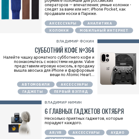
роуминге поломали для российских
операторов — впечатления; умные колонки -
следят за вами или нет; iPhone Pocket, как
продавали носки в Париже.
АКСЕССУАРЫ
АНАЛИТИКА
КОЛОНКИ
МОБИЛЬНЫЙ ИНТЕРНЕТ
ВЛАДИМИР ФОКИН
СУББОТНИЙ КОФЕ №364
Налейте чашку ароматного субботнего кофе и
познакомьтесь с новостями недели. Valve
представили игровую консоль, в продажу
вышла авоська для iPhone и фарфоровые
вещи по Atomic Heart…
АВТОМОБИЛИ
АКСЕССУАРЫ
ГАДЖЕТЫ
ПЕРВЫЙ ВЗГЛЯД
ВЛАДИМИР НИМИН
6 ГЛАВНЫХ ГАДЖЕТОВ ОКТЯБРЯ
Несколько приятных гаджетов, которые
порадуют каждого.
AR/VR
АКСЕССУАРЫ
АУДИО