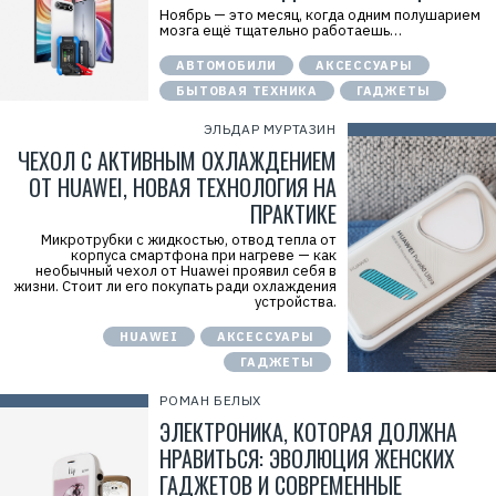
Ноябрь — это месяц, когда одним полушарием
мозга ещё тщательно работаешь…
АВТОМОБИЛИ
АКСЕССУАРЫ
БЫТОВАЯ ТЕХНИКА
ГАДЖЕТЫ
ЭЛЬДАР МУРТАЗИН
ЧЕХОЛ С АКТИВНЫМ ОХЛАЖДЕНИЕМ
ОТ HUAWEI, НОВАЯ ТЕХНОЛОГИЯ НА
ПРАКТИКЕ
Микротрубки с жидкостью, отвод тепла от
корпуса смартфона при нагреве — как
необычный чехол от Huawei проявил себя в
жизни. Стоит ли его покупать ради охлаждения
устройства.
HUAWEI
АКСЕССУАРЫ
ГАДЖЕТЫ
РОМАН БЕЛЫХ
ЭЛЕКТРОНИКА, КОТОРАЯ ДОЛЖНА
НРАВИТЬСЯ: ЭВОЛЮЦИЯ ЖЕНСКИХ
ГАДЖЕТОВ И СОВРЕМЕННЫЕ