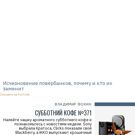
Р
е
к
л
а
м
а
.
E
r
i
d
Исчезновение повербанков, почему и кто их
=
заменит
2
V
Смотреть на YouTube
f
n
ВЛАДИМИР ФОКИН
x
x
СУББОТНИЙ КОФЕ №371
t
s
Налейте чашку ароматного субботнего кофе и
v
познакомьтесь с новостями недели. Sony
N
выбрала Кратоса, Clicks показали свой
m
Blackberry, а iKKO выпускают крошечный
Р