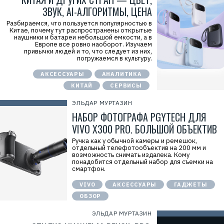
ЗВУК, AI-АЛГОРИТМЫ, ЦЕНА
Разбираемся, что пользуется популярностью в
Китае, почему тут распространены открытые
наушники и батареи небольшой емкости, а в
Европе все ровно наоборот. Изучаем
привычки людей и то, что следует из них,
погружаемся в культуру.
АКСЕССУАРЫ
АНАЛИТИКА
КИТАЙ
СЕРВИСЫ
ЭЛЬДАР МУРТАЗИН
НАБОР ФОТОГРАФА PGYTECH ДЛЯ
VIVO X300 PRO. БОЛЬШОЙ ОБЪЕКТИВ
Ручка как у обычной камеры и ремешок,
отдельный телефотообъектив на 200 мм и
возможность снимать издалека. Кому
понадобится отдельный набор для съемки на
смартфон.
VIVO
АКСЕССУАРЫ
ГАДЖЕТЫ
ОБЗОР
ЭЛЬДАР МУРТАЗИН