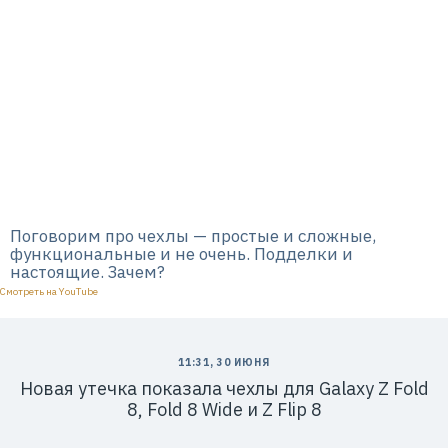
в
э
й
»
И
Н
Н
:
7
7
1
4
1
8
6
8
0
Поговорим про чехлы — простые и сложные,
4
функциональные и не очень. Подделки и
настоящие. Зачем?
Смотреть на YouTube
11:31, 30 ИЮНЯ
Новая утечка показала чехлы для Galaxy Z Fold
8, Fold 8 Wide и Z Flip 8