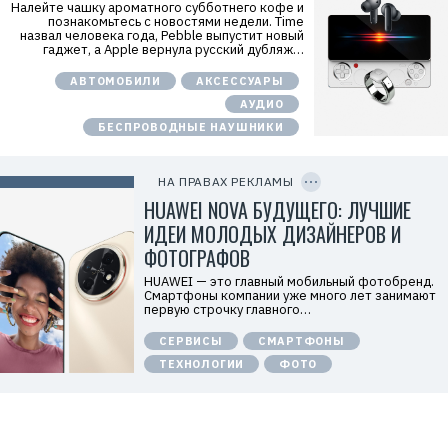
Налейте чашку ароматного субботнего кофе и
Р
познакомьтесь с новостями недели. Time
е
назвал человека года, Pebble выпустит новый
к
гаджет, а Apple вернула русский дубляж…
л
а
м
АВТОМОБИЛИ
АКСЕССУАРЫ
о
АУДИО
д
а
БЕСПРОВОДНЫЕ НАУШНИКИ
т
е
C
л
O
ь
P
НА ПРАВАХ РЕКЛАМЫ
:
Y
I
HUAWEI NOVA БУДУЩЕГО: ЛУЧШИЕ
О
D
О
ИДЕИ МОЛОДЫХ ДИЗАЙНЕРОВ И
О
«
ФОТОГРАФОВ
Т
е
HUAWEI — это главный мобильный фотобренд.
х
Смартфоны компании уже много лет занимают
к
первую строчку главного…
о
м
СЕРВИСЫ
СМАРТФОНЫ
п
а
ТЕХНОЛОГИИ
ФОТО
н
и
я
Х
у
а