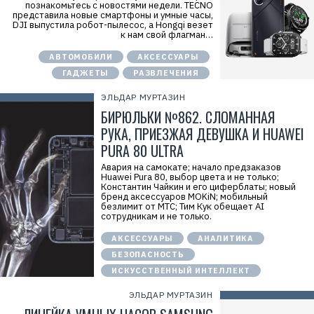
познакомьтесь с новостями недели. TECNO
представила новые смартфоны и умные часы,
DJI выпустила робот-пылесос, а Hongqi везет
к нам свой флагман…
АВТОМОБИЛИ
АКСЕССУАРЫ
ГАДЖЕТЫ
РАЗВЛЕЧЕНИЯ
ЭЛЬДАР МУРТАЗИН
БИРЮЛЬКИ №862. СЛОМАННАЯ
РУКА, ПРИЕЗЖАЯ ДЕВУШКА И HUAWEI
PURA 80 ULTRA
Авария на самокате; начало предзаказов
Huawei Pura 80, выбор цвета и не только;
Константин Чайкин и его циферблаты; новый
бренд аксессуаров MOKiN; мобильный
безлимит от МТС; Тим Кук обещает AI
сотрудникам и не только.
АКСЕССУАРЫ
АНАЛИТИКА
БЕЗОПАСНОСТЬ
ИСКУССТВЕННЫЙ ИНТЕЛЛЕКТ
ЭЛЬДАР МУРТАЗИН