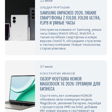
22 июля
ЭЛЬДАР МУРТАЗИН
SAMSUNG UNPACKED 2026. ГИБКИЕ
СМАРТФОНЫ Z FOLD8, FOLD8 ULTRA,
FLIP8 И УМНЫЕ ЧАСЫ
Смотрим на новинки от Samsung, умные
часы Galaxy Watch Ultra2, Watch9, а
также на гибкие смартфоны и новую
версию OneUI 9, обсуждаем стратегию
и тактику компании. Новые технологии,
старая упаковка.
17 июля
КОНСТАНТИН ИВАНОВ
ОБЗОР НОУТБУКА HONOR
MAGICBOOK 16 2026: ПРЕМИУМ ДЛЯ
БИЗНЕСА
Спустя пять лет компания HONOR
обновила свою номерную модель
MagicBook, увеличив батарею, перейдя
с процессоров AMD на Intel, добавив
ИИ, новые экраны и сертификат на