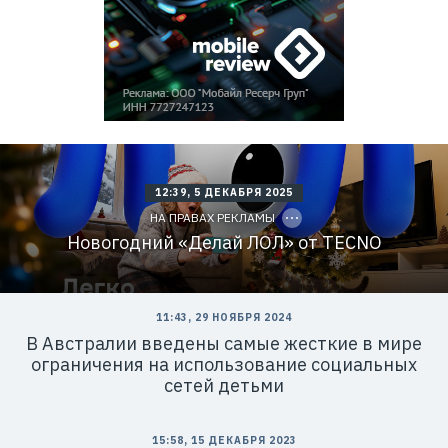
=
2
V
f
n
x
w
m
U
h
i
Z
Р
е
C
12:39, 5 ДЕКАБРЯ 2025
к
O
л
P
НА ПРАВАХ РЕКЛАМЫ
а
Y
I
Новогодний «Делай ЛОЛ» от TECNO
м
D
о
д
а
т
е
11:43, 29 НОЯБРЯ 2024
л
ь
В Австралии введены самые жесткие в мире
:
ограничения на использование социальных
T
E
сетей детьми
C
N
O
M
15:58, 15 ДЕКАБРЯ 2023