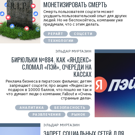
МОНЕТИЗИРОВАТЬ СМЕРТЬ
Смерть пользователя соцсети может
ухудшить пользовательский опыт для других
людей. Но не беспокойтесь, компании уже
придумали, что с этим делать.
РЕРАЙТ
СОЦСЕТИ
ТЕХНОЛОГИИ
ЭЛЬДАР МУРТАЗИН
БИРЮЛЬКИ №884. КАК «ЯНДЕКС»
СЛОМАЛ «ПЭЙ», ОЧЕРЕДИ НА
КАССАХ
Реклама бизнеса в пиратских фильмах; детям
запрещают соцсети; про акцию «Яндекса» и
подарок в 10000 баллов, что пошло не так и
что думают люди о компании; Fallout и «Очень
странные дела».
АНАЛИТИКА
БЕЗОПАСНОСТЬ
РАЗВЛЕЧЕНИЯ
РЫНОК
ЭЛЬДАР МУРТАЗИН
ЗАПРЕТ СОЦИАЛЬНЫХ СЕТЕЙ ДЛЯ