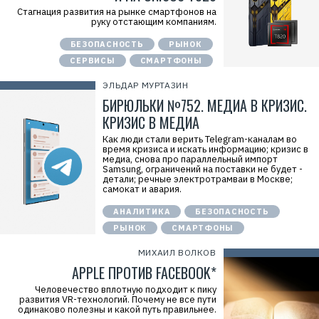
Стагнация развития на рынке смартфонов на
руку отстающим компаниям.
Р
е
к
БЕЗОПАСНОСТЬ
РЫНОК
л
СЕРВИСЫ
СМАРТФОНЫ
а
м
а
ЭЛЬДАР МУРТАЗИН
.
БИРЮЛЬКИ №752. МЕДИА В КРИЗИС.
E
r
КРИЗИС В МЕДИА
i
d
Как люди стали верить Telegram-каналам во
=
время кризиса и искать информацию; кризис в
2
медиа, снова про параллельный импорт
V
Samsung, ограничений на поставки не будет -
f
детали; речные электротрамваи в Москве;
n
самокат и авария.
x
y
АНАЛИТИКА
БЕЗОПАСНОСТЬ
T
W
РЫНОК
СМАРТФОНЫ
c
f
МИХАИЛ ВОЛКОВ
M
Р
APPLE ПРОТИВ FACEBOOK*
е
к
Человечество вплотную подходит к пику
л
развития VR-технологий. Почему не все пути
а
одинаково полезны и какой путь правильнее.
м