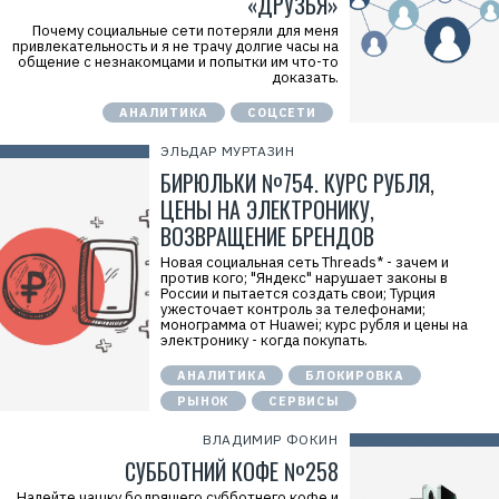
«ДРУЗЬЯ»
Почему социальные сети потеряли для меня
привлекательность и я не трачу долгие часы на
общение с незнакомцами и попытки им что-то
доказать.
АНАЛИТИКА
СОЦСЕТИ
ЭЛЬДАР МУРТАЗИН
БИРЮЛЬКИ №754. КУРС РУБЛЯ,
ЦЕНЫ НА ЭЛЕКТРОНИКУ,
ВОЗВРАЩЕНИЕ БРЕНДОВ
Новая социальная сеть Threads* - зачем и
против кого; "Яндекс" нарушает законы в
России и пытается создать свои; Турция
ужесточает контроль за телефонами;
монограмма от Huawei; курс рубля и цены на
электронику - когда покупать.
АНАЛИТИКА
БЛОКИРОВКА
РЫНОК
СЕРВИСЫ
ВЛАДИМИР ФОКИН
СУББОТНИЙ КОФЕ №258
Налейте чашку бодрящего субботнего кофе и