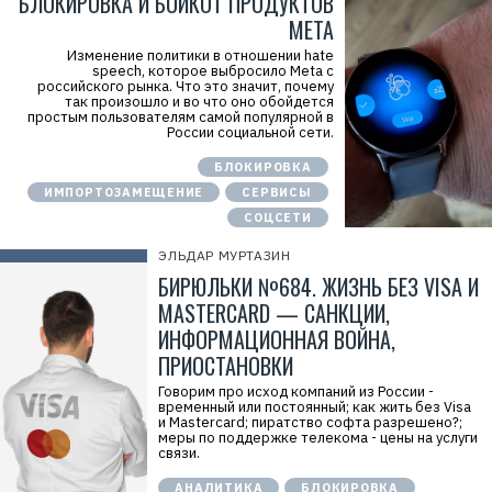
БЛОКИРОВКА И БОЙКОТ ПРОДУКТОВ
META
Изменение политики в отношении hate
speech, которое выбросило Meta с
российского рынка. Что это значит, почему
так произошло и во что оно обойдется
простым пользователям самой популярной в
России социальной сети.
БЛОКИРОВКА
ИМПОРТОЗАМЕЩЕНИЕ
СЕРВИСЫ
СОЦСЕТИ
ЭЛЬДАР МУРТАЗИН
БИРЮЛЬКИ №684. ЖИЗНЬ БЕЗ VISA И
MASTERCARD — САНКЦИИ,
ИНФОРМАЦИОННАЯ ВОЙНА,
ПРИОСТАНОВКИ
Говорим про исход компаний из России -
временный или постоянный; как жить без Visa
и Mastercard; пиратство софта разрешено?;
меры по поддержке телекома - цены на услуги
связи.
АНАЛИТИКА
БЛОКИРОВКА