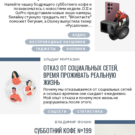
Налейте чашку бодрящего субботнего кофе и
познакомьтесь с новостями недели. DJI и
GoPro представили новые экшн-камеры,
билайну стукнуло тридцать лет, "ВКонтакте"
поможет бегунам, а Disney выпустила тизер
«Русалочки»…
АУДИО
БЕСПРОВОДНЫЕ НАУШНИКИ
ГАДЖЕТЫ
КОЛОНКИ
ЭЛЬДАР МУРТАЗИН
ОТКАЗ ОТ СОЦИАЛЬНЫХ СЕТЕЙ,
ВРЕМЯ ПРОЖИВАТЬ РЕАЛЬНУЮ
ЖИЗНЬ
Почему мы отказываемся от социальных сетей
и сколько времени они съедают ежедневно.
Мой опыт отказа и почему моя жизнь не
разрушилась после этого.
СОЦСЕТИ
СТАТИСТИКА
ВЛАДИМИР ФОКИН
СУББОТНИЙ КОФЕ №199