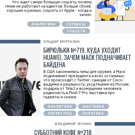
Что ждет самую большую соцсеть; почему
гении не работают на идиотов; больше сбоев,
хороших и разных; соцсеть от Apple - когда и
зачем.
АНАЛИТИКА
СЕРВИСЫ
СОЦСЕТИ
ЭЛЬДАР МУРТАЗИН
БИРЮЛЬКИ №719. КУДА УХОДИТ
HUAWEI, ЗАЧЕМ МАСК ПОДНАЧИВАЕТ
БАЙДЕНА
В США закончились чипы для оружия, а Маск
подначивает президента и всех остальных;
что происходит с Twitter; санкции от Cisco -
выдумки и реальность; уход Huawei из России;
подарки от Tele2 и возмущение человека;
радиочасть в Pixel 7 Pro; выставка про
гаджеты и сказки.
АНАЛИТИКА
ВЫСТАВКА
ОПЕРАТОРЫ
ПОЛИТИКА
ВЛАДИМИР ФОКИН
СУББОТНИЙ КОФЕ №218