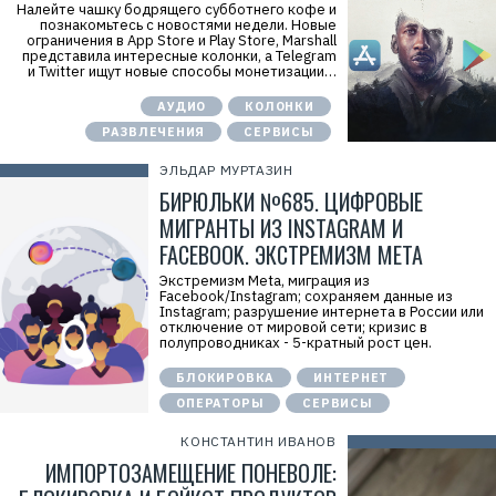
Налейте чашку бодрящего субботнего кофе и
познакомьтесь с новостями недели. Новые
ограничения в App Store и Play Store, Marshall
представила интересные колонки, а Telegram
и Twitter ищут новые способы монетизации…
АУДИО
КОЛОНКИ
РАЗВЛЕЧЕНИЯ
СЕРВИСЫ
ЭЛЬДАР МУРТАЗИН
БИРЮЛЬКИ №685. ЦИФРОВЫЕ
МИГРАНТЫ ИЗ INSTAGRAM И
FACEBOOK. ЭКСТРЕМИЗМ META
Экстремизм Meta, миграция из
Facebook/Instagram; сохраняем данные из
Instagram; разрушение интернета в России или
отключение от мировой сети; кризис в
полупроводниках - 5-кратный рост цен.
БЛОКИРОВКА
ИНТЕРНЕТ
ОПЕРАТОРЫ
СЕРВИСЫ
КОНСТАНТИН ИВАНОВ
ИМПОРТОЗАМЕЩЕНИЕ ПОНЕВОЛЕ: