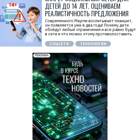
ДЕТЕЙ ДО 14 ЛЕТ. ОЦЕНИВАЕМ
РЕАЛИСТИЧНОСТЬ ПРЕДЛОЖЕНИЯ
Современного Маугли воспитывает планшет,
он появляется уже в два года! Почему дети
обойдут любые ограничения и все равно будут
в сети и что можно этому противопоставить.
СОЦСЕТИ
ТЕХНОЛОГИИ
Р
е
к
л
а
м
а
.
E
r
i
d