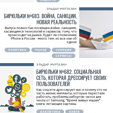
ЭЛЬДАР МУРТАЗИН
БИРЮЛЬКИ №683. ВОЙНА, САНКЦИИ,
НОВАЯ РЕАЛЬНОСТЬ
Выпуск полностью посвящен войне, санкциям,
касающимся технологий и сервисов, тому, что
происходит на рынке, будет ли отключение
iPhone в России - много тем, но все они об
одном
ПОЛИТИКА
РЫНОК
САНКЦИИ
СЕРВИСЫ
ЭЛЬДАР МУРТАЗИН
БИРЮЛЬКИ №682. СОЦИАЛЬНАЯ
СЕТЬ, КОТОРАЯ ДРЕССИРУЕТ СВОИХ
ПОЛЬЗОВАТЕЛЕЙ
Как соцсети дрессируют вас и почему это не
часть жизни; импланты, которые перестали
работать, проблемы киборгов; чехол для
чехла от Samsung; "Время живых машин" -
книга; летающие картины.
АНАЛИТИКА
КНИГИ