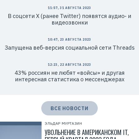
Н
:
11:57, 31 АВГУСТА 2023
7
7
В соцсети Х (ранее Twitter) появятся аудио- и
1
видеозвонки
4
1
8
6
10:47, 23 АВГУСТА 2023
8
0
Запущена веб-версия социальной сети Threads
4
12:23, 22 АВГУСТА 2023
43% россиян не любят «войсы» и другая
интересная статистика о мессенджерах
ВСЕ НОВОСТИ
ЭЛЬДАР МУРТАЗИН
УВОЛЬНЕНИЕ В АМЕРИКАНСКОМ IT,