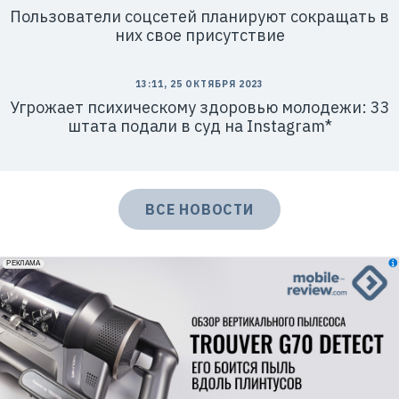
o
Пользователи соцсетей планируют сокращать в
b
i
них свое присутствие
l
e
L
i
13:11, 25 ОКТЯБРЯ 2023
m
i
Угрожает психическому здоровью молодежи: 33
t
штата подали в суд на Instagram*
e
d
ВСЕ НОВОСТИ
erid: 2VfnxxmNzs5
РЕКЛАМА