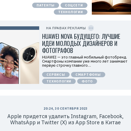
о
ПАТЕНТЫ
СОЦСЕТИ
д
а
ТЕХНОЛОГИИ
т
е
C
л
O
ь
P
НА ПРАВАХ РЕКЛАМЫ
:
Y
I
HUAWEI NOVA БУДУЩЕГО: ЛУЧШИЕ
О
D
О
ИДЕИ МОЛОДЫХ ДИЗАЙНЕРОВ И
О
«
ФОТОГРАФОВ
Т
е
HUAWEI — это главный мобильный фотобренд.
х
Смартфоны компании уже много лет занимают
к
первую строчку главного…
о
м
СЕРВИСЫ
СМАРТФОНЫ
п
а
ТЕХНОЛОГИИ
ФОТО
н
и
я
Х
у
а
в
20:24, 30 СЕНТЯБРЯ 2023
э
Apple придется удалить Instagram, Facebook,
й
»
WhatsApp и Twitter (X) из App Store в Китае
И
Н