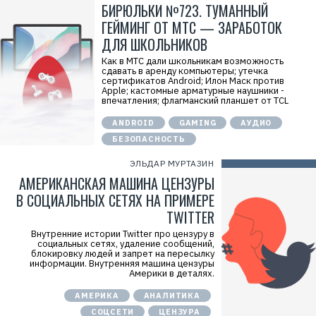
БИРЮЛЬКИ №723. ТУМАННЫЙ
ГЕЙМИНГ ОТ МТС — ЗАРАБОТОК
ДЛЯ ШКОЛЬНИКОВ
Как в МТС дали школьникам возможность
сдавать в аренду компьютеры; утечка
сертификатов Android; Илон Маск против
Apple; кастомные арматурные наушники -
впечатления; флагманский планшет от TCL
ANDROID
GAMING
АУДИО
БЕЗОПАСНОСТЬ
ЭЛЬДАР МУРТАЗИН
АМЕРИКАНСКАЯ МАШИНА ЦЕНЗУРЫ
В СОЦИАЛЬНЫХ СЕТЯХ НА ПРИМЕРЕ
TWITTER
Внутренние истории Twitter про цензуру в
социальных сетях, удаление сообщений,
блокировку людей и запрет на пересылку
информации. Внутренняя машина цензуры
Америки в деталях.
АМЕРИКА
АНАЛИТИКА
СОЦСЕТИ
ЦЕНЗУРА