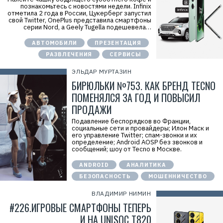
познакомьтесь с новостями недели. Infinix
отметила 2 года в России, Цукерберг запустил
свой Twitter, OnePlus представила смартфоны
серии Nord, а Geely Tugella подешевела…
АВТОМОБИЛИ
ПРЕЗЕНТАЦИЯ
РАЗВЛЕЧЕНИЯ
СЕРВИСЫ
ЭЛЬДАР МУРТАЗИН
БИРЮЛЬКИ №753. КАК БРЕНД TECNO
ПОМЕНЯЛСЯ ЗА ГОД И ПОВЫСИЛ
ПРОДАЖИ
Подавление беспорядков во Франции,
социальные сети и провайдеры; Илон Маск и
его управление Twitter; спам-звонки и их
определение; Android AOSP без звонков и
сообщений; шоу от Tecno в Москве.
ANDROID
АНАЛИТИКА
БЕЗОПАСНОСТЬ
МОШЕННИЧЕСТВО
ВЛАДИМИР НИМИН
#226.ИГРОВЫЕ СМАРТФОНЫ ТЕПЕРЬ
И НА UNISOC T820