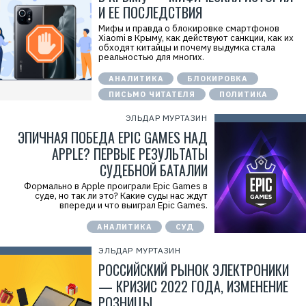
И ЕЕ ПОСЛЕДСТВИЯ
Мифы и правда о блокировке смартфонов
Xiaomi в Крыму, как действуют санкции, как их
обходят китайцы и почему выдумка стала
реальностью для многих.
АНАЛИТИКА
БЛОКИРОВКА
ПИСЬМО ЧИТАТЕЛЯ
ПОЛИТИКА
ЭЛЬДАР МУРТАЗИН
ЭПИЧНАЯ ПОБЕДА EPIC GAMES НАД
APPLE? ПЕРВЫЕ РЕЗУЛЬТАТЫ
СУДЕБНОЙ БАТАЛИИ
Формально в Apple проиграли Epic Games в
суде, но так ли это? Какие суды нас ждут
впереди и что выиграл Epic Games.
АНАЛИТИКА
СУД
ЭЛЬДАР МУРТАЗИН
РОССИЙСКИЙ РЫНОК ЭЛЕКТРОНИКИ
— КРИЗИС 2022 ГОДА, ИЗМЕНЕНИЕ
РОЗНИЦЫ