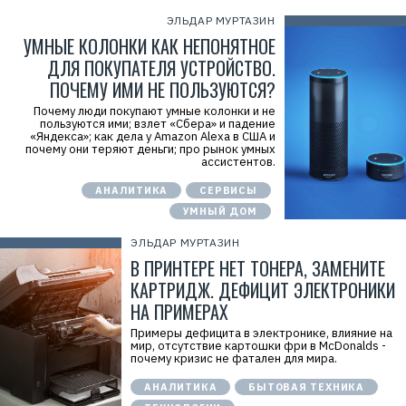
ЭЛЬДАР МУРТАЗИН
УМНЫЕ КОЛОНКИ КАК НЕПОНЯТНОЕ
ДЛЯ ПОКУПАТЕЛЯ УСТРОЙСТВО.
ПОЧЕМУ ИМИ НЕ ПОЛЬЗУЮТСЯ?
Почему люди покупают умные колонки и не
пользуются ими; взлет «Сбера» и падение
«Яндекса»; как дела у Amazon Alexa в США и
почему они теряют деньги; про рынок умных
ассистентов.
АНАЛИТИКА
СЕРВИСЫ
УМНЫЙ ДОМ
ЭЛЬДАР МУРТАЗИН
В ПРИНТЕРЕ НЕТ ТОНЕРА, ЗАМЕНИТЕ
КАРТРИДЖ. ДЕФИЦИТ ЭЛЕКТРОНИКИ
НА ПРИМЕРАХ
Примеры дефицита в электронике, влияние на
мир, отсутствие картошки фри в McDonalds -
почему кризис не фатален для мира.
АНАЛИТИКА
БЫТОВАЯ ТЕХНИКА