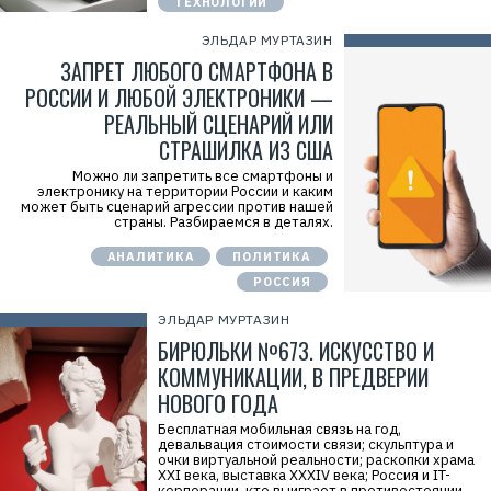
ТЕХНОЛОГИИ
ЭЛЬДАР МУРТАЗИН
ЗАПРЕТ ЛЮБОГО СМАРТФОНА В
РОССИИ И ЛЮБОЙ ЭЛЕКТРОНИКИ —
РЕАЛЬНЫЙ СЦЕНАРИЙ ИЛИ
СТРАШИЛКА ИЗ США
Можно ли запретить все смартфоны и
электронику на территории России и каким
может быть сценарий агрессии против нашей
страны. Разбираемся в деталях.
АНАЛИТИКА
ПОЛИТИКА
РОССИЯ
ЭЛЬДАР МУРТАЗИН
БИРЮЛЬКИ №673. ИСКУССТВО И
КОММУНИКАЦИИ, В ПРЕДВЕРИИ
НОВОГО ГОДА
Бесплатная мобильная связь на год,
девальвация стоимости связи; скульптура и
очки виртуальной реальности; раскопки храма
XXI века, выставка XXXIV века; Россия и IT-
корпорации, кто выиграет в противостоянии.