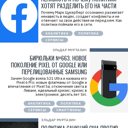
ХОТЯТ РАЗДЕЛИТЬ ЕГО НА ЧАСТИ
Почему Марк Цукерберг осознанно разжигает
ненависть в людях, создает конфликты и не
отвечает за свои действия ни перед кем. Как
политики поймали его в сети.
АНАЛИТИКА
ПОЛИТИКА
СЕРВИСЫ
ЭЛЬДАР МУРТАЗИН
БИРЮЛЬКИ №663. НОВОЕ
ПОКОЛЕНИЕ PIXEL ОТ GOOGLE ИЛИ
ПЕРЕЛИЦОВАННЫЕ SAMSUNG
Зачем Google взяла S21 Ultra и назвала его
Pixel 6 Pro; новые флагманы от Google и
впечатления от Pixel 5a; отключения света в
Ливане, идеальный кризис; кризис в
электронике; десять лет Siri.
АНАЛИТИКА
ПОЛИТИКА
СЕРВИСЫ
СМАРТФОНЫ
ЭЛЬДАР МУРТАЗИН