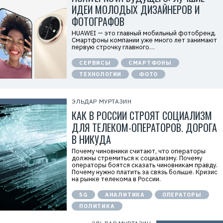
О
ИДЕИ МОЛОДЫХ ДИЗАЙНЕРОВ И
О
«
ФОТОГРАФОВ
Т
е
HUAWEI — это главный мобильный фотобренд.
х
Смартфоны компании уже много лет занимают
к
первую строчку главного…
о
м
СЕРВИСЫ
СМАРТФОНЫ
п
а
ТЕХНОЛОГИИ
ФОТО
н
и
я
Х
ЭЛЬДАР МУРТАЗИН
у
КАК В РОССИИ СТРОЯТ СОЦИАЛИЗМ
а
в
ДЛЯ ТЕЛЕКОМ-ОПЕРАТОРОВ. ДОРОГА
э
й
В НИКУДА
»
И
Почему чиновники считают, что операторы
Н
должны стремиться к социализму. Почему
Н
операторы боятся сказать чиновникам правду.
:
Почему нужно платить за связь больше. Кризис
7
на рынке телекома в России.
7
1
5G
АНАЛИТИКА
ОПЕРАТОРЫ
4
1
ПОЛИТИКА
8
6