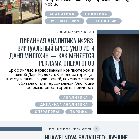
.
Mobile.
E
r
i
АНАЛИТИКА
ПОЛИТИКА
d
ПУТЕШЕСТВИЯ
ТЕХНОЛОГИИ
=
2
V
ЭЛЬДАР МУРТАЗИН
f
ДИВАННАЯ АНАЛИТИКА №263.
n
x
ВИРТУАЛЬНЫЙ БРЮС УИЛЛИС И
y
T
ДАНЯ МИЛОХИН — КАК МЕНЯЕТСЯ
W
РЕКЛАМА ОПЕРАТОРОВ
c
f
Брюс Уиллис, нарисованный компьютером, и
M
живой Даня Милохин. Как оператор ищет
Р
коммуникацию с аудиторией, почему реклама
е
обязана стать персональной. Эволюция
к
рекламы операторов на примерах.
л
а
м
АНАЛИТИКА
о
ДИВАННАЯ АНАЛИТИКА
д
а
ОПЕРАТОРЫ
ТАРИФЫ
т
е
C
л
O
ь
P
НА ПРАВАХ РЕКЛАМЫ
:
Y
I
HUAWEI NOVA БУДУЩЕГО: ЛУЧШИЕ
О
D