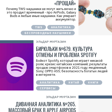
«ПРОЩАЙ»
Почему TWS-наушники не могут жить вечно и
это продукт временный - про AirPods, Galaxy
Buds и любые иные наушники. Как умирает
аккумулятор.
TWS
АНАЛИТИКА
БЕСПРОВОДНЫЕ НАУШНИКИ
ЭЛЬДАР МУРТАЗИН
БИРЮЛЬКИ №679. КУЛЬТУРА
ОТМЕНЫ И ПРОБЛЕМА SPOTIFY
Бойкот Spotify, который не играет никакой
роли; кризис китайских компаний; результаты
продаж смартфонов в 2021 году; медленный
Sony; OPPO A55; безопасность богатых людей
в интернете.
АНАЛИТИКА
КИТАЙ
КНИГИ
СЕРВИСЫ
ЭЛЬДАР МУРТАЗИН
ДИВАННАЯ АНАЛИТИКА №265.
МАССОВЫЙ БРАК В APPLE AIRPODS