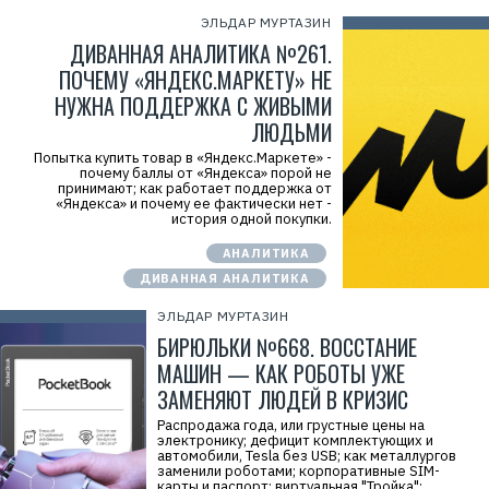
ЭЛЬДАР МУРТАЗИН
ДИВАННАЯ АНАЛИТИКА №261.
ПОЧЕМУ «ЯНДЕКС.МАРКЕТУ» НЕ
НУЖНА ПОДДЕРЖКА С ЖИВЫМИ
ЛЮДЬМИ
Попытка купить товар в «Яндекс.Маркете» -
почему баллы от «Яндекса» порой не
принимают; как работает поддержка от
«Яндекса» и почему ее фактически нет -
история одной покупки.
АНАЛИТИКА
ДИВАННАЯ АНАЛИТИКА
ЭЛЬДАР МУРТАЗИН
БИРЮЛЬКИ №668. ВОССТАНИЕ
МАШИН — КАК РОБОТЫ УЖЕ
ЗАМЕНЯЮТ ЛЮДЕЙ В КРИЗИС
Распродажа года, или грустные цены на
электронику; дефицит комплектующих и
автомобили, Tesla без USB; как металлургов
заменили роботами; корпоративные SIM-
карты и паспорт; виртуальная "Тройка";