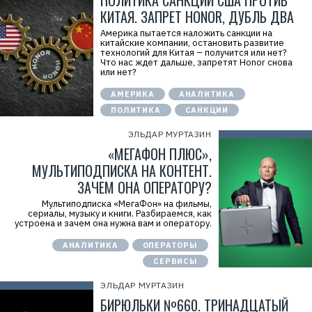
ПОЛИТИКА САНКЦИЙ США ПРОТИВ
КИТАЯ. ЗАПРЕТ HONOR, ДУБЛЬ ДВА
Америка пытается наложить санкции на
китайские компании, остановить развитие
технологий для Китая – получится или нет?
Что нас ждет дальше, запретят Honor снова
или нет?
АМЕРИКА
АНАЛИТИКА
ПОЛИТИКА
САНКЦИИ
ЭЛЬДАР МУРТАЗИН
«МЕГАФОН ПЛЮС»,
МУЛЬТИПОДПИСКА НА КОНТЕНТ.
ЗАЧЕМ ОНА ОПЕРАТОРУ?
Мультиподписка «МегаФон» на фильмы,
сериалы, музыку и книги. Разбираемся, как
устроена и зачем она нужна вам и оператору.
АНАЛИТИКА
ОПЕРАТОРЫ
СЕРВИСЫ
ЭЛЬДАР МУРТАЗИН
БИРЮЛЬКИ №660. ТРИНАДЦАТЫЙ