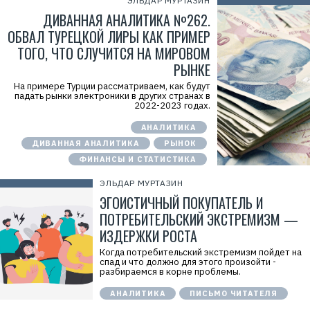
ЭЛЬДАР МУРТАЗИН
8
0
ДИВАННАЯ АНАЛИТИКА №262.
4
ОБВАЛ ТУРЕЦКОЙ ЛИРЫ КАК ПРИМЕР
ТОГО, ЧТО СЛУЧИТСЯ НА МИРОВОМ
РЫНКЕ
На примере Турции рассматриваем, как будут
падать рынки электроники в других странах в
2022-2023 годах.
АНАЛИТИКА
ДИВАННАЯ АНАЛИТИКА
РЫНОК
ФИНАНСЫ И СТАТИСТИКА
ЭЛЬДАР МУРТАЗИН
ЭГОИСТИЧНЫЙ ПОКУПАТЕЛЬ И
ПОТРЕБИТЕЛЬСКИЙ ЭКСТРЕМИЗМ —
ИЗДЕРЖКИ РОСТА
Когда потребительский экстремизм пойдет на
спад и что должно для этого произойти -
разбираемся в корне проблемы.
АНАЛИТИКА
ПИСЬМО ЧИТАТЕЛЯ