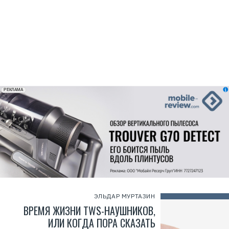
erid: 2VfnxxmNzs5
РЕКЛАМА
ЭЛЬДАР МУРТАЗИН
ВРЕМЯ ЖИЗНИ TWS-НАУШНИКОВ,
ИЛИ КОГДА ПОРА СКАЗАТЬ