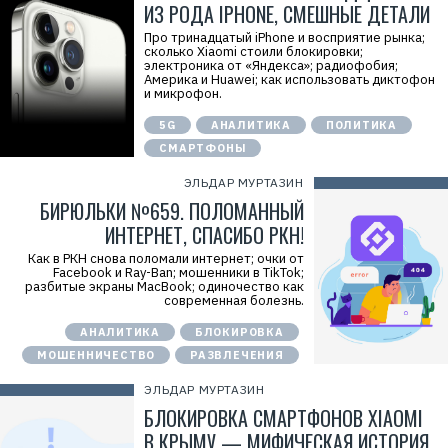
ИЗ РОДА IPHONE, СМЕШНЫЕ ДЕТАЛИ
Про тринадцатый iPhone и восприятие рынка;
сколько Xiaomi стоили блокировки;
электроника от «Яндекса»; радиофобия;
Америка и Huawei; как использовать диктофон
и микрофон.
5G
АНАЛИТИКА
ПОЛИТИКА
СМАРТФОНЫ
ЭЛЬДАР МУРТАЗИН
БИРЮЛЬКИ №659. ПОЛОМАННЫЙ
ИНТЕРНЕТ, СПАСИБО РКН!
Как в РКН снова поломали интернет; очки от
Facebook и Ray-Ban; мошенники в TikTok;
разбитые экраны MacBook; одиночество как
современная болезнь.
АНАЛИТИКА
БЛОКИРОВКА
МОШЕННИЧЕСТВО
РАЗВЛЕЧЕНИЯ
ЭЛЬДАР МУРТАЗИН
БЛОКИРОВКА СМАРТФОНОВ XIAOMI
В КРЫМУ — МИФИЧЕСКАЯ ИСТОРИЯ