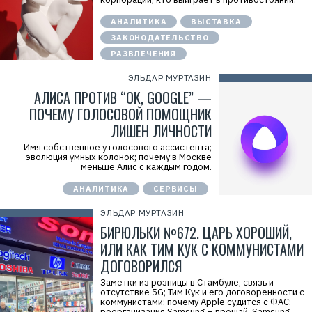
АНАЛИТИКА
ВЫСТАВКА
ЗАКОНОДАТЕЛЬСТВО
РАЗВЛЕЧЕНИЯ
ЭЛЬДАР МУРТАЗИН
АЛИСА ПРОТИВ “ОК, GOOGLE” —
ПОЧЕМУ ГОЛОСОВОЙ ПОМОЩНИК
ЛИШЕН ЛИЧНОСТИ
Имя собственное у голосового ассистента;
эволюция умных колонок; почему в Москве
меньше Алис с каждым годом.
АНАЛИТИКА
СЕРВИСЫ
ЭЛЬДАР МУРТАЗИН
БИРЮЛЬКИ №672. ЦАРЬ ХОРОШИЙ,
ИЛИ КАК ТИМ КУК С КОММУНИСТАМИ
Р
е
ДОГОВОРИЛСЯ
к
л
Заметки из розницы в Стамбуле, связь и
а
отсутствие 5G; Тим Кук и его договоренности с
м
коммунистами; почему Apple судится с ФАС;
а
реорганизация Samsung – прощай, Samsung