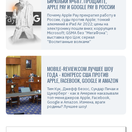
БИРЮЛЬКИ №687. ПРОЩАЙТЕ,
APPLE PAY И GOOGLE PAY В РОССИИ
Почему Apple Pay прекратил работу в
России, суды против Apple; тонкий
алюминий в iPad Air 2022; цены на
электронику пошли вниз; коррупция в
Microsoft; GSMA без “МегаФона”;
выставка про Цоя; сериал
“Воспитанные волками”
MOBILE-REVIEW.COM ЛУЧШЕЕ ШОУ
ГОДА - КОНГРЕСС США ПРОТИВ
APPLE, FACEBOOK, GOOGLE И AMAZON
Тим Кук, Джефф Безос, Сундар Пичаи и
Цукерберг - как в Америке наказывали
топ-менеджеров Apple, Facebook,
Google и Amazon. Измена, враги
родины? Лучшее шоу!