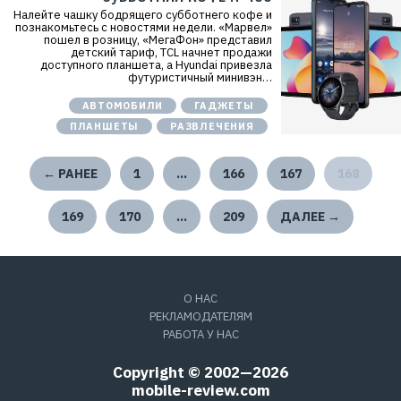
Налейте чашку бодрящего субботнего кофе и
познакомьтесь с новостями недели. «Марвел»
пошел в розницу, «МегаФон» представил
детский тариф, TCL начнет продажи
доступного планшета, а Hyundai привезла
футуристичный минивэн…
АВТОМОБИЛИ
ГАДЖЕТЫ
ПЛАНШЕТЫ
РАЗВЛЕЧЕНИЯ
← РАНЕЕ
1
…
166
167
168
169
170
…
209
ДАЛЕЕ →
О НАС
РЕКЛАМОДАТЕЛЯМ
РАБОТА У НАС
Copyright © 2002—2026
mobile-review.com