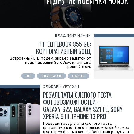
И ДРУГИЕ НОВИНКИ HONOR
ВЛАДИМИР НИМИН
HP ELITEBOOK 855 G8:
КОРПОРАТИВНЫЙ БОЕЦ
Встроенный LTE-модем, экран с защитой от
подглядываний SureView и тачпад с
трекпойнтом.
HP
НОУТБУКИ
ОБЗОР
ЭЛЬДАР МУРТАЗИН
РЕЗУЛЬТАТЫ СЛЕПОГО ТЕСТА
ФОТОВОЗМОЖНОСТЕЙ —
GALAXY S22, GALAXY S21 FE, SONY
XPERIA 5 III, IPHONE 13 PRO
Подводим результаты слепого теста
фотовозможностей основных модулей камер
в четырех флагманах - любопытный результат.