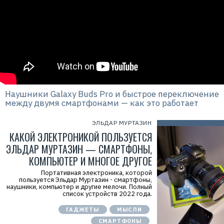
Наушники Galaxy Buds Pro и быстрое переключение
между двумя смартфонами — как это работает
ЭЛЬДАР МУРТАЗИН
КАКОЙ ЭЛЕКТРОНИКОЙ ПОЛЬЗУЕТСЯ
ЭЛЬДАР МУРТАЗИН — СМАРТФОНЫ,
КОМПЬЮТЕР И МНОГОЕ ДРУГОЕ
Портативная электроника, которой
пользуется Эльдар Муртазин - смартфоны,
наушники, компьютер и другие мелочи. Полный
список устройств 2022 года.
ГАДЖЕТЫ
МЫСЛИ
СМАРТФОНЫ