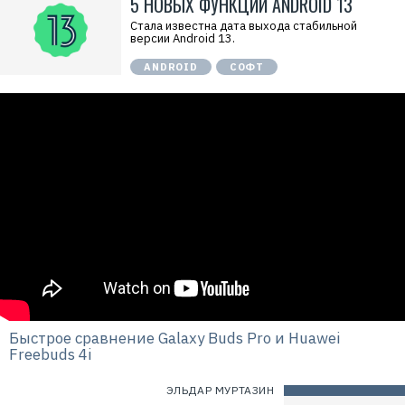
5 НОВЫХ ФУНКЦИЙ ANDROID 13
Стала известна дата выхода стабильной
версии Android 13.
ANDROID
СОФТ
Быстрое сравнение Galaxy Buds Pro и Huawei
Freebuds 4i
ЭЛЬДАР МУРТАЗИН