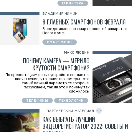
ГАРНИТУРА
ВЛАДИМИР НИМИН
8 ГЛАВНЫХ СМАРТФОНОВ ФЕВРАЛЯ
8 представленных смартфонов + 1 аппарат от
Honor в уме.
Р
е
СМАРТФОНЫ
к
л
а
МАКС ЛЮБИН
м
ПОЧЕМУ КАМЕРА — МЕРИЛО
а
.
КРУТОСТИ СМАРТФОНА?
E
r
По презентациям новых устройств создается
i
впечатление, что качество камеры - это
d
самый важный параметр смартфона.
=
Р
Рассуждаем, так ли это и почему так
2
е
сложилось.
V
к
f
л
n
ТЕЛЕФОНЫ
ТЕХНОЛОГИИ
C
а
x
O
м
y
P
ПАРТНЕРСКИЙ МАТЕРИАЛ
а
T
Y
.
I
W
КАК ВЫБРАТЬ ЛУЧШИЙ
E
D
c
r
ВИДЕОРЕГИСТРАТОР 2022: СОВЕТЫ И
f
i
M
d