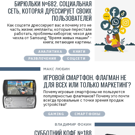
БИРЮЛЬКИ №682. СОЦИАЛЬНАЯ
СЕТЬ, КОТОРАЯ ДРЕССИРУЕТ СВОИХ
ПОЛЬЗОВАТЕЛЕЙ
Как соцсети дрессируют вас и почему это не
часть жизни; импланты, которые перестали
работать, проблемы киборгов; чехол для
чехла от Samsung; "Время живых машин" -
книга; летающие картины.
АНАЛИТИКА
КНИГИ
РАЗВЛЕЧЕНИЯ
СОЦСЕТИ
МАКС ЛЮБИН
ИГРОВОЙ СМАРТФОН. ФЛАГМАН НЕ
ДЛЯ ВСЕХ ИЛИ ТОЛЬКО МАРКЕТИНГ?
Почему игровые смартфоны не пользуются
популярностью флагманов? Почему это почти
всегда провальные с точки зрения продаж
устройства?
GAMING
СМАРТФОНЫ
ВЛАДИМИР ФОКИН
СУББОТНИЙ КОФЕ №188