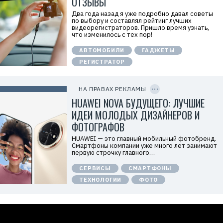
ОТЗЫВЫ
Р
=
е
Два года назад я уже подробно давал советы
к
по выбору и составлял рейтинг лучших
л
видеорегистраторов. Пришло время узнать,
а
что изменилось с тех пор!
м
о
АВТОМОБИЛИ
ГАДЖЕТЫ
д
а
РЕГИСТРАТОР
т
е
C
л
O
ь
P
НА ПРАВАХ РЕКЛАМЫ
:
Y
I
HUAWEI NOVA БУДУЩЕГО: ЛУЧШИЕ
О
D
О
ИДЕИ МОЛОДЫХ ДИЗАЙНЕРОВ И
О
«
ФОТОГРАФОВ
Т
е
HUAWEI — это главный мобильный фотобренд.
х
Смартфоны компании уже много лет занимают
к
первую строчку главного…
о
м
СЕРВИСЫ
СМАРТФОНЫ
п
а
ТЕХНОЛОГИИ
ФОТО
н
и
я
Х
у
а