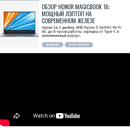
ОБЗОР HONOR MAGICBOOK 16:
МОЩНЫЙ ЛЭПТОП НА
СОВРЕМЕННОМ ЖЕЛЕЗЕ
Экран 16.1 дюйма, AMD Ryzen 5 5600Н, Wi-Fi
6E, до 8 часов работы, зарядка от Type-C и
алюминиевый корпус.
HONOR
НОУТБУКИ