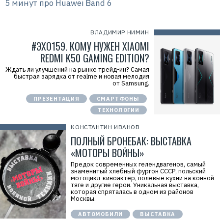
5 минут про Huawei Band 6
ВЛАДИМИР НИМИН
#ЭХО159. КОМУ НУЖЕН XIAOMI
REDMI K50 GAMING EDITION?
Ждать ли улучшений на рынке трейд-ин? Самая
быстрая зарядка от realme и новая мелодия
от Samsung.
ПРЕЗЕНТАЦИЯ
СМАРТФОНЫ
ТЕХНОЛОГИИ
КОНСТАНТИН ИВАНОВ
ПОЛНЫЙ БРОНЕБАК: ВЫСТАВКА
«МОТОРЫ ВОЙНЫ»
Предок современных гелендвагенов, самый
знаменитый хлебный фургон СССР, польский
мотоцикл-киноактер, полевые кухни на конной
тяге и другие герои. Уникальная выставка,
которая спряталась в одном из районов
Москвы.
АВТОМОБИЛИ
ВЫСТАВКА