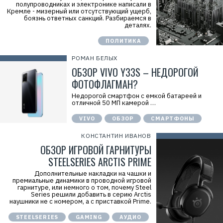
полупроводниках и электронике написали в
Кремле - мизерный или отсутствующий ущерб,
боязнь ответных санкций. Разбираемся в
деталях.
ПОЛИТИКА
РОМАН БЕЛЫХ
ОБЗОР VIVO Y33S – НЕДОРОГОЙ
ФОТОФЛАГМАН?
Недорогой смартфон с емкой батареей и
отличной 50 МП камерой …
VIVO
ОБЗОР
СМАРТФОНЫ
КОНСТАНТИН ИВАНОВ
ОБЗОР ИГРОВОЙ ГАРНИТУРЫ
STEELSERIES ARCTIS PRIME
Дополнительные накладки на чашки и
премиальные динамики в проводной игровой
гарнитуре, или немного о том, почему Steel
Series решили добавить в серию Arctis
наушники не с номером, а c приставкой Prime.
STEELSERIES
GAMING
АУДИО