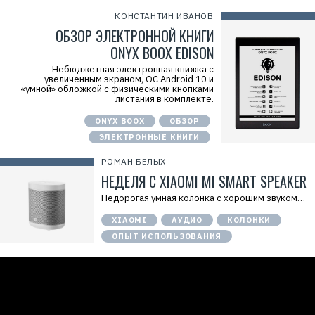
КОНСТАНТИН ИВАНОВ
ОБЗОР ЭЛЕКТРОННОЙ КНИГИ
ONYX BOOX EDISON
Небюджетная электронная книжка с
увеличенным экраном, ОС Android 10 и
«умной» обложкой с физическими кнопками
листания в комплекте.
ONYX BOOX
ОБЗОР
ЭЛЕКТРОННЫЕ КНИГИ
РОМАН БЕЛЫХ
НЕДЕЛЯ С XIAOMI MI SMART SPEAKER
Недорогая умная колонка с хорошим звуком…
XIAOMI
АУДИО
КОЛОНКИ
ОПЫТ ИСПОЛЬЗОВАНИЯ