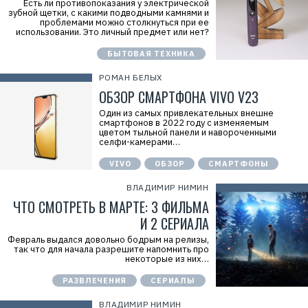
Есть ли противопоказания у электрической
зубной щетки, с какими подводными камнями и
проблемами можно столкнуться при ее
использовании. Это личный предмет или нет?
БЫТОВАЯ ТЕХНИКА
РОМАН БЕЛЫХ
ОБЗОР СМАРТФОНА VIVO V23
Один из самых привлекательных внешне
смартфонов в 2022 году с изменяемым
цветом тыльной панели и навороченными
селфи-камерами…
VIVO
ОБЗОР
СМАРТФОНЫ
ВЛАДИМИР НИМИН
ЧТО СМОТРЕТЬ В МАРТЕ: 3 ФИЛЬМА
И 2 СЕРИАЛА
Февраль выдался довольно бодрым на релизы,
так что для начала разрешите напомнить про
некоторые из них…
РАЗВЛЕЧЕНИЯ
СЕРИАЛЫ
ВЛАДИМИР НИМИН