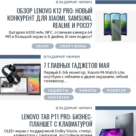
ВЛАДИМИР НИМИН
ОБЗОР LENOVO K12 PRO: НОВЫЙ
КОНКУРЕНТ ДЛЯ XIAOMI, SAMSUNG,
REALME И POCO?
Батарея 6000 мАч, NFC, отличная камера 64
МП и большой экран 6.8 дюйма. В чем подвох?
ОБЗОР
СМАРТФОНЫ
ВЛАДИМИР НИМИН
7 ГЛАВНЫХ ГАДЖЕТОВ МАЯ
Первый E-Ink монитор, Xiaomi Mi Watch Lite,
ноутбуки с гибкими и двумя экранами, гибкий
телевизор…
ГАДЖЕТЫ
КАМЕРЫ
МОНИТОР
НОУТБУКИ
ВЛАДИМИР НИМИН
LENOVO TAB P11 PRO: БИЗНЕС-
ПЛАНШЕТ С КЛАВИАТУРОЙ
OLED-экран с поддержкой Dolby Vision, стилус,
клавиатура с тачпадом, достойное время