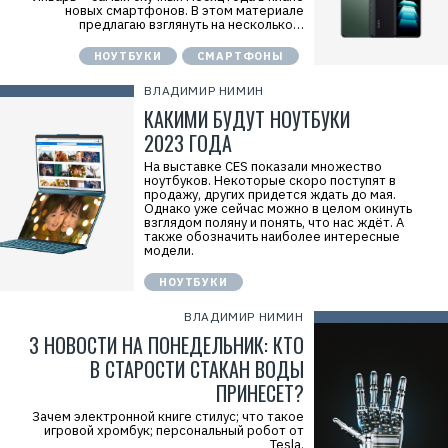
новых смартфонов. В этом материале
предлагаю взглянуть на несколько…
Р
НОУТБУКИ
СМАРТФОНЫ
е
к
л
ВЛАДИМИР НИМИН
а
КАКИМИ БУДУТ НОУТБУКИ
м
а
2023 ГОДА
.
E
На выставке CES показали множество
r
ноутбуков. Некоторые скоро поступят в
i
продажу, других придется ждать до мая.
d
Однако уже сейчас можно в целом окинуть
=
взглядом поляну и понять, что нас ждёт. А
2
также обозначить наиболее интересные
V
модели.
f
n
x
НОУТБУКИ
y
T
ВЛАДИМИР НИМИН
W
c
3 НОВОСТИ НА ПОНЕДЕЛЬНИК: КТО
f
В СТАРОСТИ СТАКАН ВОДЫ
M
Р
ПРИНЕСЕТ?
е
к
Зачем электронной книге стилус; что такое
л
игровой хромбук; персональный робот от
а
Tesla.