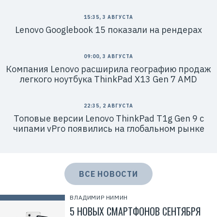
Н
Н
:
15:35, 3 АВГУСТА
7
7
Lenovo Googlebook 15 показали на рендерах
1
4
1
8
09:00, 3 АВГУСТА
6
Компания Lenovo расширила географию продаж
8
0
легкого ноутбука ThinkPad X13 Gen 7 AMD
4
22:35, 2 АВГУСТА
Топовые версии Lenovo ThinkPad T1g Gen 9 с
чипами vPro появились на глобальном рынке
ВСЕ НОВОСТИ
ВЛАДИМИР НИМИН
5 НОВЫХ СМАРТФОНОВ СЕНТЯБРЯ