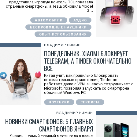
представила игровую консоль, TCL показала
странные смартфоны, а Tesla обновила Model
3…
АВТОМОБИЛИ
АУДИО
БЕСПРОВОДНЫЕ НАУШНИКИ
ОПЫТ ИСПОЛЬЗОВАНИЯ
ВЛАДИМИР НИМИН
ПОНЕДЕЛЬНИК. XIAOMI БЛОКИРУЕТ
TELEGRAM, А TINDER ОКОНЧАТЕЛЬНО
ВСЁ
Китай учит, как правильно блокировать
нежелательные приложения; Tinder не
работает даже с VPN; а Lenovo сотрудничает с
Microsoft, позволяя запускать со смартфона
облачный Windows PC.
НОУТБУКИ
СЕРВИСЫ
ВЛАДИМИР НИМИН
НОВИНКИ СМАРТФОНОВ: 5 ГЛАВНЫХ
СМАРТФОНОВ ЯНВАРЯ
Январь – самый скучный месяц года в плане