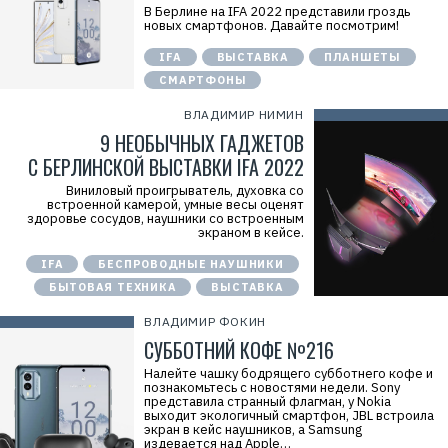
В Берлине на IFA 2022 представили гроздь
новых смартфонов. Давайте посмотрим!
IFA
ВЫСТАВКА
ПЛАНШЕТЫ
СМАРТФОНЫ
ВЛАДИМИР НИМИН
9 НЕОБЫЧНЫХ ГАДЖЕТОВ
С БЕРЛИНСКОЙ ВЫСТАВКИ IFA 2022
Виниловый проигрыватель, духовка со
встроенной камерой, умные весы оценят
здоровье сосудов, наушники со встроенным
экраном в кейсе.
IFA
БЕСПРОВОДНЫЕ НАУШНИКИ
БЫТОВАЯ ТЕХНИКА
ВЫСТАВКА
ВЛАДИМИР ФОКИН
СУББОТНИЙ КОФЕ №216
Налейте чашку бодрящего субботнего кофе и
познакомьтесь с новостями недели. Sony
представила странный флагман, у Nokia
выходит экологичный смартфон, JBL встроила
экран в кейс наушников, а Samsung
издевается над Apple…