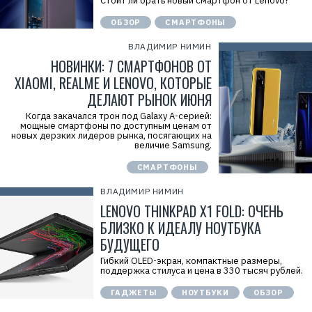
Стоит ли брать новый смартфон от Lenovo?
ОБЗОР
СМАРТФОНЫ
ВЛАДИМИР НИМИН
НОВИНКИ: 7 СМАРТФОНОВ ОТ
XIAOMI, REALME И LENOVO, КОТОРЫЕ
ДЕЛАЮТ РЫНОК ИЮНЯ
Когда закачался трон под Galaxy А-серией:
мощные смартфоны по доступным ценам от
новых дерзких лидеров рынка, посягающих на
величие Samsung.
СМАРТФОНЫ
ВЛАДИМИР НИМИН
LENOVO THINKPAD X1 FOLD: ОЧЕНЬ
БЛИЗКО К ИДЕАЛУ НОУТБУКА
БУДУЩЕГО
Гибкий OLED-экран, компактные размеры,
поддержка стилуса и цена в 330 тысяч рублей.
ГАДЖЕТЫ
НОУТБУКИ
ОБЗОР