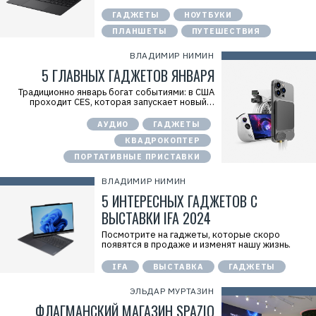
ГАДЖЕТЫ
НОУТБУКИ
ПЛАНШЕТЫ
ПУТЕШЕСТВИЯ
ВЛАДИМИР НИМИН
5 ГЛАВНЫХ ГАДЖЕТОВ ЯНВАРЯ
Традиционно январь богат событиями: в США
проходит CES, которая запускает новый…
АУДИО
ГАДЖЕТЫ
КВАДРОКОПТЕР
ПОРТАТИВНЫЕ ПРИСТАВКИ
ВЛАДИМИР НИМИН
5 ИНТЕРЕСНЫХ ГАДЖЕТОВ С
ВЫСТАВКИ IFA 2024
Посмотрите на гаджеты, которые скоро
появятся в продаже и изменят нашу жизнь.
IFA
ВЫСТАВКА
ГАДЖЕТЫ
ЭЛЬДАР МУРТАЗИН
ФЛАГМАНСКИЙ МАГАЗИН SPAZIO