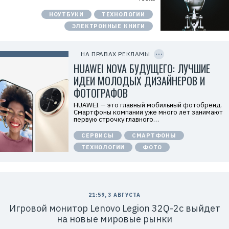
м
о
НОУТБУКИ
ТЕХНОЛОГИИ
д
а
ЭЛЕКТРОННЫЕ КНИГИ
т
е
C
л
O
ь
P
НА ПРАВАХ РЕКЛАМЫ
:
Y
I
HUAWEI NOVA БУДУЩЕГО: ЛУЧШИЕ
О
D
О
ИДЕИ МОЛОДЫХ ДИЗАЙНЕРОВ И
О
«
ФОТОГРАФОВ
Т
е
HUAWEI — это главный мобильный фотобренд.
х
Смартфоны компании уже много лет занимают
к
первую строчку главного…
о
м
СЕРВИСЫ
СМАРТФОНЫ
п
а
ТЕХНОЛОГИИ
ФОТО
н
и
я
Х
у
а
в
21:59, 3 АВГУСТА
э
Игровой монитор Lenovo Legion 32Q-2c выйдет
й
»
на новые мировые рынки
И