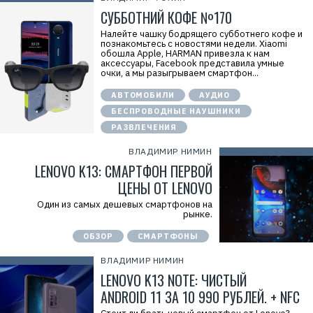
СУББОТНИЙ КОФЕ №170
Налейте чашку бодрящего субботнего кофе и
познакомьтесь с новостями недели. Xiaomi
обошла Apple, HARMAN привезла к нам
аксессуары, Facebook представила умные
очки, а мы разыгрываем смартфон...
АВТОМОБИЛИ
АУДИО
БЕСПРОВОДНЫЕ НАУШНИКИ
РАЗВЛЕЧЕНИЯ
ВЛАДИМИР НИМИН
LENOVO K13: СМАРТФОН ПЕРВОЙ
ЦЕНЫ ОТ LENOVO
Один из самых дешевых смартфонов на
рынке.
ОБЗОР
СМАРТФОНЫ
ВЛАДИМИР НИМИН
LENOVO K13 NOTE: ЧИСТЫЙ
ANDROID 11 ЗА 10 990 РУБЛЕЙ. + NFC