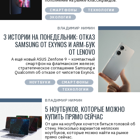
пополнение на рынке классифайдов.
СМАРТФОНЫ
ТЕХНОЛОГИИ
ЭКОЛОГИЯ
ВЛАДИМИР НИМИН
3 ИСТОРИИ НА ПОНЕДЕЛЬНИК: ОТКАЗ
SAMSUNG ОТ EXYNOS И ARM‑БУК
ОТ LENOVO
А ещё новый ASUS Zenfone 9 – компактный
смартфон на флагманском железе;
стратегическое соглашение Samsung и
Qualcomm об отказе от чипсетов Exynos.
НОУТБУКИ
СМАРТФОНЫ
ТЕХНОЛОГИИ
ВЛАДИМИР НИМИН
5 НОУТБУКОВ, КОТОРЫЕ МОЖНО
КУПИТЬ ПРЯМО СЕЙЧАС
От цен на ноутбуки хочется биться головой об
стену. Несколько вариантов неплохих
ноутбуков, которые можно найти на рынке
прямо сейчас.