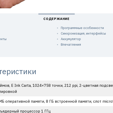
Программные особенности
Синхронизация, интерфейсы
енты
Аккумулятор
Впечатления
теристики
ймов, E Ink Carta, 1024×758 точки, 212 ppi, 2-цветная подс
лировкой
МБ оперативной памяти, 8 ГБ встроенной памяти, слот micr
ъядерный процессор 1 ГГц