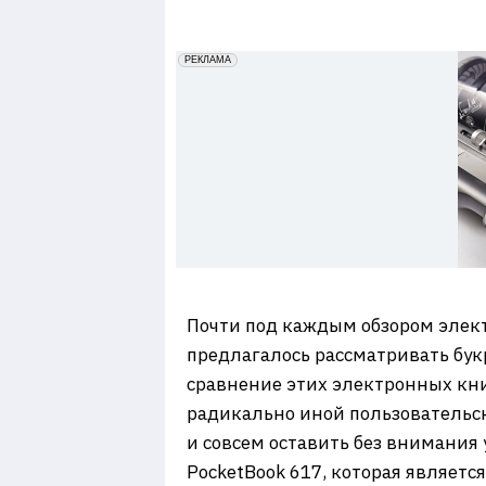
7
erid: 2VfnxxmNzs5
РЕКЛАМА
Почти под каждым обзором элект
предлагалось рассматривать букр
сравнение этих электронных кни
радикально иной пользовательск
и совсем оставить без внимания 
PocketBook 617, которая являетс