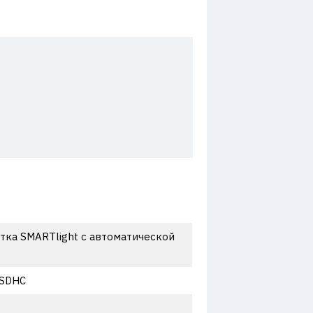
ветка SMARTlight с автоматической
oSDHC