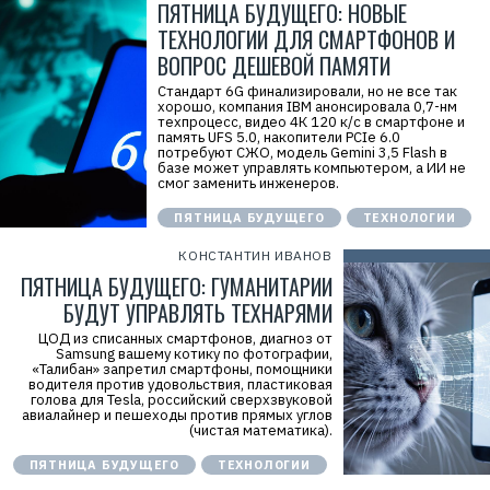
ПЯТНИЦА БУДУЩЕГО: НОВЫЕ
ТЕХНОЛОГИИ ДЛЯ СМАРТФОНОВ И
ВОПРОС ДЕШЕВОЙ ПАМЯТИ
Стандарт 6G финализировали, но не все так
хорошо, компания IBM анонсировала 0,7-нм
техпроцесс, видео 4К 120 к/с в смартфоне и
память UFS 5.0, накопители PCIe 6.0
потребуют СЖО, модель Gemini 3,5 Flash в
базе может управлять компьютером, а ИИ не
смог заменить инженеров.
ПЯТНИЦА БУДУЩЕГО
ТЕХНОЛОГИИ
КОНСТАНТИН ИВАНОВ
ПЯТНИЦА БУДУЩЕГО: ГУМАНИТАРИИ
БУДУТ УПРАВЛЯТЬ ТЕХНАРЯМИ
ЦОД из списанных смартфонов, диагноз от
Samsung вашему котику по фотографии,
«Талибан» запретил смартфоны, помощники
водителя против удовольствия, пластиковая
голова для Tesla, российский сверхзвуковой
авиалайнер и пешеходы против прямых углов
(чистая математика).
ПЯТНИЦА БУДУЩЕГО
ТЕХНОЛОГИИ