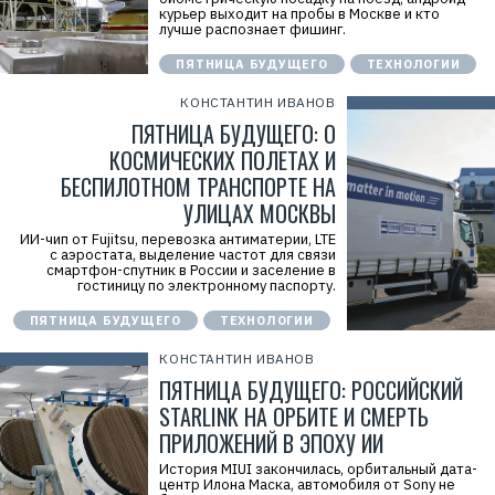
Н
курьер выходит на пробы в Москве и кто
Н
лучше распознает фишинг.
:
7
7
ПЯТНИЦА БУДУЩЕГО
ТЕХНОЛОГИИ
1
4
КОНСТАНТИН ИВАНОВ
1
8
ПЯТНИЦА БУДУЩЕГО: О
6
КОСМИЧЕСКИХ ПОЛЕТАХ И
8
0
БЕСПИЛОТНОМ ТРАНСПОРТЕ НА
4
УЛИЦАХ МОСКВЫ
ИИ-чип от Fujitsu, перевозка антиматерии, LTE
с аэростата, выделение частот для связи
смартфон-спутник в России и заселение в
гостиницу по электронному паспорту.
ПЯТНИЦА БУДУЩЕГО
ТЕХНОЛОГИИ
КОНСТАНТИН ИВАНОВ
ПЯТНИЦА БУДУЩЕГО: РОССИЙСКИЙ
STARLINK НА ОРБИТЕ И СМЕРТЬ
ПРИЛОЖЕНИЙ В ЭПОХУ ИИ
История MIUI закончилась, орбитальный дата-
центр Илона Маска, автомобиля от Sony не