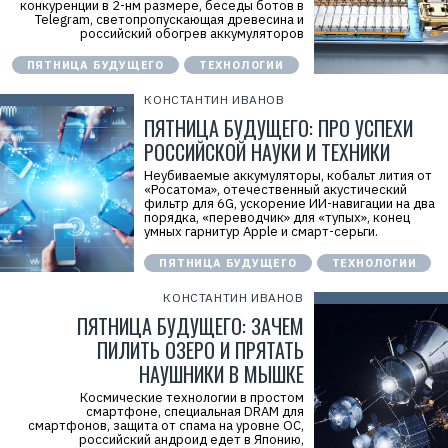
конкуренции в 2-нм размере, беседы ботов в
Telegram, светопропускающая древесина и
российский обогрев аккумуляторов
Р
е
ПЯТНИЦА БУДУЩЕГО
ТЕХНОЛОГИИ
к
л
а
КОНСТАНТИН ИВАНОВ
м
ПЯТНИЦА БУДУЩЕГО: ПРО УСПЕХИ
а
.
РОССИЙСКОЙ НАУКИ И ТЕХНИКИ
E
r
Неубиваемые аккумуляторы, кобальт лития от
i
«Росатома», отечественный акустический
d
фильтр для 6G, ускорение ИИ-навигации на два
=
порядка, «переводчик» для «тупых», конец
2
умных гарнитур Apple и смарт-серьги.
V
f
ПЯТНИЦА БУДУЩЕГО
ТЕХНОЛОГИИ
n
x
y
КОНСТАНТИН ИВАНОВ
T
ПЯТНИЦА БУДУЩЕГО: ЗАЧЕМ
W
c
ПИЛИТЬ ОЗЕРО И ПРЯТАТЬ
f
M
НАУШНИКИ В МЫШКЕ
Р
е
Космические технологии в простом
к
смартфоне, специальная DRAM для
л
смартфонов, защита от спама на уровне ОС,
а
российский андроид едет в Японию,