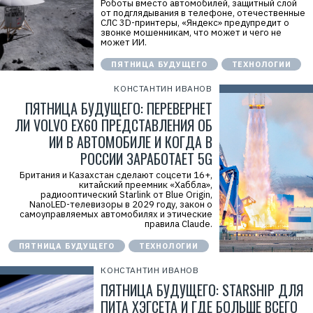
Роботы вместо автомобилей, защитный слой
от подглядывания в телефоне, отечественные
СЛС 3D-принтеры, «Яндекс» предупредит о
звонке мошенникам, что может и чего не
может ИИ.
ПЯТНИЦА БУДУЩЕГО
ТЕХНОЛОГИИ
КОНСТАНТИН ИВАНОВ
ПЯТНИЦА БУДУЩЕГО: ПЕРЕВЕРНЕТ
ЛИ VOLVO EX60 ПРЕДСТАВЛЕНИЯ ОБ
ИИ В АВТОМОБИЛЕ И КОГДА В
РОССИИ ЗАРАБОТАЕТ 5G
Британия и Казахстан сделают соцсети 16+,
китайский преемник «Хаббла»,
радиооптический Starlink от Blue Origin,
NanoLED-телевизоры в 2029 году, закон о
самоуправляемых автомобилях и этические
правила Claude.
ПЯТНИЦА БУДУЩЕГО
ТЕХНОЛОГИИ
КОНСТАНТИН ИВАНОВ
ПЯТНИЦА БУДУЩЕГО: STARSHIP ДЛЯ
ПИТА ХЭГСЕТА И ГДЕ БОЛЬШЕ ВСЕГО