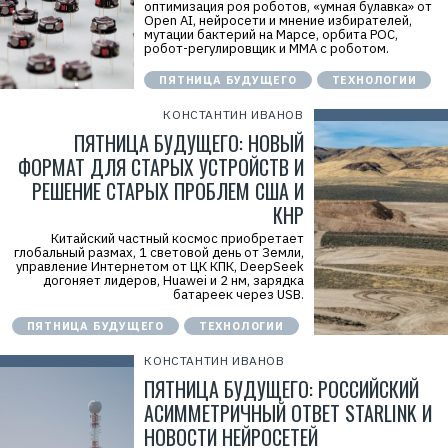
оптимизация роя роботов, «умная булавка» от
Open AI, нейросети и мнение избирателей,
мутации бактерий на Марсе, орбита РОС,
робот-регулировщик и ММА с роботом.
ПЯТНИЦА БУДУЩЕГО
ТЕХНОЛОГИИ
КОНСТАНТИН ИВАНОВ
ПЯТНИЦА БУДУЩЕГО: НОВЫЙ
ФОРМАТ ДЛЯ СТАРЫХ УСТРОЙСТВ И
РЕШЕНИЕ СТАРЫХ ПРОБЛЕМ США И
КНР
Китайский частный космос приобретает
глобальный размах, 1 световой день от Земли,
управление Интернетом от ЦК КПК, DeepSeek
догоняет лидеров, Huawei и 2 нм, зарядка
батареек через USB.
ПЯТНИЦА БУДУЩЕГО
ТЕХНОЛОГИИ
КОНСТАНТИН ИВАНОВ
ПЯТНИЦА БУДУЩЕГО: РОССИЙСКИЙ
АСИММЕТРИЧНЫЙ ОТВЕТ STARLINK И
НОВОСТИ НЕЙРОСЕТЕЙ