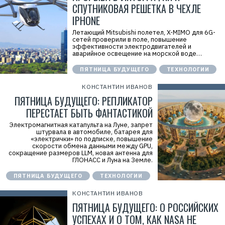
СПУТНИКОВАЯ РЕШЕТКА В ЧЕХЛЕ
IPHONE
Летающий Mitsubishi полетел, X-MIMO для 6G-
сетей проверили в поле, повышение
эффективности электродвигателей и
аварийное освещение на морской воде…
ПЯТНИЦА БУДУЩЕГО
ТЕХНОЛОГИИ
КОНСТАНТИН ИВАНОВ
ПЯТНИЦА БУДУЩЕГО: РЕПЛИКАТОР
ПЕРЕСТАЕТ БЫТЬ ФАНТАСТИКОЙ
Электромагнитная катапульта на Луне, запрет
штурвала в автомобиле, батарея для
«электрички» по подписке, повышение
скорости обмена данными между GPU,
сокращение размеров LLM, новая антенна для
ГЛОНАСС и Луна на Земле.
ПЯТНИЦА БУДУЩЕГО
ТЕХНОЛОГИИ
КОНСТАНТИН ИВАНОВ
ПЯТНИЦА БУДУЩЕГО: О РОССИЙСКИХ
УСПЕХАХ И О ТОМ, КАК NASA НЕ