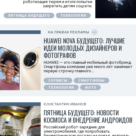
м
роботизация тюрем и итоги попытки
о
запретить детям соцсети.
д
а
ПЯТНИЦА БУДУЩЕГО
ТЕХНОЛОГИИ
т
е
C
л
O
ь
P
НА ПРАВАХ РЕКЛАМЫ
:
Y
I
HUAWEI NOVA БУДУЩЕГО: ЛУЧШИЕ
О
D
О
ИДЕИ МОЛОДЫХ ДИЗАЙНЕРОВ И
О
«
ФОТОГРАФОВ
Т
е
HUAWEI — это главный мобильный фотобренд.
х
Смартфоны компании уже много лет занимают
к
первую строчку главного…
о
м
СЕРВИСЫ
СМАРТФОНЫ
п
а
ТЕХНОЛОГИИ
ФОТО
н
и
я
Х
КОНСТАНТИН ИВАНОВ
у
ПЯТНИЦА БУДУЩЕГО: НОВОСТИ
а
в
КОСМОСА И ВНЕДРЕНИЕ АНДРОИДОВ
э
й
Российский робот-зарядник для
»
электромобилей, где попробовать
И
биометрическую посадку на поезд, андроид-