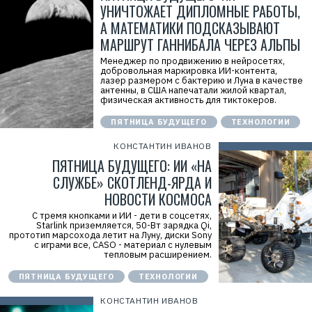
УНИЧТОЖАЕТ ДИПЛОМНЫЕ РАБОТЫ,
А МАТЕМАТИКИ ПОДСКАЗЫВАЮТ
МАРШРУТ ГАННИБАЛА ЧЕРЕЗ АЛЬПЫ
Менеджер по продвижению в нейросетях,
добровольная маркировка ИИ-контента,
лазер размером с бактерию и Луна в качестве
антенны, в США напечатали жилой квартал,
физическая активность для тиктокеров.
ПЯТНИЦА БУДУЩЕГО
ТЕХНОЛОГИИ
КОНСТАНТИН ИВАНОВ
ПЯТНИЦА БУДУЩЕГО: ИИ «НА
СЛУЖБЕ» СКОТЛЕНД-ЯРДА И
НОВОСТИ КОСМОСА
С тремя кнопками и ИИ - дети в соцсетях,
Starlink приземляется, 50-Вт зарядка Qi,
прототип марсохода летит на Луну, диски Sony
с играми все, CASO - материал с нулевым
тепловым расширением.
ПЯТНИЦА БУДУЩЕГО
ТЕХНОЛОГИИ
КОНСТАНТИН ИВАНОВ