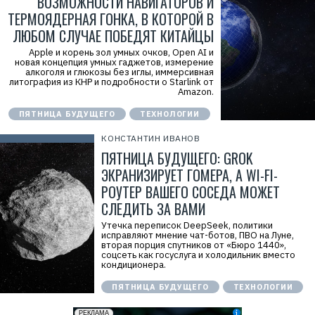
ВОЗМОЖНОСТИ НАВИГАТОРОВ И
ТЕРМОЯДЕРНАЯ ГОНКА, В КОТОРОЙ В
ЛЮБОМ СЛУЧАЕ ПОБЕДЯТ КИТАЙЦЫ
Apple и корень зол умных очков, Open AI и
новая концепция умных гаджетов, измерение
алкоголя и глюкозы без иглы, иммерсивная
литография из КНР и подробности о Starlink от
Amazon.
ПЯТНИЦА БУДУЩЕГО
ТЕХНОЛОГИИ
КОНСТАНТИН ИВАНОВ
ПЯТНИЦА БУДУЩЕГО: GROK
ЭКРАНИЗИРУЕТ ГОМЕРА, А WI-FI-
РОУТЕР ВАШЕГО СОСЕДА МОЖЕТ
СЛЕДИТЬ ЗА ВАМИ
Утечка переписок DeepSeek, политики
исправляют мнение чат-ботов, ПВО на Луне,
вторая порция спутников от «Бюро 1440»,
соцсеть как госуслуга и холодильник вместо
кондиционера.
ПЯТНИЦА БУДУЩЕГО
ТЕХНОЛОГИИ