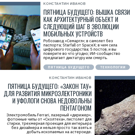
КОНСТАНТИН ИВАНОВ
ПЯТНИЦА БУДУЩЕГО: ВЫШКА СВЯЗИ
КАК АРХИТЕКТУРНЫЙ ОБЪЕКТ И
СЛЕДУЮЩИЙ ШАГ В ЭВОЛЮЦИИ
МОБИЛЬНЫХ УСТРОЙСТВ
Робозавод «Семаргл»; в самолет без
паспорта; Starfall от SpaceX; в чем сила
цифрового государства; 5 постов, и вы
поверите во что угодно; ИИ-сообщество
предлагает диктатуру или смерть.
ПЯТНИЦА БУДУЩЕГО
ТЕХНОЛОГИИ
КОНСТАНТИН ИВАНОВ
ПЯТНИЦА БУДУЩЕГО: «ЗАКОН ТАУ»
ДЛЯ РАЗВИТИЯ МИКРОЭЛЕКТРОНИКИ
И УФОЛОГИ СНОВА НЕДОВОЛЬНЫ
ПЕНТАГОНОМ
Электромобиль Ferrari, лазерный «дирижер»,
фотонные чипы от «Сколтеха», пистолет для
стирки, трехмерная проекция для интерьера
без дизайнера и нельзя просто так взять и
добыть ископаемых на астероиде.