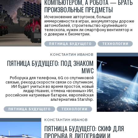
КОМПЬЮТЕРОМ, А РОБОТА — БРАТЬ
ПРОИЗВОЛЬНЫЕ ПРЕДМЕТЫ
Исчезновение автоугонов, больше
иммерсивности в играх, аккумуляторы дороже
автомобилей, строительство крупнейшего
телескопа, нужен ли смартфону вентилятор и
о доверии к биометрии.
ПЯТНИЦА БУДУЩЕГО
ТЕХНОЛОГИИ
КОНСТАНТИН ИВАНОВ
ПЯТНИЦА БУДУЩЕГО: ПОД ЗНАКОМ
MWC
Роборука для телефона, 6G со спутниковой
связью, рекорд скорости связи со спутником,
ИИ будет учиться во время простоя, новый
лидар Huawei, отмена «военных» ИИ,
российские натриевые батареи, европейская
альтернатива Starship.
ПЯТНИЦА БУДУЩЕГО
ТЕХНОЛОГИИ
КОНСТАНТИН ИВАНОВ
ПЯТНИЦА БУДУЩЕГО: СКИФ ДЛЯ
ПРОРЫВА В ЛИТОГРАФИИ И