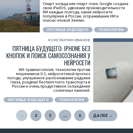
Смарт-кольца или смарт-очки, Google создала
свою iPadOS, удвоение производительности
ИИ каждые полгода, какие нейросети
популярнее в России, огораживание ИИ и
поиски «Новой Земли».
ПЯТНИЦА БУДУЩЕГО
ТЕХНОЛОГИИ
КОНСТАНТИН ИВАНОВ
ПЯТНИЦА БУДУЩЕГО: IPHONE БЕЗ
КНОПОК И ПОИСК САМОСОЗНАНИЯ У
НЕЙРОСЕТИ
ИИ-травматология, технологии против
мошенников 0:1, нейросетевой прогноз
погоды, улучшенное распознавание радужки
глаза, роадмап беспилотного транспорта в
России и очень продуктивное охлаждение
солнечных панелей.
ПЯТНИЦА БУДУЩЕГО
ТЕХНОЛОГИИ
1
2
3
…
6
ДАЛЕЕ →