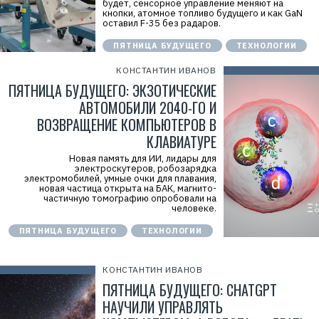
будет, сенсорное управление меняют на
кнопки, атомное топливо будущего и как GaN
оставил F-35 без радаров.
ПЯТНИЦА БУДУЩЕГО
ТЕХНОЛОГИИ
КОНСТАНТИН ИВАНОВ
ПЯТНИЦА БУДУЩЕГО: ЭКЗОТИЧЕСКИЕ
АВТОМОБИЛИ 2040-ГО И
ВОЗВРАЩЕНИЕ КОМПЬЮТЕРОВ В
КЛАВИАТУРЕ
Новая память для ИИ, лидары для
электроскутеров, робозарядка
электромобилей, умные очки для плавания,
новая частица открыта на БАК, магнито-
частичную томографию опробовали на
человеке.
ПЯТНИЦА БУДУЩЕГО
ТЕХНОЛОГИИ
КОНСТАНТИН ИВАНОВ
ПЯТНИЦА БУДУЩЕГО: CHATGPT
НАУЧИЛИ УПРАВЛЯТЬ