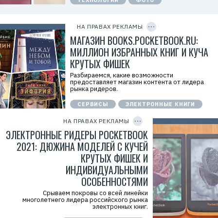
ТЕХНОЛОГИИ
ФОТО
н
л
и
C
а
я
O
м
Х
P
НА ПРАВАХ РЕКЛАМЫ
а
Y
у
.
I
МАГАЗИН BOOKS.POCKETBOOK.RU:
а
E
D
в
r
МИЛЛИОН ИЗБРАННЫХ КНИГ И КУЧА
э
i
й
КРУТЫХ ФИШЕК
d
»
=
И
Разбираемся, какие возможности
Н
Р
предоставляет магазин контента от лидера
Н
е
рынка ридеров.
:
к
7
л
СЕРВИСЫ
ЭЛЕКТРОННЫЕ КНИГИ
7
C
а
1
O
м
P
4
НА ПРАВАХ РЕКЛАМЫ
а
Y
1
.
I
ЭЛЕКТРОННЫЕ РИДЕРЫ POCKETBOOK
8
E
D
6
r
2021: ДЮЖИНА МОДЕЛЕЙ С КУЧЕЙ
8
i
0
КРУТЫХ ФИШЕК И
d
4
=
ИНДИВИДУАЛЬНЫМИ
ОСОБЕННОСТЯМИ
Срываем покровы со всей линейки
многолетнего лидера российского рынка
электронных книг.