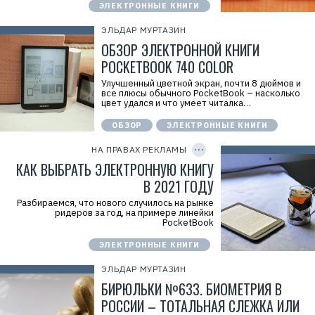
ЭЛЕКТРОННЫЕ КНИГИ
ЭЛЬДАР МУРТАЗИН
ОБЗОР ЭЛЕКТРОННОЙ КНИГИ
POCKETBOOK 740 COLOR
Улучшенный цветной экран, почти 8 дюймов и
Р
все плюсы обычного PocketBook – насколько
е
цвет удался и что умеет читалка…
к
л
ОБЗОР
ЭЛЕКТРОННЫЕ КНИГИ
C
а
O
м
P
НА ПРАВАХ РЕКЛАМЫ
а
Y
.
I
КАК ВЫБРАТЬ ЭЛЕКТРОННУЮ КНИГУ
E
D
r
В 2021 ГОДУ
i
d
Разбираемся, что нового случилось на рынке
=
ридеров за год, на примере линейки
PocketBook
ЭЛЕКТРОННЫЕ КНИГИ
ЭЛЬДАР МУРТАЗИН
БИРЮЛЬКИ №633. БИОМЕТРИЯ В
РОССИИ – ТОТАЛЬНАЯ СЛЕЖКА ИЛИ