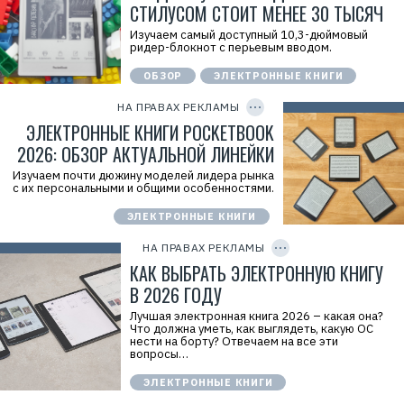
л
d
СТИЛУСОМ СТОИТ МЕНЕЕ 30 ТЫСЯЧ
D
ь
=
Р
:
2
Изучаем самый доступный 10,3-дюймовый
е
О
W
ридер-блокнот с перьевым вводом.
к
О
5
л
О
z
а
ОБЗОР
ЭЛЕКТРОННЫЕ КНИГИ
"
F
C
м
Л
J
O
о
P
И
F
НА ПРАВАХ РЕКЛАМЫ
д
Y
Б
C
I
ЭЛЕКТРОННЫЕ КНИГИ POCKETBOOK
а
Р
i
D
т
О
J
2026: ОБЗОР АКТУАЛЬНОЙ ЛИНЕЙКИ
е
"
k
л
И
Р
Изучаем почти дюжину моделей лидера рынка
ь
Н
е
с их персональными и общими особенностями.
:
Н
к
О
:
л
О
9
а
ЭЛЕКТРОННЫЕ КНИГИ
C
О
7
м
O
"
0
о
P
НА ПРАВАХ РЕКЛАМЫ
Л
5
д
Y
И
I
КАК ВЫБРАТЬ ЭЛЕКТРОННУЮ КНИГУ
1
а
D
Б
7
т
В 2026 ГОДУ
Р
7
е
О
2
л
Лучшая электронная книга 2026 – какая она?
"
0
ь
Что должна уметь, как выглядеть, какую ОС
И
4
:
нести на борту? Отвечаем на все эти
Н
О
вопросы…
Н
О
:
О
9
"
ЭЛЕКТРОННЫЕ КНИГИ
7
Л
0