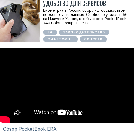
УДОБСТВО ДЛЯ СЕРВИСОВ
Биометрия в России, сбор лиц государством;
персональные данные; Clubhouse увядает; 5G
на Huawei и Xiaomi, кто быстрее; PocketBook
740 Color; возврат в МТС.
5G
ЗАКОНОДАТЕЛЬСТВО
СМАРТФОНЫ
СОЦСЕТИ
Обзор PocketBook ERA