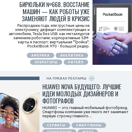
y
БИРЮЛЬКИ №668. ВОССТАНИЕ
T
МАШИН — КАК РОБОТЫ УЖЕ
W
c
ЗАМЕНЯЮТ ЛЮДЕЙ В КРИЗИС
f
M
Распродажа года, или грустные цены на
Р
электронику; дефицит комплектующих и
е
автомобили, Tesla без USB; как металлургов
к
заменили роботами; корпоративные SIM-
л
карты и паспорт; виртуальная "Тройка";
а
PocketBook 970 - большой ридер.
м
о
АМЕРИКА
АНАЛИТИКА
д
а
ОПЕРАТОРЫ
РИТЕЙЛ
т
е
C
л
O
ь
P
НА ПРАВАХ РЕКЛАМЫ
:
Y
I
HUAWEI NOVA БУДУЩЕГО: ЛУЧШИЕ
О
D
О
ИДЕИ МОЛОДЫХ ДИЗАЙНЕРОВ И
О
«
ФОТОГРАФОВ
Т
е
HUAWEI — это главный мобильный фотобренд.
х
Смартфоны компании уже много лет занимают
к
первую строчку главного…
о
м
Р
СЕРВИСЫ
СМАРТФОНЫ
п
е
а
к