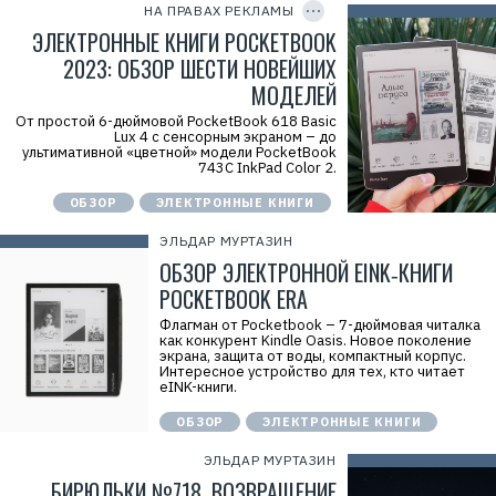
P
НА ПРАВАХ РЕКЛАМЫ
р
Н
В
Y
а
Н
а
I
ЭЛЕКТРОННЫЕ КНИГИ POCKETBOOK
с
:
D
л
н
7
2023: ОБЗОР ШЕСТИ НОВЕЙШИХ
е
о
7
р
МОДЕЛЕЙ
о
1
ь
к
3
е
Т
От простой 6-дюймовой PocketBook 618 Basic
0
в
а
Lux 4 с сенсорным экраном – до
0
н
т
ультимативной «цветной» модели PocketBook
2
а
ь
743C InkPad Color 2.
4
И
я
6
Н
н
1
Н
ОБЗОР
ЭЛЕКТРОННЫЕ КНИГИ
а
0
:
В
6
7
ЭЛЬДАР МУРТАЗИН
а
7
л
1
ОБЗОР ЭЛЕКТРОННОЙ EINK‑КНИГИ
е
3
р
POCKETBOOK ERA
0
ь
0
е
Флагман от Pocketbook – 7-дюймовая читалка
2
в
как конкурент Kindle Oasis. Новое поколение
4
н
экрана, защита от воды, компактный корпус.
6
а
Интересное устройство для тех, кто читает
1
И
eINK-книги.
0
Н
6
Н
ОБЗОР
ЭЛЕКТРОННЫЕ КНИГИ
:
7
ЭЛЬДАР МУРТАЗИН
7
1
БИРЮЛЬКИ №718. ВОЗВРАЩЕНИЕ
3