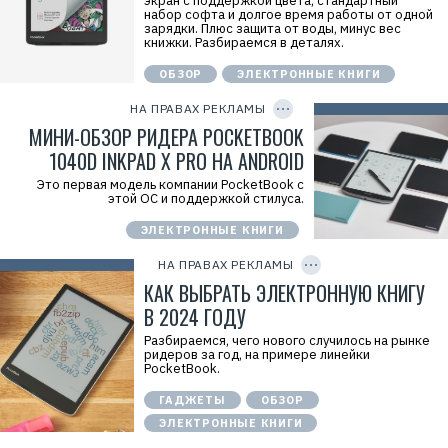
экран с поддержкой цвета, стандартный
7
.
е
P
набор софта и долгое время работы от одной
2
E
л
Р
зарядки. Плюс защита от воды, минус вес
0
r
ь
е
книжки. Разбираемся в деталях.
4
i
:
к
6
d
И
л
2
ОБЗОР
ЭЛЕКТРОННЫЕ КНИГИ
C
=
П
а
5
O
L
К
м
6
P
j
НА ПРАВАХ РЕКЛАМЫ
р
о
2
Y
N
а
д
I
МИНИ-ОБЗОР РИДЕРА POCKETBOOK
8
с
а
D
K
н
т
1040D INKPAD X PRO НА ANDROID
S
о
е
W
о
л
Это первая модель компании PocketBook с
L
к
ь
этой ОС и поддержкой стилуса.
a
Т
:
Р
а
И
ЭЛЕКТРОННЫЕ КНИГИ
е
т
C
П
к
O
ь
К
P
л
я
НА ПРАВАХ РЕКЛАМЫ
р
Y
а
н
а
I
КАК ВЫБРАТЬ ЭЛЕКТРОННУЮ КНИГУ
м
а
с
D
о
В
н
В 2024 ГОДУ
д
а
о
а
л
о
Разбираемся, чего нового случилось на рынке
т
е
к
ридеров за год, на примере линейки
е
р
Т
PocketBook.
л
ь
а
ь
е
т
ГАДЖЕТЫ
ОБЗОР
:
в
ь
И
н
я
ЭЛЕКТРОННЫЕ КНИГИ
C
П
а
н
O
К
И
а