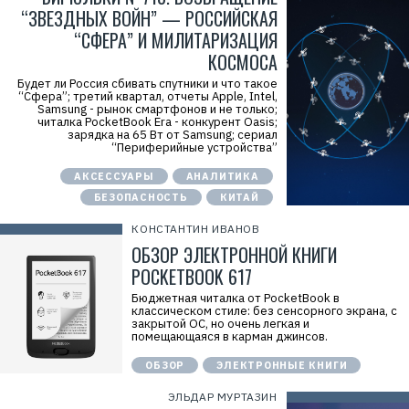
0
“ЗВЕЗДНЫХ ВОЙН” — РОССИЙСКАЯ
0
“СФЕРА” И МИЛИТАРИЗАЦИЯ
2
4
КОСМОСА
6
1
Будет ли Россия сбивать спутники и что такое
0
“Сфера”; третий квартал, отчеты Apple, Intel,
6
Samsung - рынок смартфонов и не только;
читалка PocketBook Era - конкурент Oasis;
зарядка на 65 Вт от Samsung; сериал
“Периферийные устройства”
АКСЕССУАРЫ
АНАЛИТИКА
Р
БЕЗОПАСНОСТЬ
КИТАЙ
е
к
л
КОНСТАНТИН ИВАНОВ
а
ОБЗОР ЭЛЕКТРОННОЙ КНИГИ
м
а
POCKETBOOK 617
.
E
Бюджетная читалка от PocketBook в
r
классическом стиле: без сенсорного экрана, с
i
закрытой ОС, но очень легкая и
d
помещающаяся в карман джинсов.
=
2
V
ОБЗОР
ЭЛЕКТРОННЫЕ КНИГИ
f
n
ЭЛЬДАР МУРТАЗИН
x