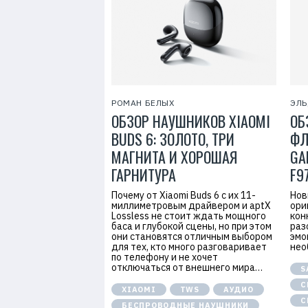
7
РОМАН БЕЛЫХ
ЭЛЬ
ОБЗОР НАУШНИКОВ XIAOMI
ОБ
BUDS 6: ЗОЛОТО, ТРИ
ФЛ
МАГНИТА И ХОРОШАЯ
GA
ГАРНИТУРА
F9
Почему от Xiaomi Buds 6 с их 11-
Нов
миллиметровым драйвером и aptX
ори
Lossless не стоит ждать мощного
кон
баса и глубокой сцены, но при этом
раз
они становятся отличным выбором
эмо
для тех, кто много разговаривает
нео
по телефону и не хочет
отключаться от внешнего мира…
S
С
XIAOMI
TWS
АУДИО
С
БЕСПРОВОДНЫЕ НАУШНИКИ