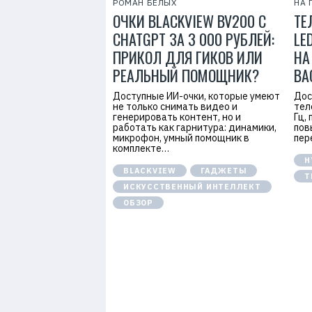
РОМАН БЕЛЫХ
НА 
ОЧКИ BLACKVIEW BV200 С
ТЕ
CHATGPT ЗА 3 000 РУБЛЕЙ:
LE
ПРИКОЛ ДЛЯ ГИКОВ ИЛИ
НА
РЕАЛЬНЫЙ ПОМОЩНИК?
ВА
Доступные ИИ-очки, которые умеют
Дос
не только снимать видео и
тел
генерировать контент, но и
Гц,
работать как гарнитура: динамики,
пов
микрофон, умный помощник в
пер
комплекте…
H
BLACKVIEW
ГАДЖЕТЫ
Т
ИСКУССТВЕННЫЙ ИНТЕЛЛЕКТ
ОБЗОР