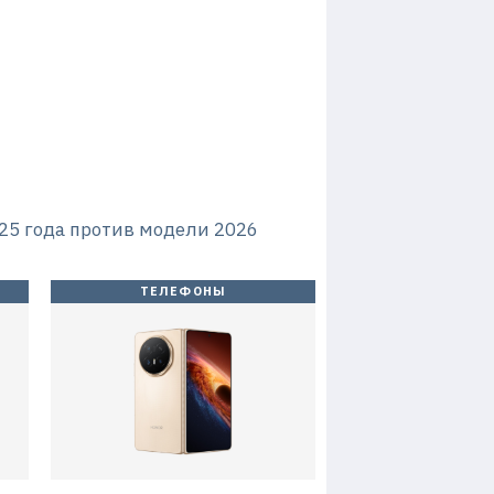
1
4
1
8
6
8
0
4
5 года против модели 2026
ТЕЛЕФОНЫ