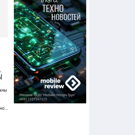
,
Ы
ваны
дно…