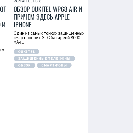
РОМАН БЕЛЫХ
ОТ
ОБЗОР OUKITEL WP68 AIR И
ПРИЧЕМ ЗДЕСЬ APPLE
 И
IPHONE
Один из самых тонких защищенных
смартфонов с Si-C батареей 8000
мАч…
что
OUKITEL
ЗАЩИЩЕННЫЕ ТЕЛЕФОНЫ
ОБЗОР
СМАРТФОНЫ
Р