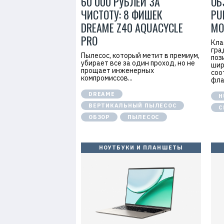
60 000 РУБЛЕЙ ЗА
ОБ
ЧИСТОТУ: 8 ФИШЕК
PU
DREAME Z40 AQUACYCLE
МО
PRO
Кла
гра
Пылесос, который метит в премиум,
поз
убирает все за один проход, но не
шир
прощает инженерных
соо
компромиссов...
фла
DREAME
H
ВЕРТИКАЛЬНЫЙ ПЫЛЕСОС
С
ОБЗОР
ПЫЛЕСОС
НОУТБУКИ И ПЛАНШЕТЫ