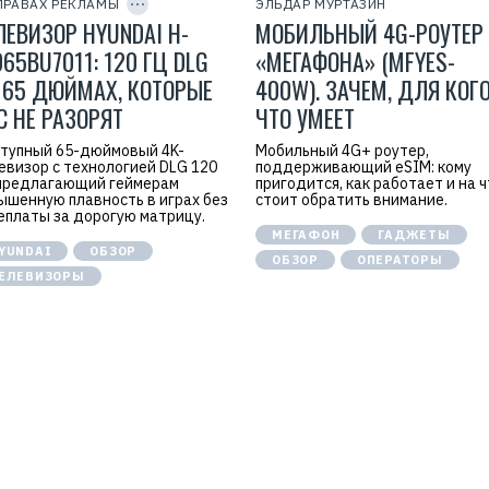
ПРАВАХ РЕКЛАМЫ
ЭЛЬДАР МУРТАЗИН
а
Y
ЛЕВИЗОР HYUNDAI H-
МОБИЛЬНЫЙ 4G-РОУТЕР 
I
т
D
е
D65BU7011: 120 ГЦ DLG
«МЕГАФОНА» (MFYES-
л
ь
 65 ДЮЙМАХ, КОТОРЫЕ
400W). ЗАЧЕМ, ДЛЯ КОГО
:
О
С НЕ РАЗОРЯТ
ЧТО УМЕЕТ
О
О
тупный 65-дюймовый 4K-
"
Мобильный 4G+ роутер,
М
евизор с технологией DLG 120
поддерживающий eSIM: кому
е
 предлагающий геймерам
пригодится, как работает и на 
р
ышенную плавность в играх без
стоит обратить внимание.
л
еплаты за дорогую матрицу.
и
МЕГАФОН
ГАДЖЕТЫ
о
YUNDAI
ОБЗОР
н
ОБЗОР
ОПЕРАТОРЫ
"
ЕЛЕВИЗОРЫ
И
Н
Р
Н
е
:
к
7
л
7
а
1
м
9
а
2
.
6
E
9
r
3
i
3
d
1