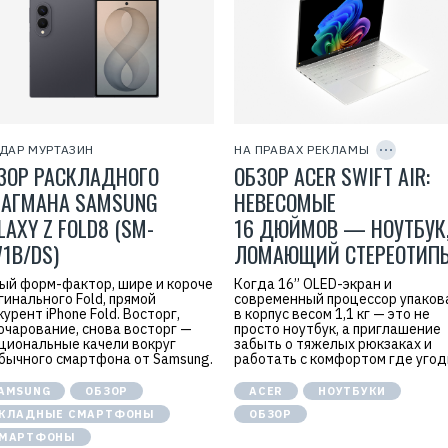
N
o
Р
е
к
л
а
м
C
о
O
д
P
ДАР МУРТАЗИН
НА ПРАВАХ РЕКЛАМЫ
а
Y
т
ЗОР РАСКЛАДНОГО
ОБЗОР ACER SWIFT AIR:
I
е
D
л
АГМАНА SAMSUNG
НЕВЕСОМЫЕ
ь
LAXY Z FOLD8 (SM-
16 ДЮЙМОВ — НОУТБУК
:
О
71B/DS)
ЛОМАЮЩИЙ СТЕРЕОТИП
О
О
«
ый форм-фактор, шире и короче
Когда 16’’ OLED-экран и
П
гинального Fold, прямой
современный процессор упако
Р
курент iPhone Fold. Восторг,
в корпус весом 1,1 кг — это не
Е
очарование, снова восторг —
просто ноутбук, а приглашение
М
циональные качели вокруг
забыть о тяжелых рюкзаках и
И
бычного смартфона от Samsung.
работать с комфортом где уго
К
О
М
AMSUNG
ОБЗОР
ACER
НОУТБУКИ
»
КЛАДНЫЕ СМАРТФОНЫ
ОБЗОР
И
Н
МАРТФОНЫ
Н