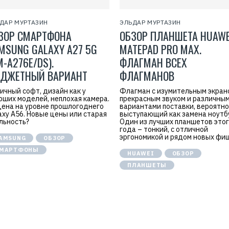
)
C
o
ДАР МУРТАЗИН
ЭЛЬДАР МУРТАЗИН
.
,
ЗОР СМАРТФОНА
ОБЗОР ПЛАНШЕТА HUAWE
L
MSUNG GALAXY A27 5G
MATEPAD PRO MAX.
t
d
M-A276E/DS).
ФЛАГМАН ВСЕХ
.
ДЖЕТНЫЙ ВАРИАНТ
ФЛАГМАНОВ
ичный софт, дизайн как у
Флагман с изумительным экран
рших моделей, неплохая камера.
прекрасным звуком и различны
цена на уровне прошлогоднего
вариантами поставки, вероятно
axy A56. Новые цены или старая
выступающий как замена ноутбу
льность?
Один из лучших планшетов это
года – тонкий, с отличной
эргономикой и рядом новых фи
AMSUNG
ОБЗОР
МАРТФОНЫ
HUAWEI
ОБЗОР
ПЛАНШЕТЫ
Р
Р
е
е
к
к
л