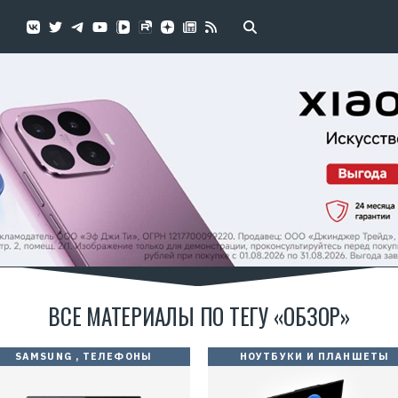
Р
е
к
л
а
м
а
.
E
r
i
d
=
2
ВСЕ МАТЕРИАЛЫ ПО ТЕГУ «ОБЗОР»
V
f
n
x
SAMSUNG
,
ТЕЛЕФОНЫ
НОУТБУКИ И ПЛАНШЕТЫ
w
o
7
A