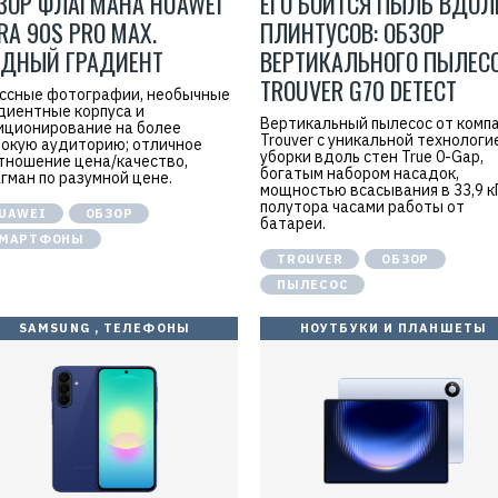
ЗОР ФЛАГМАНА HUAWEI
ЕГО БОИТСЯ ПЫЛЬ ВДОЛ
n
D
E
RA 90S PRO MAX.
ПЛИНТУСОВ: ОБЗОР
r
ДНЫЙ ГРАДИЕНТ
ВЕРТИКАЛЬНОГО ПЫЛЕС
a
I
TROUVER G70 DETECT
n
ссные фотографии, необычные
t
диентные корпуса и
e
Вертикальный пылесос от комп
иционирование на более
l
Trouver с уникальной технологи
окую аудиторию; отличное
l
уборки вдоль стен True 0-Gap,
тношение цена/качество,
i
богатым набором насадок,
гман по разумной цене.
g
мощностью всасывания в 33,9 к
e
полутора часами работы от
n
UAWEI
ОБЗОР
батареи.
t
T
МАРТФОНЫ
e
TROUVER
ОБЗОР
c
ПЫЛЕСОС
h
n
o
SAMSUNG
,
ТЕЛЕФОНЫ
НОУТБУКИ И ПЛАНШЕТЫ
l
o
g
y
(
S
u
z
h
o
u