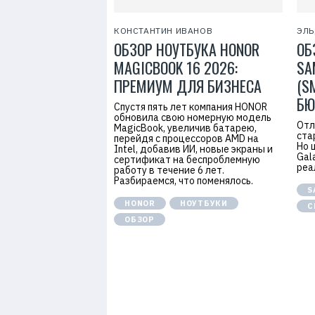
КОНСТАНТИН ИВАНОВ
ЭЛЬ
ОБЗОР НОУТБУКА HONOR
ОБ
MAGICBOOK 16 2026:
SA
ПРЕМИУМ ДЛЯ БИЗНЕСА
(S
БЮ
Спустя пять лет компания HONOR
обновила свою номерную модель
Отл
MagicBook, увеличив батарею,
ста
перейдя с процессоров AMD на
Но 
Intel, добавив ИИ, новые экраны и
Gal
сертификат на беспроблемную
реа
работу в течение 6 лет.
Разбираемся, что поменялось.
S
HONOR
НОУТБУКИ
С
ОБЗОР