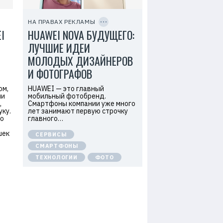
е
C
л
O
ь
P
НА ПРАВАХ РЕКЛАМЫ
:
Y
I
HUAWEI NOVA БУДУЩЕГО:
I
О
D
О
ЛУЧШИЕ ИДЕИ
О
«
МОЛОДЫХ ДИЗАЙНЕРОВ
Т
е
И ФОТОГРАФОВ
х
к
ом,
HUAWEI — это главный
о
м
ми
мобильный фотобренд.
п
,
Смартфоны компании уже много
а
ку.
лет занимают первую строчку
н
го
главного…
и
я
шек
СЕРВИСЫ
Х
у
СМАРТФОНЫ
а
ТЕХНОЛОГИИ
ФОТО
в
э
й
»
И
Н
Н
:
7
7