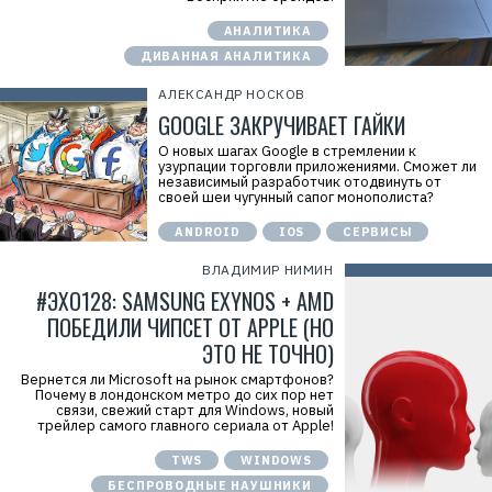
АНАЛИТИКА
ДИВАННАЯ АНАЛИТИКА
АЛЕКСАНДР НОСКОВ
GOOGLE ЗАКРУЧИВАЕТ ГАЙКИ
О новых шагах Google в стремлении к
узурпации торговли приложениями. Сможет ли
независимый разработчик отодвинуть от
своей шеи чугунный сапог монополиста?
ANDROID
IOS
СЕРВИСЫ
ВЛАДИМИР НИМИН
#ЭХО128: SAMSUNG EXYNOS + AMD
ПОБЕДИЛИ ЧИПСЕТ ОТ APPLE (НО
ЭТО НЕ ТОЧНО)
Вернется ли Microsoft на рынок смартфонов?
Почему в лондонском метро до сих пор нет
связи, свежий старт для Windows, новый
трейлер самого главного сериала от Apple!
TWS
WINDOWS
БЕСПРОВОДНЫЕ НАУШНИКИ