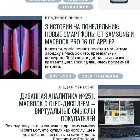
ТЕХНОЛОГИИ
ВЛАДИМИР НИМИН
3 ИСТОРИИ НА ПОНЕДЕЛЬНИК:
НОВЫЕ СМАРТФОНЫ ОТ SAMSUNG И
MACBOOK PRO 16 ОТ APPLE?
Кажется, Apple вернет порты и магнитную
зарядку в MacBook Pro, премиальный
конкурент Tesla почти добрался до рынка, а
презентация Samsung лишилась последней
интриги.
НОУТБУКИ
ЭЛЕКТРОМОБИЛИ
ЭЛЬДАР МУРТАЗИН
ДИВАННАЯ АНАЛИТИКА №251.
MACBOOK С OLED-ДИСПЛЕЕМ –
ВИРТУАЛЬНЫЕ СМЫСЛЫ
ПОКУПАТЕЛЕЙ
Почему покупатели следуют здравому смыслу
и считают, что купили намного лучшее
устройство, чем есть на самом деле.
Восприятие брендов.