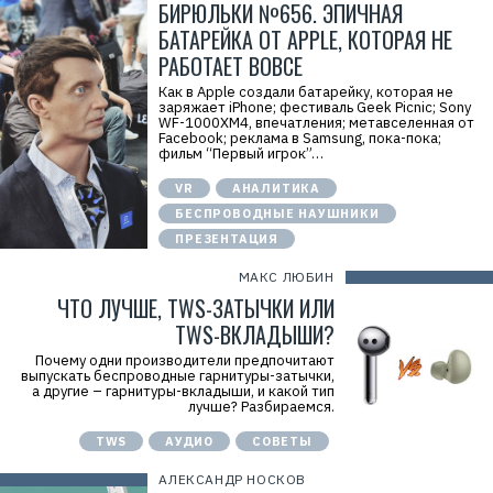
БИРЮЛЬКИ №656. ЭПИЧНАЯ
БАТАРЕЙКА ОТ APPLE, КОТОРАЯ НЕ
РАБОТАЕТ ВОВСЕ
Как в Apple создали батарейку, которая не
заряжает iPhone; фестиваль Geek Picnic; Sony
WF-1000XM4, впечатления; метавселенная от
Facebook; реклама в Samsung, пока-пока;
фильм “Первый игрок”…
VR
АНАЛИТИКА
БЕСПРОВОДНЫЕ НАУШНИКИ
ПРЕЗЕНТАЦИЯ
МАКС ЛЮБИН
ЧТО ЛУЧШЕ, TWS-ЗАТЫЧКИ ИЛИ
TWS-ВКЛАДЫШИ?
Почему одни производители предпочитают
выпускать беспроводные гарнитуры-затычки,
а другие – гарнитуры-вкладыши, и какой тип
лучше? Разбираемся.
TWS
АУДИО
СОВЕТЫ
АЛЕКСАНДР НОСКОВ