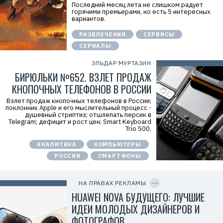
Последний месяц лета не слишком радует
d
горячими премьерами, но есть 5 интересных
=
вариантов.
2
V
f
РАЗВЛЕЧЕНИЯ
СЕРВИСЫ
n
СЕРИАЛЫ
x
y
T
ЭЛЬДАР МУРТАЗИН
W
БИРЮЛЬКИ №652. ВЗЛЕТ ПРОДАЖ
c
f
КНОПОЧНЫХ ТЕЛЕФОНОВ В РОССИИ
M
Р
Взлет продаж кнопочных телефонов в России;
е
поклонник Apple и его мыслительный процесс -
к
душевный стриптиз; отшлепать персик в
л
Telegram; дефицит и рост цен; Smart Keyboard
а
Trio 500.
м
о
АНАЛИТИКА
КОМПЬЮТЕРЫ
д
а
РОССИЯ
СМАРТФОНЫ
т
е
C
л
O
ь
P
НА ПРАВАХ РЕКЛАМЫ
:
Y
I
HUAWEI NOVA БУДУЩЕГО: ЛУЧШИЕ
О
D
О
ИДЕИ МОЛОДЫХ ДИЗАЙНЕРОВ И
О
«
ФОТОГРАФОВ
Т