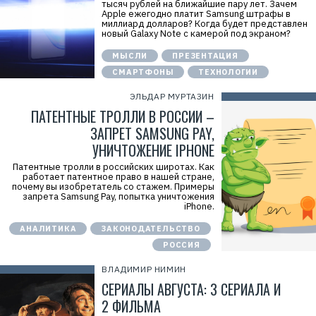
тысяч рублей на ближайшие пару лет. Зачем
Apple ежегодно платит Samsung штрафы в
миллиард долларов? Когда будет представлен
новый Galaxy Note с камерой под экраном?
МЫСЛИ
ПРЕЗЕНТАЦИЯ
СМАРТФОНЫ
ТЕХНОЛОГИИ
ЭЛЬДАР МУРТАЗИН
ПАТЕНТНЫЕ ТРОЛЛИ В РОССИИ –
ЗАПРЕТ SAMSUNG PAY,
УНИЧТОЖЕНИЕ IPHONE
Патентные тролли в российских широтах. Как
работает патентное право в нашей стране,
почему вы изобретатель со стажем. Примеры
запрета Samsung Pay, попытка уничтожения
iPhone.
Р
е
АНАЛИТИКА
ЗАКОНОДАТЕЛЬСТВО
к
л
РОССИЯ
а
м
ВЛАДИМИР НИМИН
а
СЕРИАЛЫ АВГУСТА: 3 СЕРИАЛА И
.
E
2 ФИЛЬМА
r
i