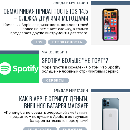
ЭЛЬДАР МУРТАЗИН
ОБМАНЧИВАЯ ПРИВАТНОСТЬ IOS 14.5
– СЛЕЖКА ДРУГИМИ МЕТОДАМИ
Кампания Apple за приватность пользователей
вовсе не отменяет слежку, а только
предлагает другие инструменты для этого.
IOS
БЕЗОПАСНОСТЬ
МАКС ЛЮБИН
SPOTIFY БОЛЬШЕ “НЕ ТОРТ”?
Море грусти и сожаления о том, что Spotify
больше не любимый стриминговый сервис.
СЕРВИСЫ
ЭЛЬДАР МУРТАЗИН
КАК В APPLE СТРИГУТ ДЕНЬГИ,
ВНЕШНЯЯ БАТАРЕЯ MAGSAFE
«Почему бы не создать очередной эмейзииинг
продукт», – подумали в Apple, и вот лучшая
батарея на планете перед нами!
АКСЕССУАРЫ
ГАДЖЕТЫ