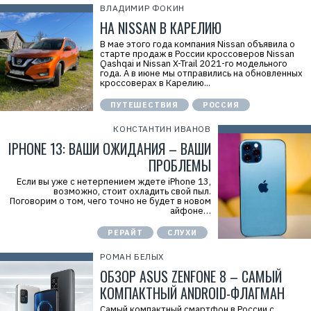
ВЛАДИМИР ФОКИН
НА NISSAN В КАРЕЛИЮ
В мае этого года компания Nissan объявила о
старте продаж в России кроссоверов Nissan
Qashqai и Nissan X-Trail 2021-го модельного
года. А в июне мы отправились на обновленных
кроссоверах в Карелию...
ПУТЕШЕСТВИЯ
РОССИЯ
КОНСТАНТИН ИВАНОВ
IPHONE 13: ВАШИ ОЖИДАНИЯ – ВАШИ
ПРОБЛЕМЫ
Если вы уже с нетерпением ждете iPhone 13,
возможно, стоит охладить свой пыл.
Поговорим о том, чего точно не будет в новом
айфоне…
РЕРАЙТ
СЛУХИ
РОМАН БЕЛЫХ
ОБЗОР ASUS ZENFONE 8 – САМЫЙ
КОМПАКТНЫЙ ANDROID-ФЛАГМАН
Самый компактный смартфон в России с