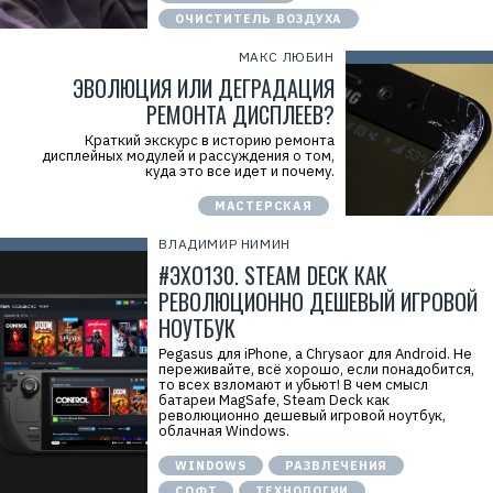
ОЧИСТИТЕЛЬ ВОЗДУХА
МАКС ЛЮБИН
ЭВОЛЮЦИЯ ИЛИ ДЕГРАДАЦИЯ
РЕМОНТА ДИСПЛЕЕВ?
Краткий экскурс в историю ремонта
дисплейных модулей и рассуждения о том,
куда это все идет и почему.
МАСТЕРСКАЯ
ВЛАДИМИР НИМИН
#ЭХО130. STEAM DECK КАК
РЕВОЛЮЦИОННО ДЕШЕВЫЙ ИГРОВОЙ
НОУТБУК
Pegasus для iPhone, а Chrysaor для Android. Не
переживайте, всё хорошо, если понадобится,
то всех взломают и убьют! В чем смысл
батареи MagSafe, Steam Deck как
революционно дешевый игровой ноутбук,
облачная Windows.
WINDOWS
РАЗВЛЕЧЕНИЯ
СОФТ
ТЕХНОЛОГИИ