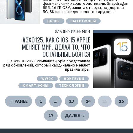
флагманскими характеристиками: Snapdragon
888, 16 ГБ ОЗУ, защита от воды, поддержка
5G, 8K запись видео и многое другое…
ОБЗОР
СМАРТФОНЫ
ВЛАДИМИР НИМИН
#ЭХО125. КАК С IOS 15 APPLE
МЕНЯЕТ МИР, ДЕЛАЯ ТО, ЧТО
ОСТАЛЬНЫЕ БОЯТСЯ
На WWDC 2021 компания Apple представила
ряд обновлений, который кардинально меняют
правила игры.
WWDC
НОУТБУКИ
СМАРТФОНЫ
ТЕХНОЛОГИИ
← РАНЕЕ
1
…
13
14
15
16
17
ДАЛЕЕ →