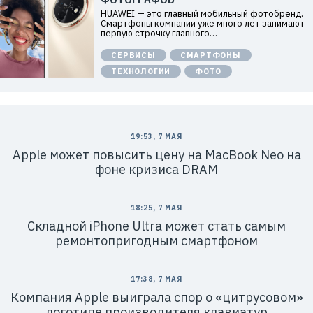
е
HUAWEI — это главный мобильный фотобренд.
х
Смартфоны компании уже много лет занимают
к
первую строчку главного…
о
м
СЕРВИСЫ
СМАРТФОНЫ
п
а
ТЕХНОЛОГИИ
ФОТО
н
и
я
Х
у
а
в
19:53, 7 МАЯ
э
Apple может повысить цену на MacBook Neo на
й
»
фоне кризиса DRAM
И
Н
Н
:
18:25, 7 МАЯ
7
7
Складной iPhone Ultra может стать самым
1
ремонтопригодным смартфоном
4
1
8
6
17:38, 7 МАЯ
8
0
Компания Apple выиграла спор о «цитрусовом»
4
логотипе производителя клавиатур