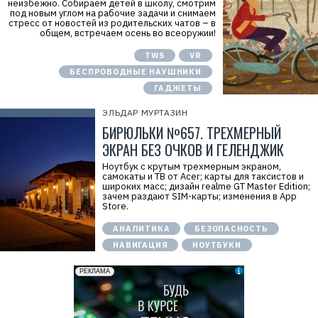
неизбежно. Собираем детей в школу, смотрим
под новым углом на рабочие задачи и снимаем
стресс от новостей из родительских чатов – в
общем, встречаем осень во всеоружии!
TWS
VR
БЕСПРОВОДНЫЕ НАУШНИКИ
ГАДЖЕТЫ
ЭЛЬДАР МУРТАЗИН
БИРЮЛЬКИ №657. ТРЕХМЕРНЫЙ
ЭКРАН БЕЗ ОЧКОВ И ГЕЛЕНДЖИК
Ноутбук с крутым трехмерным экраном,
самокаты и ТВ от Acer; карты для таксистов и
широких масс; дизайн realme GT Master Edition;
зачем раздают SIM-карты; изменения в App
Store.
АНАЛИТИКА
БЕЗОПАСНОСТЬ
НАВИГАЦИЯ
НОУТБУКИ