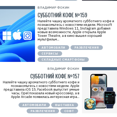
ВЛАДИМИР ФОКИН
СУББОТНИЙ КОФЕ №159
Налейте чашку ароматного субботнего кофе и
познакомьтесь с новостями недели. Microsoft
представила Windows 11, Instagram добавил
новые возможности, Apple открыла Apple
Tower Theatre, а в кино вышел хороший
мультфильм...
АВТОМОБИЛИ
РАЗВЛЕЧЕНИЯ
СЕРВИСЫ
СКЛАДНЫЕ СМАРТФОНЫ
ВЛАДИМИР ФОКИН
СУББОТНИЙ КОФЕ №157
Налейте чашку ароматного субботнего кофе и
познакомьтесь с новостями недели. Apple
представила iOS 15, Facebook выпустит умные
часы, Opel показала новый кроссовер, а в
Apple Arcade появилась интересная игра...
АВТОМОБИЛИ
ВЫСТАВКА
РАЗВЛЕЧЕНИЯ
СОФТ