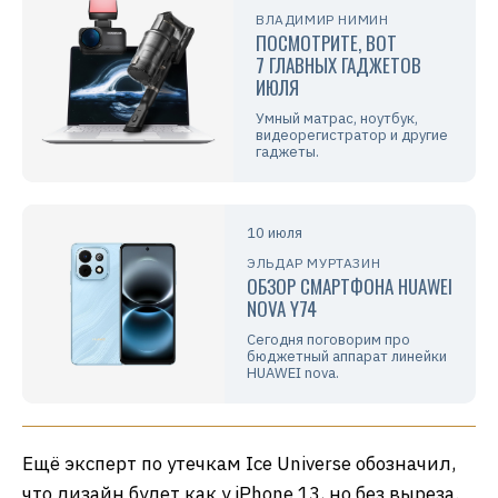
ВЛАДИМИР НИМИН
ПОСМОТРИТЕ, ВОТ
7 ГЛАВНЫХ ГАДЖЕТОВ
ИЮЛЯ
Умный матрас, ноутбук,
видеорегистратор и другие
гаджеты.
10 июля
ЭЛЬДАР МУРТАЗИН
ОБЗОР СМАРТФОНА HUAWEI
NOVA Y74
Сегодня поговорим про
бюджетный аппарат линейки
HUAWEI nova.
Ещё эксперт по утечкам Ice Universe обозначил,
что дизайн будет как у iPhone 13, но без выреза.