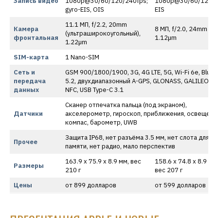
Запись видео
1080p@30/60/120/240fps;
1080p@30/60/120, g
gyro-EIS, OIS
EIS
11.1 МП, f/2.2, 20mm
Камера
8 МП, f/2.0, 24mm (wi
(ультраширокоугольный),
фронтальная
1.12µm
1.22µm
SIM-карта
1 Nano-SIM
Сеть и
GSM 900/1800/1900, 3G, 4G LTE, 5G, Wi-Fi 6e, Bluet
передача
5.2, двухдиапазонный A-GPS, GLONASS, GALILEO, B
данных
NFC, USB Type-C 3.1
Сканер отпечатка пальца (под экраном),
Датчики
акселерометр, гироскоп, приближения, освещени
компас, барометр, UWB
Защита IP68, нет разъёма 3.5 мм, нет слота для к
Прочее
памяти, нет радио, мало перспектив
163.9 x 75.9 x 8.9 мм, вес
158.6 x 74.8 x 8.9 мм
Размеры
210 г
вес 207 г
Цены
от 899 долларов
от 599 долларов