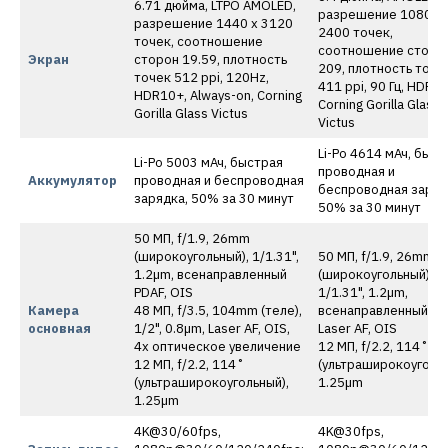
6.71 дюйма, LTPO AMOLED,
разрешение 1080 x
разрешение 1440 x 3120
2400 точек,
точек, соотношение
соотношение сторо
Экран
сторон 19.59, плотность
209, плотность точе
точек 512 ppi, 120Hz,
411 ppi, 90 Гц, HDR,
HDR10+, Always-on, Corning
Corning Gorilla Glass
Gorilla Glass Victus
Victus
Li-Po 4614 мАч, быст
Li-Po 5003 мАч, быстрая
проводная и
Аккумулятор
проводная и беспроводная
беспроводная заряд
зарядка, 50% за 30 минут
50% за 30 минут
50 МП, f/1.9, 26mm
(широкоугольный), 1/1.31",
50 МП, f/1.9, 26mm
1.2µm, всенаправленный
(широкоугольный),
PDAF, OIS
1/1.31", 1.2µm,
Камера
48 МП, f/3.5, 104mm (теле),
всенаправленный PD
основная
1/2", 0.8µm, Laser AF, OIS,
Laser AF, OIS
4x оптическое увеличение
12 МП, f/2.2, 114˚
12 МП, f/2.2, 114˚
(ультраширокоугольн
(ультраширокоугольный),
1.25µm
1.25µm
4K@30/60fps,
4K@30fps,