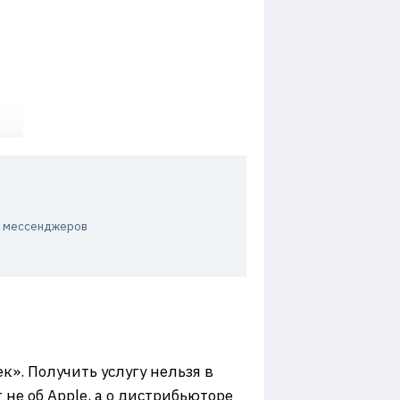
и мессенджеров
ек». Получить услугу нельзя в
 не об Apple, а о дистрибьюторе