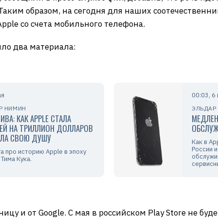
 Таким образом, на сегодня для наших соотечественни
pple со счета мобильного телефона.
ило два материала:
ая
00:03, 6
Р НИМИН
ЭЛЬДАР
ИВА: КАК APPLE СТАЛА
МЕДЛЕН
ЕЙ НА ТРИЛЛИОН ДОЛЛАРОВ
ОБСЛУЖ
ЯЛА СВОЮ ДУШУ
Как в A
России и
га про историю Apple в эпоху
обслужи
Тима Кука.
сервисн
цу и от Google. С мая в российском Play Store не буд