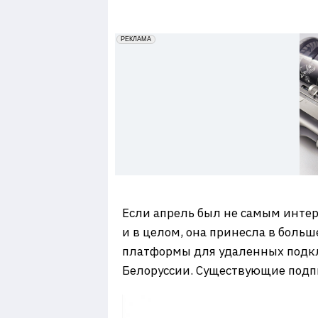
7
erid: 2VfnxxmNzs5
РЕКЛАМА
Если апрель был не самым интере
и в целом, она принесла в боль
платформы для удаленных подкл
Белоруссии. Существующие подпи