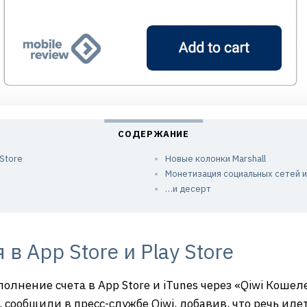
 Store
Новые колонки Marshall
Монетизация социальных сетей 
…и десерт
в App Store и Play Store
олнение счета в App Store и iTunes через «Qiwi Кошел
сообщили в пресс-службе Qiwi, добавив, что речь идет