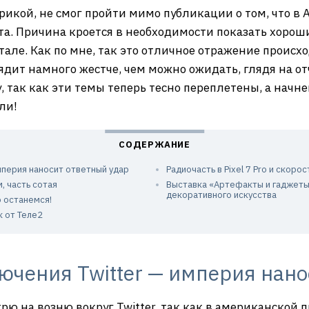
икой, не смог пройти мимо публикации о том, что в A
а. Причина кроется в необходимости показать хорош
тале. Как по мне, так это отличное отражение происх
ядит намного жестче, чем можно ожидать, глядя на о
, так как эти темы теперь тесно переплетены, а нач
ли!
мперия наносит ответный удар
Радиочасть в Pixel 7 Pro и скоро
м, часть сотая
Выставка «Артефакты и гаджеты
декоративного искусства
о останемся!
 от Теле2
ючения Twitter — империя нано
 на возню вокруг Twitter, так как в американской п