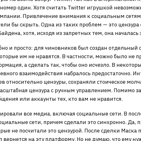
 номер один. Хотя считать Twitter игрушкой невозмо
мпании. Привлечение внимания к социальным сетям 
ели бы скрыть. Одна из таких проблем — это цензура
йдена, хотя, исходя из запретных тем, она началась з
бно и просто: для чиновников был создан отдельный с
оторые им не нравятся. В частности, можно было не п
ормация, а сделать так, чтобы оно исчезло. В некотор
невного взаимодействия набралось предостаточно. Ин
в относительно цензуры, сохраняли стоическое молча
асштабная цензура с ручным управлением. Помимо за
бщения или аккаунты тех, кто вам не нравится.
ровали все медиа, включая социальные сети. В пос
оциальные сети, причем сделали это синхронно. Да, 
рые не посчитали это цензурой. После сделки Маска п
 вернется на эту платформу. Но не думаю, что ему нуж