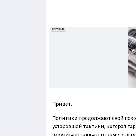
7
erid: 2VfnxxmNzs5
РЕКЛАМА
Привет.
Политики продолжают свой похо
устаревшей тактики, которая га
озвучивает слова, которые вклад