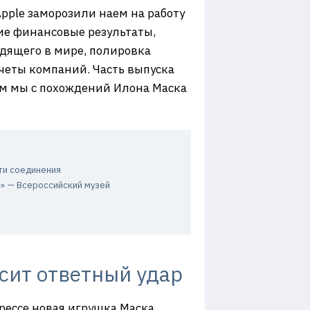
pple заморозили наем на работу
ие финансовые результаты,
одящего в мире, полировка
тчеты компаний. Часть выпуска
нем мы с похождений Илона Маска
сти соединения
» — Всероссийский музей
сит ответный удар
рессе новая игрушка Маска,