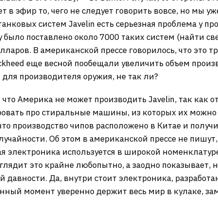
 в эфир то, чего не следует говорить вовсе, но мы у
отанковых систем Javelin есть серьезная проблема у п
ну было поставлено около 7000 таких систем (найти св
ларов. В американской прессе говорилось, что это тре
ockheed еще весной пообещали увеличить объем произв
 для производителя оружия, не так ли?
, что Америка не может производить Javelin, так как
ровать про стиральные машины, из которых их можно 
что производство чипов расположено в Китае и получи
лучайности. Об этом в американской прессе не пишут
ая электроника используется в широкой номенклатуре
глядит это крайне любопытно, а заодно показывает, 
й давности. Да, внутри стоит электроника, разработа
анный момент уверенно держит весь мир в кулаке, за