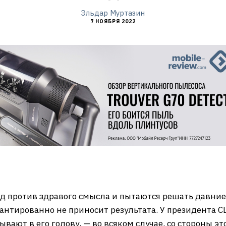
Эльдар Муртазин
7 НОЯБРЯ 2022
д против здравого смысла и пытаются решать давни
рантированно не приносит результата. У президента 
ывают в его голову, — во всяком случае, со стороны э