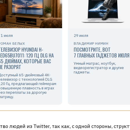
31 июля
29 июля
РОМАН БЕЛЫХ
ВЛАДИМИР НИМИН
ТЕЛЕВИЗОР HYUNDAI H-
ПОСМОТРИТЕ, ВОТ
LED65BU7011: 120 ГЦ DLG НА
7 ГЛАВНЫХ ГАДЖЕТОВ ИЮЛЯ
65 ДЮЙМАХ, КОТОРЫЕ ВАС
Умный матрас, ноутбук,
НЕ РАЗОРЯТ
видеорегистратор и другие
гаджеты.
Доступный 65-дюймовый 4K-
телевизор с технологией DLG
120 Гц, предлагающий геймерам
повышенную плавность в играх
без переплаты за дорогую
матрицу.
во людей из Twitter, так как, с одной стороны, струк