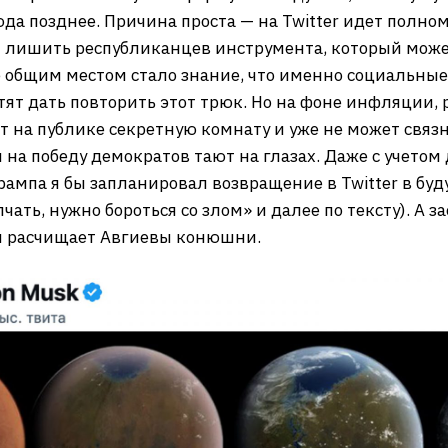
а позднее. Причина проста — на Twitter идет полном
— лишить республиканцев инструмента, который може
 общим местом стало знание, что именно социальные
отят дать повторить этот трюк. Но на фоне инфляции, 
т на публике секретную комнату и уже не может связ
на победу демократов тают на глазах. Даже с учетом
ампа я бы запланировал возвращение в Twitter в буд
ать, нужно бороться со злом» и далее по тексту). А 
он расчищает Авгиевы конюшни.