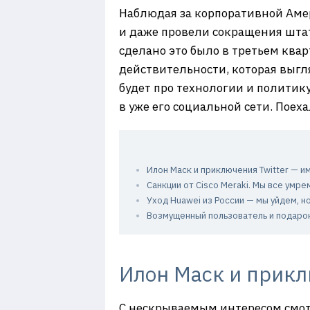
Наблюдая за корпоративной Амер
и даже провели сокращения штат
сделано это было в третьем квар
действительности, которая выгл
будет про технологии и политику
в уже его социальной сети. Поеха
Илон Маск и приключения Twitter — и
Санкции от Cisco Meraki. Мы все умре
Уход Huawei из России — мы уйдем, н
Возмущенный пользователь и подарок
Илон Маск и прикл
С нескрываемым интересом смотрю