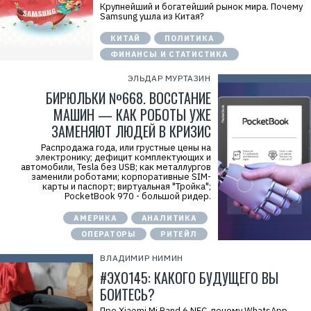
Крупнейший и богатейший рынок мира. Почему
Samsung ушла из Китая?
КИТАЙ
ПОЛИТИКА
ФИНАНСЫ И СТАТИСТИКА
ЭЛЬДАР МУРТАЗИН
БИРЮЛЬКИ №668. ВОССТАНИЕ
МАШИН — КАК РОБОТЫ УЖЕ
ЗАМЕНЯЮТ ЛЮДЕЙ В КРИЗИС
Распродажа года, или грустные цены на
электронику; дефицит комплектующих и
автомобили, Tesla без USB; как металлургов
заменили роботами; корпоративные SIM-
карты и паспорт; виртуальная "Тройка";
PocketBook 970 - большой ридер.
АМЕРИКА
АНАЛИТИКА
ОПЕРАТОРЫ
РИТЕЙЛ
ВЛАДИМИР НИМИН
#ЭХО145: КАКОГО БУДУЩЕГО ВЫ
БОИТЕСЬ?
Про Xiaomi Mi Band 6 NFC, почему WhatsApp