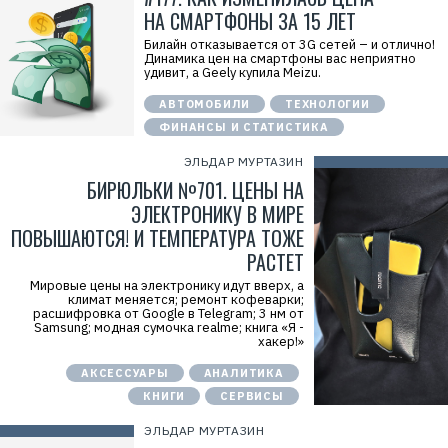
НА СМАРТФОНЫ ЗА 15 ЛЕТ
Билайн отказывается от 3G сетей – и отлично!
Динамика цен на смартфоны вас неприятно
удивит, а Geely купила Meizu.
АВТОМОБИЛИ
ТЕХНОЛОГИИ
ФИНАНСЫ И СТАТИСТИКА
ЭЛЬДАР МУРТАЗИН
БИРЮЛЬКИ №701. ЦЕНЫ НА
ЭЛЕКТРОНИКУ В МИРЕ
ПОВЫШАЮТСЯ! И ТЕМПЕРАТУРА ТОЖЕ
РАСТЕТ
Мировые цены на электронику идут вверх, а
климат меняется; ремонт кофеварки;
расшифровка от Google в Telegram; 3 нм от
Samsung; модная сумочка realme; книга «Я -
хакер!»
АКСЕССУАРЫ
АНАЛИТИКА
КНИГИ
СЕРВИСЫ
ЭЛЬДАР МУРТАЗИН