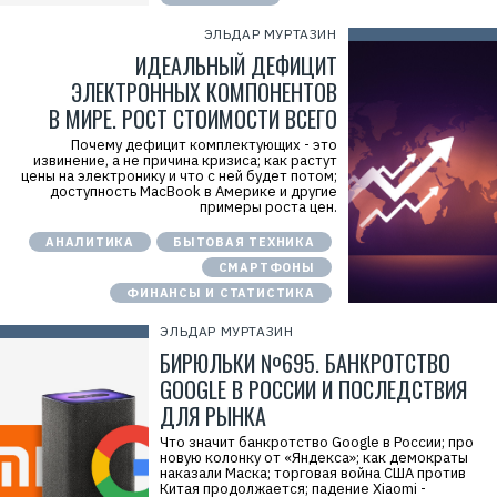
ЭЛЬДАР МУРТАЗИН
ИДЕАЛЬНЫЙ ДЕФИЦИТ
ЭЛЕКТРОННЫХ КОМПОНЕНТОВ
В МИРЕ. РОСТ СТОИМОСТИ ВСЕГО
Почему дефицит комплектующих - это
извинение, а не причина кризиса; как растут
цены на электронику и что с ней будет потом;
доступность MacBook в Америке и другие
примеры роста цен.
АНАЛИТИКА
БЫТОВАЯ ТЕХНИКА
СМАРТФОНЫ
ФИНАНСЫ И СТАТИСТИКА
ЭЛЬДАР МУРТАЗИН
БИРЮЛЬКИ №695. БАНКРОТСТВО
GOOGLE В РОССИИ И ПОСЛЕДСТВИЯ
ДЛЯ РЫНКА
Что значит банкротство Google в России; про
новую колонку от «Яндекса»; как демократы
наказали Маска; торговая война США против
Китая продолжается; падение Xiaomi -