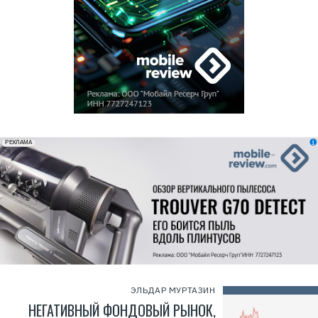
erid: 2VfnxxmNzs5
РЕКЛАМА
ЭЛЬДАР МУРТАЗИН
НЕГАТИВНЫЙ ФОНДОВЫЙ РЫНОК,