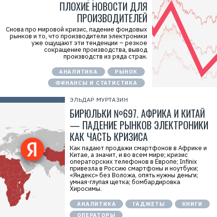
ПЛОХИЕ НОВОСТИ ДЛЯ
ПРОИЗВОДИТЕЛЕЙ
Снова про мировой кризис, падение фондовых
рынков и то, что производители электроники
уже ощущают эти тенденции – резкое
сокращение производства, вывод
производств из ряда стран.
АНАЛИТИКА
РЫНОК
ФИНАНСЫ И СТАТИСТИКА
ЭЛЬДАР МУРТАЗИН
БИРЮЛЬКИ №697. АФРИКА И КИТАЙ
— ПАДЕНИЕ РЫНКОВ ЭЛЕКТРОНИКИ
КАК ЧАСТЬ КРИЗИСА
Как падают продажи смартфонов в Африке и
Китае, а значит, и во всем мире; кризис
операторских телефонов в Европе; Infinix
привезла в Россию смартфоны и ноутбуки;
«Яндекс» без Воложа, опять нужны деньги;
умная-глупая щетка; бомбардировка
Хиросимы.
АНАЛИТИКА
ГАДЖЕТЫ
КНИГИ
ОПЕРАТОРЫ