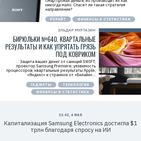
смартфонах деньги, но производит их как
никогда мало. Спасет ли такая стратегия
направление?
РЕРАЙТ
ФИНАНСЫ И СТАТИСТИКА
ЭЛЬДАР МУРТАЗИН
БИРЮЛЬКИ №640. КВАРТАЛЬНЫЕ
РЕЗУЛЬТАТЫ И КАК УПРЯТАТЬ ГРЯЗЬ
ПОД КОВРИКОМ
Защита ваших денег от санкций SWIFT;
проектор Samsung Premiere; уязвимость
процессоров; квартальные результаты Apple,
«Яндекс» и странное от «Билайн»…
ГАДЖЕТЫ
ТЕХНОЛОГИИ
ФИНАНСЫ И СТАТИСТИКА
11:42, 6 МАЯ
Капитализация Samsung Electronics достигла $1
трлн благодаря спросу на ИИ