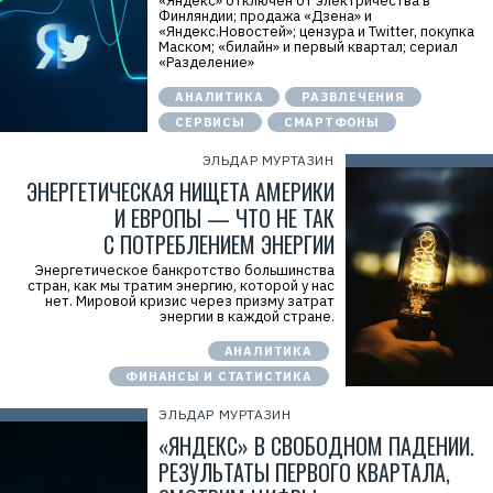
«Яндекс» отключен от электричества в
Финляндии; продажа «Дзена» и
«Яндекс.Новостей»; цензура и Twitter, покупка
Маском; «билайн» и первый квартал; сериал
«Разделение»
АНАЛИТИКА
РАЗВЛЕЧЕНИЯ
СЕРВИСЫ
СМАРТФОНЫ
ЭЛЬДАР МУРТАЗИН
ЭНЕРГЕТИЧЕСКАЯ НИЩЕТА АМЕРИКИ
И ЕВРОПЫ — ЧТО НЕ ТАК
С ПОТРЕБЛЕНИЕМ ЭНЕРГИИ
Энергетическое банкротство большинства
стран, как мы тратим энергию, которой у нас
нет. Мировой кризис через призму затрат
энергии в каждой стране.
АНАЛИТИКА
Р
ФИНАНСЫ И СТАТИСТИКА
е
к
л
ЭЛЬДАР МУРТАЗИН
а
«ЯНДЕКС» В СВОБОДНОМ ПАДЕНИИ.
м
а
РЕЗУЛЬТАТЫ ПЕРВОГО КВАРТАЛА,
.
E