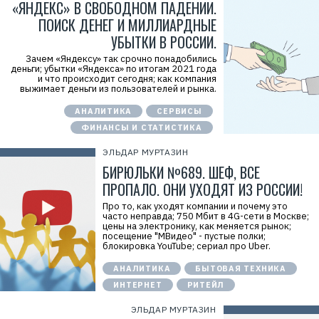
«ЯНДЕКС» В СВОБОДНОМ ПАДЕНИИ.
4
ПОИСК ДЕНЕГ И МИЛЛИАРДНЫЕ
УБЫТКИ В РОССИИ.
Зачем «Яндексу» так срочно понадобились
деньги; убытки «Яндекса» по итогам 2021 года
и что происходит сегодня; как компания
выжимает деньги из пользователей и рынка.
АНАЛИТИКА
СЕРВИСЫ
ФИНАНСЫ И СТАТИСТИКА
ЭЛЬДАР МУРТАЗИН
БИРЮЛЬКИ №689. ШЕФ, ВСЕ
ПРОПАЛО. ОНИ УХОДЯТ ИЗ РОССИИ!
Про то, как уходят компании и почему это
часто неправда; 750 Мбит в 4G-сети в Москве;
цены на электронику, как меняется рынок;
посещение "МВидео" - пустые полки;
блокировка YouTube; сериал про Uber.
АНАЛИТИКА
БЫТОВАЯ ТЕХНИКА
ИНТЕРНЕТ
РИТЕЙЛ
ЭЛЬДАР МУРТАЗИН