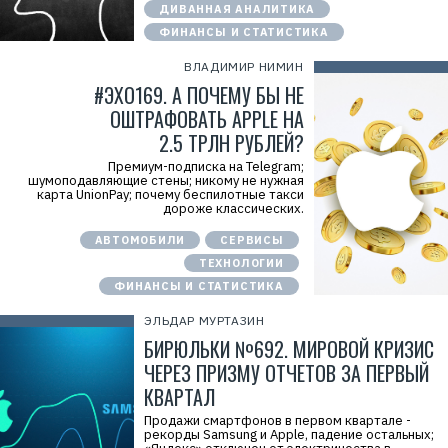
ДИВАННАЯ АНАЛИТИКА
ФИНАНСЫ И СТАТИСТИКА
ВЛАДИМИР НИМИН
#ЭХО169. А ПОЧЕМУ БЫ НЕ
ОШТРАФОВАТЬ APPLE НА
2.5 ТРЛН РУБЛЕЙ?
Премиум-подписка на Telegram;
шумоподавляющие стены; никому не нужная
карта UnionPay; почему беспилотные такси
дороже классических.
АВТОМОБИЛИ
СЕРВИСЫ
ТЕХНОЛОГИИ
ФИНАНСЫ И СТАТИСТИКА
ЭЛЬДАР МУРТАЗИН
БИРЮЛЬКИ №692. МИРОВОЙ КРИЗИС
ЧЕРЕЗ ПРИЗМУ ОТЧЕТОВ ЗА ПЕРВЫЙ
КВАРТАЛ
Продажи смартфонов в первом квартале -
рекорды Samsung и Apple, падение остальных;