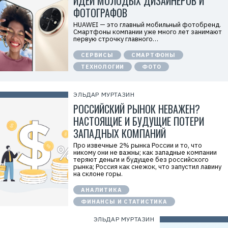
ИДЕИ МОЛОДЫХ ДИЗАЙНЕРОВ И
«
ФОТОГРАФОВ
Т
е
HUAWEI — это главный мобильный фотобренд.
х
Смартфоны компании уже много лет занимают
к
первую строчку главного…
о
м
СЕРВИСЫ
СМАРТФОНЫ
п
а
ТЕХНОЛОГИИ
ФОТО
н
и
я
Х
ЭЛЬДАР МУРТАЗИН
у
РОССИЙСКИЙ РЫНОК НЕВАЖЕН?
а
в
НАСТОЯЩИЕ И БУДУЩИЕ ПОТЕРИ
э
й
ЗАПАДНЫХ КОМПАНИЙ
»
И
Про извечные 2% рынка России и то, что
Н
никому они не важны; как западные компании
Н
теряют деньги и будущее без российского
:
рынка; Россия как снежок, что запустил лавину
7
на склоне горы.
7
1
АНАЛИТИКА
4
1
ФИНАНСЫ И СТАТИСТИКА
8
6
ЭЛЬДАР МУРТАЗИН
8
0