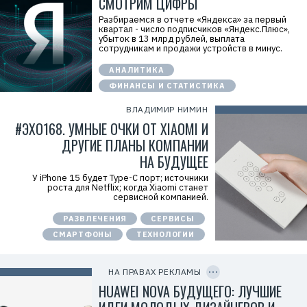
СМОТРИМ ЦИФРЫ
r
i
Разбираемся в отчете «Яндекса» за первый
d
квартал - число подписчиков «Яндекс.Плюс»,
=
убыток в 13 млрд рублей, выплата
2
сотрудникам и продажи устройств в минус.
V
f
АНАЛИТИКА
n
x
ФИНАНСЫ И СТАТИСТИКА
y
T
ВЛАДИМИР НИМИН
W
c
#ЭХО168. УМНЫЕ ОЧКИ ОТ XIAOMI И
f
ДРУГИЕ ПЛАНЫ КОМПАНИИ
M
Р
НА БУДУЩЕЕ
е
к
У iPhone 15 будет Type-C порт; источники
л
роста для Netflix; когда Xiaomi станет
а
сервисной компанией.
м
о
РАЗВЛЕЧЕНИЯ
СЕРВИСЫ
д
а
СМАРТФОНЫ
ТЕХНОЛОГИИ
т
е
C
л
O
ь
P
НА ПРАВАХ РЕКЛАМЫ
:
Y
I
HUAWEI NOVA БУДУЩЕГО: ЛУЧШИЕ
О
D
О
О