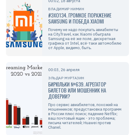
00:02, 18 августа
ВЛАДИМИР НИМИН
#ЭХО134. ГРОМКОЕ ПОРАЖЕНИЕ
SAMSUNG И ПОБЕДА XIAOMI
Почему не надо покупать авиабилеты
на City.Travel, как Xiaomi обыграла
Samsung на её же поле, дискретная
графика от Intel, всё-таки автомобилю
от Apple, видимо, быть.
00:03, 26 апреля
ЭЛЬДАР МУРТАЗИН
БИРЮЛЬКИ №639. АГРЕГАТОР
БИЛЕТОВ ИЛИ МОШЕННИК НА
ДОВЕРИИ?
Про сервис авиабилетов, похожий на
мошенников; предустановка программ
в России плюс поиск; падение Netflix;
ваш почтовый ящик - это проблема;
письма читателей; Huawei против
Chanel.