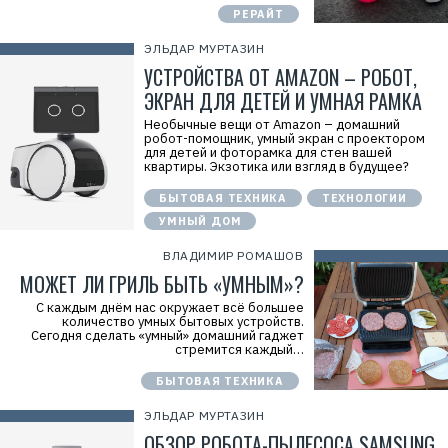
РЕРАЙТ
ЭЛЬДАР МУРТАЗИН
УСТРОЙСТВА ОТ AMAZON – РОБОТ,
ЭКРАН ДЛЯ ДЕТЕЙ И УМНАЯ РАМКА
Необычные вещи от Amazon – домашний
робот-помощник, умный экран с проектором
для детей и фоторамка для стен вашей
квартиры. Экзотика или взгляд в будущее?
БЫТОВАЯ ТЕХНИКА
ТЕХНОЛОГИИ
УМНЫЙ ДОМ
ВЛАДИМИР РОМАШОВ
МОЖЕТ ЛИ ГРИЛЬ БЫТЬ «УМНЫМ»?
С каждым днём нас окружает всё большее
количество умных бытовых устройств.
Сегодня сделать «умный» домашний гаджет
стремится каждый…
БЫТОВАЯ ТЕХНИКА
ЭЛЬДАР МУРТАЗИН
ОБЗОР РОБОТА-ПЫЛЕСОСА SAMSUNG