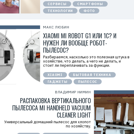
м
СЕРВИСЫ
СМАРТФОНЫ
п
а
ТЕХНОЛОГИИ
ФОТО
н
и
я
Х
МАКС ЛЮБИН
у
XIAOMI MI ROBOT G1 ИЛИ 1C? И
а
в
НУЖЕН ЛИ ВООБЩЕ РОБОТ-
э
й
ПЫЛЕСОС?
»
И
Разбираемся, насколько это полезная штука в
Н
хозяйстве, что делать, а чего не делать, и
Н
стоит ли переплачивать за функции.
:
7
XIAOMI
БЫТОВАЯ ТЕХНИКА
7
1
ГАДЖЕТЫ
ПЫЛЕСОС
4
1
ВЛАДИМИР НИМИН
8
6
РАСПАКОВКА ВЕРТИКАЛЬНОГО
8
0
ПЫЛЕСОСА MI HANDHELD VACUUM
4
CLEANER LIGHT
Универсальный домашний пылесос для хлопот
по хозяйству.