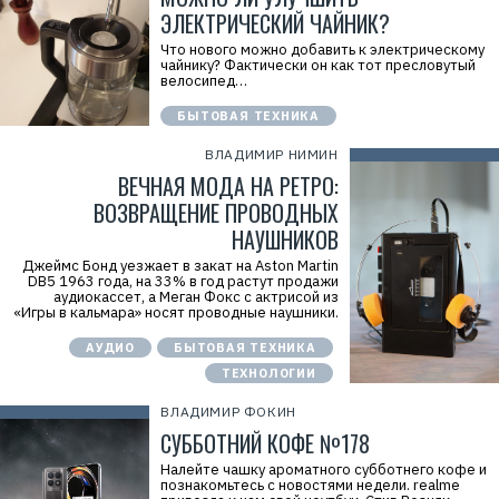
ЭЛЕКТРИЧЕСКИЙ ЧАЙНИК?
Что нового можно добавить к электрическому
чайнику? Фактически он как тот пресловутый
велосипед…
БЫТОВАЯ ТЕХНИКА
ВЛАДИМИР НИМИН
ВЕЧНАЯ МОДА НА РЕТРО:
ВОЗВРАЩЕНИЕ ПРОВОДНЫХ
НАУШНИКОВ
Джеймс Бонд уезжает в закат на Aston Martin
DB5 1963 года, на 33% в год растут продажи
аудиокассет, а Меган Фокс с актрисой из
«Игры в кальмара» носят проводные наушники.
АУДИО
БЫТОВАЯ ТЕХНИКА
ТЕХНОЛОГИИ
ВЛАДИМИР ФОКИН
СУББОТНИЙ КОФЕ №178
Налейте чашку ароматного субботнего кофе и
познакомьтесь с новостями недели. realme