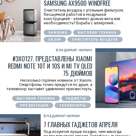
SAMSUNG AX9500 WINDFREE
Очиститель воздуха с угольным фильтром,
бесшумной работой и модульной
конструкцией - элемент дольче вита или
необходимость? Борьба с аллергией…
SAMSUNG
БЫТОВАЯ ТЕХНИКА
ОБЗОР
ОЧИСТИТЕЛЬ ВОЗДУХА
ВЛАДИМИР НИМИН
#ЭХО127. ПРЕДСТАВЛЕНЫ XIAOMI
REDMI NOTE 10T И 10S И MI TV QLED
75 ДЮЙМОВ
Р
е
Несколько горячих новинок от Xiaomi.
к
Смартфоны точно придутся по душе, а
л
телевизор заставит удивленно присвистнуть.
а
м
а
БЫТОВАЯ ТЕХНИКА
ГАДЖЕТЫ
.
ПРЕЗЕНТАЦИЯ
ТЕЛЕВИЗОРЫ
E
r
i
ВЛАДИМИР НИМИН
d
7 ГЛАВНЫХ ГАДЖЕТОВ АПРЕЛЯ
=
2
Под лозунгом лучше поздно, чем никогда
V
подводим итоги апреля. Телефоны, пылесосы,