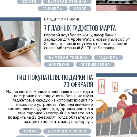
XIAOMI
БЫТОВАЯ ТЕХНИКА
ГАДЖЕТЫ
ОБЗОР
ВЛАДИМИР НИМИН
7 ГЛАВНЫХ ГАДЖЕТОВ МАРТА
Игровой ноутбук от ASUS, пауэрбанк с
зарядкой для Apple Watch, новый пылесос от
Xiaomi, тканевый ноутбук от Lenovo и новый
сногсшибательный 8К ТВ от Samsung…
БЫТОВАЯ ТЕХНИКА
ГАДЖЕТЫ
НОУТБУКИ
ПУТЕШЕСТВИЯ
ГИД ПОКУПАТЕЛЯ. ПОДАРКИ НА
23 ФЕВРАЛЯ
Мы немного изменили концепцию этого гида и
построили его вокруг пяти больших групп
гаджетов, в каждую из которых входит по
несколько устройств. Уделили внимание
самоизоляции, удаленке, здоровью, спорту и
ещё парочке категорий. Не знаете, что
подарить на 23 февраля? Тогда обязательно
заходите почитать нашу подборку…
АУДИО
БЫТОВАЯ ТЕХНИКА