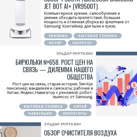
JET BOT AI+ (VR9500T)
Компьютерное зрение, самообучение и
умение обходить препятствия, большая
мощность и отличная уборка во флагмане от
Samsung. Контейнер для пыли и грязи.
SAMSUNG
БЫТОВАЯ ТЕХНИКА
ОБЗОР
ПЫЛЕСОС
ЭЛЬДАР МУРТАЗИН
БИРЮЛЬКИ №658. РОСТ ЦЕН НА
СВЯЗЬ — ДИЛЕММА НАШЕГО
ОБЩЕСТВА
Рост цен на связь, старая история; Тим Кук
пенсионер; вандализм и самокаты; рабочие в
Китае; Яндекс.Навигатор с рекламой; робот-
пылесос от Samsung.
БЫТОВАЯ ТЕХНИКА
КИТАЙ
НАВИГАЦИЯ
ОПЕРАТОРЫ
ЭЛЬДАР МУРТАЗИН
ОБЗОР ОЧИСТИТЕЛЯ ВОЗДУХА