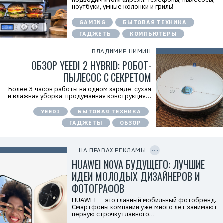
f
ноутбуки, умные колонки и гриль!
n
x
y
GAMING
БЫТОВАЯ ТЕХНИКА
T
ГАДЖЕТЫ
КОМПЬЮТЕРЫ
W
c
f
ВЛАДИМИР НИМИН
M
ОБЗОР YEEDI 2 HYBRID: РОБОТ-
Р
е
ПЫЛЕСОС С СЕКРЕТОМ
к
л
Более 3 часов работы на одном заряде, сухая
а
и влажная уборка, продуманная конструкция…
м
о
YEEDI
БЫТОВАЯ ТЕХНИКА
д
а
ГАДЖЕТЫ
ОБЗОР
т
е
C
л
O
ь
P
НА ПРАВАХ РЕКЛАМЫ
:
Y
I
HUAWEI NOVA БУДУЩЕГО: ЛУЧШИЕ
О
D
О
ИДЕИ МОЛОДЫХ ДИЗАЙНЕРОВ И
О
«
ФОТОГРАФОВ
Т
е
HUAWEI — это главный мобильный фотобренд.
х
Смартфоны компании уже много лет занимают
к
первую строчку главного…
о