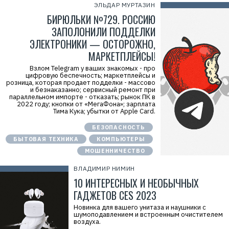
ЭЛЬДАР МУРТАЗИН
БИРЮЛЬКИ №729. РОССИЮ
ЗАПОЛОНИЛИ ПОДДЕЛКИ
ЭЛЕКТРОНИКИ — ОСТОРОЖНО,
МАРКЕТПЛЕЙСЫ!
Взлом Telegram у ваших знакомых - про
цифровую беспечность; маркетплейсы и
розница, которая продает подделки - массово
и безнаказанно; сервисный ремонт при
параллельном импорте - отказать; рынок ПК в
2022 году; кнопки от «МегаФона»; зарплата
Тима Кука; убытки от Apple Card.
БЕЗОПАСНОСТЬ
БЫТОВАЯ ТЕХНИКА
КОМПЬЮТЕРЫ
МОШЕННИЧЕСТВО
ВЛАДИМИР НИМИН
10 ИНТЕРЕСНЫХ И НЕОБЫЧНЫХ
ГАДЖЕТОВ CES 2023
Новинка для вашего унитаза и наушники с
шумоподавлением и встроенным очистителем
воздуха.