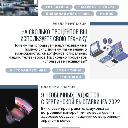
АНАЛИТИКА
БЫТОВАЯ ТЕХНИКА
ДИВАННАЯ АНАЛИТИКА
РЫНОК
ЭЛЬДАР МУРТАЗИН
НА СКОЛЬКО ПРОЦЕНТОВ ВЫ
ИСПОЛЬЗУЕТЕ СВОЮ ТЕХНИКУ
Почему мы используем нашу технику не в
полную силу, почему мы не знаем о
возможностях смартфонов, стиральных
машин, телевизоров. На сколько процентов
используете технику вы?
БЫТОВАЯ ТЕХНИКА
СМАРТФОНЫ
ТЕХНОЛОГИИ
ВЛАДИМИР НИМИН
9 НЕОБЫЧНЫХ ГАДЖЕТОВ
С БЕРЛИНСКОЙ ВЫСТАВКИ IFA 2022
Виниловый проигрыватель, духовка со
встроенной камерой, умные весы оценят
Р
здоровье сосудов, наушники со встроенным
е
экраном в кейсе.
к
л