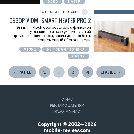
BEKO
HAIER
C
а
O
м
P
НА ПРАВАХ РЕКЛАМЫ
а
Y
.
I
ОБЗОР VIOMI SMART HEATER PRO 2
E
D
r
Умный hi-tech обогреватель с функцией
i
увлажнителя воздуха, меняющий
d
представление о том, каким должен быть
=
современный обогреватель.
VIOMI
БЫТОВАЯ ТЕХНИКА
ОБЗОР
← РАНЕЕ
1
2
3
4
ДАЛЕЕ →
О НАС
РЕКЛАМОДАТЕЛЯМ
РАБОТА У НАС
Copyright © 2002—2026
mobile-review.com