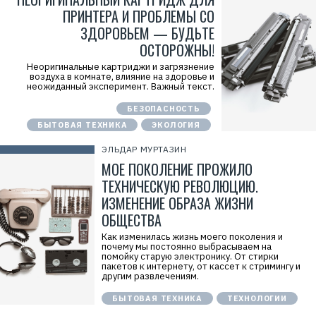
ПРИНТЕРА И ПРОБЛЕМЫ СО
ЗДОРОВЬЕМ — БУДЬТЕ
ОСТОРОЖНЫ!
Неоригинальные картриджи и загрязнение
воздуха в комнате, влияние на здоровье и
неожиданный эксперимент. Важный текст.
БЕЗОПАСНОСТЬ
БЫТОВАЯ ТЕХНИКА
ЭКОЛОГИЯ
ЭЛЬДАР МУРТАЗИН
МОЕ ПОКОЛЕНИЕ ПРОЖИЛО
ТЕХНИЧЕСКУЮ РЕВОЛЮЦИЮ.
ИЗМЕНЕНИЕ ОБРАЗА ЖИЗНИ
ОБЩЕСТВА
Как изменилась жизнь моего поколения и
почему мы постоянно выбрасываем на
помойку старую электронику. От стирки
пакетов к интернету, от кассет к стримингу и
другим развлечениям.
БЫТОВАЯ ТЕХНИКА
ТЕХНОЛОГИИ