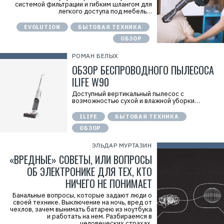
г
системой фильтрации и гибким шлангом для
7
о
легкого доступа под мебель…
3
в
0
ы
EVOLUTION
БЫТОВАЯ ТЕХНИКА
2
й
5
д
ОБЗОР
3
о
7
м
РОМАН БЕЛЫХ
2
Н
0
ОБЗОР БЕСПРОВОДНОГО ПЫЛЕСОСА
Н
П
ILIFE W90
"
И
Доступный вертикальный пылесос с
Н
возможностью сухой и влажной уборки…
Н
:
9
ILIFE
БЫТОВАЯ ТЕХНИКА
7
ОБЗОР
2
8
0
ЭЛЬДАР МУРТАЗИН
0
«ВРЕДНЫЕ» СОВЕТЫ, ИЛИ ВОПРОСЫ
6
1
ОБ ЭЛЕКТРОНИКЕ ДЛЯ ТЕХ, КТО
1
7
НИЧЕГО НЕ ПОНИМАЕТ
Банальные вопросы, которые задают люди о
своей технике. Выключение на ночь, вред от
чехлов, зачем вынимать батарею из ноутбука
и работать на нем. Разбираемся в
человеческих страхах.