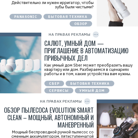
d
Действительно ли нужен ирригатор, чтобы
а
=
зубы были чистыми?
м
L
о
d
PANASONIC
БЫТОВАЯ ТЕХНИКА
д
t
а
C
ОБЗОР
C
т
K
O
е
4
P
НА ПРАВАХ РЕКЛАМЫ
л
d
Y
ь
I
САЛЮТ, УМНЫЙ ДОМ —
X
:
D
E
О
ПРИГЛАШЕНИЕ В АВТОМАТИЗАЦИЮ
Р
О
е
ПРИВЫЧНЫХ ДЕЛ
О
к
"
л
С
Как умный дом Sber может преобразить вашу
а
А
квартиру или дом. Разбираемся в сценариях
м
Л
работы и в том, какие устройства вам нужны.
о
Ю
д
Т
СБЕР
БЫТОВАЯ ТЕХНИКА
а
Д
т
Е
СЕРВИСЫ
УМНЫЙ ДОМ
C
е
В
O
л
А
P
НА ПРАВАХ РЕКЛАМЫ
ь
Y
Й
:
I
ОБЗОР ПЫЛЕСОСА EVOLUTION SMART
С
О
D
Ы
О
CLEAN – МОЩНЫЙ, АВТОНОМНЫЙ И
"
О
И
МАНЕВРЕННЫЙ
"
Н
Т
Н
о
Мощный беспроводной ручной пылесос со
:
р
сменным аккумулятором, пятиступенчатой
7