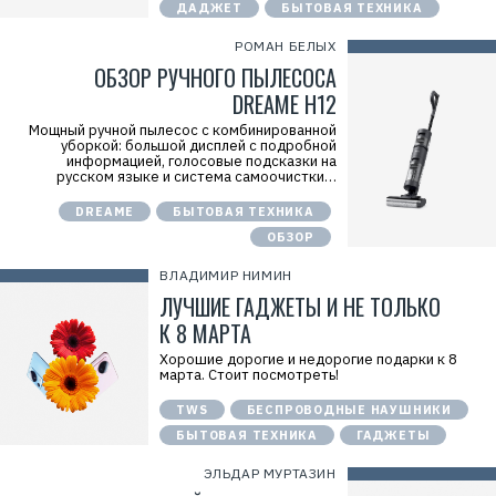
а
ДАДЖЕТ
БЫТОВАЯ ТЕХНИКА
7
д
1
ж
4
РОМАН БЕЛЫХ
е
1
т
ОБЗОР РУЧНОГО ПЫЛЕСОСА
8
»
6
И
DREAME H12
8
Н
0
Н
Мощный ручной пылесос с комбинированной
4
:
уборкой: большой дисплей с подробной
7
информацией, голосовые подсказки на
7
русском языке и система самоочистки…
2
5
DREAME
БЫТОВАЯ ТЕХНИКА
7
6
ОБЗОР
7
3
ВЛАДИМИР НИМИН
1
0
ЛУЧШИЕ ГАДЖЕТЫ И НЕ ТОЛЬКО
К 8 МАРТА
Хорошие дорогие и недорогие подарки к 8
марта. Стоит посмотреть!
TWS
БЕСПРОВОДНЫЕ НАУШНИКИ
БЫТОВАЯ ТЕХНИКА
ГАДЖЕТЫ
ЭЛЬДАР МУРТАЗИН