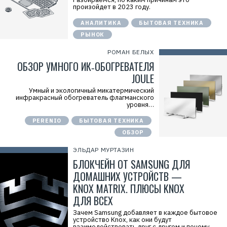
произойдет в 2023 году.
АНАЛИТИКА
БЫТОВАЯ ТЕХНИКА
РЫНОК
РОМАН БЕЛЫХ
ОБЗОР УМНОГО ИК‑ОБОГРЕВАТЕЛЯ
JOULE
Умный и экологичный микатермический
инфракрасный обогреватель флагманского
уровня…
PERENIO
БЫТОВАЯ ТЕХНИКА
ОБЗОР
ЭЛЬДАР МУРТАЗИН
БЛОКЧЕЙН ОТ SAMSUNG ДЛЯ
ДОМАШНИХ УСТРОЙСТВ —
KNOX MATRIX. ПЛЮСЫ KNOX
ДЛЯ ВСЕХ
Зачем Samsung добавляет в каждое бытовое
устройство Knox, как они будут
взаимодействовать друг с другом и почему