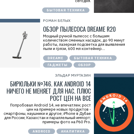
сегодня.
БЫТОВАЯ ТЕХНИКА
РОМАН БЕЛЫХ
ОБЗОР ПЫЛЕСОСА DREAME R20
Мощный ручной пылесос с большим
количеством сменных насадок, до 90 минут
работы, лазерная подсветка для выявления
пыли и грязи, 600 мл контейнер…
DREAME
БЫТОВАЯ ТЕХНИКА
ГАДЖЕТЫ
ОБЗОР
ЭЛЬДАР МУРТАЗИН
БИРЮЛЬКИ №746. КАК ANDROID 14
НИЧЕГО НЕ МЕНЯЕТ ДЛЯ НАС. ПЛЮС
РОСТ ЦЕН НА ВСЕ
Попробовал Android 14, не впечатлен; рост
цен на примере новых продуктов -
смартфоны, наушники и другое; iPhone в Дубае
для России; Казахстан и параллельный импорт;
примеры фото на P60 Pro.
ANDROID
АНАЛИТИКА
Р