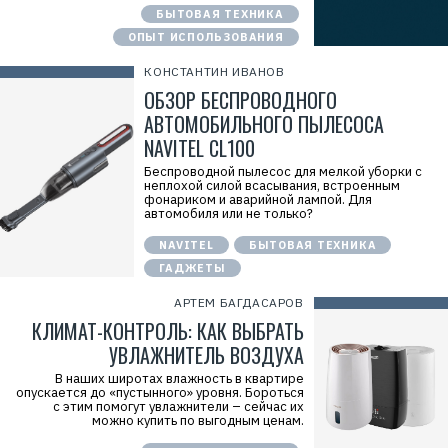
е
БЫТОВАЯ ТЕХНИКА
к
ОПЫТ ИСПОЛЬЗОВАНИЯ
л
а
м
КОНСТАНТИН ИВАНОВ
а
ОБЗОР БЕСПРОВОДНОГО
.
E
АВТОМОБИЛЬНОГО ПЫЛЕСОСА
r
i
NAVITEL CL100
d
=
Беспроводной пылесос для мелкой уборки с
2
неплохой силой всасывания, встроенным
V
фонариком и аварийной лампой. Для
f
автомобиля или не только?
n
x
NAVITEL
БЫТОВАЯ ТЕХНИКА
y
T
ГАДЖЕТЫ
W
c
АРТЕМ БАГДАСАРОВ
f
M
КЛИМАТ-КОНТРОЛЬ: КАК ВЫБРАТЬ
Р
Р
е
е
УВЛАЖНИТЕЛЬ ВОЗДУХА
к
к
л
л
В наших широтах влажность в квартире
а
а
опускается до «пустынного» уровня. Бороться
м
м
с этим помогут увлажнители – сейчас их
а
о
можно купить по выгодным ценам.
.
д
E
а