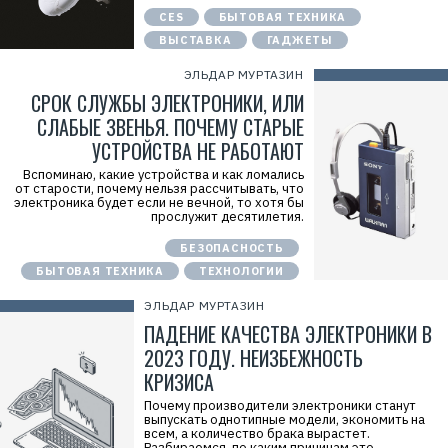
CES
БЫТОВАЯ ТЕХНИКА
ВЫСТАВКА
ГАДЖЕТЫ
ЭЛЬДАР МУРТАЗИН
СРОК СЛУЖБЫ ЭЛЕКТРОНИКИ, ИЛИ
СЛАБЫЕ ЗВЕНЬЯ. ПОЧЕМУ СТАРЫЕ
УСТРОЙСТВА НЕ РАБОТАЮТ
Вспоминаю, какие устройства и как ломались
от старости, почему нельзя рассчитывать, что
электроника будет если не вечной, то хотя бы
прослужит десятилетия.
БЕЗОПАСНОСТЬ
БЫТОВАЯ ТЕХНИКА
ТЕХНОЛОГИИ
ЭЛЬДАР МУРТАЗИН
ПАДЕНИЕ КАЧЕСТВА ЭЛЕКТРОНИКИ В
2023 ГОДУ. НЕИЗБЕЖНОСТЬ
КРИЗИСА
Почему производители электроники станут
выпускать однотипные модели, экономить на
всем, а количество брака вырастет.
Разбираемся, по каким причинам это