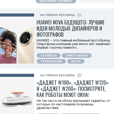
r
БЫТОВАЯ ТЕХНИКА
т
i
е
d
C
л
O
=
ь
P
L
НА ПРАВАХ РЕКЛАМЫ
:
Y
d
I
HUAWEI NOVA БУДУЩЕГО: ЛУЧШИЕ
О
t
D
О
C
ИДЕИ МОЛОДЫХ ДИЗАЙНЕРОВ И
О
K
«
ФОТОГРАФОВ
F
Т
g
е
f
HUAWEI — это главный мобильный фотобренд.
х
5
Смартфоны компании уже много лет занимают
к
Р
первую строчку главного…
о
е
м
к
СЕРВИСЫ
СМАРТФОНЫ
п
л
а
а
ТЕХНОЛОГИИ
ФОТО
н
м
и
C
о
я
O
д
Х
P
НА ПРАВАХ РЕКЛАМЫ
а
Y
у
т
I
«ДАДЖЕТ W100», «ДАДЖЕТ W120»
а
е
D
в
л
И «ДАДЖЕТ W200»: ПОСМОТРИТЕ,
э
ь
й
КАК РОБОТЫ МОЮТ ОКНА!
:
»
О
И
О
Не так часто на обзор присылают гаджеты, от
Н
О
которых по-настоящему получаешь
Н
«
удовольствие.
:
Д
7