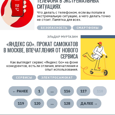
ТЕЛЕФОНА В ЭКСТРЕМАЛЬНЫХ
СИТУАЦИЯХ
Что делать с телефоном, если вы попали в
экстремальную ситуацию, а чего делать точно
не стоит. Памятка для всех.
БЕЗОПАСНОСТЬ
СМАРТФОНЫ
ЭЛЬДАР МУРТАЗИН
«ЯНДЕКС GO». ПРОКАТ САМОКАТОВ
В МОСКВЕ, ВПЕЧАТЛЕНИЯ ОТ НОВОГО
СЕРВИСА
Как выглядит сервис «Яндекс Go» на фоне
конкурентов, есть ли отличия, впечатления и
опыт использования.
СЕРВИСЫ
ЭЛЕКТРОСАМОКАТ
← РАНЕЕ
1
…
116
117
118
119
120
…
128
ДАЛЕЕ →