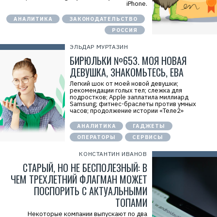
iPhone.
АНАЛИТИКА
ЗАКОНОДАТЕЛЬСТВО
РОССИЯ
ЭЛЬДАР МУРТАЗИН
БИРЮЛЬКИ №653. МОЯ НОВАЯ
ДЕВУШКА, ЗНАКОМЬТЕСЬ, ЕВА
Легкий шок от моей новой девушки;
рекомендации голых тел; слежка для
подростков; Apple заплатила миллиард
Samsung; фитнес-браслеты против умных
часов; продолжение истории «Теле2»
АНАЛИТИКА
ГАДЖЕТЫ
ОПЕРАТОРЫ
СЕРВИСЫ
КОНСТАНТИН ИВАНОВ
СТАРЫЙ, НО НЕ БЕСПОЛЕЗНЫЙ: В
ЧЕМ ТРЕХЛЕТНИЙ ФЛАГМАН МОЖЕТ
ПОСПОРИТЬ С АКТУАЛЬНЫМИ
ТОПАМИ
Некоторые компании выпускают по два