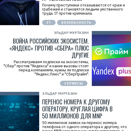
Почему преступники отказываются от краж и
грабежей и становятся людьми умственного
труда. IT против криминала.
IT
БЕЗОПАСНОСТЬ
ЭЛЬДАР МУРТАЗИН
ВОЙНА РОССИЙСКИХ ЭКОСИСТЕМ.
«ЯНДЕКС» ПРОТИВ «СБЕРА» ПЛЮС
ДРУГИЕ
Рассматриваем подписки на экосистемы,
"Сбер" против "Яндекса" и какие вызовы стоят
перед компаниями, нужны ли подписки
"Яндекс.Плюс" и "СберПрайм".
СЕРВИСЫ
ЭЛЬДАР МУРТАЗИН
ПЕРЕНОС НОМЕРА К ДРУГОМУ
ОПЕРАТОРУ, КРУГЛАЯ ЦИФРА В
50 МИЛЛИОНОВ ДЛЯ MNP
50 миллионов заявок на перенос номера
телефона от одного оператора к другому, что
такое MNP сегодня и как услуга изменилась с