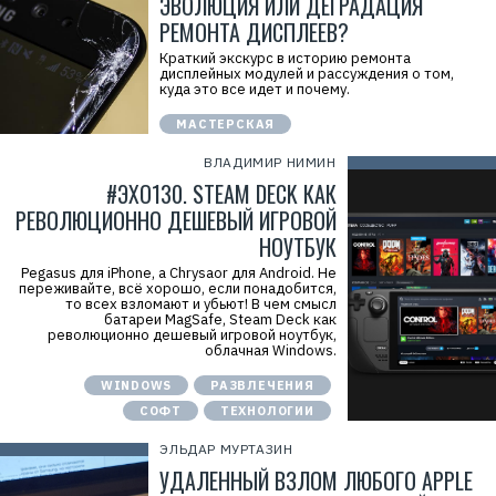
ЭВОЛЮЦИЯ ИЛИ ДЕГРАДАЦИЯ
РЕМОНТА ДИСПЛЕЕВ?
Краткий экскурс в историю ремонта
дисплейных модулей и рассуждения о том,
куда это все идет и почему.
МАСТЕРСКАЯ
ВЛАДИМИР НИМИН
#ЭХО130. STEAM DECK КАК
РЕВОЛЮЦИОННО ДЕШЕВЫЙ ИГРОВОЙ
НОУТБУК
Pegasus для iPhone, а Chrysaor для Android. Не
переживайте, всё хорошо, если понадобится,
то всех взломают и убьют! В чем смысл
батареи MagSafe, Steam Deck как
революционно дешевый игровой ноутбук,
облачная Windows.
WINDOWS
РАЗВЛЕЧЕНИЯ
СОФТ
ТЕХНОЛОГИИ
ЭЛЬДАР МУРТАЗИН
УДАЛЕННЫЙ ВЗЛОМ ЛЮБОГО APPLE