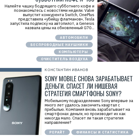
Налейте чашку бодрящего субботнего кофе и
познакомьтесь с новостями недели. Valve
выпустит конкурента Switch, OnePlus
представила «убийцу флагманов», Tesla
запустила подписку на автопилот, а Genesis
назвала цены на обновленный G70...
АВТОМОБИЛИ
БЕСПРОВОДНЫЕ НАУШНИКИ
КОМПЬЮТЕРЫ
ОЧИСТИТЕЛЬ ВОЗДУХА
КОНСТАНТИН ИВАНОВ
SONY MOBILE СНОВА ЗАРАБАТЫВАЕТ
ДЕНЬГИ. СПАСЕТ ЛИ НИШЕВАЯ
СТРАТЕГИЯ СМАРТФОНЫ SONY?
Мобильному подразделению Sony впервые за
много лет удалось закончить квартал с
прибылью. Компания вновь зарабатывает на
смартфонах деньги, но производит их как
никогда мало. Спасет ли такая стратегия
направление?
РЕРАЙТ
ФИНАНСЫ И СТАТИСТИКА