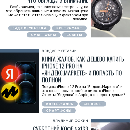
ЧТО ОБРАЩАТЬ ВНИМАНИЕ
Разбираемся, как покупать электронику, на
что обращать внимание и почему низкая цена
может стать отталкивающим фактором при
покупке.
ГИД ПОКУПАТЕЛЯ
КОНТРАФАКТ
СМАРТФОНЫ
СОВЕТЫ
ЭЛЬДАР МУРТАЗИН
КНИГА ЖАЛОБ. КАК ДЕШЕВО КУПИТЬ
IPHONE 12 PRO НА
«ЯНДЕКС.МАРКЕТЕ» И ПОПАСТЬ ПО
ПОЛНОЙ
Покупка iPhone 12 Pro на "Яндекс.Маркете" и
что оказалось в коробке вместо iPhone.
Ответы "Яндекса" и Apple, кто вернет деньги?
КНИГА ЖАЛОБ
СЕРВИСЫ
СМАРТФОНЫ
ВЛАДИМИР ФОКИН
СУББОТНИЙ КОФЕ №163