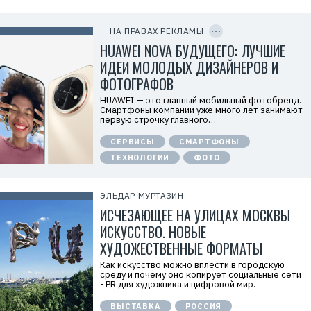
е
C
л
O
ь
P
НА ПРАВАХ РЕКЛАМЫ
:
Y
I
HUAWEI NOVA БУДУЩЕГО: ЛУЧШИЕ
О
D
О
ИДЕИ МОЛОДЫХ ДИЗАЙНЕРОВ И
О
«
ФОТОГРАФОВ
Т
е
HUAWEI — это главный мобильный фотобренд.
х
Смартфоны компании уже много лет занимают
к
первую строчку главного…
о
м
СЕРВИСЫ
СМАРТФОНЫ
п
а
ТЕХНОЛОГИИ
ФОТО
н
и
я
Х
ЭЛЬДАР МУРТАЗИН
у
ИСЧЕЗАЮЩЕЕ НА УЛИЦАХ МОСКВЫ
а
в
ИСКУССТВО. НОВЫЕ
э
й
ХУДОЖЕСТВЕННЫЕ ФОРМАТЫ
»
И
Как искусство можно вплести в городскую
Н
среду и почему оно копирует социальные сети
Н
- PR для художника и цифровой мир.
:
7
ВЫСТАВКА
РОССИЯ
7