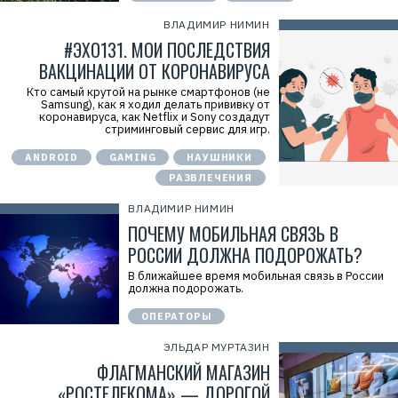
1
4
ВЛАДИМИР НИМИН
1
#ЭХО131. МОИ ПОСЛЕДСТВИЯ
8
6
ВАКЦИНАЦИИ ОТ КОРОНАВИРУСА
8
0
Кто самый крутой на рынке смартфонов (не
4
Samsung), как я ходил делать прививку от
коронавируса, как Netflix и Sony создадут
стриминговый сервис для игр.
ANDROID
GAMING
НАУШНИКИ
РАЗВЛЕЧЕНИЯ
ВЛАДИМИР НИМИН
ПОЧЕМУ МОБИЛЬНАЯ СВЯЗЬ В
РОССИИ ДОЛЖНА ПОДОРОЖАТЬ?
В ближайшее время мобильная связь в России
должна подорожать.
ОПЕРАТОРЫ
ЭЛЬДАР МУРТАЗИН
ФЛАГМАНСКИЙ МАГАЗИН
«РОСТЕЛЕКОМА» — ДОРОГОЙ