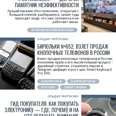
ПАМЯТНИК НЕЭФФЕКТИВНОСТИ
Лучший магазин «Ростелекома», открытый с
большой помпой: разбираемся, зачем туда
приходят люди, что уже сломалось и не
работает никак.
ФЛАГМАНСКИЙ МАГАЗИН
ЭЛЬДАР МУРТАЗИН
БИРЮЛЬКИ №652. ВЗЛЕТ ПРОДАЖ
КНОПОЧНЫХ ТЕЛЕФОНОВ В РОССИИ
Взлет продаж кнопочных телефонов в России;
поклонник Apple и его мыслительный процесс -
душевный стриптиз; отшлепать персик в
Telegram; дефицит и рост цен; Smart Keyboard
Trio 500.
АНАЛИТИКА
КОМПЬЮТЕРЫ
РОССИЯ
СМАРТФОНЫ
ЭЛЬДАР МУРТАЗИН
ГИД ПОКУПАТЕЛЯ. КАК ПОКУПАТЬ
ЭЛЕКТРОНИКУ — ГДЕ, ПОЧЕМУ И НА