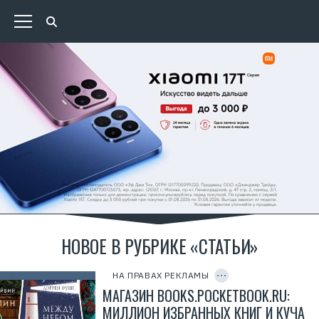
Р
е
к
НОВОЕ В РУБРИКЕ «СТАТЬИ»
л
C
а
O
м
P
НА ПРАВАХ РЕКЛАМЫ
а
Y
.
I
МАГАЗИН BOOKS.POCKETBOOK.RU:
E
D
r
МИЛЛИОН ИЗБРАННЫХ КНИГ И КУЧА
i