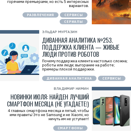
горячими премьерами, но есть 5 интересных
к
вариантов.
л
а
РАЗВЛЕЧЕНИЯ
СЕРВИСЫ
м
а
СЕРИАЛЫ
.
E
r
ЭЛЬДАР МУРТАЗИН
i
ДИВАННАЯ АНАЛИТИКА №253.
d
=
ПОДДЕРЖКА КЛИЕНТА — ЖИВЫЕ
2
ЛЮДИ ПРОТИВ РОБОТОВ
V
f
n
Почему поддержка клиента настолько сложна;
x
роботы или люди; выгорание на работе;
y
примеры плохой поддержки.
T
W
ДИВАННАЯ АНАЛИТИКА
СЕРВИСЫ
c
f
ВЛАДИМИР НИМИН
M
Р
НОВИНКИ ИЮЛЯ: НАЙДЕН ЛУЧШИЙ
е
к
СМАРТФОН МЕСЯЦА (НЕ УГАДАЕТЕ!)
л
а
4 главных смартфона месяца и пятый, чтобы
м
ими править! Это не Samsung и не Xiaomi, но
о
ничуть им не уступает!
д
а
СМАРТФОНЫ
т