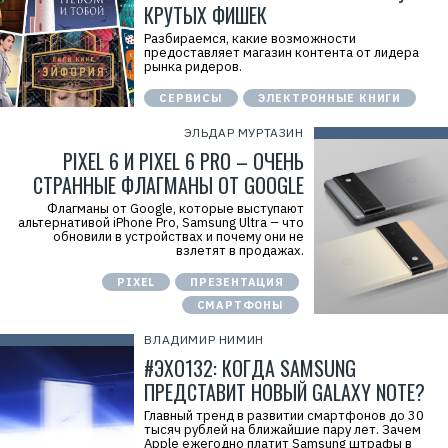
КРУТЫХ ФИШЕК
d
=
Разбираемся, какие возможности
предоставляет магазин контента от лидера
рынка ридеров.
СЕРВИСЫ
ЭЛЕКТРОННЫЕ КНИГИ
ЭЛЬДАР МУРТАЗИН
PIXEL 6 И PIXEL 6 PRO – ОЧЕНЬ
СТРАННЫЕ ФЛАГМАНЫ ОТ GOOGLE
Флагманы от Google, которые выступают
альтернативой iPhone Pro, Samsung Ultra – что
обновили в устройствах и почему они не
взлетят в продажах.
PIXEL
ПРЕЗЕНТАЦИЯ
СМАРТФОНЫ
ВЛАДИМИР НИМИН
#ЭХО132: КОГДА SAMSUNG
ПРЕДСТАВИТ НОВЫЙ GALAXY NOTE?
Главный тренд в развитии смартфонов до 30
тысяч рублей на ближайшие пару лет. Зачем
Apple ежегодно платит Samsung штрафы в