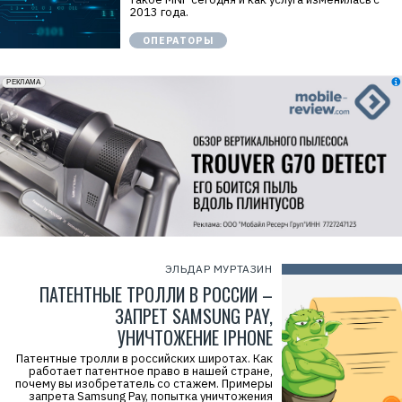
2013 года.
ОПЕРАТОРЫ
erid: 2VfnxxmNzs5
РЕКЛАМА
ЭЛЬДАР МУРТАЗИН
ПАТЕНТНЫЕ ТРОЛЛИ В РОССИИ –
ЗАПРЕТ SAMSUNG PAY,
УНИЧТОЖЕНИЕ IPHONE
Патентные тролли в российских широтах. Как
работает патентное право в нашей стране,
почему вы изобретатель со стажем. Примеры
запрета Samsung Pay, попытка уничтожения