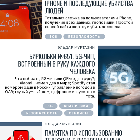
IPHONE И ПОСЛЕДУЮЩИЕ УБИЙСТВА
ЛЮДЕЙ
Тотальная слежка за пользователями iPhone,
получение всех данных, геопозиции. Простой
способ найти жертву и убить человека.
IOS
БЕЗОПАСНОСТЬ
ЭЛЬДАР МУРТАЗИН
БИРЮЛЬКИ №651. 5G-ЧИП,
ВСТРОЕННЫЙ В РУКУ КАЖДОГО
ЧЕЛОВЕКА
Что выбрать, 5G-чип или QR-код на руку?;
Xiaomi - номер два в мире; Spotify стал
номером один в России; управление погодой в
ОАЭ; глупый умный дом; цифровое искусство с
Yota.
5G
АНАЛИТИКА
БЕЗОПАСНОСТЬ
СЕРВИСЫ
ЭЛЬДАР МУРТАЗИН
ПАМЯТКА ПО ИСПОЛЬЗОВАНИЮ