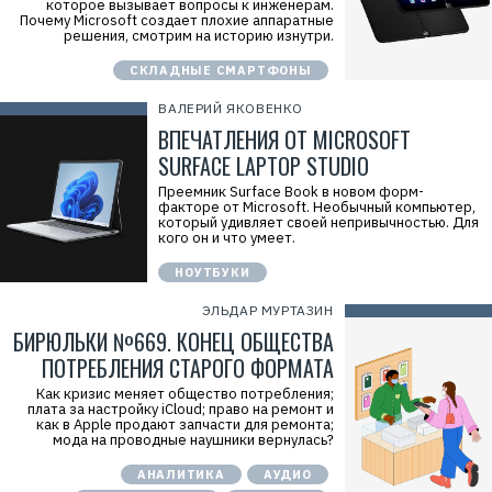
которое вызывает вопросы к инженерам.
Почему Microsoft создает плохие аппаратные
решения, смотрим на историю изнутри.
СКЛАДНЫЕ СМАРТФОНЫ
ВАЛЕРИЙ ЯКОВЕНКО
ВПЕЧАТЛЕНИЯ ОТ MICROSOFT
SURFACE LAPTOP STUDIO
Преемник Surface Book в новом форм-
факторе от Microsoft. Необычный компьютер,
который удивляет своей непривычностью. Для
кого он и что умеет.
НОУТБУКИ
ЭЛЬДАР МУРТАЗИН
БИРЮЛЬКИ №669. КОНЕЦ ОБЩЕСТВА
ПОТРЕБЛЕНИЯ СТАРОГО ФОРМАТА
Как кризис меняет общество потребления;
плата за настройку iCloud; право на ремонт и
как в Apple продают запчасти для ремонта;
мода на проводные наушники вернулась?
АНАЛИТИКА
АУДИО