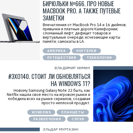
БИРЮЛЬКИ №666. ПРО НОВЫЕ
MACBOOK PRO. А ТАКЖЕ ПУТЕВЫЕ
ЗАМЕТКИ
Впечатления от MacBook Pro 14 и 16 дюймов;
привычки и платные дороги Калифорнии;
сломанный лифт; дефицит товаров и
виртуальные очереди; исчезающие карты
памяти; самокаты в LA.
АМЕРИКА
НОУТБУКИ
ПУТЕШЕСТВИЯ
ТЕХНОЛОГИИ
ВЛАДИМИР НИМИН
#ЭХО140. СТОИТ ЛИ ОБНОВЛЯТЬСЯ
НА WINDOWS 11?
Новому Samsung Galaxy Note 22 быть, как
Netflix нашла своё место на игровом рынке и
победила всех на рынке сериалов, создавая
просто неплохой продукт.
WINDOWS
ПЛАНШЕТЫ
РАЗВЛЕЧЕНИЯ
СЛУХИ
ЭЛЬДАР МУРТАЗИН