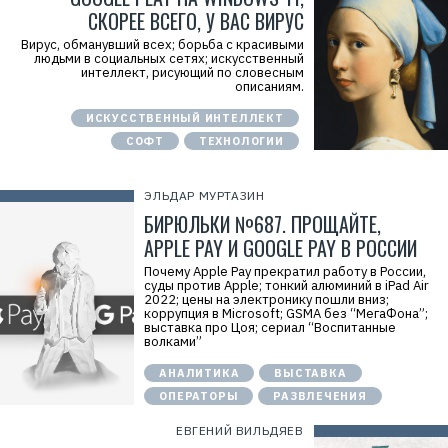
СКОРЕЕ ВСЕГО, У ВАС ВИРУС
Вирус, обманувший всех; борьба с красивыми
людьми в социальных сетях; искусственный
интеллект, рисующий по словесным
описаниям.
ИСКУССТВЕННЫЙ ИНТЕЛЛЕКТ
СОФТ
ТЕХНОЛОГИИ
ЭЛЬДАР МУРТАЗИН
БИРЮЛЬКИ №687. ПРОЩАЙТЕ,
APPLE PAY И GOOGLE PAY В РОССИИ
Почему Apple Pay прекратил работу в России,
суды против Apple; тонкий алюминий в iPad Air
2022; цены на электронику пошли вниз;
коррупция в Microsoft; GSMA без “МегаФона”;
выставка про Цоя; сериал “Воспитанные
волками”
АНАЛИТИКА
ВЫСТАВКА
ОПЕРАТОРЫ
РАЗВЛЕЧЕНИЯ
ЕВГЕНИЙ ВИЛЬДЯЕВ