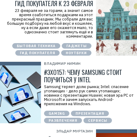
ГИД ПОКУПАТЕЛЯ К 23 ФЕВРАЛЯ
23 февраля не за горами, а значит самое
время озаботиться подарками на этот
прекрасный праздник. Мы собрали для вас
большую подборку на любой вкус и кошелек,
ну а если даже его окажется мало, то
однозначно стоит заглянуть ещё и в
комментарии.
БЫТОВАЯ ТЕХНИКА
ГАДЖЕТЫ
ГИД ПОКУПАТЕЛЯ
НОУТБУКИ
ВЛАДИМИР НИМИН
#ЭХО157: ЧЕМУ SAMSUNG СТОИТ
ПОУЧИТЬСЯ У INTEL
Samsung теряет долю рынка; Intel: спасение
утопающих - дело рук самих утопающих;
новинки с презентации Huawei; новая эра PC от
Microsoft и зачем запускать Android-
приложения на Windows.
GAMING
ПРЕЗЕНТАЦИЯ
РАЗВЛЕЧЕНИЯ
СЕРВИСЫ
ЭЛЬДАР МУРТАЗИН