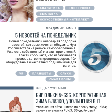
ярмарка искусства.
АНАЛИТИКА
БЛОКИРОВКА
ВЫСТАВКА
ИСКУССТВЕННЫЙ ИНТЕЛЛЕКТ
ВЛАДИМИР НИМИН
5 НОВОСТЕЙ НА ПОНЕДЕЛЬНИК
Новый понедельник и очередная подборка
новостей, которые хочется обсудить. Ну а
Россия встала на рельсы самообеспечения.
Уже есть собственный магазин приложений,
власти сообщают, что налаживается
производство микропроцессоров, 4G-
оборудования и кассетных подшипников для
вагонов.
Р
VR
ПЛАНШЕТЫ
СЛУХИ
е
СМАРТФОНЫ
к
л
а
ЭЛЬДАР МУРТАЗИН
м
БИРЮЛЬКИ №696. КОРПОРАТИВНАЯ
а
.
ЗИМА БЛИЗКО, УВОЛЬНЕНИЯ В IT
E
r
Увольнения айтишников по всему миру; Fold4;
i
замена пленки на Fold3; 85-дюймовый
d