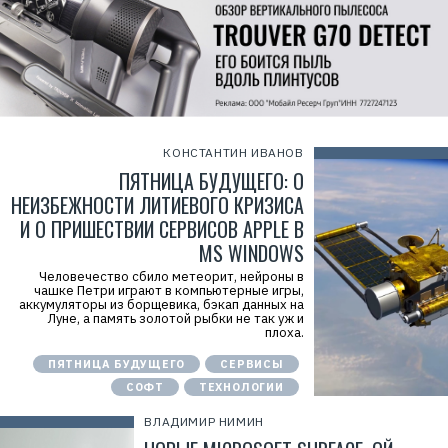
КОНСТАНТИН ИВАНОВ
ПЯТНИЦА БУДУЩЕГО: О
НЕИЗБЕЖНОСТИ ЛИТИЕВОГО КРИЗИСА
И О ПРИШЕСТВИИ СЕРВИСОВ APPLE В
MS WINDOWS
Человечество сбило метеорит, нейроны в
чашке Петри играют в компьютерные игры,
аккумуляторы из борщевика, бэкап данных на
Луне, а память золотой рыбки не так уж и
плоха.
ПЯТНИЦА БУДУЩЕГО
СЕРВИСЫ
СОФТ
ТЕХНОЛОГИИ
ВЛАДИМИР НИМИН