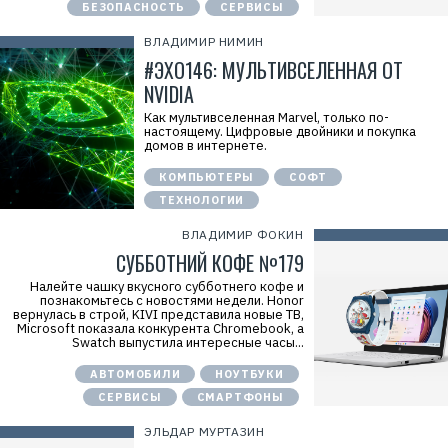
БЕЗОПАСНОСТЬ
СЕРВИСЫ
ВЛАДИМИР НИМИН
#ЭХО146: МУЛЬТИВСЕЛЕННАЯ ОТ
NVIDIA
Как мультивселенная Marvel, только по-
настоящему. Цифровые двойники и покупка
домов в интернете.
КОМПЬЮТЕРЫ
СОФТ
ТЕХНОЛОГИИ
ВЛАДИМИР ФОКИН
СУББОТНИЙ КОФЕ №179
Налейте чашку вкусного субботнего кофе и
познакомьтесь с новостями недели. Honor
вернулась в строй, KIVI представила новые ТВ,
Microsoft показала конкурента Chromebook, а
Swatch выпустила интересные часы...
АВТОМОБИЛИ
НОУТБУКИ
СЕРВИСЫ
СМАРТФОНЫ
ЭЛЬДАР МУРТАЗИН