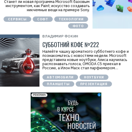
Станет ли новая программа Microsoft базовым
инструментом, как Paint; искусство создавать
никчемные вещи на примере Sony.
СЕРВИСЫ
СОФТ
ТЕХНОЛОГИИ
ФОТО
ВЛАДИМИР ФОКИН
СУББОТНИЙ КОФЕ №222
Налейте чашку ароматного субботнего кофе и
познакомьтесь с новостями недели. Microsoft
представила новые ноутбуки, Алиса научилась
распознавать голоса, OMODA C5 приехал в
Россию, а Илон Маск стал парфюмером…
АВТОМОБИЛИ
НОУТБУКИ
ПЛАНШЕТЫ
ПРЕЗЕНТАЦИЯ