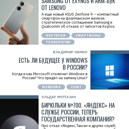
SAMSUNG ОТ EXYNOS И ARM‑БУК
ОТ LENOVO
А ещё новый ASUS Zenfone 9 – компактный
смартфон на флагманском железе;
стратегическое соглашение Samsung и
Qualcomm об отказе от чипсетов Exynos.
НОУТБУКИ
СМАРТФОНЫ
ТЕХНОЛОГИИ
ВЛАДИМИР НИМИН
ЕСТЬ ЛИ БУДУЩЕЕ У WINDOWS
В РОССИИ?
Когда и как Microsoft отключит Windows в
России? Что придёт на замену Linux?
WINDOWS
СОФТ
ЭЛЬДАР МУРТАЗИН
БИРЮЛЬКИ №700. «ЯНДЕКС» НА
СЛУЖБЕ РОССИИ, ТЕПЕРЬ
ГОСУДАРСТВЕННАЯ КОМПАНИЯ?
Про отказ «Яндекс.Такси» и других служб;