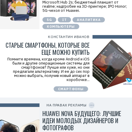
Microsoft Hub 2s; бюджетный планшет от
=
realme; надгробие на 3D-принтере; IPO Honor;
2
5G-чехол от Huawei.
V
f
5G
IT
АНАЛИТИКА
n
x
КОМПЬЮТЕРЫ
y
T
КОНСТАНТИН ИВАНОВ
W
c
СТАРЫЕ СМАРТФОНЫ, КОТОРЫЕ ВСЕ
f
M
ЕЩЕ МОЖНО КУПИТЬ
Р
е
Помните времена, когда кроме Android и iOS
к
были и другие операционные системы для
л
смартфонов? Лучше или хуже, но они
а
предлагали альтернативу. И ее до сих пор
м
можно выбрать, получив новый аппарат в
о
коробочке...
д
а
СМАРТФОНЫ
т
е
C
л
O
ь
P
НА ПРАВАХ РЕКЛАМЫ
:
Y
I
HUAWEI NOVA БУДУЩЕГО: ЛУЧШИЕ
О
D
О
ИДЕИ МОЛОДЫХ ДИЗАЙНЕРОВ И
О
«
ФОТОГРАФОВ
Т
е