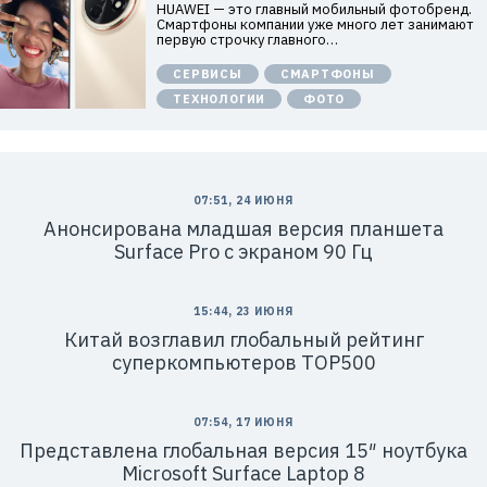
HUAWEI — это главный мобильный фотобренд.
х
Смартфоны компании уже много лет занимают
к
первую строчку главного…
о
м
СЕРВИСЫ
СМАРТФОНЫ
п
а
ТЕХНОЛОГИИ
ФОТО
н
и
я
Х
у
а
в
07:51, 24 ИЮНЯ
э
Анонсирована младшая версия планшета
й
»
Surface Pro с экраном 90 Гц
И
Н
Н
:
15:44, 23 ИЮНЯ
7
7
Китай возглавил глобальный рейтинг
1
суперкомпьютеров TOP500
4
1
8
6
07:54, 17 ИЮНЯ
8
0
Представлена глобальная версия 15″ ноутбука
4
Microsoft Surface Laptop 8