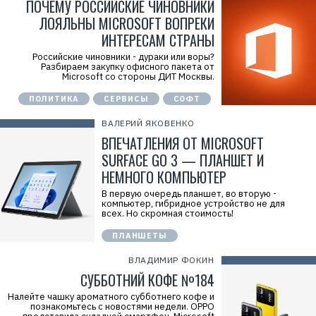
ПОЧЕМУ РОССИЙСКИЕ ЧИНОВНИКИ
ЛОЯЛЬНЫ MICROSOFT ВОПРЕКИ
ИНТЕРЕСАМ СТРАНЫ
Российские чиновники - дураки или воры?
Разбираем закупку офисного пакета от
Microsoft со стороны ДИТ Москвы.
ПОЛИТИКА
СЕРВИСЫ
СОФТ
ВАЛЕРИЙ ЯКОВЕНКО
ВПЕЧАТЛЕНИЯ ОТ MICROSOFT
SURFACE GO 3 — ПЛАНШЕТ И
НЕМНОГО КОМПЬЮТЕР
В первую очередь планшет, во вторую -
компьютер, гибридное устройство не для
всех. Но скромная стоимость!
ПЛАНШЕТЫ
ВЛАДИМИР ФОКИН
СУББОТНИЙ КОФЕ №184
Налейте чашку ароматного субботнего кофе и
познакомьтесь с новостями недели. OPPO