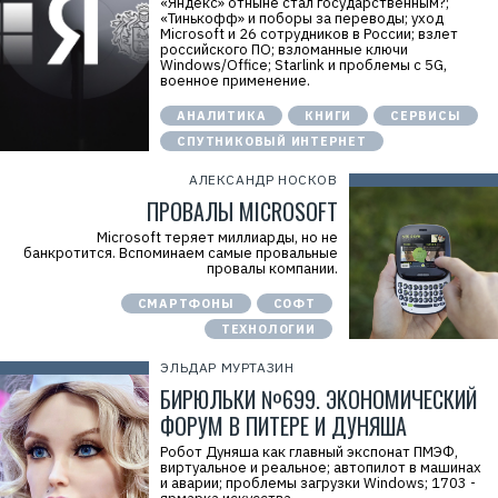
«Яндекс» отныне стал государственным?;
«Тинькофф» и поборы за переводы; уход
Microsoft и 26 сотрудников в России; взлет
российского ПО; взломанные ключи
Windows/Office; Starlink и проблемы с 5G,
военное применение.
АНАЛИТИКА
КНИГИ
СЕРВИСЫ
СПУТНИКОВЫЙ ИНТЕРНЕТ
АЛЕКСАНДР НОСКОВ
ПРОВАЛЫ MICROSOFT
Microsoft теряет миллиарды, но не
банкротится. Вспоминаем самые провальные
провалы компании.
СМАРТФОНЫ
СОФТ
ТЕХНОЛОГИИ
ЭЛЬДАР МУРТАЗИН
БИРЮЛЬКИ №699. ЭКОНОМИЧЕСКИЙ
ФОРУМ В ПИТЕРЕ И ДУНЯША
Робот Дуняша как главный экспонат ПМЭФ,
виртуальное и реальное; автопилот в машинах
и аварии; проблемы загрузки Windows; 1703 -