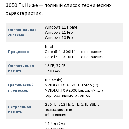
3050 Ti. Ниже — полный список технических
характеристик.
Windows 11 Home
Операционная
Windows 11 Pro
система
Windows 10 Pro
Intel
Процессор
Core i5-11300H 11-го поколения
Core i7-11370H 11-го поколения
Оперативная
16 ГБ, 32 ГБ
память
LPDDR4x
Iris Xe (i5)
Графический
NVIDIA RTX 3050 Ti Laptop (i7)
процессор
NVIDIA RTX A2000 Laptop (i7, для
корпоративных клиентов)
256 ГБ, 512 ГБ, 1 ТБ, 2 ТБ SSD с
Встроенная
возможностью
память
обновления
14,4 дюйма
2400×1600