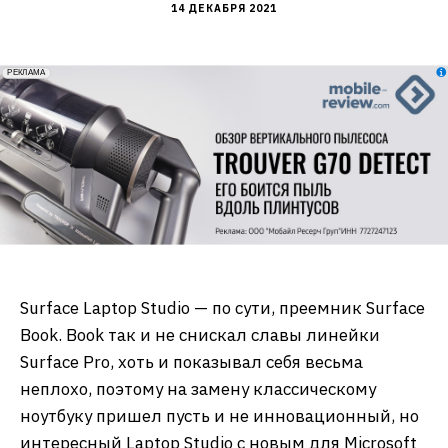
14 ДЕКАБРЯ 2021
erid: 2VfnxxmNzs5
РЕКЛАМА
Surface Laptop Studio — по сути, преемник Surface
Book. Book так и не снискал славы линейки
Surface Pro, хоть и показывал себя весьма
неплохо, поэтому на замену классическому
ноутбуку пришел пусть и не инновационный, но
интересный Laptop Studio с новым для Microsoft