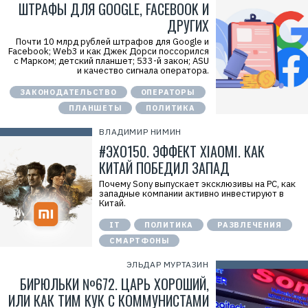
ШТРАФЫ ДЛЯ GOOGLE, FACEBOOK И
ДРУГИХ
Почти 10 млрд рублей штрафов для Google и
Facebook; Web3 и как Джек Дорси поссорился
с Марком; детский планшет; 533-й закон; ASU
и качество сигнала оператора.
ЗАКОНОДАТЕЛЬСТВО
ОПЕРАТОРЫ
ПЛАНШЕТЫ
ПОЛИТИКА
ВЛАДИМИР НИМИН
#ЭХО150. ЭФФЕКТ XIAOMI. КАК
КИТАЙ ПОБЕДИЛ ЗАПАД
Почему Sony выпускает эксклюзивы на PC, как
западные компании активно инвестируют в
Китай.
IT
ПОЛИТИКА
РАЗВЛЕЧЕНИЯ
СМАРТФОНЫ
ЭЛЬДАР МУРТАЗИН
БИРЮЛЬКИ №672. ЦАРЬ ХОРОШИЙ,
ИЛИ КАК ТИМ КУК С КОММУНИСТАМИ