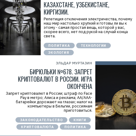
КАЗАХСТАНЕ, УЗБЕКИСТАНЕ,
КИРГИЗИИ.
Репетиция отключения электричества, почему
наш мир настолько хрупкий и готовы ли вы к
этому - самая простая вещь, которой у вас,
скорее всего, нет под рукой на случай конца
света.
ПОЛИТИКА
ТЕХНОЛОГИИ
ЭКОЛОГИЯ
ЭЛЬДАР МУРТАЗИН
БИРЮЛЬКИ №678. ЗАПРЕТ
КРИПТОВАЛЮТ В РОССИИ. ИГРА
ОКОНЧЕНА
Запрет криптовалют в России; штраф по Face
Pay в метро; Алиса и реклама; АА/ААА-
батарейки дорожают на глазах; налог на
компьютеры в Бельгии, россиянам
приготовиться.
ЗАКОНОДАТЕЛЬСТВО
КНИГИ
КРИПТОВАЛЮТА
ПОЛИТИКА