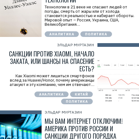
Технологии в 21 веке не спасают людей от
погоды, смерть от жары или от холода
становится реальностью и набирает обороты.
Мировой опыт – Россия, Украина, США,
Великобритания…
АНАЛИТИКА
ПОЛИТИКА
ЭЛЬДАР МУРТАЗИН
САНКЦИИ ПРОТИВ XIAOMI, НАЧАЛО
ЗАКАТА, ИЛИ ШАНСЫ НА СПАСЕНИЕ
ЕСТЬ?
Как Xiaomi может лишиться смартфонов
вслед за Huawei/Honor, почему американцы
атакуют и эту компанию, чем им отвечают…
АНАЛИТИКА
КИТАЙ
ПОЛИТИКА
ЭЛЬДАР МУРТАЗИН
МЫ ВАМ ИНТЕРНЕТ ОТКЛЮЧИМ!
АМЕРИКА ПРОТИВ РОССИИ И
САНКЦИИ ДРУГОГО ПОРЯДКА