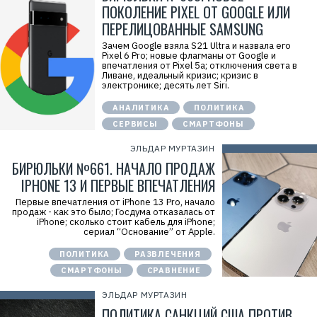
в
ПОКОЛЕНИЕ PIXEL ОТ GOOGLE ИЛИ
э
й
ПЕРЕЛИЦОВАННЫЕ SAMSUNG
»
И
Зачем Google взяла S21 Ultra и назвала его
Н
Pixel 6 Pro; новые флагманы от Google и
Н
впечатления от Pixel 5a; отключения света в
:
Ливане, идеальный кризис; кризис в
7
электронике; десять лет Siri.
7
1
АНАЛИТИКА
ПОЛИТИКА
4
1
СЕРВИСЫ
СМАРТФОНЫ
8
6
ЭЛЬДАР МУРТАЗИН
8
0
БИРЮЛЬКИ №661. НАЧАЛО ПРОДАЖ
4
IPHONE 13 И ПЕРВЫЕ ВПЕЧАТЛЕНИЯ
Первые впечатления от iPhone 13 Pro, начало
продаж - как это было; Госдума отказалась от
iPhone; сколько стоит кабель для iPhone;
сериал “Основание” от Apple.
ПОЛИТИКА
РАЗВЛЕЧЕНИЯ
СМАРТФОНЫ
СРАВНЕНИЕ
ЭЛЬДАР МУРТАЗИН
ПОЛИТИКА САНКЦИЙ США ПРОТИВ