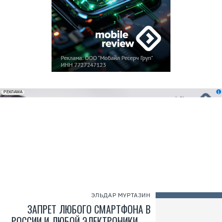
erid: 2VfnxxmNzs5
РЕКЛАМА
ЭЛЬДАР МУРТАЗИН
ЗАПРЕТ ЛЮБОГО СМАРТФОНА В
РОССИИ И ЛЮБОЙ ЭЛЕКТРОНИКИ —