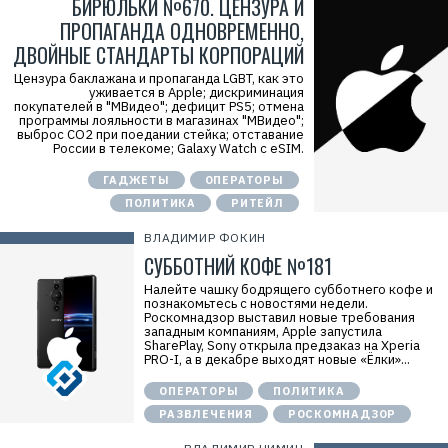
БИРЮЛЬКИ №670. ЦЕНЗУРА И
ПРОПАГАНДА ОДНОВРЕМЕННО,
ДВОЙНЫЕ СТАНДАРТЫ КОРПОРАЦИЙ
Цензура баклажана и пропаганда LGBT, как это
уживается в Apple; дискриминация
покупателей в "МВидео"; дефицит PS5; отмена
программы лояльности в магазинах "МВидео";
выброс СО2 при поедании стейка; отставание
России в телекоме; Galaxy Watch с eSIM.
ГАДЖЕТЫ
ОПЕРАТОРЫ
ПОЛИТИКА
РИТЕЙЛ
ВЛАДИМИР ФОКИН
СУББОТНИЙ КОФЕ №181
Налейте чашку бодрящего субботнего кофе и
познакомьтесь с новостями недели.
Роскомнадзор выставил новые требования
западным компаниям, Apple запустила
SharePlay, Sony открыла предзаказ на Xperia
PRO-I, а в декабре выходят новые «Ёлки»...
ОПЕРАТОРЫ
ПОЛИТИКА
РАЗВЛЕЧЕНИЯ
РОСКОМНАДЗОР