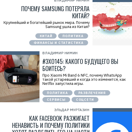
ВЛАДИМИР НИМИН
ПОЧЕМУ SAMSUNG ПОТЕРЯЛА
КИТАЙ?
Крупнейший и богатейший рынок мира. Почему
Samsung ушла из Китая?
Р
КИТАЙ
ПОЛИТИКА
е
к
ФИНАНСЫ И СТАТИСТИКА
л
а
ВЛАДИМИР НИМИН
м
а
#ЭХО145: КАКОГО БУДУЩЕГО ВЫ
.
БОИТЕСЬ?
E
r
i
Про Xiaomi Mi Band 6 NFC, почему WhatsApp
d
такой устаревший и когда это изменится, как
=
Netflix запустила игры.
2
V
ПОЛИТИКА
РАЗВЛЕЧЕНИЯ
f
n
СЕРВИСЫ
СОЦСЕТИ
x
y
ЭЛЬДАР МУРТАЗИН
T
W
КАК FACEBOOK РАЗЖИГАЕТ
c
НЕНАВИСТЬ И ПОЧЕМУ ПОЛИТИКИ
f
M