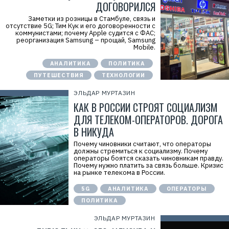
ДОГОВОРИЛСЯ
Заметки из розницы в Стамбуле, связь и
отсутствие 5G; Тим Кук и его договоренности с
коммунистами; почему Apple судится с ФАС;
реорганизация Samsung – прощай, Samsung
Mobile.
АНАЛИТИКА
ПОЛИТИКА
ПУТЕШЕСТВИЯ
ТЕХНОЛОГИИ
ЭЛЬДАР МУРТАЗИН
КАК В РОССИИ СТРОЯТ СОЦИАЛИЗМ
ДЛЯ ТЕЛЕКОМ-ОПЕРАТОРОВ. ДОРОГА
В НИКУДА
Почему чиновники считают, что операторы
должны стремиться к социализму. Почему
операторы боятся сказать чиновникам правду.
Почему нужно платить за связь больше. Кризис
на рынке телекома в России.
5G
АНАЛИТИКА
ОПЕРАТОРЫ
ПОЛИТИКА
ЭЛЬДАР МУРТАЗИН