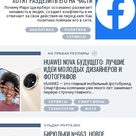
ХОТЯТ РАЗДЕЛИТЬ ЕГО НА ЧАСТИ
Р
е
Почему Марк Цукерберг осознанно разжигает
к
ненависть в людях, создает конфликты и не
л
отвечает за свои действия ни перед кем. Как
а
политики поймали его в сети.
м
о
АНАЛИТИКА
ПОЛИТИКА
д
а
СЕРВИСЫ
т
е
C
л
O
ь
P
НА ПРАВАХ РЕКЛАМЫ
:
Y
I
HUAWEI NOVA БУДУЩЕГО: ЛУЧШИЕ
О
D
О
ИДЕИ МОЛОДЫХ ДИЗАЙНЕРОВ И
О
«
ФОТОГРАФОВ
Т
е
HUAWEI — это главный мобильный фотобренд.
х
Смартфоны компании уже много лет занимают
к
первую строчку главного…
о
м
СЕРВИСЫ
СМАРТФОНЫ
п
а
ТЕХНОЛОГИИ
ФОТО
н
и
я
Х
ЭЛЬДАР МУРТАЗИН
у
БИРЮЛЬКИ №663. НОВОЕ
а