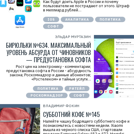
Как будут доить Apple в России и почему
пользователи не пострадают от этого. Штраф
в миллиард рублей…
IOS
АНАЛИТИКА
ПОЛИТИКА
СОФТ
ЭЛЬДАР МУРТАЗИН
БИРЮЛЬКИ №634. МАКСИМАЛЬНЫЙ
УРОВЕНЬ АБСУРДА ОТ ЧИНОВНИКОВ
— ПРЕДУСТАНОВКА СОФТА
Рост цен на электронику - комментарии;
предустановка софта в России - абсурдность
закона; Роскомнадзор и данные абонентов;
«Ростелеком» и тайные услуги…
ПОЛИТИКА
РИТЕЙЛ
РОСКОМНАДЗОР
СОФТ
ВЛАДИМИР ФОКИН
СУББОТНИЙ КОФЕ №145
Налейте чашку бодрящего субботнего кофе и
познакомьтесь с новостями недели. Xiaomi
вышла из черного списка США, стартовали
продажи Samsung Galaxy A52 и A72, Hyundai