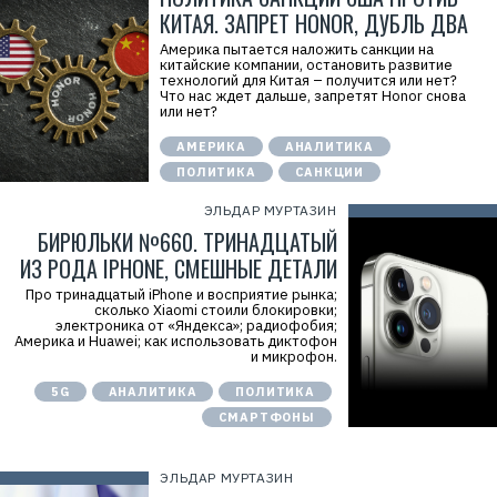
КИТАЯ. ЗАПРЕТ HONOR, ДУБЛЬ ДВА
Америка пытается наложить санкции на
китайские компании, остановить развитие
технологий для Китая – получится или нет?
Что нас ждет дальше, запретят Honor снова
или нет?
АМЕРИКА
АНАЛИТИКА
ПОЛИТИКА
САНКЦИИ
ЭЛЬДАР МУРТАЗИН
БИРЮЛЬКИ №660. ТРИНАДЦАТЫЙ
ИЗ РОДА IPHONE, СМЕШНЫЕ ДЕТАЛИ
Про тринадцатый iPhone и восприятие рынка;
сколько Xiaomi стоили блокировки;
электроника от «Яндекса»; радиофобия;
Америка и Huawei; как использовать диктофон
и микрофон.
5G
АНАЛИТИКА
ПОЛИТИКА
СМАРТФОНЫ
ЭЛЬДАР МУРТАЗИН