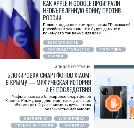
КАК APPLE И GOOGLE ПРОИГРАЛИ
НЕОБЪЯВЛЕННУЮ ВОЙНУ ПРОТИВ
РОССИИ
Полное подчинение американских IT-компаний
российским законам. Что будет дальше и
почему это так важно для всех.
БЕЗОПАСНОСТЬ
ЗАКОНОДАТЕЛЬСТВО
ПОЛИТИКА
РОССИЯ
ЭЛЬДАР МУРТАЗИН
БЛОКИРОВКА СМАРТФОНОВ XIAOMI
В КРЫМУ — МИФИЧЕСКАЯ ИСТОРИЯ
И ЕЕ ПОСЛЕДСТВИЯ
Мифы и правда о блокировке смартфонов
Xiaomi в Крыму, как действуют санкции, как их
обходят китайцы и почему выдумка стала
реальностью для многих.
АНАЛИТИКА
БЛОКИРОВКА
ПИСЬМО ЧИТАТЕЛЯ
ПОЛИТИКА