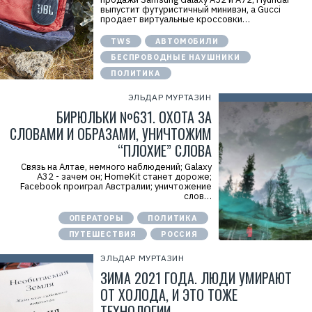
выпустит футуристичный минивэн, а Gucci
продает виртуальные кроссовки…
TWS
АВТОМОБИЛИ
БЕСПРОВОДНЫЕ НАУШНИКИ
ПОЛИТИКА
ЭЛЬДАР МУРТАЗИН
БИРЮЛЬКИ №631. ОХОТА ЗА
СЛОВАМИ И ОБРАЗАМИ, УНИЧТОЖИМ
“ПЛОХИЕ” СЛОВА
Связь на Алтае, немного наблюдений; Galaxy
A32 - зачем он; HomeKit станет дороже;
Facebook проиграл Австралии; уничтожение
слов…
ОПЕРАТОРЫ
ПОЛИТИКА
ПУТЕШЕСТВИЯ
РОССИЯ
ЭЛЬДАР МУРТАЗИН
ЗИМА 2021 ГОДА. ЛЮДИ УМИРАЮТ
ОТ ХОЛОДА, И ЭТО ТОЖЕ
ТЕХНОЛОГИИ