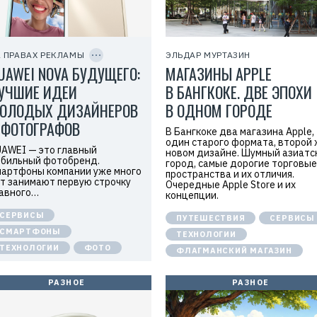
д
а
т
е
C
л
O
ь
P
 ПРАВАХ РЕКЛАМЫ
ЭЛЬДАР МУРТАЗИН
:
Y
UAWEI NOVA БУДУЩЕГО:
МАГАЗИНЫ APPLE
I
О
D
О
УЧШИЕ ИДЕИ
В БАНГКОКЕ. ДВЕ ЭПОХИ
О
«
ОЛОДЫХ ДИЗАЙНЕРОВ
В ОДНОМ ГОРОДЕ
Т
е
 ФОТОГРАФОВ
х
В Бангкоке два магазина Apple,
к
один старого формата, второй 
AWEI — это главный
о
новом дизайне. Шумный азиатс
м
бильный фотобренд.
город, самые дорогие торговые
п
артфоны компании уже много
пространства и их отличия.
а
т занимают первую строчку
Очередные Apple Store и их
н
авного…
концепции.
и
я
СЕРВИСЫ
Х
ПУТЕШЕСТВИЯ
СЕРВИСЫ
у
СМАРТФОНЫ
ТЕХНОЛОГИИ
а
ТЕХНОЛОГИИ
ФОТО
в
ФЛАГМАНСКИЙ МАГАЗИН
э
й
»
РАЗНОЕ
РАЗНОЕ
И
Н
Н