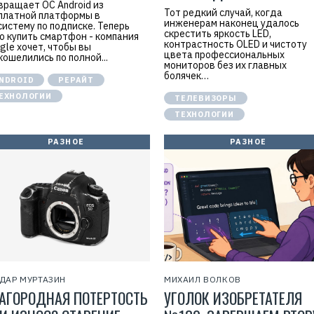
вращает ОС Android из
Тот редкий случай, когда
платной платформы в
инженерам наконец удалось
систему по подписке. Теперь
скрестить яркость LED,
о купить смартфон - компания
контрастность OLED и чистоту
gle хочет, чтобы вы
цвета профессиональных
кошелились по полной...
мониторов без их главных
болячек…
NDROID
РЕРАЙТ
ЕХНОЛОГИИ
ТЕЛЕВИЗОРЫ
ТЕХНОЛОГИИ
РАЗНОЕ
РАЗНОЕ
ДАР МУРТАЗИН
МИХАИЛ ВОЛКОВ
АГОРОДНАЯ ПОТЕРТОСТЬ
УГОЛОК ИЗОБРЕТАТЕЛЯ