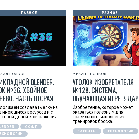
РАЗНОЕ
РАЗНОЕ
АИЛ ВОЛКОВ
МИХАИЛ ВОЛКОВ
ИКЛАДНОЙ BLENDER.
УГОЛОК ИЗОБРЕТАТЕЛЯ
ОК №36. ХВОЙНОЕ
№128. СИСТЕМА,
РЕВО. ЧАСТЬ ВТОРАЯ
ОБУЧАЮЩАЯ ИГРЕ В ДАР
должаем создавать елку на
Изобретение, которое может
е имеющихся ресурсов и с
оказаться полезным для
оторой долей воображения.
правильного выполнения
тренировок броска.
LENDER
СОФТ
ПАТЕНТЫ
ТЕХНОЛОГИИ
ЕХНОЛОГИИ