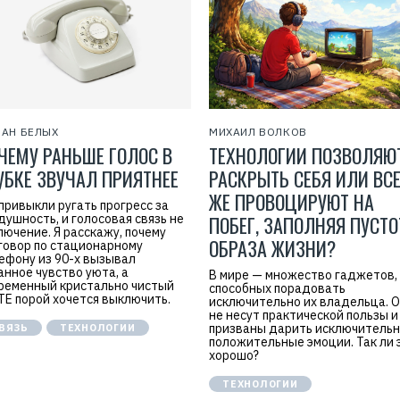
:
7
7
1
4
1
8
6
8
0
4
АН БЕЛЫХ
МИХАИЛ ВОЛКОВ
ЧЕМУ РАНЬШЕ ГОЛОС В
ТЕХНОЛОГИИ ПОЗВОЛЯЮ
УБКЕ ЗВУЧАЛ ПРИЯТНЕЕ
РАСКРЫТЬ СЕБЯ ИЛИ ВС
ЖЕ ПРОВОЦИРУЮТ НА
привыкли ругать прогресс за
душность, и голосовая связь не
ПОБЕГ, ЗАПОЛНЯЯ ПУСТО
лючение. Я расскажу, почему
ОБРАЗА ЖИЗНИ?
говор по стационарному
ефону из 90-х вызывал
анное чувство уюта, а
В мире — множество гаджетов,
ременный кристально чистый
способных порадовать
TE порой хочется выключить.
исключительно их владельца. 
не несут практической пользы и
призваны дарить исключитель
ВЯЗЬ
ТЕХНОЛОГИИ
положительные эмоции. Так ли 
хорошо?
ТЕХНОЛОГИИ