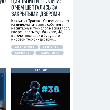
РУЮ
ЦЗИНЬПИН И IT‑ЭЛИТА:
О ЧЕМ ШЕПТАЛИСЬ ЗА
ЗАКРЫТЫМИ ДВЕРЯМИ
Как визит Трампа к Си превратился
из дипломатического события в
масштабный технологический торг,
где решалась судьба чипов, ИИ,
цепочек поставок и будущего
мировой техноиндустрии…
АНАЛИТИКА
ГАДЖЕТЫ
СЕРВИСЫ
ТЕХНОЛОГИИ
РАЗНОЕ