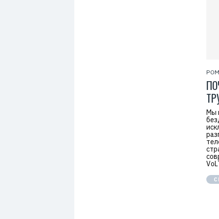
РОМ
ПО
ТР
Мы 
без
иск
раз
тел
стр
сов
VoL
С