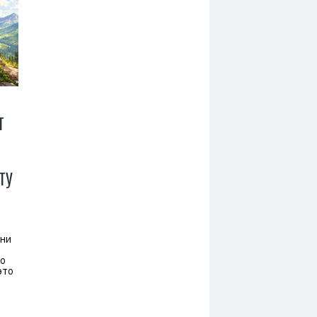
Т
Е
ТУ
Они
но
это