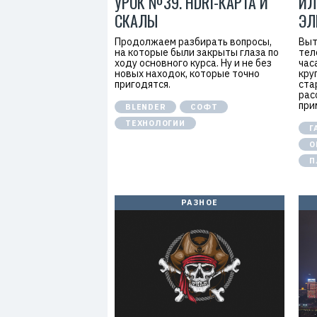
УРОК №39. HDRI-КАРТА И
ИЛ
СКАЛЫ
ЭЛ
Продолжаем разбирать вопросы,
Выт
на которые были закрыты глаза по
тел
ходу основного курса. Ну и не без
час
новых находок, которые точно
кру
пригодятся.
ста
рас
при
BLENDER
СОФТ
ТЕХНОЛОГИИ
Г
О
П
РАЗНОЕ