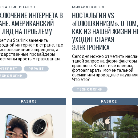
Р
СТАНТИН ИВАНОВ
МИХАИЛ ВОЛКОВ
е
КЛЮЧЕНИЕ ИНТЕРНЕТА В
НОСТАЛЬГИЯ VS
к
л
АНЕ. АМЕРИКАНСКИЙ
«ПЛЮШКИНИЗМ». О ТОМ,
а
м
ГЛЯД НА ПРОБЛЕМУ
КАК ИЗ НАШЕЙ ЖИЗНИ Н
а
.
УХОДИТ СТАРАЯ
E
ет ли Starlink заменить
r
водной интернет в стране, где
ЭЛЕКТРОНИКА
i
 использование запрещено, а
d
ударственные провайдеры
Сегодня можно отметить несл
=
оступны простым гражданам.
2
такой запрос на форм-факторы
V
прошлого. Кассетные плееры,
НТЕРНЕТ
РЕРАЙТ
f
фотоаппараты моментальной
n
съемки или проводные наушник
ЕХНОЛОГИИ
x
Что это?
y
T
ТЕХНОЛОГИИ
W
c
f
РАЗНОЕ
РАЗНОЕ
M
Р
е
к
л
а
м
о