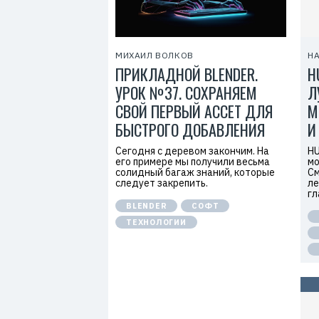
МИХАИЛ ВОЛКОВ
НА
ПРИКЛАДНОЙ BLENDER.
H
УРОК №37. СОХРАНЯЕМ
Л
СВОЙ ПЕРВЫЙ АССЕТ ДЛЯ
М
БЫСТРОГО ДОБАВЛЕНИЯ
И
Сегодня с деревом закончим. На
HU
его примере мы получили весьма
мо
солидный багаж знаний, которые
См
следует закрепить.
ле
гл
BLENDER
СОФТ
ТЕХНОЛОГИИ