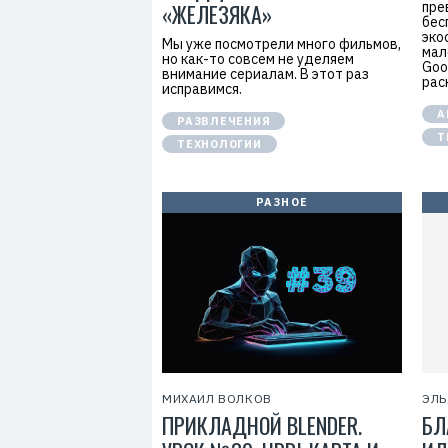
7
«ЖЕЛЕЗЯКА»
пре
бес
эко
Мы уже посмотрели много фильмов,
мал
но как-то совсем не уделяем
Goo
внимание сериалам. В этот раз
рас
исправимся.
A
РАЗВЛЕЧЕНИЯ
Т
ТЕХНОЛОГИИ
РАЗНОЕ
МИХАИЛ ВОЛКОВ
ЭЛЬ
ПРИКЛАДНОЙ BLENDER.
БЛ