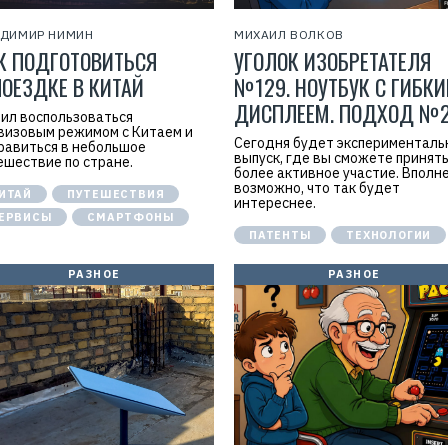
ДИМИР НИМИН
МИХАИЛ ВОЛКОВ
К ПОДГОТОВИТЬСЯ
УГОЛОК ИЗОБРЕТАТЕЛЯ
ПОЕЗДКЕ В КИТАЙ
№129. НОУТБУК С ГИБК
ДИСПЛЕЕМ. ПОДХОД №
ил воспользоваться
визовым режимом с Китаем и
Сегодня будет экспериментал
равиться в небольшое
выпуск, где вы сможете принят
ешествие по стране.
более активное участие. Вполн
возможно, что так будет
ИТАЙ
ПУТЕШЕСТВИЯ
интереснее.
ЕРВИСЫ
СМАРТФОНЫ
ПАТЕНТЫ
ТЕХНОЛОГИИ
РАЗНОЕ
РАЗНОЕ