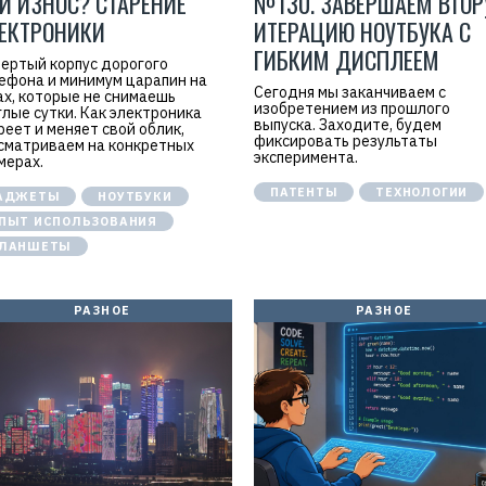
И ИЗНОС? СТАРЕНИЕ
№130. ЗАВЕРШАЕМ ВТО
ЕКТРОНИКИ
ИТЕРАЦИЮ НОУТБУКА С
ГИБКИМ ДИСПЛЕЕМ
ертый корпус дорогого
ефона и минимум царапин на
Сегодня мы заканчиваем с
ах, которые не снимаешь
изобретением из прошлого
глые сутки. Как электроника
выпуска. Заходите, будем
реет и меняет свой облик,
фиксировать результаты
сматриваем на конкретных
эксперимента.
мерах.
ПАТЕНТЫ
ТЕХНОЛОГИИ
АДЖЕТЫ
НОУТБУКИ
ПЫТ ИСПОЛЬЗОВАНИЯ
ЛАНШЕТЫ
РАЗНОЕ
РАЗНОЕ