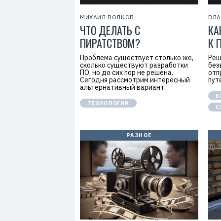
МИХАИЛ ВОЛКОВ
ВЛА
ЧТО ДЕЛАТЬ С
КА
ПИРАТСТВОМ?
К 
Проблема существует столько же,
Реш
сколько существуют разработки
без
ПО, но до сих пор не решена.
отп
Сегодня рассмотрим интересный
пут
альтернативный вариант.
К
ТЕХНОЛОГИИ
С
РАЗНОЕ