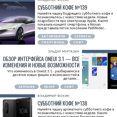
СУББОТНИЙ КОФЕ №139
Налейте чашку бодрящего субботнего кофе и
познакомьтесь с новостями недели. Новые
подробности про электрокар Apple, Xiaomi
показала концепт смартфона, а Nissan
представила пятое поколение Pathfinder…
АВТОМОБИЛИ
СЕРВИСЫ
СМАРТФОНЫ
СОФТ
ЭЛЬДАР МУРТАЗИН
ОБЗОР ИНТЕРФЕЙСА ONEUI 3.1 — ВСЕ
ИЗМЕНЕНИЯ И НОВЫЕ ВОЗМОЖНОСТИ
Что изменилось в OneUI 3.1 - разбираемся в
десятке новых фишек и возможностей в
деталях…
SAMSUNG
ОБЗОР
СОФТ
ВЛАДИМИР ФОКИН
СУББОТНИЙ КОФЕ №138
Налейте чашку ароматного субботнего кофе и
познакомьтесь с новостями недели. Xiaomi
анонсировала настоящую беспроводную