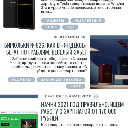
зарядку, в Tesla теперь можно играть в Witcher
3, а в Apple Arcade появилась отечественная
игра…
ГАДЖЕТЫ
РАЗВЛЕЧЕНИЯ
СОФТ
СУД
ЭЛЬДАР МУРТАЗИН
БИРЮЛЬКИ №626. КАК В «ЯНДЕКСЕ»
БЕГУТ ПО ГРАБЛЯМ. ВЕСЕЛЫЙ ЗАБЕГ
Забег по граблям от «Яндекса» - «Станция
Макс»; предустановки российского софта -
проблемы; разместил ссылку - заплати; LG
уйдет с рынка смартфонов?
Р
е
ГАДЖЕТЫ
ЗАКОНОДАТЕЛЬСТВО
к
л
СОФТ
C
а
O
м
P
ПАРТНЕРСКИЙ МАТЕРИАЛ
а
Y
.
I
НАЧНИ 2021 ГОД ПРАВИЛЬНО. ИЩЕМ
E
D
r
РАБОТУ С ЗАРПЛАТОЙ ОТ 170 000
i
РУБЛЕЙ
d
=
Как говорят психологи, январь – это время,