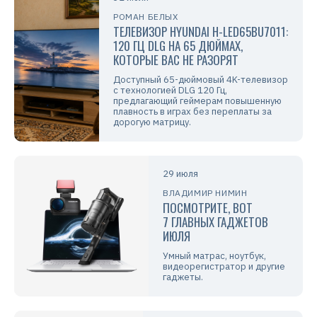
РОМАН БЕЛЫХ
ТЕЛЕВИЗОР HYUNDAI H-LED65BU7011:
120 ГЦ DLG НА 65 ДЮЙМАХ,
КОТОРЫЕ ВАС НЕ РАЗОРЯТ
Доступный 65-дюймовый 4K-телевизор
с технологией DLG 120 Гц,
предлагающий геймерам повышенную
плавность в играх без переплаты за
дорогую матрицу.
29 июля
ВЛАДИМИР НИМИН
ПОСМОТРИТЕ, ВОТ
7 ГЛАВНЫХ ГАДЖЕТОВ
ИЮЛЯ
Умный матрас, ноутбук,
видеорегистратор и другие
гаджеты.