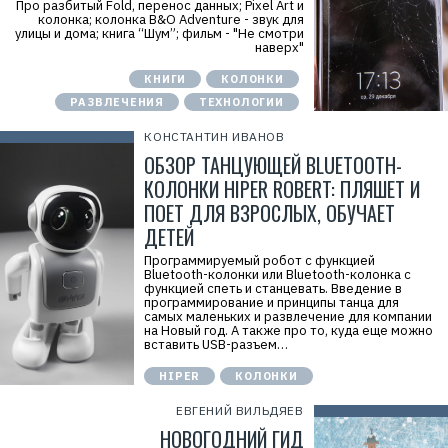
Про разбитый Fold, перенос данных; Pixel Art и
колонка; колонка B&O Adventure - звук для
улицы и дома; книга “Шум”; фильм - "Не смотри
наверх"
КНИГИ
КОЛОНКИ
РАЗВЛЕЧЕНИЯ
ТЕХНОЛОГИИ
КОНСТАНТИН ИВАНОВ
ОБЗОР ТАНЦУЮЩЕЙ BLUETOOTH-
КОЛОНКИ HIPER ROBERT: ПЛЯШЕТ И
ПОЕТ ДЛЯ ВЗРОСЛЫХ, ОБУЧАЕТ
ДЕТЕЙ
Программируемый робот с функцией
Bluetooth-колонки или Bluetooth-колонка с
функцией спеть и станцевать. Введение в
программирование и принципы танца для
самых маленьких и развлечение для компании
на Новый год. А также про то, куда еще можно
вставить USB-разъем…
HIPER
КОЛОНКИ
ЕВГЕНИЙ ВИЛЬДЯЕВ
НОВОГОДНИЙ ГИД