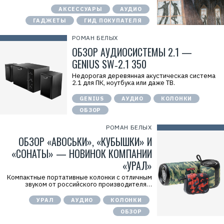
АКСЕССУАРЫ
АУДИО
ГАДЖЕТЫ
ГИД ПОКУПАТЕЛЯ
РОМАН БЕЛЫХ
ОБЗОР АУДИОСИСТЕМЫ 2.1 —
GENIUS SW‑2.1 350
Недорогая деревянная акустическая система
2.1 для ПК, ноутбука или даже ТВ.
GENIUS
АУДИО
КОЛОНКИ
ОБЗОР
РОМАН БЕЛЫХ
ОБЗОР «АВОСЬКИ», «КУБЫШКИ» И
«СОНАТЫ» — НОВИНОК КОМПАНИИ
«УРАЛ»
Компактные портативные колонки с отличным
звуком от российского производителя…
УРАЛ
АУДИО
КОЛОНКИ
ОБЗОР
Р