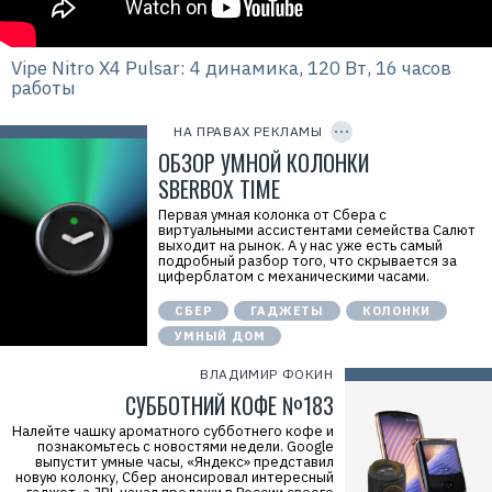
Р
е
Vipe Nitro X4 Pulsar: 4 динамика, 120 Вт, 16 часов
к
работы
л
C
а
O
м
P
НА ПРАВАХ РЕКЛАМЫ
а
Y
.
I
ОБЗОР УМНОЙ КОЛОНКИ
E
D
r
SBERBOX TIME
i
d
Первая умная колонка от Сбера с
=
виртуальными ассистентами семейства Салют
выходит на рынок. А у нас уже есть самый
подробный разбор того, что скрывается за
циферблатом с механическими часами.
СБЕР
ГАДЖЕТЫ
КОЛОНКИ
УМНЫЙ ДОМ
ВЛАДИМИР ФОКИН
СУББОТНИЙ КОФЕ №183
Налейте чашку ароматного субботнего кофе и
познакомьтесь с новостями недели. Google
выпустит умные часы, «Яндекс» представил
новую колонку, Сбер анонсировал интересный