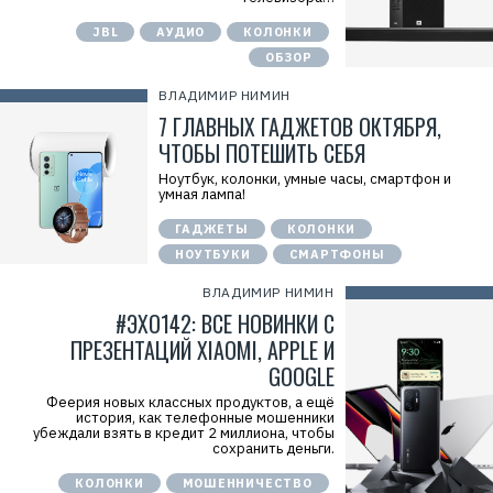
JBL
АУДИО
КОЛОНКИ
ОБЗОР
ВЛАДИМИР НИМИН
7 ГЛАВНЫХ ГАДЖЕТОВ ОКТЯБРЯ,
ЧТОБЫ ПОТЕШИТЬ СЕБЯ
Ноутбук, колонки, умные часы, смартфон и
умная лампа!
ГАДЖЕТЫ
КОЛОНКИ
НОУТБУКИ
СМАРТФОНЫ
ВЛАДИМИР НИМИН
#ЭХО142: ВСЕ НОВИНКИ С
ПРЕЗЕНТАЦИЙ XIAOMI, APPLE И
GOOGLE
Феерия новых классных продуктов, а ещё
история, как телефонные мошенники
убеждали взять в кредит 2 миллиона, чтобы
сохранить деньги.
КОЛОНКИ
МОШЕННИЧЕСТВО