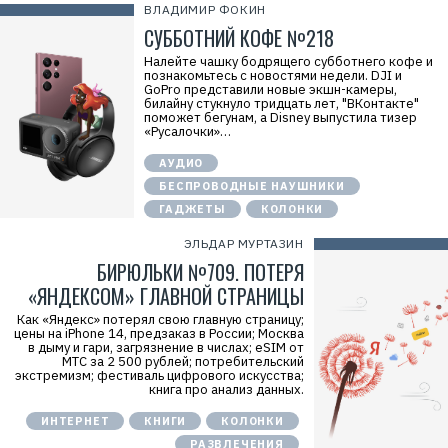
е
ВЛАДИМИР ФОКИН
к
л
СУББОТНИЙ КОФЕ №218
а
м
Налейте чашку бодрящего субботнего кофе и
а
познакомьтесь с новостями недели. DJI и
.
GoPro представили новые экшн-камеры,
E
билайну стукнуло тридцать лет, "ВКонтакте"
r
поможет бегунам, а Disney выпустила тизер
i
«Русалочки»…
d
=
АУДИО
2
V
БЕСПРОВОДНЫЕ НАУШНИКИ
f
ГАДЖЕТЫ
КОЛОНКИ
n
x
y
ЭЛЬДАР МУРТАЗИН
T
БИРЮЛЬКИ №709. ПОТЕРЯ
W
c
«ЯНДЕКСОМ» ГЛАВНОЙ СТРАНИЦЫ
f
M
Как «Яндекс» потерял свою главную страницу;
Р
цены на iPhone 14, предзаказ в России; Москва
е
в дыму и гари, загрязнение в числах; eSIM от
к
МТС за 2 500 рублей; потребительский
л
экстремизм; фестиваль цифрового искусства;
а
книга про анализ данных.
м
о
ИНТЕРНЕТ
КНИГИ
КОЛОНКИ
д
а
РАЗВЛЕЧЕНИЯ