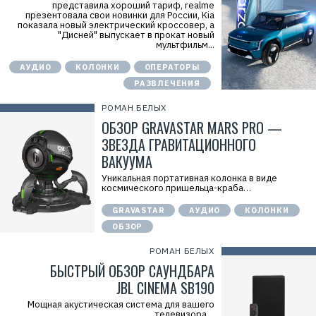
представила хороший тариф, realme
презентовала свои новинки для России, Kia
показала новый электрический кроссовер, а
"Дисней" выпускает в прокат новый
мультфильм...
АУДИО
КОЛОНКИ
ОПЕРАТОРЫ
РАЗВЛЕЧЕНИЯ
РОМАН БЕЛЫХ
ОБЗОР GRAVASTAR MARS PRO —
ЗВЕЗДА ГРАВИТАЦИОННОГО
ВАКУУМА
Уникальная портативная колонка в виде
космического пришельца-краба…
GRAVASTAR
АУДИО
КОЛОНКИ
ОБЗОР
РОМАН БЕЛЫХ
БЫСТРЫЙ ОБЗОР САУНДБАРА
JBL CINEMA SB190
Мощная акустическая система для вашего
телевизора…