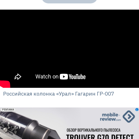
Российская колонка «Урал» Гагарин ГР-007
erid: 2VfnxxmNzs5
РЕКЛАМА