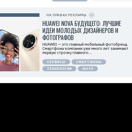
т
е
C
л
O
ь
P
НА ПРАВАХ РЕКЛАМЫ
:
Y
I
HUAWEI NOVA БУДУЩЕГО: ЛУЧШИЕ
О
D
О
ИДЕИ МОЛОДЫХ ДИЗАЙНЕРОВ И
О
«
ФОТОГРАФОВ
Т
е
HUAWEI — это главный мобильный фотобренд.
х
Смартфоны компании уже много лет занимают
к
первую строчку главного…
о
м
СЕРВИСЫ
СМАРТФОНЫ
п
а
ТЕХНОЛОГИИ
ФОТО
н
и
я
Х
у
а
в
э
й
»
И
Н
Н
:
7