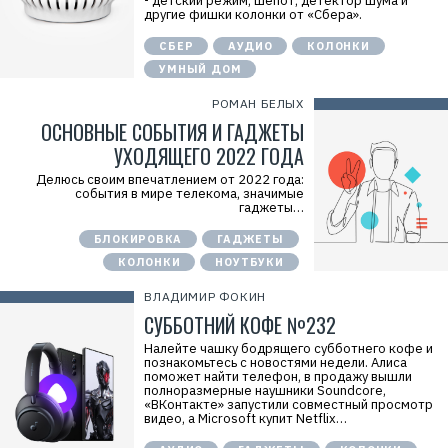
- детский режим, шепот, детектор шума и
другие фишки колонки от «Сбера».
СБЕР
АУДИО
КОЛОНКИ
УМНЫЙ ДОМ
РОМАН БЕЛЫХ
ОСНОВНЫЕ СОБЫТИЯ И ГАДЖЕТЫ
УХОДЯЩЕГО 2022 ГОДА
Делюсь своим впечатлением от 2022 года:
события в мире телекома, значимые
гаджеты…
БЛОКИРОВКА
ГАДЖЕТЫ
КОЛОНКИ
НОУТБУКИ
ВЛАДИМИР ФОКИН
СУББОТНИЙ КОФЕ №232
Налейте чашку бодрящего субботнего кофе и
познакомьтесь с новостями недели. Алиса
поможет найти телефон, в продажу вышли
полноразмерные наушники Soundcore,
«ВКонтакте» запустили совместный просмотр
видео, а Microsoft купит Netflix…