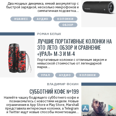
Два мощных динамика, емкий аккумулятор с
быстрой зарядкой, несколько микрофонов и
симпатичная подсветка…
HUAWEI
АУДИО
КОЛОНКИ
ОБЗОР
РОМАН БЕЛЫХ
ЛУЧШИЕ ПОРТАТИВНЫЕ КОЛОНКИ НА
ЭТО ЛЕТО: ОБЗОР И СРАВНЕНИЕ
«УРАЛ» М‑3 И М‑4
Портативные колонки с отличным звуком и
невысокой стоимостью от легендарной
марки…
УРАЛ
АУДИО
КОЛОНКИ
ВЛАДИМИР ФОКИН
СУББОТНИЙ КОФЕ №199
Налейте чашку бодрящего субботнего кофе и
познакомьтесь с новостями недели. Новые
ограничения в App Store и Play Store, Marshall
представила интересные колонки, а Telegram
и Twitter ищут новые способы монетизации…