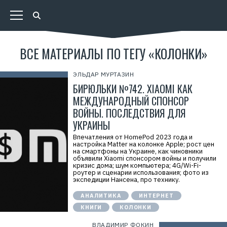
ВСЕ МАТЕРИАЛЫ ПО ТЕГУ «КОЛОНКИ»
ЭЛЬДАР МУРТАЗИН
БИРЮЛЬКИ №742. XIAOMI КАК
МЕЖДУНАРОДНЫЙ СПОНСОР
ВОЙНЫ. ПОСЛЕДСТВИЯ ДЛЯ
УКРАИНЫ
Впечатления от HomePod 2023 года и
настройка Matter на колонке Apple; рост цен
на смартфоны на Украине, как чиновники
объявили Xiaomi спонсором войны и получили
кризис дома; шум компьютера; 4G/Wi-Fi-
роутер и сценарии использования; фото из
экспедиции Нансена, про технику.
АНАЛИТИКА
ИНТЕРНЕТ
КНИГИ
КОЛОНКИ
ВЛАДИМИР ФОКИН