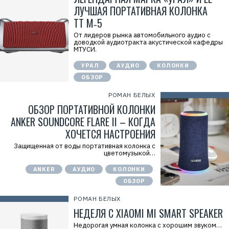
ЛУЧШАЯ ПОРТАТИВНАЯ КОЛОНКА
ТТ М‑5
От лидеров рынка автомобильного аудио с
доводкой аудиотракта акустической кафедры
МТУСИ.
УРАЛ
АУДИО
КОЛОНКИ
ОБЗОР
РОМАН БЕЛЫХ
ОБЗОР ПОРТАТИВНОЙ КОЛОНКИ
ANKER SOUNDCORE FLARE II – КОГДА
ХОЧЕТСЯ НАСТРОЕНИЯ
Защищенная от воды портативная колонка с
цветомузыкой…
ANKER
АУДИО
КОЛОНКИ
ОБЗОР
РОМАН БЕЛЫХ
НЕДЕЛЯ С XIAOMI MI SMART SPEAKER
Недорогая умная колонка с хорошим звуком…