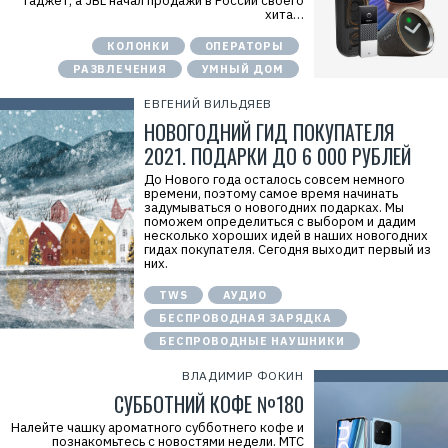
гаджет, а JBL начал продажи в России своего
хита…
КОЛОНКИ
ОПЕРАТОРЫ
РАЗВЛЕЧЕНИЯ
УМНЫЙ ДОМ
ЕВГЕНИЙ ВИЛЬДЯЕВ
НОВОГОДНИЙ ГИД ПОКУПАТЕЛЯ
2021. ПОДАРКИ ДО 6 000 РУБЛЕЙ
До Нового года осталось совсем немного
времени, поэтому самое время начинать
задумываться о новогодних подарках. Мы
поможем определиться с выбором и дадим
несколько хороших идей в наших новогодних
гидах покупателя. Сегодня выходит первый из
них.
TWS
АУДИО
БЕСПРОВОДНАЯ ЗАРЯДКА
БЕСПРОВОДНЫЕ НАУШНИКИ
ВЛАДИМИР ФОКИН
СУББОТНИЙ КОФЕ №180
Налейте чашку ароматного субботнего кофе и
познакомьтесь с новостями недели. МТС