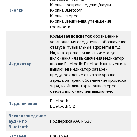
Кнопка воспроизведения/паузы
Кнопки
Кнопка Bluetooth
Кнопка стерео
Кнопка увеличения/уменьшения
громкости
Кольцевая подсветка: обозначение
установления соединения, обозначение
статуса, музыкальные эффекты и т.д.
Индикатор кнопки питания: статус
включения или выключения Индикатор
Индикатор
кнопки Bluetooth: Bluetooth включен или
выключен Индикатор батареи:
предупреждение о низком уровне
заряда батареи, обозначение процесса
зарядки Индикатор кнопки стерео:
стерео включено или выключено
Bluetooth
Подключения
Bluetooth 5.2
Воспроизведение
аудио по
Поддержка AAC и SBC
Bluetooth
Батарея
8800 мАч