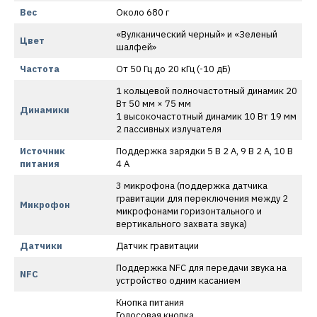
Вес
Около 680 г
«Вулканический черный» и «Зеленый
Цвет
шалфей»
Частота
От 50 Гц до 20 кГц (-10 дБ)
1 кольцевой полночастотный динамик 20
Вт 50 мм × 75 мм
Динамики
1 высокочастотный динамик 10 Вт 19 мм
2 пассивных излучателя
Источник
Поддержка зарядки 5 В 2 А, 9 В 2 А, 10 В
питания
4 А
3 микрофона (поддержка датчика
гравитации для переключения между 2
Микрофон
микрофонами горизонтального и
вертикального захвата звука)
Датчики
Датчик гравитации
Поддержка NFC для передачи звука на
NFC
устройство одним касанием
Кнопка питания
Голосовая кнопка