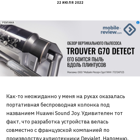
22 ИЮЛЯ 2022
erid: 2VfnxxmNzs5
РЕКЛАМА
Как-то неожиданно у меня на руках оказалась
портативная беспроводная колонка под
названием Huawei Sound Joy. Удивителен тот
факт, что разработка устройства велась
совместно с французской компанией по
производству аудиотехники Devialet. Напомню,