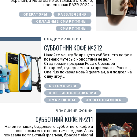
экраном, и Motorola не осталась в стороне,
презентовав RAZR 2022…
ОПЕРАТОРЫ
РАЗВЛЕЧЕНИЯ
СКЛАДНЫЕ СМАРТФОНЫ
СМАРТФОНЫ
ВЛАДИМИР ФОКИН
СУББОТНИЙ КОФЕ №212
Налейте чашку бодрящего субботнего кофе и
познакомьтесь с новостями недели.
Стартовали продажи Poco с большой
батареей, суперсамокаты приехали в Россию,
OnePlus показал новый флагман, а я подсел на
одну игру…
АВТОМОБИЛИ
ОПЫТ ИСПОЛЬЗОВАНИЯ
СМАРТФОНЫ
ЭЛЕКТРОСАМОКАТ
ВЛАДИМИР ФОКИН
СУББОТНИЙ КОФЕ №211
Налейте чашку бодрящего субботнего кофе и
познакомьтесь с новостями недели. Asus
показала компактный флагман, браслет Xiaomi