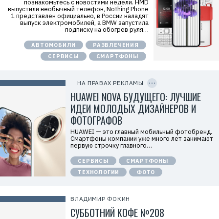
познакомьтесь с новостями недели. HMD
е
выпустили необычный телефон, Nothing Phone
к
1 представлен официально, в России наладят
л
выпуск электромобилей, а BMW запустила
а
подписку на обогрев руля…
м
о
АВТОМОБИЛИ
РАЗВЛЕЧЕНИЯ
д
а
СЕРВИСЫ
СМАРТФОНЫ
т
е
C
л
O
ь
P
НА ПРАВАХ РЕКЛАМЫ
:
Y
I
HUAWEI NOVA БУДУЩЕГО: ЛУЧШИЕ
О
D
О
ИДЕИ МОЛОДЫХ ДИЗАЙНЕРОВ И
О
«
ФОТОГРАФОВ
Т
е
HUAWEI — это главный мобильный фотобренд.
х
Смартфоны компании уже много лет занимают
к
первую строчку главного…
о
м
СЕРВИСЫ
СМАРТФОНЫ
п
а
ТЕХНОЛОГИИ
ФОТО
н
и
я
Х
ВЛАДИМИР ФОКИН
у
СУББОТНИЙ КОФЕ №208
а
в