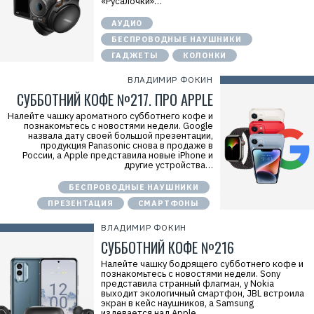
«Русалочки»…
АУДИО
БЕСПРОВОДНЫЕ НАУШНИКИ
ГАДЖЕТЫ
КОЛОНКИ
ВЛАДИМИР ФОКИН
СУББОТНИЙ КОФЕ №217. ПРО APPLE
Налейте чашку ароматного субботнего кофе и
познакомьтесь с новостями недели. Google
назвала дату своей большой презентации,
продукция Panasonic снова в продаже в
России, а Apple представила новые iPhone и
другие устройства…
БЕСПРОВОДНЫЕ НАУШНИКИ
ПРЕЗЕНТАЦИЯ
СМАРТФОНЫ
ВЛАДИМИР ФОКИН
СУББОТНИЙ КОФЕ №216
Налейте чашку бодрящего субботнего кофе и
познакомьтесь с новостями недели. Sony
представила странный флагман, у Nokia
выходит экологичный смартфон, JBL встроила
экран в кейс наушников, а Samsung
издевается над Apple…