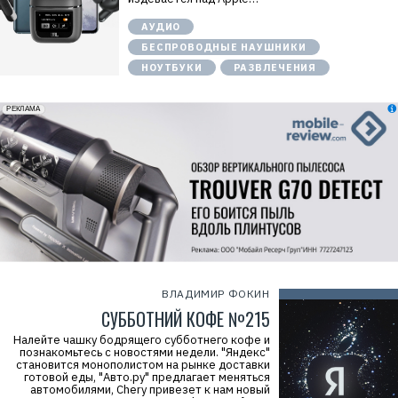
АУДИО
БЕСПРОВОДНЫЕ НАУШНИКИ
НОУТБУКИ
РАЗВЛЕЧЕНИЯ
erid: 2VfnxxmNzs5
РЕКЛАМА
ВЛАДИМИР ФОКИН
СУББОТНИЙ КОФЕ №215
Налейте чашку бодрящего субботнего кофе и
познакомьтесь с новостями недели. "Яндекс"
становится монополистом на рынке доставки
готовой еды, "Авто.ру" предлагает меняться
автомобилями, Chery привезет к нам новый