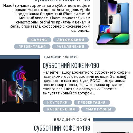
Налейте чашку ароматного субботнего кофе и
познакомьтесь с новостями недели. Apple
представила бюджетный iPhone и самый
мощный чипсет, Xiaomi привезла к нам
смартфоны Redmi по приятным ценам, а
Renault показала кроссовер с космическим
салоном…
GAMING
АВТОМОБИЛИ
ПРЕЗЕНТАЦИЯ
РАЗВЛЕЧЕНИЯ
ВЛАДИМИР ФОКИН
СУББОТНИЙ КОФЕ №190
Налейте чашку ароматного субботнего кофе и
познакомьтесь с новостями недели. Samsung
привезет к нам ноутбуки, POCO представила
новые смартфоны, Huawei начала продажи
своего планшета, а сотрудники Essentia
выпустят новый смартфон…
НОУТБУКИ
ПРЕЗЕНТАЦИЯ
РАЗВЛЕЧЕНИЯ
СМАРТФОНЫ
ВЛАДИМИР ФОКИН
СУББОТНИЙ КОФЕ №189