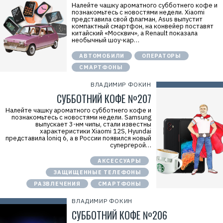
э
Налейте чашку ароматного субботнего кофе и
й
познакомьтесь с новостями недели. Xiaomi
»
представила свой флагман, Asus выпустит
И
компактный смартфон, на конвейер поставят
Н
китайский «Москвич», а Renault показала
Н
необычный шоу-кар…
:
7
АВТОМОБИЛИ
ОПЕРАТОРЫ
7
1
СМАРТФОНЫ
4
1
ВЛАДИМИР ФОКИН
8
СУББОТНИЙ КОФЕ №207
6
8
0
Налейте чашку ароматного субботнего кофе и
4
познакомьтесь с новостями недели. Samsung
выпускает 3-нм чипы, стали известны
характеристики Xiaomi 12S, Hyundai
представила loniq 6, а в России появился новый
супергерой…
АКСЕССУАРЫ
ЗАЩИЩЕННЫЕ ТЕЛЕФОНЫ
РАЗВЛЕЧЕНИЯ
СМАРТФОНЫ
ВЛАДИМИР ФОКИН
СУББОТНИЙ КОФЕ №206