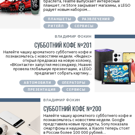
браслета, realme выпускает интересный
планшет, re:Store закрывает магазины, а LEGO
радует новым набором…
ПЛАНШЕТЫ
РАЗВЛЕЧЕНИЯ
РИТЕЙЛ
СЕРВИСЫ
ВЛАДИМИР ФОКИН
СУББОТНИЙ КОФЕ №201
Налейте чашку ароматного субботнего кофе и
познакомьтесь с новостями недели. «Яндекс»
открыл предзаказ на новую колонку,
«ВКонтакте» запустил мессенджер, Huawei
провела глобальную презентацию, а LEGO
предлагает собрать картину…
АВТОМОБИЛИ
ОПЕРАТОРЫ
ПРЕЗЕНТАЦИЯ
СЕРВИСЫ
ВЛАДИМИР ФОКИН
СУББОТНИЙ КОФЕ №200
Налейте чашку ароматного субботнего кофе и
познакомьтесь с новостями недели. Google
представила новые продукты, Sony показала
смартфоны и наушники, а Xiaomi теперь стоят
в России более 100 000 рублей…