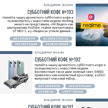
ВЛАДИМИР ФОКИН
СУББОТНИЙ КОФЕ №193
Налейте чашку ароматного субботнего кофе и
познакомьтесь с новостями недели. Nothing
ничего не представила, «VK Видео» как
альтернатива YouTube, realme презентовала
GT NEO 3, а у «Яндекса» утекли данные…
АВТОМОБИЛИ
БЕЗОПАСНОСТЬ
ПРЕЗЕНТАЦИЯ
РАЗВЛЕЧЕНИЯ
ВЛАДИМИР ФОКИН
СУББОТНИЙ КОФЕ №192
Налейте чашку ароматного субботнего кофе и
познакомьтесь с новостями недели.
Беспилотным такси дали зеленый свет, EXEED
привезла к нам компактный кроссовер, а LEGO
выпускает классный набор…
АВТОМОБИЛИ
ПРЕЗЕНТАЦИЯ
СЕРВИСЫ
СМАРТФОНЫ
ВЛАДИМИР ФОКИН
СУББОТНИЙ КОФЕ №191