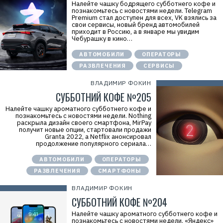
Налейте чашку бодрящего субботнего кофе и
познакомьтесь с новостями недели. Telegram
Premium стал доступен для всех, VK взялись за
свои сервисы, новый бренд автомобилей
приходит в Россию, а в январе мы увидим
Чебурашку в кино…
АВТОМОБИЛИ
ОПЕРАТОРЫ
РАЗВЛЕЧЕНИЯ
СЕРВИСЫ
ВЛАДИМИР ФОКИН
СУББОТНИЙ КОФЕ №205
Налейте чашку ароматного субботнего кофе и
познакомьтесь с новостями недели. Nothing
раскрыла дизайн своего смартфона, MirPay
получит новые опции, стартовали продажи
Granta 2022, а Netflix анонсировал
продолжение популярного сериала…
АВТОМОБИЛИ
ОПЕРАТОРЫ
РАЗВЛЕЧЕНИЯ
СМАРТФОНЫ
ВЛАДИМИР ФОКИН
СУББОТНИЙ КОФЕ №204
Налейте чашку ароматного субботнего кофе и
познакомьтесь с новостями недели. «Яндекс»