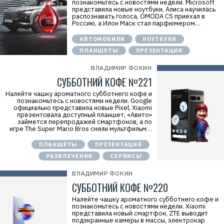
познакомьтесь с новостями недели. Microsoft
представила новые ноутбуки, Алиса научилась
распознавать голоса, OMODA C5 приехал в
Россию, а Илон Маск стал парфюмером…
АВТОМОБИЛИ
НОУТБУКИ
ПЛАНШЕТЫ
ПРЕЗЕНТАЦИЯ
ВЛАДИМИР ФОКИН
СУББОТНИЙ КОФЕ №221
Налейте чашку ароматного субботнего кофе и
познакомьтесь с новостями недели. Google
официально представила новые Pixel, Xiaomi
презентовала доступный планшет, «Авито»
займется перепродажей смартфонов, а по
игре The Super Mario Bros сняли мультфильм…
ПЛАНШЕТЫ
ПРЕЗЕНТАЦИЯ
РАЗВЛЕЧЕНИЯ
СЕРВИСЫ
ВЛАДИМИР ФОКИН
СУББОТНИЙ КОФЕ №220
Налейте чашку ароматного субботнего кофе и
познакомьтесь с новостями недели. Xiaomi
представила новый смартфон, ZTE выводит
подэкранные камеры в массы, электрокар