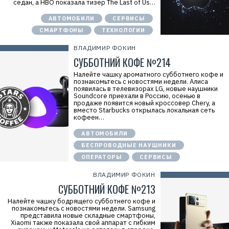
седан, а HBO показала тизер The Last of Us…
АВТОМОБИЛИ
СЕРВИСЫ
СМАРТФОНЫ
ТЕХНОЛОГИИ
ВЛАДИМИР ФОКИН
СУББОТНИЙ КОФЕ №214
Налейте чашку ароматного субботнего кофе и
познакомьтесь с новостями недели. Алиса
появилась в телевизорах LG, новые наушники
Soundcore приехали в Россию, осенью в
продаже появится новый кроссовер Chery, а
вместо Starbucks открылась локальная сеть
кофеен…
АВТОМОБИЛИ
БЕСПРОВОДНЫЕ НАУШНИКИ
ОПЕРАТОРЫ
СЕРВИСЫ
ВЛАДИМИР ФОКИН
СУББОТНИЙ КОФЕ №213
Налейте чашку бодрящего субботнего кофе и
познакомьтесь с новостями недели. Samsung
представила новые складные смартфоны,
Xiaomi также показала свой аппарат с гибким