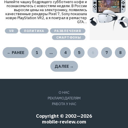
Налейте чашку бодрящего субботнего кофе и
познакомьтесь с новостями недели. В России
выросли цены на электронику, появились
качественные рендеры Pixel 7, Sony показала
новую PlayStation VR2, а я поиграл в ремастер
GTA…
VR
ПОЛИТИКА
РАЗВЛЕЧЕНИЯ
СМАРТФОНЫ
← РАНЕЕ
1
…
4
5
6
7
8
ДАЛЕЕ →
О НАС
РЕКЛАМОДАТЕЛЯМ
РАБОТА У НАС
Copyright © 2002—2026
mobile-review.com