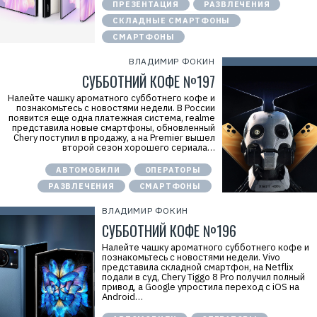
ПРЕЗЕНТАЦИЯ
РАЗВЛЕЧЕНИЯ
СКЛАДНЫЕ СМАРТФОНЫ
СМАРТФОНЫ
ВЛАДИМИР ФОКИН
СУББОТНИЙ КОФЕ №197
Налейте чашку ароматного субботнего кофе и
познакомьтесь с новостями недели. В России
появится еще одна платежная система, realme
представила новые смартфоны, обновленный
Chery поступил в продажу, а на Premier вышел
второй сезон хорошего сериала…
АВТОМОБИЛИ
ОПЕРАТОРЫ
РАЗВЛЕЧЕНИЯ
СМАРТФОНЫ
ВЛАДИМИР ФОКИН
СУББОТНИЙ КОФЕ №196
Налейте чашку ароматного субботнего кофе и
познакомьтесь с новостями недели. Vivo
представила складной смартфон, на Netflix
подали в суд, Chery Tiggo 8 Pro получил полный
привод, а Google упростила переход с iOS на
Android…