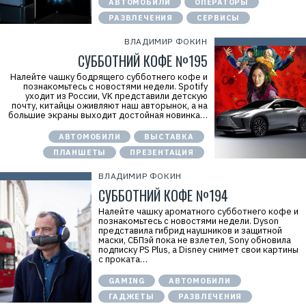
АВТОМОБИЛИ
ОПЕРАТОРЫ
РАЗВЛЕЧЕНИЯ
СЕРВИСЫ
ВЛАДИМИР ФОКИН
СУББОТНИЙ КОФЕ №195
Налейте чашку бодрящего субботнего кофе и
познакомьтесь с новостями недели. Spotify
уходит из России, VK представили детскую
почту, китайцы оживляют наш авторынок, а на
большие экраны выходит достойная новинка…
АВТОМОБИЛИ
ВЫСТАВКА
ПЛАНШЕТЫ
ПРЕЗЕНТАЦИЯ
ВЛАДИМИР ФОКИН
СУББОТНИЙ КОФЕ №194
Налейте чашку ароматного субботнего кофе и
познакомьтесь с новостями недели. Dyson
представила гибрид наушников и защитной
маски, СБПэй пока не взлетел, Sony обновила
подписку PS Plus, а Disney снимет свои картины
с проката…
GAMING
АВТОМОБИЛИ
ГАДЖЕТЫ
РАЗВЛЕЧЕНИЯ