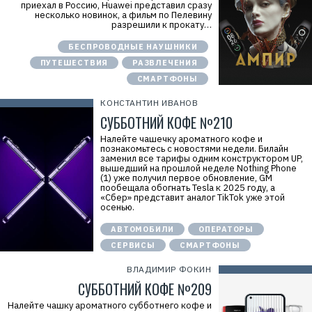
приехал в Россию, Huawei представил сразу
несколько новинок, а фильм по Пелевину
разрешили к прокату…
БЕСПРОВОДНЫЕ НАУШНИКИ
ПУТЕШЕСТВИЯ
РАЗВЛЕЧЕНИЯ
Р
СМАРТФОНЫ
е
к
КОНСТАНТИН ИВАНОВ
л
а
СУББОТНИЙ КОФЕ №210
м
а
Налейте чашечку ароматного кофе и
.
познакомьтесь с новостями недели. Билайн
E
заменил все тарифы одним конструктором UP,
r
вышедший на прошлой неделе Nothing Phone
i
(1) уже получил первое обновление, GM
d
пообещала обогнать Tesla к 2025 году, а
=
«Сбер» представит аналог TikTok уже этой
2
осенью.
V
f
АВТОМОБИЛИ
ОПЕРАТОРЫ
n
x
СЕРВИСЫ
СМАРТФОНЫ
y
T
ВЛАДИМИР ФОКИН
W
c
СУББОТНИЙ КОФЕ №209
f
M
Налейте чашку ароматного субботнего кофе и
Р