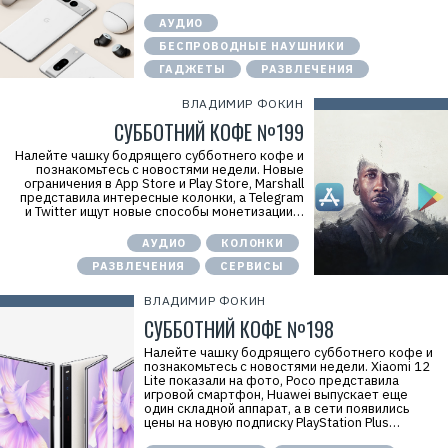
АУДИО
БЕСПРОВОДНЫЕ НАУШНИКИ
ГАДЖЕТЫ
РАЗВЛЕЧЕНИЯ
ВЛАДИМИР ФОКИН
СУББОТНИЙ КОФЕ №199
Налейте чашку бодрящего субботнего кофе и
познакомьтесь с новостями недели. Новые
ограничения в App Store и Play Store, Marshall
представила интересные колонки, а Telegram
и Twitter ищут новые способы монетизации…
АУДИО
КОЛОНКИ
РАЗВЛЕЧЕНИЯ
СЕРВИСЫ
ВЛАДИМИР ФОКИН
СУББОТНИЙ КОФЕ №198
Налейте чашку бодрящего субботнего кофе и
познакомьтесь с новостями недели. Xiaomi 12
Lite показали на фото, Poco представила
игровой смартфон, Huawei выпускает еще
один складной аппарат, а в сети появились
цены на новую подписку PlayStation Plus…