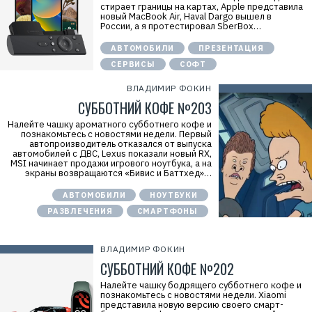
стирает границы на картах, Apple представила
новый MacBook Air, Haval Dargo вышел в
России, а я протестировал SberBox…
АВТОМОБИЛИ
ПРЕЗЕНТАЦИЯ
СЕРВИСЫ
СОФТ
ВЛАДИМИР ФОКИН
СУББОТНИЙ КОФЕ №203
Налейте чашку ароматного субботнего кофе и
познакомьтесь с новостями недели. Первый
автопроизводитель отказался от выпуска
автомобилей с ДВС, Lexus показали новый RX,
MSI начинает продажи игрового ноутбука, а на
экраны возвращаются «Бивис и Баттхед»…
АВТОМОБИЛИ
НОУТБУКИ
РАЗВЛЕЧЕНИЯ
СМАРТФОНЫ
ВЛАДИМИР ФОКИН
СУББОТНИЙ КОФЕ №202
Налейте чашку бодрящего субботнего кофе и
познакомьтесь с новостями недели. Xiaomi
представила новую версию своего смарт-