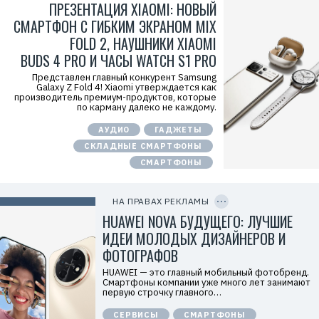
ПРЕЗЕНТАЦИЯ XIAOMI: НОВЫЙ
x
y
СМАРТФОН С ГИБКИМ ЭКРАНОМ MIX
T
W
FOLD 2, НАУШНИКИ XIAOMI
c
BUDS 4 PRO И ЧАСЫ WATCH S1 PRO
f
M
Представлен главный конкурент Samsung
Р
Galaxy Z Fold 4! Xiaomi утверждается как
е
производитель премиум-продуктов, которые
к
по карману далеко не каждому.
л
а
м
АУДИО
ГАДЖЕТЫ
о
СКЛАДНЫЕ СМАРТФОНЫ
д
а
СМАРТФОНЫ
т
е
C
л
O
ь
P
НА ПРАВАХ РЕКЛАМЫ
:
Y
I
HUAWEI NOVA БУДУЩЕГО: ЛУЧШИЕ
О
D
О
ИДЕИ МОЛОДЫХ ДИЗАЙНЕРОВ И
О
«
ФОТОГРАФОВ
Т
е
HUAWEI — это главный мобильный фотобренд.
х
Смартфоны компании уже много лет занимают
к
первую строчку главного…
о
м
СЕРВИСЫ
СМАРТФОНЫ
п