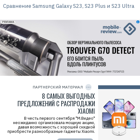
Сравнение Samsung Galaxy S23, S23 Plus и S23 Ultra
erid: 2VfnxxmNzs5
РЕКЛАМА
Р
е
к
л
C
а
O
м
P
ПАРТНЕРСКИЙ МАТЕРИАЛ
а
Y
.
I
8 САМЫХ ВЫГОДНЫХ
E
D
r
ПРЕДЛОЖЕНИЙ С РАСПРОДАЖИ
i
XIAOMI
d
=
В честь первого сентября "М.Видео"
неожиданно организовала мощную акцию,
Р
давая возможность с хорошей скидкой
е
приобрести разнообразные гаджеты Xiaomi.
к
л