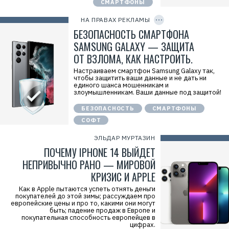
СМАРТФОНЫ
C
а
O
м
P
НА ПРАВАХ РЕКЛАМЫ
а
Y
.
I
БЕЗОПАСНОСТЬ СМАРТФОНА
E
D
r
SAMSUNG GALAXY — ЗАЩИТА
i
ОТ ВЗЛОМА, КАК НАСТРОИТЬ.
d
=
Настраиваем смартфон Samsung Galaxy так,
чтобы защитить ваши данные и не дать ни
единого шанса мошенникам и
злоумышленникам. Ваши данные под защитой!
БЕЗОПАСНОСТЬ
СМАРТФОНЫ
СОФТ
ЭЛЬДАР МУРТАЗИН
ПОЧЕМУ IPHONE 14 ВЫЙДЕТ
НЕПРИВЫЧНО РАНО — МИРОВОЙ
КРИЗИС И APPLE
Как в Apple пытаются успеть отнять деньги
покупателей до этой зимы; рассуждаем про
европейские цены и про то, какими они могут
быть; падение продаж в Европе и
покупательная способность европейцев в
цифрах.