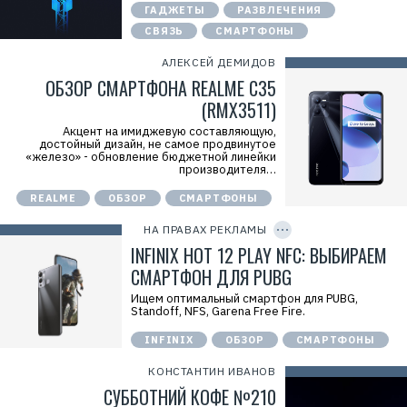
ГАДЖЕТЫ
РАЗВЛЕЧЕНИЯ
СВЯЗЬ
СМАРТФОНЫ
АЛЕКСЕЙ ДЕМИДОВ
ОБЗОР СМАРТФОНА REALME C35
(RMX3511)
Акцент на имиджевую составляющую,
достойный дизайн, не самое продвинутое
Р
«железо» - обновление бюджетной линейки
е
производителя…
к
л
REALME
ОБЗОР
СМАРТФОНЫ
C
а
O
м
P
НА ПРАВАХ РЕКЛАМЫ
а
Y
.
I
INFINIX HOT 12 PLAY NFC: ВЫБИРАЕМ
E
D
r
СМАРТФОН ДЛЯ PUBG
i
d
Ищем оптимальный смартфон для PUBG,
=
Standoff, NFS, Garena Free Fire.
INFINIX
ОБЗОР
СМАРТФОНЫ
КОНСТАНТИН ИВАНОВ
СУББОТНИЙ КОФЕ №210