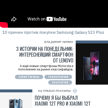
10 причин против покупки Samsung Galaxy S23 Plus
ВЛАДИМИР НИМИН
3 ИСТОРИИ НА ПОНЕДЕЛЬНИК:
ИНТЕРЕСНЕЙШИЙ СМАРТФОН
ОТ LENOVO
А ещё новые смартфоны Motorola и
пополнение на рынке классифайдов.
Р
е
СМАРТФОНЫ
ТЕХНОЛОГИИ
к
л
ЭКОЛОГИЯ
C
а
O
м
P
НА ПРАВАХ РЕКЛАМЫ
а
Y
.
I
ПОЧЕМУ Я БЫ ВЫБРАЛ
E
D
r
XIAOMI 12T PRO И XIAOMI 12T
i
d