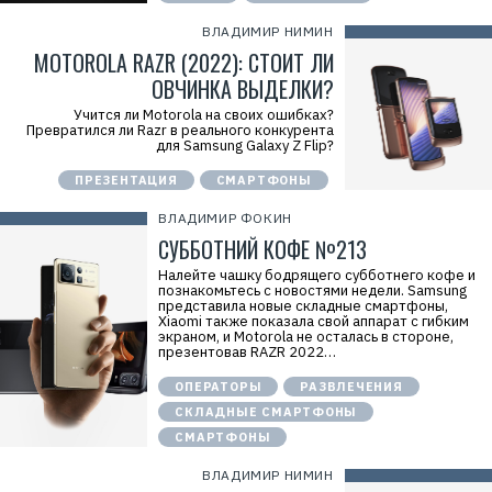
ВЛАДИМИР НИМИН
MOTOROLA RAZR (2022): СТОИТ ЛИ
ОВЧИНКА ВЫДЕЛКИ?
Учится ли Motorola на своих ошибках?
Превратился ли Razr в реального конкурента
для Samsung Galaxy Z Flip?
ПРЕЗЕНТАЦИЯ
СМАРТФОНЫ
ВЛАДИМИР ФОКИН
СУББОТНИЙ КОФЕ №213
Р
е
к
Налейте чашку бодрящего субботнего кофе и
л
познакомьтесь с новостями недели. Samsung
а
представила новые складные смартфоны,
м
Xiaomi также показала свой аппарат с гибким
а
экраном, и Motorola не осталась в стороне,
.
презентовав RAZR 2022…
E
r
ОПЕРАТОРЫ
РАЗВЛЕЧЕНИЯ
i
d
СКЛАДНЫЕ СМАРТФОНЫ
=
СМАРТФОНЫ
2
V
f
ВЛАДИМИР НИМИН
n