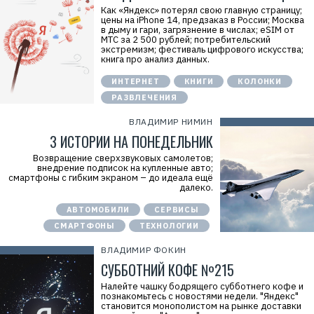
Как «Яндекс» потерял свою главную страницу;
цены на iPhone 14, предзаказ в России; Москва
в дыму и гари, загрязнение в числах; eSIM от
МТС за 2 500 рублей; потребительский
экстремизм; фестиваль цифрового искусства;
книга про анализ данных.
ИНТЕРНЕТ
КНИГИ
КОЛОНКИ
РАЗВЛЕЧЕНИЯ
ВЛАДИМИР НИМИН
3 ИСТОРИИ НА ПОНЕДЕЛЬНИК
Возвращение сверхзвуковых самолетов;
внедрение подписок на купленные авто;
смартфоны с гибким экраном – до идеала ещё
далеко.
АВТОМОБИЛИ
СЕРВИСЫ
СМАРТФОНЫ
ТЕХНОЛОГИИ
ВЛАДИМИР ФОКИН
СУББОТНИЙ КОФЕ №215
Налейте чашку бодрящего субботнего кофе и
познакомьтесь с новостями недели. "Яндекс"
становится монополистом на рынке доставки