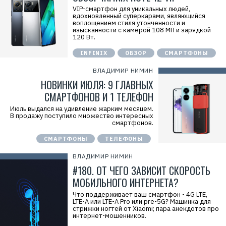
VIP-смартфон для уникальных людей,
вдохновленный суперкарами, являющийся
воплощением стиля утонченности и
изысканности с камерой 108 МП и зарядкой
120 Вт.
INFINIX
ОБЗОР
СМАРТФОНЫ
ВЛАДИМИР НИМИН
НОВИНКИ ИЮЛЯ: 9 ГЛАВНЫХ
СМАРТФОНОВ И 1 ТЕЛЕФОН
Июль выдался на удивление жарким месяцем.
В продажу поступило множество интересных
смартфонов.
СМАРТФОНЫ
ТЕЛЕФОНЫ
ВЛАДИМИР НИМИН
#180. ОТ ЧЕГО ЗАВИСИТ СКОРОСТЬ
МОБИЛЬНОГО ИНТЕРНЕТА?
Что поддерживает ваш смартфон - 4G LTE,
LTE-A или LTE-A Pro или pre-5G? Машинка для
стрижки ногтей от Xiaomi; пара анекдотов про
интернет-мошенников.