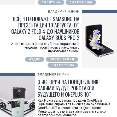
ПОЛИТИКА
СМАРТФОНЫ
ВЛАДИМИР НИМИН
ВСЁ, ЧТО ПОКАЖЕТ SAMSUNG НА
ПРЕЗЕНТАЦИИ 10 АВГУСТА: ОТ
GALAXY Z FOLD 4 ДО НАУШНИКОВ
GALAXY BUDS PRO 2
2 новых смартфона с гибкими экранами, 2
модели часов и новые наушники с
шумоподавлением.
АУДИО
ПРЕЗЕНТАЦИЯ
СМАРТФОНЫ
ВЛАДИМИР НИМИН
3 ИСТОРИИ НА ПОНЕДЕЛЬНИК:
КАКИМИ БУДУТ РОБОТАКСИ
БУДУЩЕГО И ONEPLUS 10T
Как Nokia запретила продажи OnePlus в
Германии; справится ли система охлаждения
OnePlus 10T с чипсетами от Qualcomm;
Минцифры предлагает записывать только
разговоры мошенников.