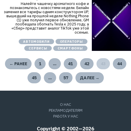
Налейте чашечку ароматного кофе и
познакомьтесь с новостями недели. Билайн
заменил все тарифы одним конструктором UP,
вышедший на прошлой неделе Nothing Phone
(1) уже получил первое обновление, GM
пообещала обогнать Tesla к 2025 году, а
«Сбер» представит аналог TikTok уже этой
осенью.
АВТОМОБИЛИ
ОПЕРАТОРЫ
СЕРВИСЫ
СМАРТФОНЫ
← РАНЕЕ
1
…
41
42
43
44
45
…
57
ДАЛЕЕ →
О НАС
РЕКЛАМОДАТЕЛЯМ
РАБОТА У НАС
Copyright © 2002—2026