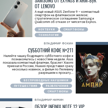
SAMSUNG ОТ EXYNOS И ARM‑БУК
ОТ LENOVO
А ещё новый ASUS Zenfone 9 – компактный
смартфон на флагманском железе;
стратегическое соглашение Samsung и
Qualcomm об отказе от чипсетов Exynos.
НОУТБУКИ
СМАРТФОНЫ
ТЕХНОЛОГИИ
ВЛАДИМИР ФОКИН
СУББОТНИЙ КОФЕ №211
Налейте чашку бодрящего субботнего кофе и
познакомьтесь с новостями недели. Asus
показала компактный флагман, браслет Xiaomi
приехал в Россию, Huawei представил сразу
несколько новинок, а фильм по Пелевину
разрешили к прокату…
БЕСПРОВОДНЫЕ НАУШНИКИ
ПУТЕШЕСТВИЯ
РАЗВЛЕЧЕНИЯ
СМАРТФОНЫ
ВЛАДИМИР НИМИН
ОБЗОР INFINIX NOTE 12 VIP