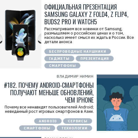
ОФИЦИАЛЬНАЯ ПРЕЗЕНТАЦИЯ
SAMSUNG GALAXY Z FOLD4, Z FLIP4,
BUDS2 PRO И WATCH5
Рассматриваем все новинки от Samsung,
размышляем о российских ценах и о том,
насколько имеет смысл их ждать в России. Все
детали анонса
БЕСПРОВОДНЫЕ НАУШНИКИ
ГАДЖЕТЫ
ПРЕЗЕНТАЦИЯ
СМАРТФОНЫ
ВЛАДИМИР НИМИН
#182. ПОЧЕМУ ANDROID-СМАРТФОНЫ
ПОЛУЧАЮТ МЕНЬШЕ ОБНОВЛЕНИЙ,
ЧЕМ IPHONE
Почему все ненавидят пользователей Android;
невиданный рост игровых смартфонов в Азии.
ANDROID
СЕРВИСЫ
СМАРТФОНЫ
ТЕХНОЛОГИИ