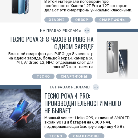
В этом материале поговорим про
=
Р
особенности Xiaomi 12T Pro и 12T, которые
е
делают эти смартфоны уникально классными.
к
л
XIAOMI
ОБЗОР
СМАРТФОНЫ
C
а
O
м
P
НА ПРАВАХ РЕКЛАМЫ
а
Y
.
I
TECNO POVA 3: 8 ЧАСОВ В PUBG НА
E
D
r
ОДНОМ ЗАРЯДЕ
i
d
Большой смартфон для PUBG: до 8 часов игр
=
на одном заряде, большой экран, камера 50
Р
МП, Android 12, NFC, отдельный слот для
е
microSD карт памяти.
к
л
TECNO
СМАРТФОНЫ
C
а
O
м
P
НА ПРАВАХ РЕКЛАМЫ
а
Y
.
I
TECNO POVA 4 PRO:
E
D
r
ПРОИЗВОДИТЕЛЬНОСТИ МНОГО
i
НЕ БЫВАЕТ
d
=
Мощный чипсет Helio G99, отличный AMOLED-
экран 90 Гц и батарея на 6000 мАч,
поддерживающая быструю зарядку 45 Вт.
TECNO
СМАРТФОНЫ