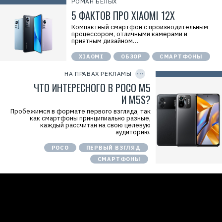
РОМАН БЕЛЫХ
5 ФАКТОВ ПРО XIAOMI 12X
Компактный смартфон с производительным
Р
процессором, отличными камерами и
е
приятным дизайном…
к
л
XIAOMI
ОБЗОР
СМАРТФОНЫ
C
а
O
м
P
НА ПРАВАХ РЕКЛАМЫ
а
Y
.
I
ЧТО ИНТЕРЕСНОГО В POCO M5
E
D
r
И М5S?
i
d
Пробежимся в формате первого взгляда, так
=
как смартфоны принципиально разные,
каждый рассчитан на свою целевую
аудиторию.
POCO
ПЕРВЫЙ ВЗГЛЯД
СМАРТФОНЫ