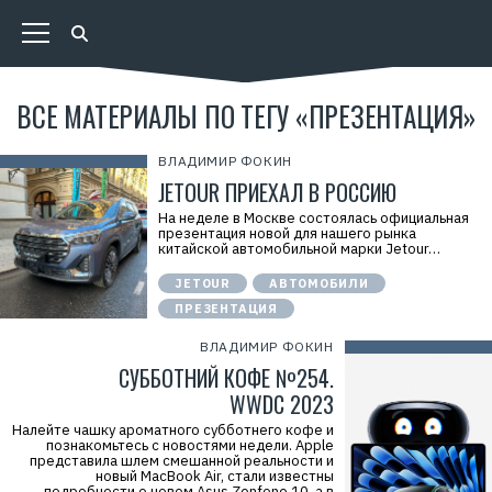
ВСЕ МАТЕРИАЛЫ ПО ТЕГУ «ПРЕЗЕНТАЦИЯ»
ВЛАДИМИР ФОКИН
JETOUR ПРИЕХАЛ В РОССИЮ
На неделе в Москве состоялась официальная
презентация новой для нашего рынка
китайской автомобильной марки Jetour…
JETOUR
АВТОМОБИЛИ
ПРЕЗЕНТАЦИЯ
ВЛАДИМИР ФОКИН
СУББОТНИЙ КОФЕ №254.
WWDC 2023
Налейте чашку ароматного субботнего кофе и
познакомьтесь с новостями недели. Apple
представила шлем смешанной реальности и
новый MacBook Air, стали известны
подробности о новом Asus Zenfone 10, а в