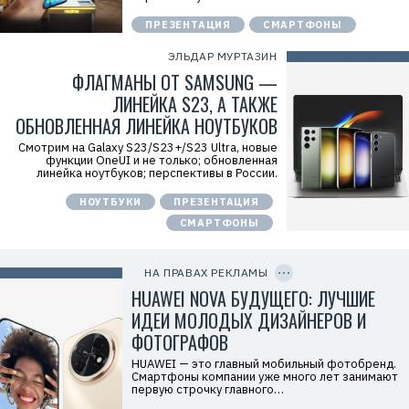
n
x
ПРЕЗЕНТАЦИЯ
СМАРТФОНЫ
y
T
ЭЛЬДАР МУРТАЗИН
W
c
ФЛАГМАНЫ ОТ SAMSUNG —
f
ЛИНЕЙКА S23, А ТАКЖЕ
M
Р
ОБНОВЛЕННАЯ ЛИНЕЙКА НОУТБУКОВ
е
к
Смотрим на Galaxy S23/S23+/S23 Ultra, новые
л
функции OneUI и не только; обновленная
а
линейка ноутбуков; перспективы в России.
м
о
НОУТБУКИ
ПРЕЗЕНТАЦИЯ
д
а
СМАРТФОНЫ
т
е
C
л
O
ь
P
НА ПРАВАХ РЕКЛАМЫ
:
Y
I
HUAWEI NOVA БУДУЩЕГО: ЛУЧШИЕ
О
D
О
ИДЕИ МОЛОДЫХ ДИЗАЙНЕРОВ И
О
«
ФОТОГРАФОВ
Т
е
HUAWEI — это главный мобильный фотобренд.
х
Смартфоны компании уже много лет занимают
к
первую строчку главного…
о
м