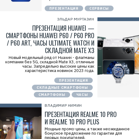
ПРЕЗЕНТАЦИЯ
СЕРВИСЫ
ЭЛЬДАР МУРТАЗИН
ПРЕЗЕНТАЦИЯ HUAWEI —
СМАРТФОНЫ HUAWEI P60 / P60 PRO
/ P60 ART, ЧАСЫ ULTIMATE WATCH И
СКЛАДНОЙ MATE X3
Новый модельный ряд от Huawei - флагманы
компании без 5G, складной Mate X3, отличные
часы. Запредельно высокие цены как
характеристика новинок 2023 года.
Р
е
ПРЕЗЕНТАЦИЯ
к
л
СКЛАДНЫЕ СМАРТФОНЫ
а
СМАРТФОНЫ
ЧАСЫ
м
а
.
ВЛАДИМИР НИМИН
E
ПРЕЗЕНТАЦИЯ REALME 10 PRO
r
i
И REALME 10 PRO PLUS
d
=
Мощные промо-цены, а также неожиданное
2
бонусное предложение по гарантии для
V
первых покупателей.
f