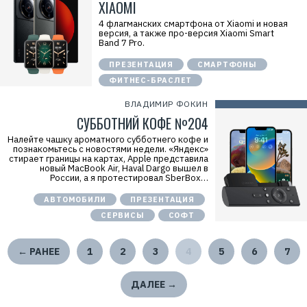
XIAOMI
4 флагманских смартфона от Xiaomi и новая
версия, а также про-версия Xiaomi Smart
Band 7 Pro.
ПРЕЗЕНТАЦИЯ
СМАРТФОНЫ
ФИТНЕС-БРАСЛЕТ
ВЛАДИМИР ФОКИН
СУББОТНИЙ КОФЕ №204
Налейте чашку ароматного субботнего кофе и
познакомьтесь с новостями недели. «Яндекс»
стирает границы на картах, Apple представила
новый MacBook Air, Haval Dargo вышел в
России, а я протестировал SberBox…
АВТОМОБИЛИ
ПРЕЗЕНТАЦИЯ
СЕРВИСЫ
СОФТ
← РАНЕЕ
1
2
3
4
5
6
7
ДАЛЕЕ →