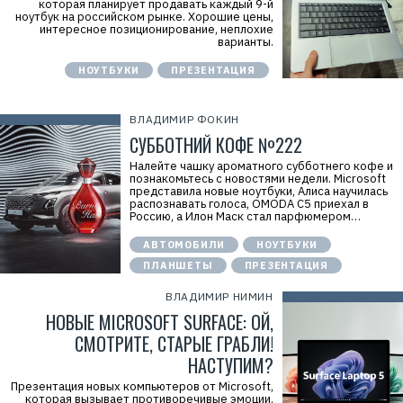
которая планирует продавать каждый 9-й
ноутбук на российском рынке. Хорошие цены,
интересное позиционирование, неплохие
варианты.
НОУТБУКИ
ПРЕЗЕНТАЦИЯ
ВЛАДИМИР ФОКИН
СУББОТНИЙ КОФЕ №222
Налейте чашку ароматного субботнего кофе и
познакомьтесь с новостями недели. Microsoft
представила новые ноутбуки, Алиса научилась
распознавать голоса, OMODA C5 приехал в
Россию, а Илон Маск стал парфюмером…
АВТОМОБИЛИ
НОУТБУКИ
ПЛАНШЕТЫ
ПРЕЗЕНТАЦИЯ
ВЛАДИМИР НИМИН
НОВЫЕ MICROSOFT SURFACE: ОЙ,
СМОТРИТЕ, СТАРЫЕ ГРАБЛИ!
НАСТУПИМ?
Презентация новых компьютеров от Microsoft,
которая вызывает противоречивые эмоции.