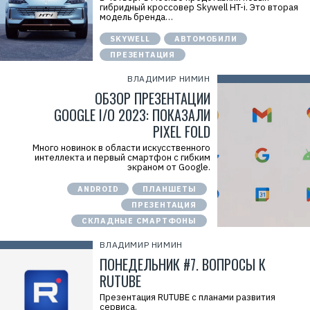
гибридный кроссовер Skywell HT-i. Это вторая
модель бренда…
SKYWELL
АВТОМОБИЛИ
ПРЕЗЕНТАЦИЯ
ВЛАДИМИР НИМИН
ОБЗОР ПРЕЗЕНТАЦИИ
GOOGLE I/O 2023: ПОКАЗАЛИ
PIXEL FOLD
Много новинок в области искусственного
интеллекта и первый смартфон с гибким
экраном от Google.
ANDROID
ПЛАНШЕТЫ
ПРЕЗЕНТАЦИЯ
СКЛАДНЫЕ СМАРТФОНЫ
ВЛАДИМИР НИМИН
ПОНЕДЕЛЬНИК #7. ВОПРОСЫ К
RUTUBE
Презентация RUTUBE с планами развития
сервиса.