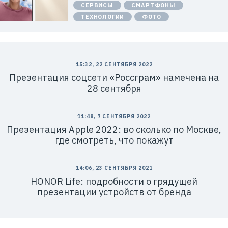
СЕРВИСЫ
СМАРТФОНЫ
п
а
ТЕХНОЛОГИИ
ФОТО
н
и
я
Х
у
а
в
15:32, 22 СЕНТЯБРЯ 2022
э
Презентация соцсети «Россграм» намечена на
й
»
28 сентября
И
Н
Н
:
11:48, 7 СЕНТЯБРЯ 2022
7
7
Презентация Apple 2022: во сколько по Москве,
1
где смотреть, что покажут
4
1
8
6
14:06, 23 СЕНТЯБРЯ 2021
8
0
HONOR Life: подробности о грядущей
4
презентации устройств от бренда