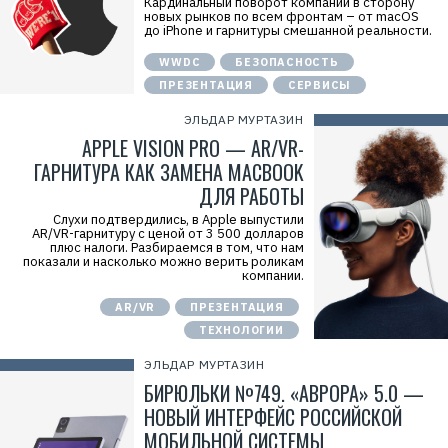
Кардинальный поворот компании в сторону
новых рынков по всем фронтам – от macOS
до iPhone и гарнитуры смешанной реальности.
WWDC
БЕЗОПАСНОСТЬ
ПРЕЗЕНТАЦИЯ
СЕРВИСЫ
ЭЛЬДАР МУРТАЗИН
APPLE VISION PRO — AR/VR-
ГАРНИТУРА КАК ЗАМЕНА MACBOOK
ДЛЯ РАБОТЫ
Слухи подтвердились, в Apple выпустили
AR/VR-гарнитуру с ценой от 3 500 долларов
плюс налоги. Разбираемся в том, что нам
показали и насколько можно верить роликам
компании.
AR/VR
ПРЕЗЕНТАЦИЯ
ТЕХНОЛОГИИ
ЭЛЬДАР МУРТАЗИН
БИРЮЛЬКИ №749. «АВРОРА» 5.0 —
НОВЫЙ ИНТЕРФЕЙС РОССИЙСКОЙ
МОБИЛЬНОЙ СИСТЕМЫ