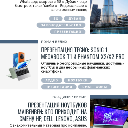
Whatsapp; скорости 5G в Дубае - еще
быстрее; такси YanGo от Яндекс; кафе с
электронным меню;
5G
ДУБАЙ
ЗАКОНОДАТЕЛЬСТВО
ПРЕЗЕНТАЦИЯ
РОМАН БЕЛЫХ
ПРЕЗЕНТАЦИЯ TECNO: SONIC 1,
MEGABOOK T1 И PHANTOM X2/X2 PRO
Отличные беспроводные наушники, доступный
ноутбук и два необычных флагманских
смартфона…
АУДИО
НОУТБУКИ
ПРЕЗЕНТАЦИЯ
СМАРТФОНЫ
ВЛАДИМИР НИМИН
ПРЕЗЕНТАЦИЯ НОУТБУКОВ
MAIBENBEN: КТО ПРИХОДИТ НА
СМЕНУ HP, DELL, LENOVO, ASUS
Ознакомительный материал про компанию,