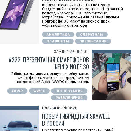
Квадрат Малевича или планшет Yadro -
бюджетный, но по стоимости iPad, странный
подход; «Аврора» 5.0 - про систему,
устройства и приложения; связь в Нижнем
Новгороде; 30 минут на звонок; дрон,
«убивающий» оператора.
АНАЛИТИКА
ОПЕРАТОРЫ
ПЛАНШЕТЫ
ПРЕЗЕНТАЦИЯ
ВЛАДИМИР НИМИН
#222. ПРЕЗЕНТАЦИЯ СМАРТФОНОВ
INFINIX NOTE 30
Infinix представила мощную линейку новых
смартфонов. А ещё поговорим, почему
предстоящий Apple WWDC очень важен.
AR/VR
WWDC
ПРЕЗЕНТАЦИЯ
РАЗВЛЕЧЕНИЯ
ВЛАДИМИР ФОКИН
НОВЫЙ ГИБРИДНЫЙ SKYWELL
В РОССИИ
В четверг в Москве представили новый