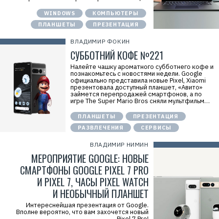
WINDOWS
КОМПЬЮТЕРЫ
ПЛАНШЕТЫ
ПРЕЗЕНТАЦИЯ
ВЛАДИМИР ФОКИН
СУББОТНИЙ КОФЕ №221
Налейте чашку ароматного субботнего кофе и
познакомьтесь с новостями недели. Google
официально представила новые Pixel, Xiaomi
презентовала доступный планшет, «Авито»
займется перепродажей смартфонов, а по
игре The Super Mario Bros сняли мультфильм…
ПЛАНШЕТЫ
ПРЕЗЕНТАЦИЯ
РАЗВЛЕЧЕНИЯ
СЕРВИСЫ
ВЛАДИМИР НИМИН
МЕРОПРИЯТИЕ GOOGLE: НОВЫЕ
СМАРТФОНЫ GOOGLE PIXEL 7 PRO
И PIXEL 7, ЧАСЫ PIXEL WATCH
И НЕОБЫЧНЫЙ ПЛАНШЕТ
Интереснейшая презентация от Google.
Вполне вероятно, что вам захочется новый
Pixel 7 Pro!